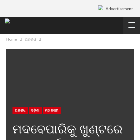
Home
ଅପରାଧ
ଅପରାଧ
ଓଡ଼ିଶା
ମହାନଗର
ମଦବେପାରିକୁ ଖୁଣ୍ଟରେ