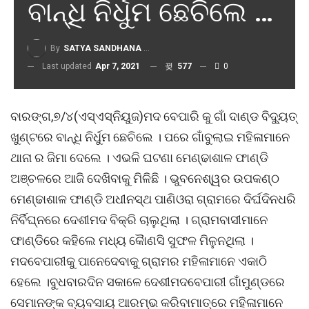
ବାନ୍ଧି ନିର୍ଧୁମ ଛେଚିଲେ …
By
SATYA SANDHANA DESK
Last updated
Apr 7, 2021
577
0
ବାରଙ୍ଗ,୭/୪(ଏସ୍‌ଏସ୍‌ନିୟୁଜ)ମଦ ବେପାରି କୁ ଗାଁ ଦାଣ୍ଡ ବିଦ୍ୟୁତ୍
ଖୁଣ୍ଟରେ ବାନ୍ଧି ନିର୍ଧୁମ ଛେଚିଲେ । ପରେ ଗାଁବୁଲାଇ ମହିଳାମାନେ
ଥାନା ର ଜିମା ଦେଲେ । ଏଭଳି ଘଟଣା ମେଣ୍ଢାଶାଳ ଫାଣ୍ଡି
ଅଞ୍ଚଳରେ ଆଜି ଦେଖିବାକୁ ମିଳିଛି । ଭୁବନେଶ୍ୱର ଉପକଣ୍ଠ
ମେଣ୍ଢାଶାଳ ଫାଣ୍ଡି ଅଧୀନସ୍ଥ ପାଣିଓରା ଗ୍ରାମରେ ଦିର୍ଘଦିନଧରି
ନିର୍ବିଘ୍ନରେ ଦେଶୀମଦ ବିକ୍ରି ଚାଲୁଥିଲା । ଗ୍ରାମବାସୀମାନେ
ଫାଣ୍ଡିରେ କହିଲେ ମଧ୍ୟ କୈାଣସି ସୁଫଳ ମିଳୁନଥିଲା ।
ମଦବେପାରୀକୁ ପାନେଦେବାକୁ ଗ୍ରାମର ମହିଳାମାନେ ଏକାଠି
ହେଲେ ।ବୁଧବାରଦିନ ସକାଳେ ଦେଶୀମଦବେପାରୀ ଗାଁମୁଣ୍ଡରେ
ସେମାନଙ୍କ ବ୍ୟବସାୟ ଆରମ୍ଭ କରିବାମାତ୍ରେ ମହିଳାମାନେ