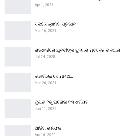
Apr 1, 2021
ସତ୍ୟସନ୍ଧାନର ପ୍ରଭାବ
Mar 16, 2021
ରାଜଧାନୀରେ ଯୁବତୀଙ୍କ ଝୁଲନ୍ତା ମୃତଦେହ ଉଦ୍ଧାର
Jul 24, 2025
ବାହାରିଲେ ସୋମନାଥ…
Mar 26, 2021
ଜୁଲାଇ ୧ରୁ ଘରୋଇ ବସ ଧର୍ମଘଟ
Jun 11, 2022
ଆଜିର ରାଶିଫଳ
Apr 16, 2022