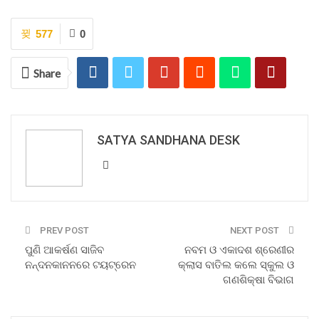
577
0
Share
SATYA SANDHANA DESK
PREV POST
NEXT POST
ପୁଣି ଆକର୍ଷଣ ସାଜିବ
ନବମ ଓ ଏକାଦଶ ଶ୍ରେଣୀର
ନନ୍ଦନକାନନରେ ଟୟଟ୍ରେନ
କ୍ଲାସ ବାତିଲ କଲେ ସ୍କୁଲ ଓ
ଗଣଶିକ୍ଷା ବିଭାଗ