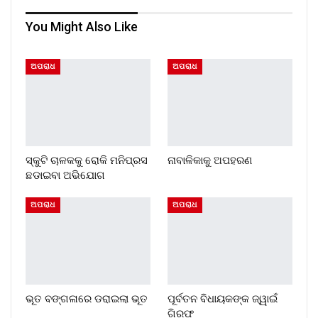
You Might Also Like
ଅପରାଧ
ଅପରାଧ
ସ୍କୁଟି ଚାଳକକୁ ରୋକି ମନିପ୍ରସ
ନାବାଳିକାକୁ ଅପହରଣ
ଛଡାଇବା ଅଭିଯୋଗ
ଅପରାଧ
ଅପରାଧ
ଭୂତ ବଙ୍ଗଳାରେ ଡରାଇଲା ଭୂତ
ପୂର୍ବତନ ବିଧାୟକଙ୍କ ଜ୍ୱାଇଁ
ଗିରଫ