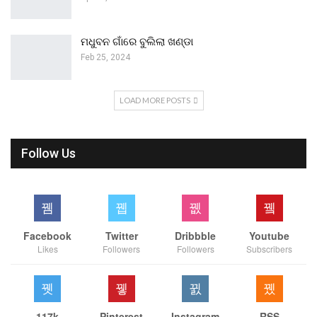
ମଧୁବନ ଗାଁରେ ବୁଲିଲା ଖଣ୍ଡା
Feb 25, 2024
LOAD MORE POSTS
Follow Us
Facebook
Twitter
Dribbble
Youtube
Likes
Followers
Followers
Subscribers
117k
Pinterest
Instagram
RSS