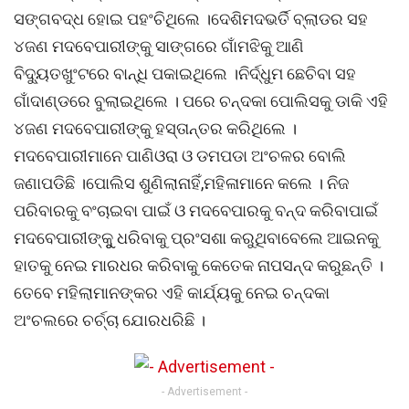
ସଙ୍ଗବଦ୍ଧ ହୋଇ ପହଂଚିଥିଲେ ।ଦେଶିମଦଭର୍ତି ବ୍ଲାଡର ସହ
୪ଜଣ ମଦବେପାରୀଙ୍କୁ ସାଙ୍ଗରେ ଗାଁମଝିକୁ ଆଣି
ବିଦ୍ୟୁତଖୁଂଟରେ ବାନ୍ଧି ପକାଇଥିଲେ ।ନିର୍ଦ୍ଧୁମ ଛେଚିବା ସହ
ଗାଁଦାଣ୍ଡରେ ବୁଲାଇଥିଲେ । ପରେ ଚନ୍ଦକା ପୋଲିସକୁ ଡାକି ଏହି
୪ଜଣ ମଦବେପାରୀଙ୍କୁ ହସ୍ତାନ୍ତର କରିଥିଲେ ।
ମଦବେପାରୀମାନେ ପାଣିଓରା ଓ ଡମପଡା ଅଂଚଳର ବୋଲି
ଜଣାପଡିଛି ।ପୋଲିସ ଶୁଣିଲାନାହିଁ,ମହିଳାମାନେ କଲେ । ନିଜ
ପରିବାରକୁ ବଂଚାଇବା ପାଇଁ ଓ ମଦବେପାରକୁ ବନ୍ଦ କରିବାପାଇଁ
ମଦବେପାରୀଙ୍କୁୁ ଧରିବାକୁ ପ୍ରଂସଶା କରୁଥିବାବେଲେ ଆଇନକୁ
ହାତକୁ ନେଇ ମାରଧର କରିବାକୁ କେତେକ ନାପସନ୍ଦ କରୁଛନ୍ତି ।
ତେବେ ମହିଲାମାନଙ୍କର ଏହି କାର୍ଯ୍ୟକୁ ନେଇ ଚନ୍ଦକା
ଅଂଚଲରେ ଚର୍ଚ୍ଚା ଯୋରଧରିଛି ।
- Advertisement -