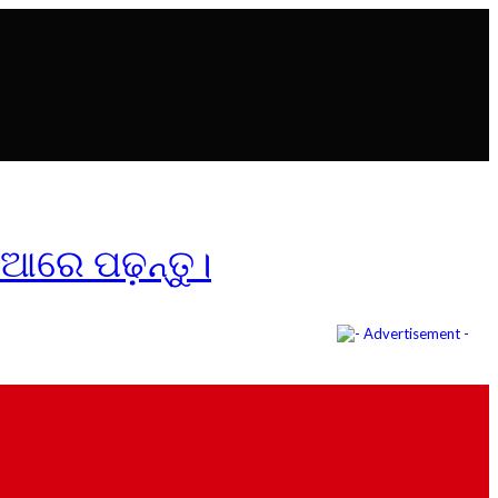
ିଆରେ ପଢ଼ନ୍ତୁ।