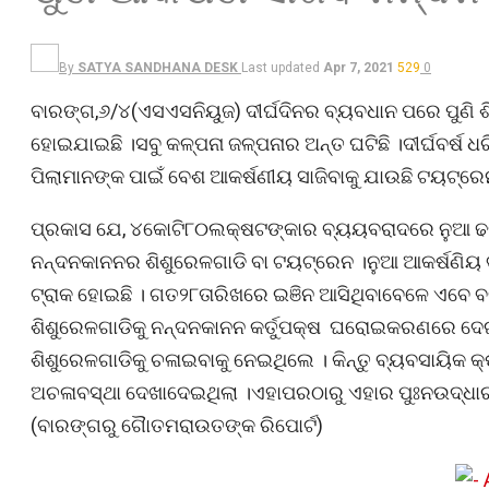
By
SATYA SANDHANA DESK
Last updated
Apr 7, 2021
529
0
ବାରଙ୍ଗ,୬/୪(ଏସଏସନିୟୁଜ) ଦୀର୍ଘଦିନର ବ୍ୟବଧାନ ପରେ ପୁଣି 
ହୋଇଯାଇଛି ।ସବୁ କଳ୍ପନା ଜଳ୍ପନାର ଅନ୍ତ ଘଟିଛି ।ଦୀର୍ଘବର୍ଷ 
ପିଲାମାନଙ୍କ ପାଇଁ ବେଶ ଆକର୍ଷଣୀୟ ସାଜିବାକୁ ଯାଉଛି ଟୟଟ୍ରେ
ପ୍ରକାସ ଯେ, ୪କୋଟି୮୦ଲକ୍ଷଟଙ୍କାର ବ୍ୟୟବରାଦରେ ନୁଆ ଢଙ୍
ନନ୍ଦନକାନନର ଶିଶୁରେଳଗାଡି ବା ଟୟଟ୍ରେନ ।ନୁଆ ଆକର୍ଷଣିୟ
ଟ୍ରାକ ହୋଇଛି । ଗତ୨୮ତାରିଖରେ ଇଞିନ ଆସିଥିବାବେଳେ ଏବେ ବ
ଶିଶୁରେଳଗାଡିକୁ ନନ୍ଦନକାନନ କର୍ତୁପକ୍ଷ ଘରୋଇକରଣରେ ଦେଇଥିଲ
ଶିଶୁରେଳଗାଡିକୁ ଚଳାଇବାକୁ ନେଇଥିଲେ । କିନ୍ତୁ ବ୍ୟବସାୟିକ କ
ଅଚଳାବସ୍ଥା ଦେଖାଦେଇଥିଲା ।ଏହାପରଠାରୁ ଏହାର ପୁଃନଉଦ୍ଧାର
(ବାରଙ୍ଗରୁ ଗୈାତମରାଉତଙ୍କ ରିପୋର୍ଟ)