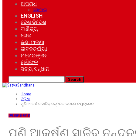
ଅପରାଧ
ଘୋଟାଲା
ENGLISH
ଦେଶ ବିଦେଶ
ବାଣିଜ୍ୟ
ଖେଳ
ଜଣା ଅଜଣା
ଜୀବନଚର୍ଯ୍ୟା
ମନୋରଞ୍ଜନ
ରାଶିଫଳ
ସତ୍ୟ ସନ୍ଧାନ
Home
ଓଡ଼ିଶା
ପୁଣି ଆକର୍ଷଣ ସାଜିବ ନନ୍ଦନକାନନରେ ଟୟଟ୍ରେନ
ଓଡ଼ିଶା
ମହାନଗର
ପୁଣି ଆକର୍ଷଣ ସାଜିବ ନନ୍