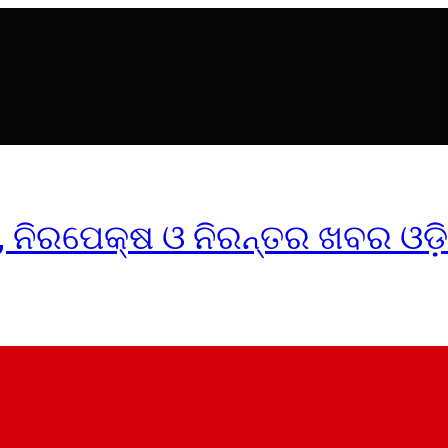
ୀକ, ନିରପେକ୍ଷ ଓ ନିରନ୍ତର ଖବର ଓଡ଼