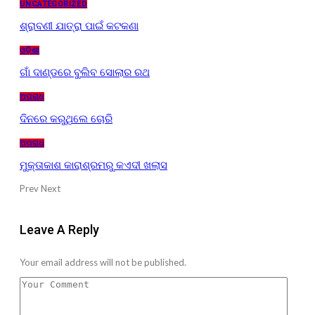
UNCATEGORIZED
ଶ୍ରାବଣୀ ଯାତ୍ରା ପାଇଁ କଟକଣା
ଓଡ଼ିଶା
ଗାଁ ଦାଣ୍ଡରେ ବୁଲିବ ସୋଲାର ରଥ
ଅପରାଧ
ଦିନରେ କରୁଥିଲେ ଚୋରି
ଅପରାଧ
ମୁକ୍ତାକାଶ କାରାଶ୍ରମରୁ କଏଦୀ ଖଲାସ
Prev
Next
Leave A Reply
Your email address will not be published.