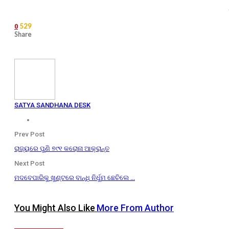
529
0
Share
SATYA SANDHANA DESK
Prev Post
ରାଜ୍ୟରେ ପୁଣି ୭୯୧ କରୋନା ଆକ୍ରାନ୍ତ
Next Post
ମଦବେପାରିକୁ ଖୁଣ୍ଟରେ ବାନ୍ଧି ନିର୍ଧୁମ ଛେଚିଲେ …
You Might Also Like
More From Author