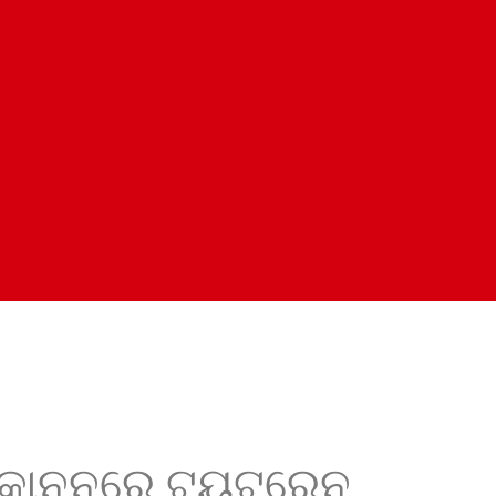
ଦନକାନନରେ ଟୟଟ୍ରେନ