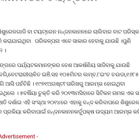
ଶିଶୁରେଳଗାଡି ବା ଟୟଟ୍ରେନ ନନ୍ଦନକାନନରେ ଚାଲିବାର ବାଟ ପରିସ୍
ଧରି କରାଯାଇଥିବା ପରିକଳ୍ପନା ଏବେ ସାକାର ହେବାକୁ ଯାଉଛି ।ପୁଣି
ନ ।
ଗରେ ପର୍ଯ୍ୟଟକମାନଙ୍କର ବେଶ ଆକର୍ଷଣିୟ ସାଜିବାକୁ ଯାଉଛି
 ବଗି,ବେଟରାରୀଚାଳିତ ଇଞି.ସହ ୧୦୫ମିଟର ଲମ୍ବ.୮ଇଂଚ ଚଉଡା,୧୬୮
ଗି ଆସି ପହଁଚିଛି । ୧୯୭୧ଅଗଷ୍ଟ୮ତାରିଖରୁ ଆରମ୍ଭ ହୋଇଥିବା
େ । ୫ବର୍ଷିୟା ଚୁକ୍ତି କରି ୨୦୧୩ମସିହାରେ ସିଟିକନ ନାମକ ଏକ ସଂ
୍ଷତି ଦର୍ଶାଇ ଏହି ସଂସ୍ଥା ୨୦୧୪ରେ ଏହାକୁ ବନ୍ଦ କରିବାପରେ ଶିଶୁରେ
 ପ୍ରକିୟା କରିବାପାଇଁ ନନ୍ଦନକାନନକର୍ତୁପକ୍ଷ ଉଦ୍ୟମ ଆରମ୍ଭ କର