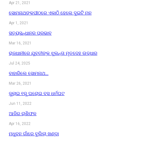
Apr 21, 2021
ସୋମନାଥଙ୍କପୀଠରେ ଏକାଠି ହେଲେ ଦୁଇଟି ମନ
Apr 1, 2021
ସତ୍ୟସନ୍ଧାନର ପ୍ରଭାବ
Mar 16, 2021
ରାଜଧାନୀରେ ଯୁବତୀଙ୍କ ଝୁଲନ୍ତା ମୃତଦେହ ଉଦ୍ଧାର
Jul 24, 2025
ବାହାରିଲେ ସୋମନାଥ…
Mar 26, 2021
ଜୁଲାଇ ୧ରୁ ଘରୋଇ ବସ ଧର୍ମଘଟ
Jun 11, 2022
ଆଜିର ରାଶିଫଳ
Apr 16, 2022
ମଧୁବନ ଗାଁରେ ବୁଲିଲା ଖଣ୍ଡା