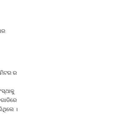
କାର
୫ମିଟର ର
ସ୍ଥାକୁ
ଳଗାଡିରେ
ିଥିଲେ ।