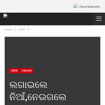
Home
ଓଡ଼ିଶା
ଓଡ଼ିଶା
ମହାନଗର
ଲଗାଇଲେ
ନିଆଁ,ନେଇଗଲେ