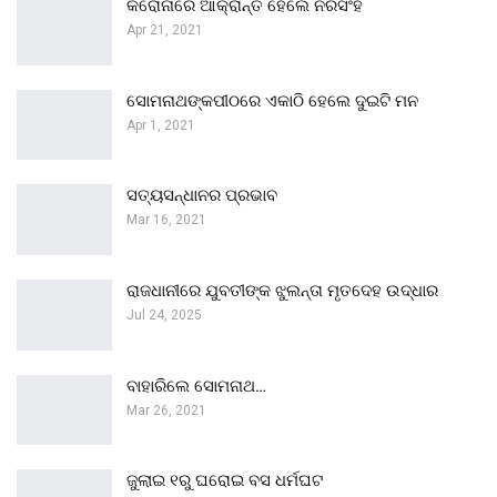
କରୋନାରେ ଆକ୍ରାନ୍ତ ହେଲେ ନରସିଂହ
Apr 21, 2021
ସୋମନାଥଙ୍କପୀଠରେ ଏକାଠି ହେଲେ ଦୁଇଟି ମନ
Apr 1, 2021
ସତ୍ୟସନ୍ଧାନର ପ୍ରଭାବ
Mar 16, 2021
ରାଜଧାନୀରେ ଯୁବତୀଙ୍କ ଝୁଲନ୍ତା ମୃତଦେହ ଉଦ୍ଧାର
Jul 24, 2025
ବାହାରିଲେ ସୋମନାଥ…
Mar 26, 2021
ଜୁଲାଇ ୧ରୁ ଘରୋଇ ବସ ଧର୍ମଘଟ