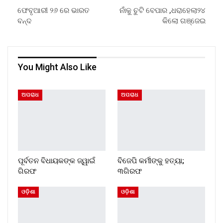
ଫେବୃଆରୀ ୨୬ ରେ ଭାରତ
ନାଁକୁ ଚୁଟି ବେପାର ,ଧରାହେଲା୨୪
ବନ୍ଦ
କିଲୋ ଗଞ୍ଜେଇ
You Might Also Like
ଅପରାଧ
ଅପରାଧ
ପୂର୍ବତନ ବିଧାୟକଙ୍କ ଜ୍ୱାଇଁ
ବିଜେପି କର୍ମୀଙ୍କୁ ହତ୍ୟା;
ଗିରଫ
୩ଗିରଫ
ଓଡ଼ିଶା
ଓଡ଼ିଶା