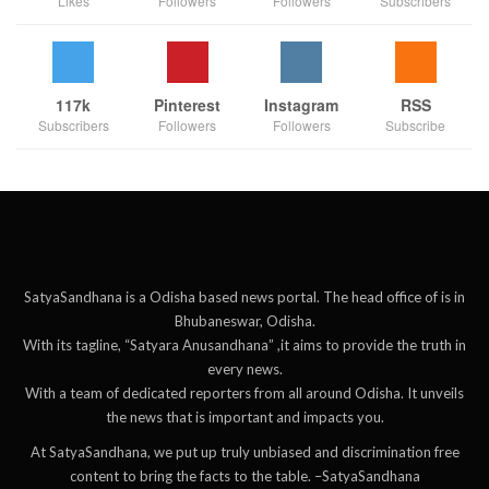
Likes
Followers
Followers
Subscribers
117k
Pinterest
Instagram
RSS
Subscribers
Followers
Followers
Subscribe
SatyaSandhana is a Odisha based news portal. The head office of is in
Bhubaneswar, Odisha.
With its tagline, “Satyara Anusandhana” ,it aims to provide the truth in
every news.
With a team of dedicated reporters from all around Odisha. It unveils
the news that is important and impacts you.
At SatyaSandhana, we put up truly unbiased and discrimination free
content to bring the facts to the table. –SatyaSandhana