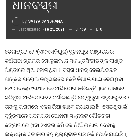
ଧାନବସ୍ତା
By
SATYA SANDHANA DESK
Last updated
Feb 25, 2021
469
0
ଡେଲାଙ୍ଗ,୨୫/୨(ଏସଏସନିୟୁଜ) ସୁଜନପୁର ପଞ୍ଚାୟତର
କଅଁପଡା ଗ୍ରାମର ଗୋକୁଳାନନ୍ଦ ସାମନ୍ତସିଂହାରଙ୍କ ଦାଣ୍ଡ
ପିଣ୍ଡାରେ ଥୁଆ ହୋଇଥିବା ୯ ବସ୍ତା ଧାନକୁ ନେଇଯିବାସହ
ତାଙ୍କର ଘରୋଇ ଜଙ୍ଗଲରେ କେହି ନିଆଁ ଲଗାଇ ଦେଇଥିବା
ନେଇ ଡେଲାଙ୍ଗଥାନାରେ ଅଭିଯୋଗ କରିଛନ୍ତି ।ସେ ଥାନାରେ
କରିଥିବା ଅଭିଯୋଗରେ ଦର୍ଶାଇଛନ୍ତି ଯେ,ପୁରୁଣା ଶତୃତାକୁ ନେଇ
ତାଙ୍କୁ ଗ୍ରାମରେ ଏକଘରିଆ ଭାବେ ରଖାଯାଇଛି ।ସେଇଥିପାଇଁ
ଦୁର୍ବୁତମାନେ ପର୍ଦନାପଡା ପୋଖରୀ ସନ୍ନକଟ ଗୌଡତଡା
ଜଙ୍ଗଲରେ ଥିବା ୨ଏକର ଜମି ରେ ନିଆଁ ଲଗାଇ ଦେବାରୁ
ଲକ୍ଷାଧିକ ଟଙ୍କାର ବହୁ ମୂଲ୍ୟବାନ ଗଛ ଜଳି ପୋଡି ଯାଇଛି ।,