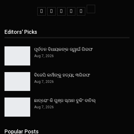
Editors' Picks
ପୂର୍ବତନ ବିଧାୟକଙ୍କ ଜ୍ୱାଇଁ ଗିରଫ
Aug 7, 2026
ବିଜେପି କର୍ମୀଙ୍କୁ ହତ୍ୟା; ୩ଗିରଫ
Aug 7, 2026
ଛାତ୍ରୋଂ କି ଗୁଞ୍ଜ ସ୍ଥାନ ବୁକିଂ ବାତିଲ୍
Aug 7, 2026
Popular Posts