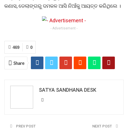
କଣାସ, ଡେଲାଙ୍ଗରୁ ଦମକଳ ଆସି ନିଆଁକୁ ଆୟତ୍ତ କରିଥିଲେ ।
- Advertisement -
469
0
Share
SATYA SANDHANA DESK
PREV POST
NEXT POST