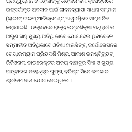
ପ୍ରଦ୍ୱ୍ୟମ୍ନ ଲେଙ୍କାଙ୍କୁ ତାଙ୍କର କଳା କ୍ଷେତ୍ରରେ
ଉତ୍ସର୍ଗୀକୃତ ଅବଦାନ ପାଇଁ ଜୀବନବ୍ୟାପୀ ସାଧନା ସମ୍ମାନ
(ଲାଇଫ୍ ଟାଇମ୍ ଆଚିଭ୍‌ମେଣ୍ଟ୍ ଆୱାର୍ଡ)ରେ ସମ୍ମାନିତ
କରାଯାଇଛି ।ଉତ୍ସବରେ ରାଜ୍ୟ ଉଚ୍ଚଶିକ୍ଷା ମନ୍ତ୍ରୀ ଡ
ଅରୁଣ ସାହୁ ମୁଖ୍ୟ ଅତିଥି ଭାବେ ଯୋଗଦେଇ ଥିବାବେଳେ
ସମ୍ମାନୀତ ଅତିଥିଭାବେ ଓଡିଶା ହାଉସିଙ୍ଗ୍ କର୍ପୋରେସନର
ଚେୟାରମ୍ୟାନ ପ୍ରିୟଦର୍ଶି ମିଶ୍ର, ଆକାଶ ଇନଷ୍ଟିତ୍ୟୁଟ୍
ରିଜିଓନାଲ୍ ଡାଇରେକ୍ଟର ଅଜୟ ବାହାଦୁର ସିଂହ ଓ ଗୁପ୍ତା
ପାଓ୍ବାରର ମହେନ୍ଦ୍ର ଗୁପ୍ତା, ବରିଷ୍ଟ ସିନେ କଳାକାର
ଶ୍ରୀତମ ଦାଶ ଯୋଗ ଦେଇଥିଲେ ।