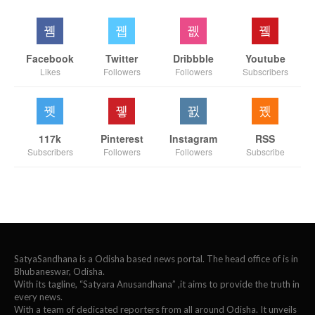
Facebook
Twitter
Dribbble
Youtube
Likes
Followers
Followers
Subscribers
117k
Pinterest
Instagram
RSS
Subscribers
Followers
Followers
Subscribe
SatyaSandhana is a Odisha based news portal. The head office of is in
Bhubaneswar, Odisha.
With its tagline, “Satyara Anusandhana” ,it aims to provide the truth in
every news.
With a team of dedicated reporters from all around Odisha. It unveils