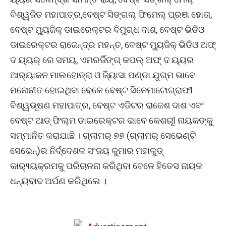
ବିଶ୍ୱଜିତ ମହାପାତ୍ର,ବେଷ୍ଟ ସିଙ୍ଗଲ୍ ଫିମେଲ୍ ପ୍ରଞା ହୋତା,
ବେଷ୍ଟ ମ୍ୟୁଜିକ୍ ଡାଇରେକ୍ଟର ବିମୁଗ୍ଧ ଦାଶ, ବେଷ୍ଟ ଭିଡିଓ
ଡାଇରେକ୍ଟର ରାଜେନ୍ଦ୍ର ମହନ୍ତ, ବେଷ୍ଟ ମ୍ୟୁଜିକ୍ ଭିଡିଓ ଅଫ୍
ଦ ୟ୍ୟର୍ ରେ ସମୟ, ଏମରର୍ଜିଙ୍ଗ୍ କପଲ୍ ଅଫ୍ ଦ ୟ୍ୟର
ଆର‌୍ୟାକନ ମାଲହୋତ୍ରା ଓ ଜ୍ୟିାସା ପଣ୍ଡା ଯୁଗ୍ମ ଭାବେ
ମନୋନୀତ ହୋଇଥିବା ବେଳେ ବେଷ୍ଟ ସିନେମାଟୋଗ୍ରାଫୀ
ବିଶ୍ୱଭୂଷଣ ମହାପାତ୍ର, ବେଷ୍ଟ ଏଡିଟର ରାଜେଶ ଦାଶ ଏବଂ
ବେଷ୍ଟ ଆଡ୍ ଫିଲ୍ମ ଡାଇରେକ୍ଟର ଭାବେ କେଶରୀୂ ନାୟକଙ୍କୁ
ସମ୍ମାନିତ କରାଯାଛି । ଗ୍ଲାମର୍ ୭୭ (ଗ୍ଲାମର୍ ସେଭେଣ୍ଟି
ସେଭେନ୍‌)ର ନିର୍ଦ୍ଦେଶକ ସଂଜୟ କୁମାର ମହାକୁଡ୍
କାର‌୍ୟ୍ୟକ୍ରମକୁ ପରିଚାଳନା କରିଥିବା ବେଳେ ହିତେସ ନାୟକ
ଧନ୍ୟବାଦ ଅର୍ପଣ କରିଥିଲେ ।