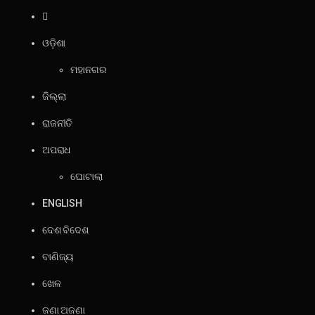
ଓଡ଼ିଶା
ମହାନଗର
ଜିଲ୍ଲା
ରାଜନୀତି
ଅପରାଧ
ଘୋଟାଲା
ENGLISH
ଦେଶ ବିଦେଶ
ବାଣିଜ୍ୟ
ଖେଳ
ଜଣା ଅଜଣା