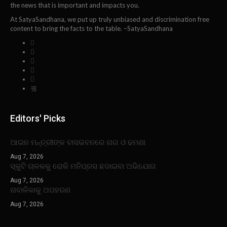
the news that is important and impacts you.
At SatyaSandhana, we put up truly unbiased and discrimination free
content to bring the facts to the table. –SatyaSandhana
Editors' Picks
ଆଇନ ମନ୍ତ୍ରୀଙ୍କ ବାସଭବନରେ ନାଗ ଓ ଢମଣା
Aug 7, 2026
ସ୍କୁଟି ଚାଳକକୁ ରୋକି ମନିପ୍ରସ ଛଡାଇବା ଅଭିଯୋଗ
Aug 7, 2026
ନାବାଳିକାକୁ ଅପହରଣ
Aug 7, 2026