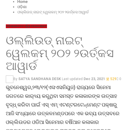
Home
ଓଡ଼ିଶା
ଓଲ୍ଲିଉଡ୍ ନାଇଟ୍ ୱେଲକମ୍ ୨୦୨ ୨ଉର୍ତ୍କସ ଆୱାର୍ଡ
ଓଡ଼ିଶା
ଜୀବନଚର୍ଯ୍ୟା
ମନୋରଞ୍ଜନ
ଓଲ୍ଲିଉଡ୍ ନାଇଟ୍
ୱେଲକମ୍ ୨୦୨ ୨ଉର୍ତ୍କସ
ଆୱାର୍ଡ
By
SATYA SANDHANA DESK
Last updated
Dec 23, 2021
529
0
ଭୁବନେଶ୍ୱର,୨୩/୧୨(ଏସଏସନିୟୁଜ) ରାଜ୍ୟରେ ସିନେମା
ଜଗତରେ କାର‌୍ୟ୍ୟ କରୁଥିବା ସମସ୍ତ କଳାକାରଙ୍କ ଉତ୍ସାହ
ବୃଦ୍ଧ୍ କରିବା ପାଇଁ ଏସ୍ ଏମ୍ ଏଟଣ୍ଟରଟେନ୍‌ମେଣ୍ଟ ପକ୍ଷରୁ
ଆଜି ସଂଧ୍ୟାରେ ଉତ୍କଳମଣ୍ଡପରେ ଏକ ଭବ୍ୟ ଉତ୍ସବରେ
ଓଲ୍ଲିଉଡର ଓଡିଆ ସିନେମାର ବର୍ଷିଆନ କଳାକାର