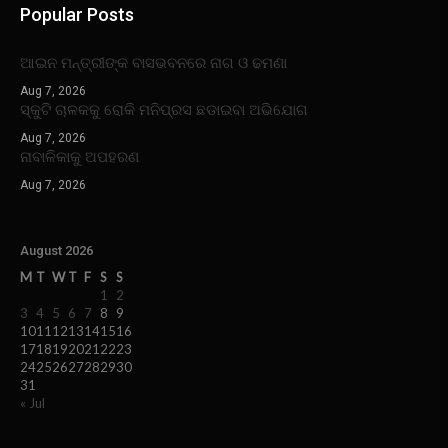
Popular Posts
ଆଇନ ମନ୍ତ୍ରୀଙ୍କ ବାସଭବନରେ ନାଗ ଓ ଢମଣା
Aug 7, 2026
ସ୍କୁଟି ଚାଳକକୁ ରୋକି ମନିପ୍ରସ ଛଡାଇବା ଅଭିଯୋଗ
Aug 7, 2026
ନାବାଳିକାକୁ ଅପହରଣ
Aug 7, 2026
August 2026
M
T
W
T
F
S
S
1
2
3
4
5
6
7
8
9
10
11
12
13
14
15
16
17
18
19
20
21
22
23
24
25
26
27
28
29
30
31
« Jul