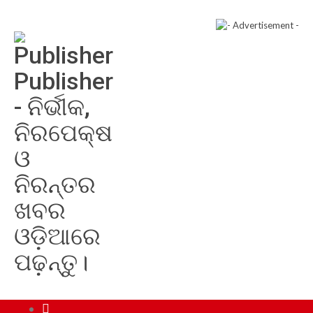
Publisher
- ନିର୍ଭୀକ,
ନିରପେକ୍ଷ
ଓ
ନିରନ୍ତର
ଖବର
ଓଡ଼ିଆରେ
ପଢ଼ନ୍ତୁ।