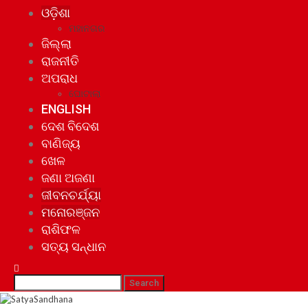
ଓଡ଼ିଶା
ମହାନଗର
ଜିଲ୍ଲା
ରାଜନୀତି
ଅପରାଧ
ଘୋଟାଲା
ENGLISH
ଦେଶ ବିଦେଶ
ବାଣିଜ୍ୟ
ଖେଳ
ଜଣା ଅଜଣା
ଜୀବନଚର୍ଯ୍ୟା
ମନୋରଞ୍ଜନ
ରାଶିଫଳ
ସତ୍ୟ ସନ୍ଧାନ