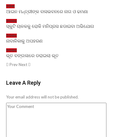
ଓଡ଼ିଶା
ଆଇନ ମନ୍ତ୍ରୀଙ୍କ ବାସଭବନରେ ନାଗ ଓ ଢମଣା
ଅପରାଧ
ସ୍କୁଟି ଚାଳକକୁ ରୋକି ମନିପ୍ରସ ଛଡାଇବା ଅଭିଯୋଗ
ଅପରାଧ
ନାବାଳିକାକୁ ଅପହରଣ
ଅପରାଧ
ଭୂତ ବଙ୍ଗଳାରେ ଡରାଇଲା ଭୂତ
Prev
Next
Leave A Reply
Your email address will not be published.