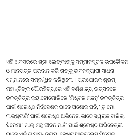
ଏହି ଅବସରରେ ଶ୍ରୀ ଲେଙ୍କାଙ୍କୁ ସମ୍ମାନସୂଚକ ଉପଢୌକନ
ଓ ମାନପତ୍ର ପ୍ରଦାନ କରି ତାଙ୍କୁ ଜୀବନବ୍ୟାପୀ ସାଧନା
ସମ୍ମାନରେ ସମ୍ବର୍ନ୍ଧିତ କରିଥିଲେ । ପ୍ରଯୋଜକ ଶୁଭମ୍
ମହାନ୍ତିଙ୍କ ପୌରହିତ୍ୟରେ ଏହି ବର୍ଣ୍ଣାଢ୍ୟ ଉତ୍ସବରେ
ଚଳଚ୍ଚିତ୍ର କ୍ୟାଟୋଗୋରିରେ ‘ମିଷ୍ଟର ମଜନୁ’ ଚଳଚ୍ଚିତ୍ର
ପାଇଁ ଶ୍ରେଷ୍ଠ ନିର୍ଦ୍ଦେଶକ ଭାବେ ଅଶୋକ ପତି, ‘ ତୁ ମୋ
ଲଭ୍‌ଷ୍ଟାରି’ ପାଇଁ ଶ୍ରେଷ୍ଠ ଅଭିନେତା ଭାବେ ସ୍ୱରାଜ ବାରିକ,
ସିନେମା ‘ ମାଲ୍ ମହୁ ଜୀବନ ମାଟି’ ପାଇଁ ଶ୍ରେଷ୍ଠ ଅଭିନେତ୍ରୀ
ଭାବେ ଏଲିନା ସାମନ୍ତରାୟ, ବେଷ୍ଟ ଆକ୍ଟ୍ରେସ୍ ଫିମେଲ