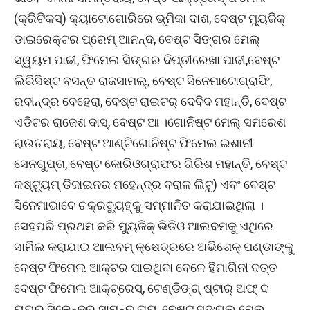
(କ୍ରିଟିକସ୍‌) କ୍ୟାଟୋଗୋରିରେ ଭୂମିକା ଦାଶ, ବେଷ୍ଟ ମ୍ୟୁଜିକ୍
ଡାଇରେକ୍‌ଟର ପ୍ରେମ୍ ଆନନ୍ଦ, ବେଷ୍ଟ ସିଙ୍ଗର ମେଲ୍
ସ୍ୱୟମ ପାଢୀ, ଫିମେଲ ସିଙ୍ଗର ଦିପ୍ତୀରେଖା ପାଢୀ,ବେଷ୍ଟ
ଲିରିସିଷ୍ଟ ବସନ୍ତ ରାଜସାମଲ୍‌, ବେଷ୍ଟ ସିନେମାଟୋଗ୍ରାଫି,
ରବୀନ୍ଦ୍ର ବେହେରା, ବେଷ୍ଟ ରାଇଟର୍ ଦେବିଦ ମହାନ୍ତି, ବେଷ୍ଟ
ଏଡିଟର ରାଜେଶ ଦାସ୍‌, ବେଷ୍ଟ ଆ ।ଗୋନିଷ୍ଟ ମେଲ୍ ସମରେଶ
ରାଉତରାୟ, ବେଷ୍ଟ ଆଣ୍ଟିଗୋନିଷ୍ଟ ଫିମେଲ ଇଶାନୀ
ସେନଗୁପ୍ତା, ବେଷ୍ଟ କୋରିଓଗ୍ରାଫର ଗିରିଶ ମହାନ୍ତି, ବେଷ୍ଟ
କଷ୍ଟ୍ୟୁମ୍ ଡିଜାଇନର ମହେନ୍ଦ୍ର ବରାଳ ଲିଟୁ) ଏବଂ ବେଷ୍ଟ
ସିନେମାଭାବେ ଚକ୍ରବ୍ୟୁହ୍‌କୁ ସମ୍ମାନିତ କରାଯାଇଥିଲା ।
ସେହପରି ପ୍ରଥମ କରି ମ୍ୟୁଜିକ୍ ଭିଡିଓ ଆଲବମକୁ ଏଥିରେ
ସାମିଲ କରାଯାଇ ଆଲବମ୍ କ୍ଷେତ୍ରରେ ଅଭିଶେକ୍ ପଣ୍ଡାଙ୍କୁ
ବେଷ୍ଟ ଫିମେଲ ଆକ୍ଟର ପାଇଥିବା ବେଳେ ହିମାଗିନୀ ଦତ୍ତ
ବେଷ୍ଟ ଫିମେଲ ଆକ୍ଟ୍ରେସ୍‌, ଟେଣ୍ଡିଙ୍ଗ୍ ଷ୍ଟାର୍ ଅଫ୍ ଦ
ୟ୍ୟର ସିଳେନ୍ଦ୍ର ସାମନ୍ତ ରାୟ, ବେଷ୍ଟ ସଙ୍ଗଲ୍ ମେଲ୍