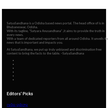
SatyaSandhana is a Odisha based news portal. The head office of is in
Bhubaneswar, Odisha.
With its tagline, “Satyara Anusandhana” ,it aims to provide the truth in
every news.
With a team of dedicated reporters from all around Odisha. It unveils th
news that is important and impacts you.
At SatyaSandhana, we put up truly unbiased and discrimination free
content to bring the facts to the table. –SatyaSandhana
Editors' Picks
ଆଜିର ରାଶିଫଳ