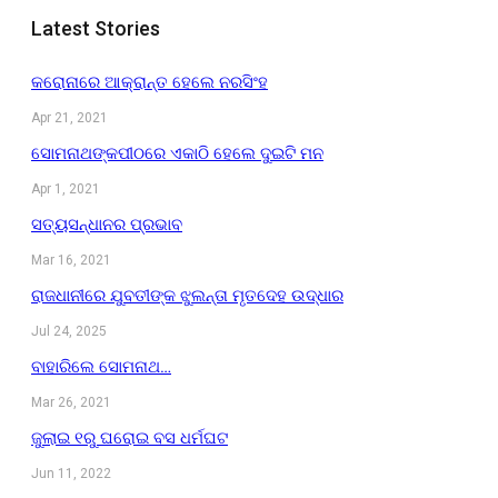
Latest Stories
କରୋନାରେ ଆକ୍ରାନ୍ତ ହେଲେ ନରସିଂହ
Apr 21, 2021
ସୋମନାଥଙ୍କପୀଠରେ ଏକାଠି ହେଲେ ଦୁଇଟି ମନ
Apr 1, 2021
ସତ୍ୟସନ୍ଧାନର ପ୍ରଭାବ
Mar 16, 2021
ରାଜଧାନୀରେ ଯୁବତୀଙ୍କ ଝୁଲନ୍ତା ମୃତଦେହ ଉଦ୍ଧାର
Jul 24, 2025
ବାହାରିଲେ ସୋମନାଥ…
Mar 26, 2021
ଜୁଲାଇ ୧ରୁ ଘରୋଇ ବସ ଧର୍ମଘଟ
Jun 11, 2022