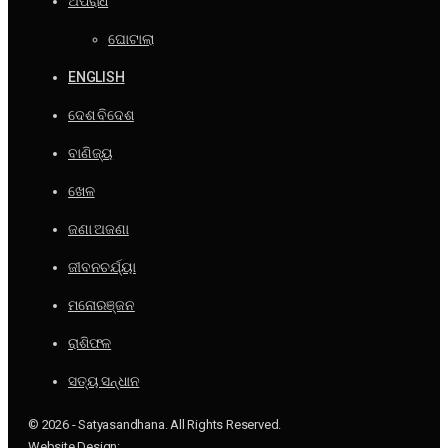
ଅପରାଧ
ଘୋଟାଲା
ENGLISH
ଦେଶ ବିଦେଶ
ବାଣିଜ୍ୟ
ଖେଳ
ଜଣା ଅଜଣା
ଜୀବନଚର୍ଯ୍ୟା
ମନୋରଞ୍ଜନ
ରାଶିଫଳ
ସତ୍ୟ ସନ୍ଧାନ
© 2026 - Satyasandhana. All Rights Reserved.
Website Design: