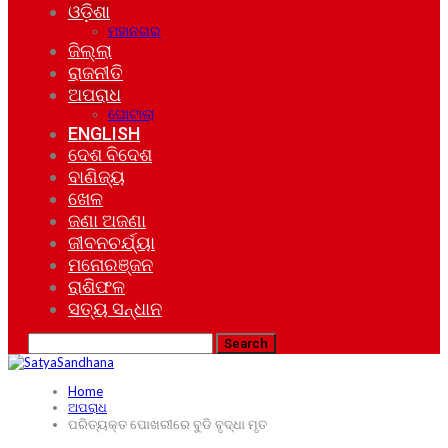
ଓଡ଼ିଶା
ମହାନଗର
ଜିଲ୍ଲା
ରାଜନୀତି
ଅପରାଧ
ଘୋଟାଲା
ENGLISH
ଦେଶ ବିଦେଶ
ବାଣିଜ୍ୟ
ଖେଳ
ଜଣା ଅଜଣା
ଜୀବନଚର୍ଯ୍ୟା
ମନୋରଞ୍ଜନ
ରାଶିଫଳ
ସତ୍ୟ ସନ୍ଧାନ
Home
ଅପରାଧ
ପରିତ୍ୟକ୍ତ ପୋଖରୀରେ ବୁଡି ବୃଦ୍ଧା ମୃତ