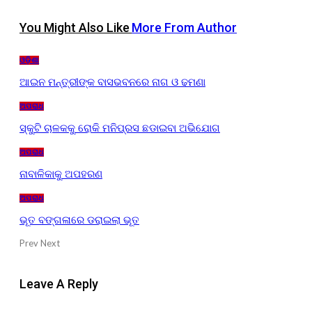
You Might Also Like
More From Author
ଓଡ଼ିଶା
ଆଇନ ମନ୍ତ୍ରୀଙ୍କ ବାସଭବନରେ ନାଗ ଓ ଢମଣା
ଅପରାଧ
ସ୍କୁଟି ଚାଳକକୁ ରୋକି ମନିପ୍ରସ ଛଡାଇବା ଅଭିଯୋଗ
ଅପରାଧ
ନାବାଳିକାକୁ ଅପହରଣ
ଅପରାଧ
ଭୂତ ବଙ୍ଗଳାରେ ଡରାଇଲା ଭୂତ
Prev
Next
Leave A Reply