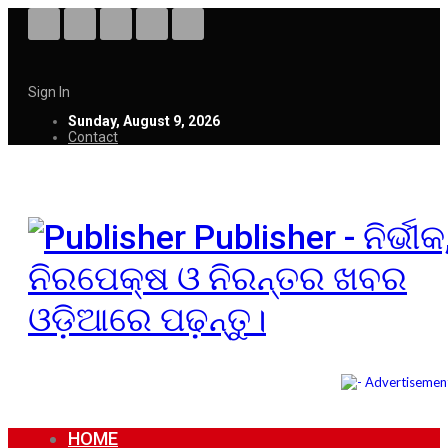
Sign In
Sunday, August 9, 2026
Contact
Publisher - ନିର୍ଭୀକ
ନିରପେକ୍ଷ ଓ ନିରନ୍ତର ଖବର
ଓଡ଼ିଆରେ ପଢ଼ନ୍ତୁ।
HOME