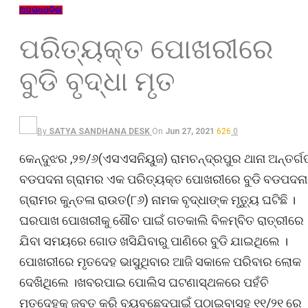
ଅପରାଧ
ଓଡ଼ିଶା
ପରିତ୍ୟକ୍ତ ପୋଖରୀରେ
ବୁଡି ବୃଦ୍ଧା ମୃତ
By
SATYA SANDHANA DESK
On
Jun 27, 2021
626
0
କେନ୍ଦୁଝର ,୨୭/୬(ଏସଏସନିୟୁଜ) ରାମଚନ୍ଦ୍ରପୁର ଥାନା ଅନ୍ତର୍ଗ
ବଡପଦନା ଗ୍ରାମର ଏକ ପରିତ୍ୟକ୍ତ ପୋଖରୀରେ ବୁଡି ବଡପଦନା
ଗ୍ରାମର କୁନ୍ତଳା ରାଉତ(୮୬) ନାମକ ବୃଦ୍ଧାଙ୍କ ମୃତ୍ୟୁ ଘଟିଛି ।
ଘରପାଖ ପୋଖରୀକୁ ଶୌଚ ପାଇଁ ଗତକାଲି ବିଳମ୍ବିତ ରାତ୍ରୀରେ
ଯିବା ସମୟରେ ଗୋଡ ଖସିଯିବାରୁ ପାଣିରେ ବୁଡି ଯାଇଥିଲେ ।
ପୋଖରୀରେ ମୃତଦେହ ଭାସୁଥିବାର ଆଜି ସକାଳେ ପରିବାର ଲୋକ
ଦେଖିଥିଲେ ।ଖବରପାଇ ପୋଲିସ ଘଟଣାସ୍ଥଳରେ ପହଁଚି
ମୃତଦେହକୁ ଜବତ କରି ବ୍ୟବଛେଦପାଇଁ ପଠାଇବାସହ ୧୧/୨୧ ରେ