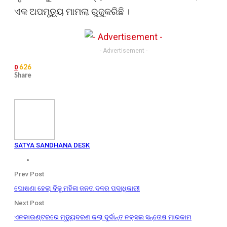
ଏକ ଅପମୃତ୍ୟୁ ମାମଲା ରୁଜୁକରିଛି ।
- Advertisement -
626
0
Share
SATYA SANDHANA DESK
Prev Post
ଘୋଷଣା ହେଲା ବିଜୁ ମହିଳା ଜନତା ଦଳର ପଦାଧିକାରୀ
Next Post
ଏନକାଉଣ୍ଟରରେ ମୃତ୍ୟୁବରଣ କଲା ଦୁର୍ଦାନ୍ତ ନକ୍ସଲ ସନ୍ତୋଷ ମାରକାମ