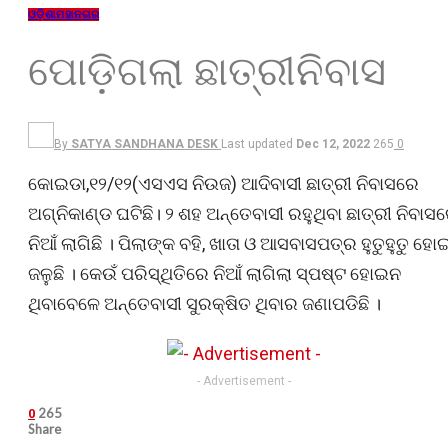
ଓଡ଼ିଶା
ମହାନଗର
ପୋଡ଼ିଗଲା ଛାତ୍ରୀନିବାସ
By
SATYA SANDHANA DESK
Last updated
Dec 12, 2022
265
0
କୋଇଡା,୧୨/୧୨(ଏସଏସ ନିଉଜ) ଆଦିବାସୀ ଛାତ୍ରୀ ନିବାସରେ
ଅଗ୍ନିକାଣ୍ଡ ଘଟିଛି। ୨ ଶହ ଅନ୍ତେବାସୀ ରହୁଥିବା ଛାତ୍ରୀ ନିବାସ
ନିଆଁ ଲାଗିଛି । ପିଲାଙ୍କ ବହି, ଖାତା ଓ ଆସବାସପତ୍ର ହୁତୁହୁତୁ ହୋ
ଜଳୁଛି । କେଉଁ ପରିସ୍ଥିତିରେ ନିଆଁ ଲାଗିଲା ସ୍ପଷ୍ଟ ହୋଇନ
ଥିବାବେଳେ ଅନ୍ତେବାସୀ ସୁରକ୍ଷିତ ଥିବାର ଜଣାପଡିଛି ।
- Advertisement -
265
0
Share