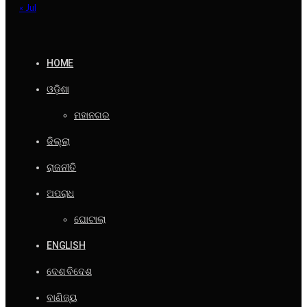
« Jul
HOME
ଓଡ଼ିଶା
ମହାନଗର
ଜିଲ୍ଲା
ରାଜନୀତି
ଅପରାଧ
ଘୋଟାଲା
ENGLISH
ଦେଶ ବିଦେଶ
ବାଣିଜ୍ୟ