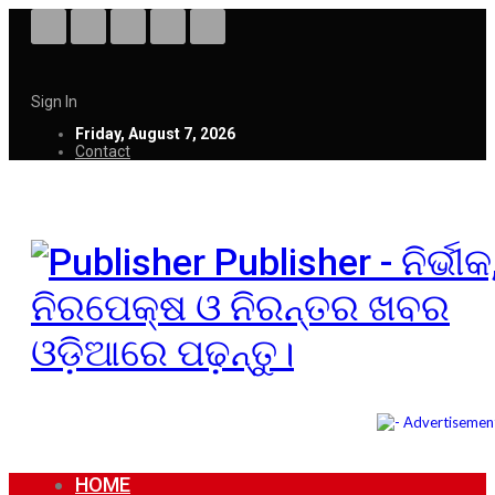
Sign In
Friday, August 7, 2026
Contact
Publisher - ନିର୍ଭୀକ
ନିରପେକ୍ଷ ଓ ନିରନ୍ତର ଖବର
ଓଡ଼ିଆରେ ପଢ଼ନ୍ତୁ।
HOME