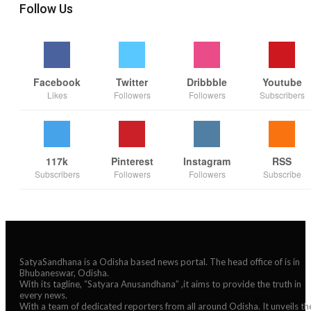
Follow Us
Facebook
Twitter
Dribbble
Youtube
Likes
Followers
Followers
Subscribers
117k
Pinterest
Instagram
RSS
Subscribers
Followers
Followers
Subscribe
SatyaSandhana is a Odisha based news portal. The head office of is in
Bhubaneswar, Odisha.
With its tagline, “Satyara Anusandhana” ,it aims to provide the truth in
every news.
With a team of dedicated reporters from all around Odisha. It unveils th