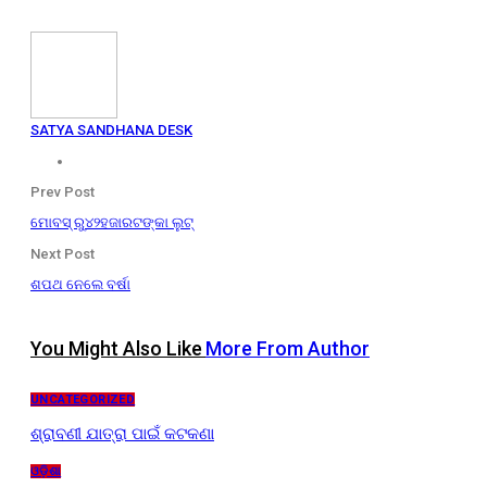
SATYA SANDHANA DESK
Prev Post
ମୋବସ୍ ରୁ୪୨ହଜାରଟଙ୍କା ଲୁଟ୍
Next Post
ଶପଥ ନେଲେ ବର୍ଷା
You Might Also Like
More From Author
UNCATEGORIZED
ଶ୍ରାବଣୀ ଯାତ୍ରା ପାଇଁ କଟକଣା
ଓଡ଼ିଶା