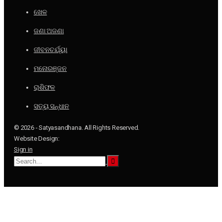
ଖେଳ
ଜଣା ଅଜଣା
ଜୀବନଚର୍ଯ୍ୟା
ମନୋରଞ୍ଜନ
ରାଶିଫଳ
ସତ୍ୟ ସନ୍ଧାନ
© 2026 - Satyasandhana. All Rights Reserved.
Website Design:
Sign in