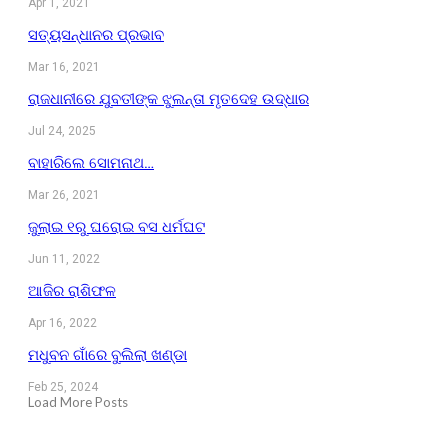
Apr 1, 2021
ସତ୍ୟସନ୍ଧାନର ପ୍ରଭାବ
Mar 16, 2021
ରାଜଧାନୀରେ ଯୁବତୀଙ୍କ ଝୁଲନ୍ତା ମୃତଦେହ ଉଦ୍ଧାର
Jul 24, 2025
ବାହାରିଲେ ସୋମନାଥ…
Mar 26, 2021
ଜୁଲାଇ ୧ରୁ ଘରୋଇ ବସ ଧର୍ମଘଟ
Jun 11, 2022
ଆଜିର ରାଶିଫଳ
Apr 16, 2022
ମଧୁବନ ଗାଁରେ ବୁଲିଲା ଖଣ୍ଡା
Feb 25, 2024
Load More Posts