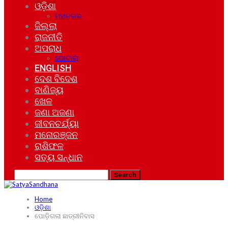
ଓଡ଼ିଶା
ମହାନଗର
ଜିଲ୍ଲା
ରାଜନୀତି
ଅପରାଧ
ଘୋଟାଲା
ENGLISH
ଦେଶ ବିଦେଶ
ବାଣିଜ୍ୟ
ଖେଳ
ଜଣା ଅଜଣା
ଜୀବନଚର୍ଯ୍ୟା
ମନୋରଞ୍ଜନ
ରାଶିଫଳ
ସତ୍ୟ ସନ୍ଧାନ
Home
ଓଡ଼ିଶା
ପୋଡ଼ିଗଲା ଛାତ୍ରୀନିବାସ