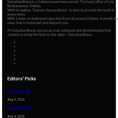
SatyaSandhana is a Odisha based news portal. The head office of is in
Bhubaneswar, Odisha.
With its tagline, “Satyara Anusandhana” ,it aims to provide the truth in
every news.
With a team of dedicated reporters from all around Odisha. It unveils th
news that is important and impacts you.
At SatyaSandhana, we put up truly unbiased and discrimination free
content to bring the facts to the table. –SatyaSandhana
Editors' Picks
ଆଜିର ରାଶିଫଳ
Aug 5, 2026
ଆଜିର ରାଶିଫଳ
Aug 4, 2026