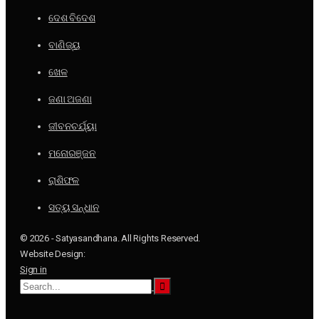
ଦେଶ ବିଦେଶ
ବାଣିଜ୍ୟ
ଖେଳ
ଜଣା ଅଜଣା
ଜୀବନଚର୍ଯ୍ୟା
ମନୋରଞ୍ଜନ
ରାଶିଫଳ
ସତ୍ୟ ସନ୍ଧାନ
© 2026 - Satyasandhana. All Rights Reserved.
Website Design:
Sign in