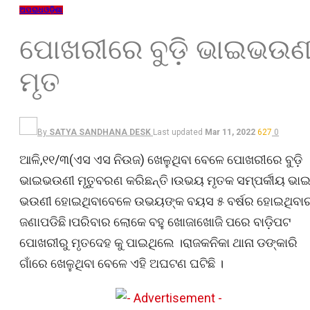
ଅପରାଧ
ଓଡ଼ିଶା
ପୋଖରୀରେ ବୁଡ଼ି ଭାଇଭଉଣ
ମୃତ
By
SATYA SANDHANA DESK
Last updated
Mar 11, 2022
627
0
ଆଳି,୧୧/୩(ଏସ ଏସ ନିଉଜ) ଖେଳୁଥିବା ବେଳେ ପୋଖରୀରେ ବୁଡ଼ି
ଭାଇଭଉଣୀ ମୃତୁବରଣ କରିଛନ୍ତି।ଉଭୟ ମୃତକ ସମ୍ପର୍କୀୟ ଭା
ଭଉଣୀ ହୋଇଥିବାବେଳେ ଉଭୟଙ୍କ ବୟସ ୫ ବର୍ଷର ହୋଇଥିବା
ଜଣାପଡିଛି।ପରିବାର ଲୋକେ ବହୁ ଖୋଜାଖୋଜି ପରେ ବାଡ଼ିପଟ
ପୋଖରୀରୁ ମୃତଦେହ କୁ ପାଇଥିଲେ ।ରାଜକନିକା ଥାନା ଡଙ୍କାରି
ଗାଁରେ ଖେଳୁଥିବା ବେଳେ ଏହି ଅଘଟଣ ଘଟିଛି ।