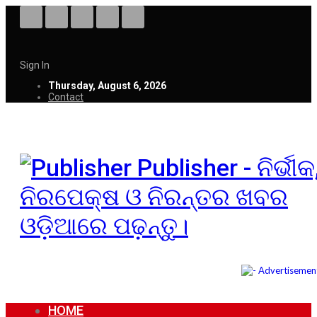
Sign In
Thursday, August 6, 2026
Contact
Publisher - ନିର୍ଭୀକ
ନିରପେକ୍ଷ ଓ ନିରନ୍ତର ଖବର
ଓଡ଼ିଆରେ ପଢ଼ନ୍ତୁ।
HOME