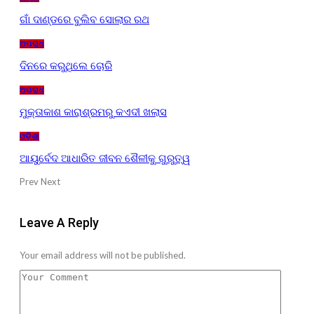
ଗାଁ ଦାଣ୍ଡରେ ବୁଲିବ ସୋଲାର ରଥ
ଅପରାଧ
ଦିନରେ କରୁଥିଲେ ଚୋରି
ଅପରାଧ
ମୁକ୍ତାକାଶ କାରାଶ୍ରମରୁ କଏଦୀ ଖଲାସ
ଓଡ଼ିଶା
ଆୟୁର୍ବେଦ ଆଧାରିତ ଜୀବନ ଶୈଳୀକୁ ଗୁରୁତ୍ୱ
Prev
Next
Leave A Reply
Your email address will not be published.