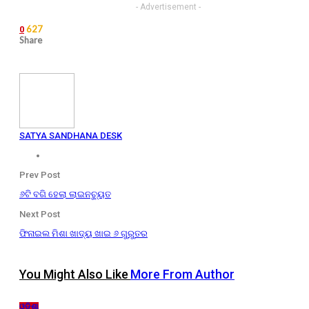
- Advertisement -
627
0
Share
SATYA SANDHANA DESK
Prev Post
୬ଟି ବଗି ହେଲା ଲାଇନଚ୍ୟୁତ
Next Post
ଫିନାଇଲ ମିଶା ଖାଦ୍ୟ ଖାଇ ୬ ଗୁରୁତର
You Might Also Like
More From Author
ଓଡ଼ିଶା