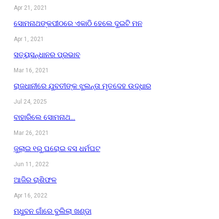
Apr 21, 2021
ସୋମନାଥଙ୍କପୀଠରେ ଏକାଠି ହେଲେ ଦୁଇଟି ମନ
Apr 1, 2021
ସତ୍ୟସନ୍ଧାନର ପ୍ରଭାବ
Mar 16, 2021
ରାଜଧାନୀରେ ଯୁବତୀଙ୍କ ଝୁଲନ୍ତା ମୃତଦେହ ଉଦ୍ଧାର
Jul 24, 2025
ବାହାରିଲେ ସୋମନାଥ…
Mar 26, 2021
ଜୁଲାଇ ୧ରୁ ଘରୋଇ ବସ ଧର୍ମଘଟ
Jun 11, 2022
ଆଜିର ରାଶିଫଳ
Apr 16, 2022
ମଧୁବନ ଗାଁରେ ବୁଲିଲା ଖଣ୍ଡା