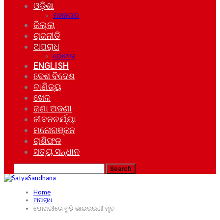
ଓଡ଼ିଶା
ମହାନଗର
ଜିଲ୍ଲା
ରାଜନୀତି
ଅପରାଧ
ଘୋଟାଲା
ENGLISH
ଦେଶ ବିଦେଶ
ବାଣିଜ୍ୟ
ଖେଳ
ଜଣା ଅଜଣା
ଜୀବନଚର୍ଯ୍ୟା
ମନୋରଞ୍ଜନ
ରାଶିଫଳ
ସତ୍ୟ ସନ୍ଧାନ
Home
ଅପରାଧ
ପୋଖରୀରେ ବୁଡ଼ି ଭାଇଭଉଣୀ ମୃତ