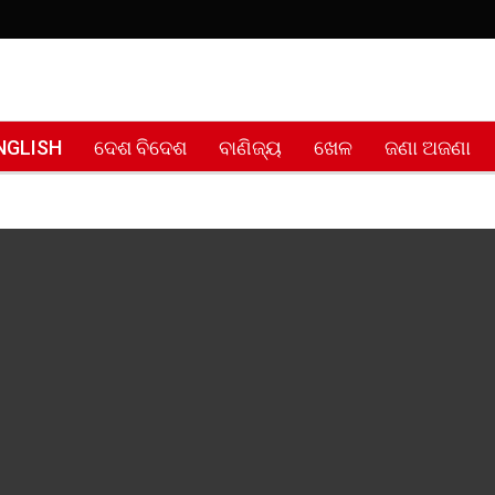
NGLISH
ଦେଶ ବିଦେଶ
ବାଣିଜ୍ୟ
ଖେଳ
ଜଣା ଅଜଣା