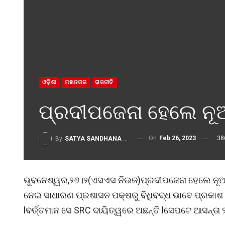
ଓଡ଼ିଶା
ମହାନଗର
ରାଜନୀତି
ପ୍ରଦୀପଜେନା ହେଲେ ନୂ
On
Feb 26, 2023
38
By
SATYA SANDHANA DESK
ଭୁବନେଶ୍ୱର,୨୬।୨(ଏସଏସ ନିଉଜ)ପ୍ରଦୀପଜେନା ହେଲେ ନୂଆ ମୁ
ନେଇ ସାଧାରଣ ପ୍ରଶାସନ ପକ୍ଷରୁ ବିଧିବଦ୍ଧ ଭାବେ ପ୍ରକାଶ ପା
lବର୍ତ୍ତମାନ ସେ SRC ଦାୟିତ୍ୱରେ ଅଛନ୍ତି lସେପଟେ ଆସନ୍ତ