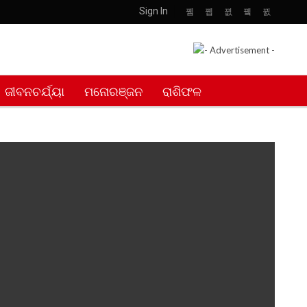
Sign In
ଜୀବନଚର୍ଯ୍ୟା
ମନୋରଞ୍ଜନ
ରାଶିଫଳ