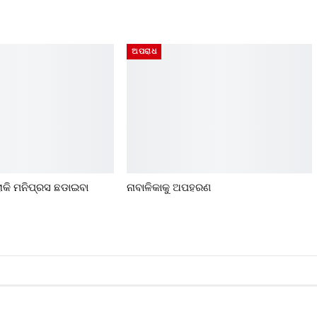
ଅପରାଧ
ରୋକି ମନିପ୍ରସ ଛଡାଇବା
ନାବାଳିକାକୁ ଅପହରଣ