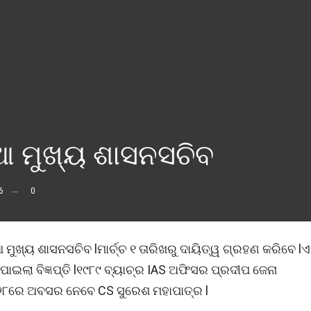
ଆ ମୁଖ୍ୟ ଶାସନସଚିବ
6
0
ଖ୍ୟ ଶାସନସଚିବ lମାର୍ଚ୍ଚ ୧ ତାରିଖରୁ ଦାୟିତ୍ୱ ଗ୍ରହଣ କରିବେ lଏ
ଇଲା ବିଜ୍ଞପ୍ତି l୧୯୮୯ ବ୍ୟାଚ୍‌ର IAS ଅଫିସର ପ୍ରଦୀପ ଜେନା
ା ୨୮ରେ ଅବସର ନେବେ CS ସୁରେଶ ମହାପାତ୍ର l