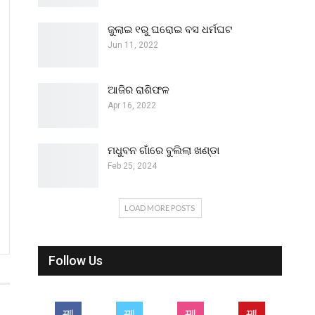
ଜୁଲାଇ ୧ରୁ ଘରୋଇ ବସ ଧର୍ମଘଟ
Jun 11, 2022
ଆଜିର ରାଶିଫଳ
Apr 16, 2022
ମଧୁବନ ଗାଁରେ ବୁଲିଲା ଖଣ୍ଡା
Feb 25, 2024
LOAD MORE POSTS
Follow Us