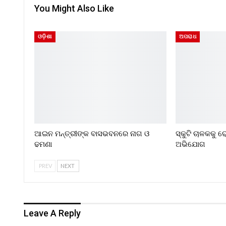
You Might Also Like
ଓଡ଼ିଶା
ଅପରାଧ
ଆଇନ ମନ୍ତ୍ରୀଙ୍କ ବାସଭବନରେ ନାଗ ଓ
ସ୍କୁଟି ଚାଳକକୁ 
ଢମଣା
ଅଭିଯୋଗ
PREV
NEXT
Leave A Reply