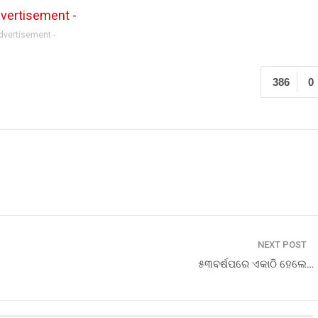
Advertisement -
386
0
NEXT POST
୫୩ବର୍ଷପରେ ଏକାଠି ହେଲେ…