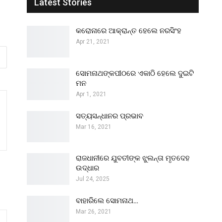
Latest Stories
କରୋନାରେ ଆକ୍ରାନ୍ତ ହେଲେ ନରସିଂହ
Apr 21, 2021
ସୋମନାଥଙ୍କପୀଠରେ ଏକାଠି ହେଲେ ଦୁଇଟି
ମନ
Apr 1, 2021
ସତ୍ୟସନ୍ଧାନର ପ୍ରଭାବ
Mar 16, 2021
ରାଜଧାନୀରେ ଯୁବତୀଙ୍କ ଝୁଲନ୍ତା ମୃତଦେହ
ଉଦ୍ଧାର
Jul 24, 2025
ବାହାରିଲେ ସୋମନାଥ…
Mar 26, 2021