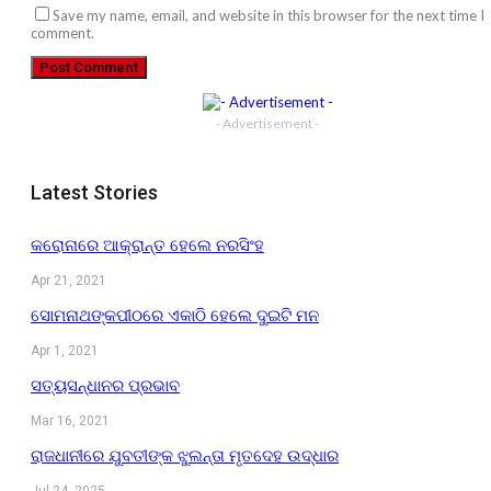
Save my name, email, and website in this browser for the next time I
comment.
- Advertisement -
Latest Stories
କରୋନାରେ ଆକ୍ରାନ୍ତ ହେଲେ ନରସିଂହ
Apr 21, 2021
ସୋମନାଥଙ୍କପୀଠରେ ଏକାଠି ହେଲେ ଦୁଇଟି ମନ
Apr 1, 2021
ସତ୍ୟସନ୍ଧାନର ପ୍ରଭାବ
Mar 16, 2021
ରାଜଧାନୀରେ ଯୁବତୀଙ୍କ ଝୁଲନ୍ତା ମୃତଦେହ ଉଦ୍ଧାର
Jul 24, 2025