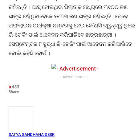
ରହିଛନ୍ତି । ପାସ୍ ହୋଇଥିବା ପିଲାଙ୍କ ମଧ୍ୟରେ ୩୧୦୦ ଜଣ
ଛାତ୍ର ରହିଥିବାବେଳେ ୨୧୩୩ ଜଣ ଛାତ୍ର ରହିଛନ୍ତି ।ତେବେ
ଅଫଲାଇନ ପରୀକ୍ଷା ନମ୍ବରକୁ ନେଇ କୌଣସି ଦ୍ୱନ୍ଦ୍ୱ ଥିଲେ
ରି-ଚେକିଂ ପାଇଁ ଆବେଦନ କରିପାରିବେ ଛାତ୍ରଛାତ୍ରୀ ।
ସେପ୍ଟେମ୍ବର ୮ ସୁଦ୍ଧା ରି-ଚେକିଂ ପାଇଁ ଆବେଦନ କରିପାରିବେ
ବୋଲି କହିଛି ବୋର୍ଡ ।
- Advertisement -
433
0
Share
SATYA SANDHANA DESK