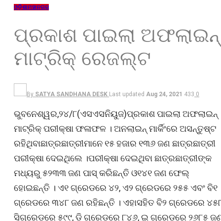
ଓଡ଼ିଶା
ମହାନଗର
ପ୍ରକାଶ ପାଇଲା ଅଫଲାଇନ୍
ମାଟ୍ରିକ୍ ରେଜଲ୍ଟ
By
SATYA SANDHANA DESK
Last updated
Aug 24, 2021
433
0
ଭୁବନେଶ୍ୱର,୨୪/୮(ଏସଏସନିୟୁଜ)ପ୍ରକାଶ ପାଇଲା ଅଫଲାଇନ୍
ମାଟ୍ରିକ୍ ପରୀକ୍ଷା ଫଳାଫଳ । ଅନଲାଇନ୍ ମାର୍କିଂରେ ଅସନ୍ତୁଷ୍ଟ
ରହିଥିବାଛାତ୍ରଛାତ୍ରୀମାନେ ୧୫ ହଜାର ୧୩୬ ଜଣ ଛାତ୍ରଛାତ୍ରୀ
ପରୀକ୍ଷା ଦେଇଥିଲେ ।ପରୀକ୍ଷା ଦେଇଥିବା ଛାତ୍ରଛାତ୍ରୀଙ୍କ
ମଧ୍ୟରୁ ୫୨୩୩ ଜଣ ପାସ୍ କରିଛନ୍ତି ଓ୧୪୧ ଜଣ ଫେଲ୍
ହୋଇଛନ୍ତି । ଏ୧ ଗ୍ରେଡରେ ୪୨, ଏ୨ ଗ୍ରେଡରେ ୨୫୫ ଏବଂ ବି୧
ଗ୍ରେଡରେ ୩୪୮ ଜଣ ରହିଛନ୍ତି । ଏହାସହିତ ବି୨ ଗ୍ରେଡରେ ୪୫୮
ସିଗ୍ରେଡରେ ୫୯୯, ଡି ଗ୍ରେଡରେ ୮୪୬, ଇ ଗ୍ରେଡରେ ୨୬୮୫ ଜ