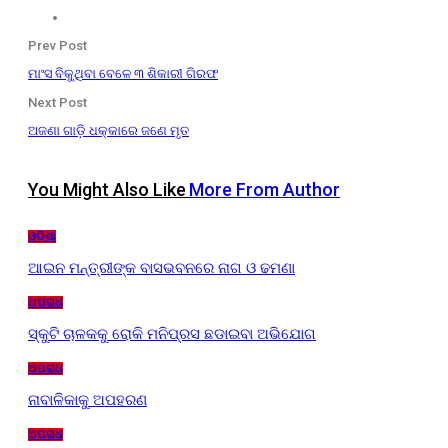
Prev Post
ମାଂସ ବିକୁଥିବା ବେଳେ ୩ ଶିକାରୀ ଗିରଫ
Next Post
ଅଜଣା ଗାଡ଼ି ଧକ୍କାରେ ଜଣେ ମୃତ
You Might Also Like
More From Author
ଓଡ଼ିଶା
ଆଇନ ମନ୍ତ୍ରୀଙ୍କ ବାସଭବନରେ ନାଗ ଓ ଢମଣା
ଅପରାଧ
ସ୍କୁଟି ଚାଳକକୁ ରୋକି ମନିପ୍ରସ ଛଡାଇବା ଅଭିଯୋଗ
ଅପରାଧ
ନାବାଳିକାକୁ ଅପହରଣ
ଅପରାଧ