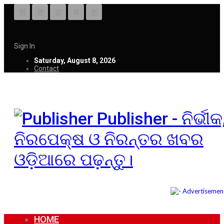
Sign In
Saturday, August 8, 2026
Contact
Publisher - ନିର୍ଭୀକ
ନିରପେକ୍ଷ ଓ ନିରନ୍ତର ଖବର
ଓଡ଼ିଆରେ ପଢ଼ନ୍ତୁ।
HOME