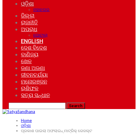
ଓଡ଼ିଶା
ମହାନଗର
ଜିଲ୍ଲା
ରାଜନୀତି
ଅପରାଧ
ଘୋଟାଲା
ENGLISH
ଦେଶ ବିଦେଶ
ବାଣିଜ୍ୟ
ଖେଳ
ଜଣା ଅଜଣା
ଜୀବନଚର୍ଯ୍ୟା
ମନୋରଞ୍ଜନ
ରାଶିଫଳ
ସତ୍ୟ ସନ୍ଧାନ
Home
ଓଡ଼ିଶା
ପ୍ରକାଶ ପାଇଲା ଅଫଲାଇନ୍ ମାଟ୍ରିକ୍ ରେଜଲ୍ଟ