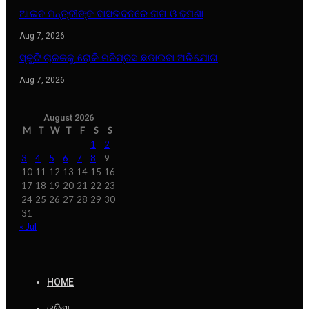
ଆଇନ ମନ୍ତ୍ରୀଙ୍କ ବାସଭବନରେ ନାଗ ଓ ଢମଣା
Aug 7, 2026
ସ୍କୁଟି ଚାଳକକୁ ରୋକି ମନିପ୍ରସ ଛଡାଇବା ଅଭିଯୋଗ
Aug 7, 2026
August 2026
M
T
W
T
F
S
S
1
2
3
4
5
6
7
8
9
10
11
12
13
14
15
16
17
18
19
20
21
22
23
24
25
26
27
28
29
30
31
« Jul
HOME
ଓଡ଼ିଶା