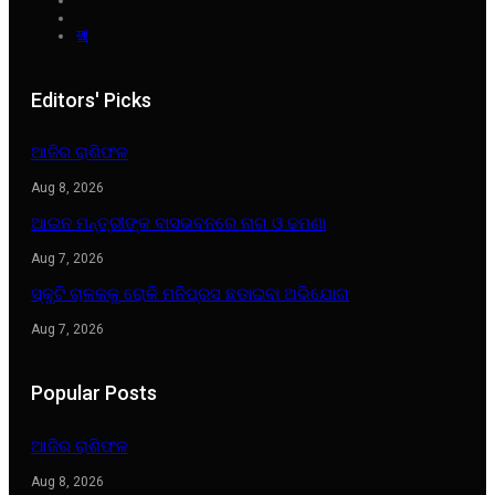
Editors' Picks
ଆଜିର ରାଶିଫଳ
Aug 8, 2026
ଆଇନ ମନ୍ତ୍ରୀଙ୍କ ବାସଭବନରେ ନାଗ ଓ ଢମଣା
Aug 7, 2026
ସ୍କୁଟି ଚାଳକକୁ ରୋକି ମନିପ୍ରସ ଛଡାଇବା ଅଭିଯୋଗ
Aug 7, 2026
Popular Posts
ଆଜିର ରାଶିଫଳ
Aug 8, 2026