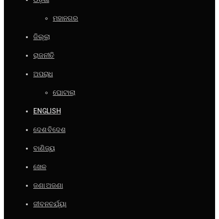
ମହାନଗର
ଜିଲ୍ଲା
ରାଜନୀତି
ଅପରାଧ
ଘୋଟାଲା
ENGLISH
ଦେଶ ବିଦେଶ
ବାଣିଜ୍ୟ
ଖେଳ
ଜଣା ଅଜଣା
ଜୀବନଚର୍ଯ୍ୟା