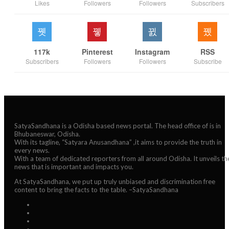
Likes
Followers
Followers
Subscribers
117k
Pinterest
Instagram
RSS
Subscribers
Followers
Followers
Subscribe
SatyaSandhana is a Odisha based news portal. The head office of is in
Bhubaneswar, Odisha.
With its tagline, “Satyara Anusandhana” ,it aims to provide the truth in
every news.
With a team of dedicated reporters from all around Odisha. It unveils th
news that is important and impacts you.
At SatyaSandhana, we put up truly unbiased and discrimination free
content to bring the facts to the table. –SatyaSandhana