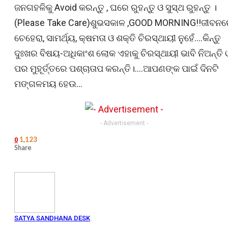
ଜନଗହଳିକୁ Avoid କରନ୍ତୁ , ଘରେ ରୁହନ୍ତୁ ଓ ସୁସ୍ଥ ରୁହନ୍ତୁ ।
(Please Take Care)ଶୁଭସକାଳ ,GOOD MORNING!!ଜୀବନ
ଚେହେରା, ସାମର୍ଥ୍ୟ, କ୍ଷମତା ଓ ଶକ୍ତି ଚିରସ୍ଥାୟୀ ନୁହେଁ….କିନ୍ତୁ
ଦୁଃଖର ବିଷୟ-ଅଧିକାଂଶ ଲୋକ ଏହାକୁ ଚିରସ୍ଥାୟୀ ଭାବି ନିଅନ୍ତି 
ପର ମୁହୂର୍ତ୍ତରେ ପଶ୍ଚାତାପ କରନ୍ତି।….ଆପଣଙ୍କ ପାଇଁ ଦିନଟି
ମଙ୍ଗଳମୟ ହେଉ…
- Advertisement -
1,123
0
Share
SATYA SANDHANA DESK