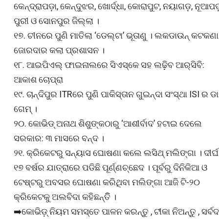
କେନ୍ଦ୍ରାପଡ଼ା, କେନ୍ଦୁଝର, ଖୋର୍ଦ୍ଧା, କୋରାପୁଟ, ନୟାଗଡ଼, ନୂଆପଡ଼
ପୁରୀ ଓ ସୋନପୁର ଜିଲ୍ଲା ।
୧୭. ଚୀନରେ ପୁଣି ମାତିଲା ‘ଡେଲ୍ଟା’ ଭୂତାଣୁ । ଲକଡାଉନ୍ କଟକଣା
ଜୋରଦାର କଲା ପ୍ରଶାସନ ।
୧୮. ଆଇପିଏଲ୍‌ ଫାଇନାଲରେ ସିଏସ୍‌କେ ସହ ଲଢ଼ିବ ଆର୍‌ସିବି:
ଆକାଶ ଚୋପ୍ରା
୧୯. ଚାନ୍ଦିପୁର ITRରେ ପୁଣି ପାକିସ୍ତାନ ଗୁଇନ୍ଦା ସଂସ୍ଥା ISI ର ଡାର୍
ଗେମ୍ ।
୨୦. କୋଭିଡ୍ ଅନାଥ ଶିଶୁଙ୍କଠାରୁ ‘ଆଶୀର୍ବାଦ’ ହଟାଇ ଦେଲେ
ସରକାର: ୩ ମାସରେ ବନ୍ଦ ।
୨୧. କ୍ରିକେଟରୁ ସନ୍ୟାସ ଘୋଷଣା କଲେ ଲସିଥ୍ ମଲିଙ୍ଗା । ଦୀର୍ଘ
୧୭ ବର୍ଷର ଯାତ୍ରାରେ ପଡିଛି ପୂର୍ଣ୍ଣଚ୍ଛେଦ । ପୂର୍ବରୁ ଦିନିକିଆ ଓ
ଟେଷ୍ଟରୁ ଅବସର ଘୋଷଣା କରିଥିବା ମଲିଙ୍ଗା ଆଜି ଟି-୨୦
କ୍ରିକେଟକୁ ଅଲବିଦା କହିଛନ୍ତିି ।
➡️କୋଭିଡ଼୍ ନିୟମ ସମସ୍ତେ ପାଳନ କରନ୍ତୁ , ଟୀକା ନିଅନ୍ତୁ , ସର୍ବଦ