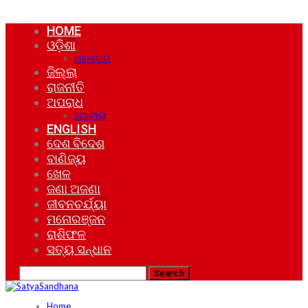
HOME
ଓଡ଼ିଶା
ମହାନଗର
ଜିଲ୍ଲା
ରାଜନୀତି
ଅପରାଧ
ଘୋଟାଲା
ENGLISH
ଦେଶ ବିଦେଶ
ବାଣିଜ୍ୟ
ଖେଳ
ଜଣା ଅଜଣା
ଜୀବନଚର୍ଯ୍ୟା
ମନୋରଞ୍ଜନ
ରାଶିଫଳ
ସତ୍ୟ ସନ୍ଧାନ
Home