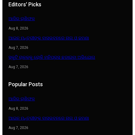
Editors' Picks
ଆଜିର ରାଶିଫଳ
Aug 8, 2026
ଆଇନ ମନ୍ତ୍ରୀଙ୍କ ବାସଭବନରେ ନାଗ ଓ ଢମଣା
Aug 7, 2026
ସ୍କୁଟି ଚାଳକକୁ ରୋକି ମନିପ୍ରସ ଛଡାଇବା ଅଭିଯୋଗ
Aug 7, 2026
Popular Posts
ଆଜିର ରାଶିଫଳ
Aug 8, 2026
ଆଇନ ମନ୍ତ୍ରୀଙ୍କ ବାସଭବନରେ ନାଗ ଓ ଢମଣା
Aug 7, 2026