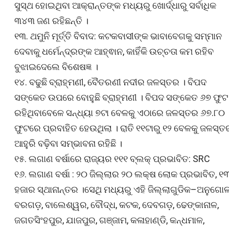
ସୁସ୍ଥ ହୋଇଥିବା ଆକ୍ରାନ୍ତଙ୍କ ମଧ୍ୟରୁ ଖୋର୍ଦ୍ଧାରୁ ସର୍ବାଧିକ
୩୪୩ ଜଣ ରହିଛନ୍ତି ।
୧୩. ଥମୁନି ମୂର୍ତ୍ତି ବିବାଦ: କଟକବାସୀଙ୍କ ଭାବାବେଗକୁ ସମ୍ମାନ
ଦେବାକୁ ଧର୍ମେନ୍ଦ୍ରଙ୍କ ଆହ୍ଵାନ, କାହିଁକି ଉଚ୍ଚତା କମ ରହିବ
ବୁଝାଇଦେଲେ ବିଶେଷଜ୍ଞ ।
୧୪. ବଢୁଛି ବ୍ରାହ୍ମଣୀ, ବୈତରଣୀ ନଦୀର ଜଳସ୍ତର । ବିପଦ
ସଙ୍କେତ ଉପରେ ବୋହୁଛି ବ୍ରାହ୍ମଣୀ । ବିପଦ ସଙ୍କେତ ୬୭ ଫୁଟ
ରହିଥିବାବେଳେ ସନ୍ଧ୍ୟା ୭ଟା ବେଳକୁ ଏଠାରେ ଜଳସ୍ତର ୬୭.୮୦
ଫୁଟରେ ପ୍ରବାହିତ ହେଉଥିଲା । ରାତି ୧୧ଟାରୁ ୧୨ ବେଳକୁ ଜଳସ୍ତ
ଆହୁରି ବଢ଼ିବା ସମ୍ଭାବନା ରହିଛି ।
୧୫. ଲଗାଣ ବର୍ଷାରେ ରାଜ୍ୟର ୧୧୧ ବ୍ଲକ୍‌ ପ୍ରଭାବିତ: SRC
୧୬. ଲଗାଣ ବର୍ଷା : ୨୦ ଜିଲ୍ଲାର ୨୦ ଲକ୍ଷ ଲୋକ ପ୍ରଭାବିତ, ୧
ହଜାର ସ୍ଥାନାନ୍ତର ।ସେଥି ମଧ୍ୟରୁ ଏହି ଜିଲ୍ଲାଗୁଡିକ–ଅନୁଗୋଳ
ବରଗଡ଼, ବାଲେଶ୍ୱର, ବୌଦ୍ଧ, କଟକ, ଦେବଗଡ଼, ଢେଙ୍କାନାଳ,
ଜଗତସିଂହପୁର, ଯାଜପୁର, ଗଞ୍ଜାମ, କଳାହାଣ୍ଡି, କନ୍ଧମାଳ,