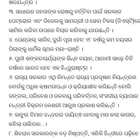
ଷଡଯନ୍ତ୍ର ।
୩. ସାଧାରଣ ଜନତାଙ୍କ ରୋଷରୁ ବର୍ତ୍ତିବା ପାଇଁ ସରକାର
ପେଟ୍ରୋଲ ଏବଂ ଡିଜେଲକୁ ସାମଗ୍ରୀ ଓ ସେବା ଟିକସ (ଜିଏସ୍‌ଟି)ର
ସାମିଲ କରିବା ଉପରେ ବିଚାର କରିବାକୁ ଯାଉଛନ୍ତି ।
୪. ପେଣ୍ଡାଲ୍‌ ସାଜିବ, ଦୁର୍ଗା ପୂଜା ହେବ: ୧୮ ବର୍ଷରୁ କମ ବୟସର
ପିଲାଙ୍କୁ ଧାର୍ମିକ ସ୍ଥଳ ମନା–ରାଞ୍ଚି ।
୫. ପୁରୀ ଶଙ୍କରଚାର୍ଯ୍ୟଙ୍କ ଭିନ୍ନ ବୟାନ, ଆଗାମୀ ସାଢ଼େ ତିନି
ବର୍ଷରେ ଭାରତ ହେବ ଏକ ହିନ୍ଦୁରାଷ୍ଟ୍ର ।
୬. ରାଜ୍ୟ ସରକାର ଏଥି ନିମନ୍ତେ ରାଜ୍ୟ ପ୍ରଦୂଷଣ ନିୟନ୍ତ୍ରଣ
ବୋର୍ଡକୁ ଅଧିକ କ୍ଷମତାପନ୍ନ ଓ କ୍ରିୟାଶୀଳ କରିଛନ୍ତି ବୋଲି
ଜଙ୍ଗଲ, ପରିବେଶ ଓ ଜଳବାୟୁ ପରିବର୍ତ୍ତନ, ସଂସଦୀୟ ବ୍ୟାପାର
ମନ୍ତ୍ରୀ ବିକ୍ରମ କେଶରୀ ଆରୁଖ ପ୍ରକାଶ କରିଛନ୍ତି ।
୭. କାବୁଲ ବିମାନ ବନ୍ଦରର ଦାୟିତ୍ଵ ନେବାକୁ ମନା କଲା କାତାର,
କହିଲା ତାଲିବାନ…।
୮. ଶିବରାଜ ସରକାରଙ୍କ ବଡ଼ ନିଷ୍ପତ୍ତି, ଏଣିକି ହିନ୍ଦୀରେ ପଢ଼ିବେ