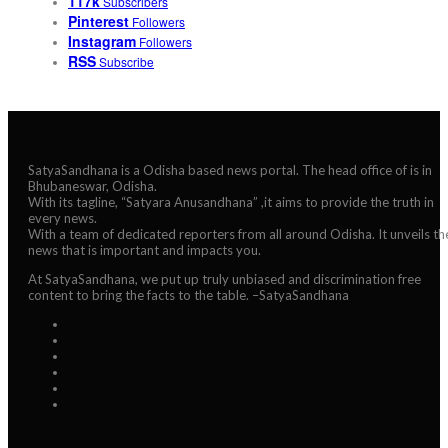
117k
Subscribers
Pinterest
Followers
Instagram
Followers
RSS
Subscribe
SatyaSandhana is a Odisha based news portal. The head office of is in
Bhubaneswar, Odisha.
With its tagline, “Satyara Anusandhana” ,it aims to provide the truth in
every news.
With a team of dedicated reporters from all around Odisha. It unveils th
news that is important and impacts you.
At SatyaSandhana, we put up truly unbiased and discrimination free
content to bring the facts to the table. –SatyaSandhana