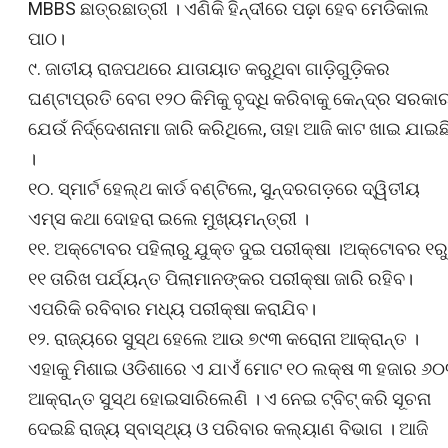
MBBS ଛାତ୍ରଛାତ୍ରୀ । ଏଣିକି ହିନ୍ଦୀରେ ପଢ଼ା ହେବ ମେଡିକାଲ
ପାଠ।
୯. ଜାତୀୟ ରାଜପଥରେ ଯାତାୟାତ କରୁଥିବା ଗାଡ଼ିଗୁଡ଼ିକର
ଘଣ୍ଟାପ୍ରତି ବେଗ ୧୨୦ କିମିକୁ ବୃଦ୍ଧି କରିବାକୁ କେନ୍ଦ୍ର ସରକା
ଯେଉଁ ନିର୍ଦ୍ଦେଶନାମା ଜାରି କରିଥିଲେ, ତାହା ଆଜି କାଟ ଖାଇ ଯାଇଛ
।
୧୦. ସ୍ମାର୍ଟ ହେଲ୍‌ଥ କାର୍ଡ ବଣ୍ଟିଲେ, ସୁନ୍ଦରଗଡ଼ରେ ଦ୍ୱିତୀୟ
ଏମ୍‌ସ କଥା ଦୋହରା ଇଲେ ମୁଖ୍ୟମନ୍ତ୍ରୀ ।
୧୧. ଅକ୍ଟୋବର ପହିଲାରୁ ଯୁକ୍ତ ଦୁଇ ପରୀକ୍ଷା ।ଅକ୍ଟୋବର ୧ରୁ
୧୧ ତାରିଖ ପର୍ଯ୍ୟନ୍ତ ପିଲାମାନଙ୍କର ପରୀକ୍ଷା ଜାରି ରହିବ।
ଏପରିକି ରବିବାର ମଧ୍ୟ ପରୀକ୍ଷା କରାଯିବ।
୧୨. ରାଜ୍ୟରେ ସୁସ୍ଥ ହେଲେ ଆଉ ୭୯୩ କରୋନା ଆକ୍ରାନ୍ତ ।
ଏହାକୁ ମିଶାଇ ଓଡିଶାରେ ଏ ଯାଏଁ ମୋଟ ୧୦ ଲକ୍ଷ ୩ ହଜାର ୬
ଆକ୍ରାନ୍ତ ସୁସ୍ଥ ହୋଇସାରିଲେଣି । ଏ ନେଇ ଟ୍ବିଟ୍ କରି ସୂଚନା
ଦେଇଛି ରାଜ୍ୟ ସ୍ବାସ୍ଥ୍ୟ ଓ ପରିବାର କଲ୍ୟାଣ ବିଭାଗ । ଆଜି