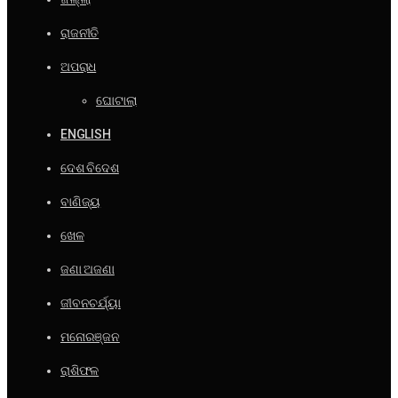
ରାଜନୀତି
ଅପରାଧ
ଘୋଟାଲା
ENGLISH
ଦେଶ ବିଦେଶ
ବାଣିଜ୍ୟ
ଖେଳ
ଜଣା ଅଜଣା
ଜୀବନଚର୍ଯ୍ୟା
ମନୋରଞ୍ଜନ
ରାଶିଫଳ