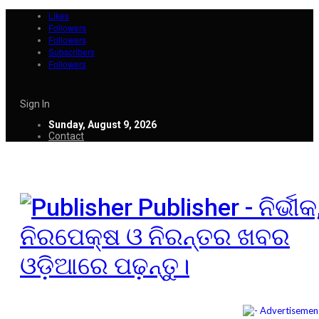
Likes
Followers
Followers
Subscribers
Followers
Sign In
Sunday, August 9, 2026
Contact
Publisher - ନିର୍ଭୀକ
ନିରପେକ୍ଷ ଓ ନିରନ୍ତର ଖବର
ଓଡ଼ିଆରେ ପଢ଼ନ୍ତୁ।