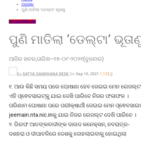
ଅପରାଧ
ପୁଣି ମାତିଲା ‘ଡେଲ୍ଟା’ ଭୂତାଣୁ
ଅପରାଧ
ଓଡ଼ିଶା
ଖେଳ
ପୁଣି ମାତିଲା ‘ଡେଲ୍ଟା’ ଭୂତାଣ
ଆଜିର ଖବର,ତାରିଖ–୧୫-୦୯-୨୦୨୧(ବୁଧବାର)
By
SATYA SANDHANA DESK
On
Sep 15, 2021
1,123
0
୧. ଆଉ କିଛି ସମୟ ପରେ ଘୋଷଣା ହେବ ଜେଇଇ ମେନ ରେଜଲ୍ଟ
ଏହି ଓ୍ଵେବସାଇଟ୍‌କୁ ଯାଇ ଦେଖି ପାରିବେ ନିଜର ଫଳାଫଳ ।
ପରିଣାମ ଘୋଷଣା ପରେ ପରୀକ୍ଷାର୍ଥୀ ଜେଇଇ ମେନ ଓ୍ଵେବସାଇଟ
jeemain.nta.nic.inକୁ ଯାଇ ନିଜର ରେଜଲ୍ଟ ଦେଖି ପାରିବେ ।
୨. ଗିରଫ ଆତଙ୍କବାଦୀଙ୍କ ଦାଉଦ କନେକ୍ସନ, ନବରାତ୍ର-
ଦଶହରା ଓ ଦୀପାବଳିରେ ଦେଶକୁ ଦୋହଲାଇବାକୁ ହୋଇଥିଲା