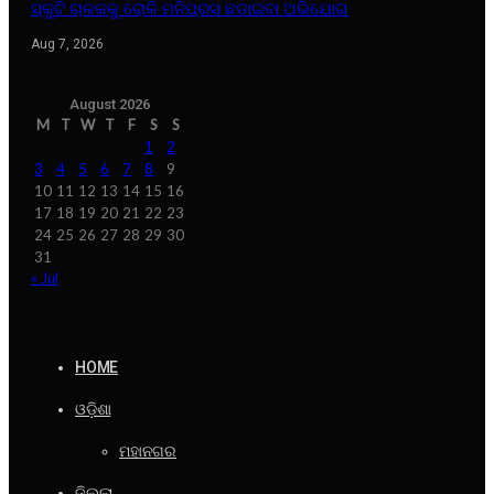
ସ୍କୁଟି ଚାଳକକୁ ରୋକି ମନିପ୍ରସ ଛଡାଇବା ଅଭିଯୋଗ
Aug 7, 2026
August 2026
M
T
W
T
F
S
S
1
2
3
4
5
6
7
8
9
10
11
12
13
14
15
16
17
18
19
20
21
22
23
24
25
26
27
28
29
30
31
« Jul
HOME
ଓଡ଼ିଶା
ମହାନଗର
ଜିଲ୍ଲା