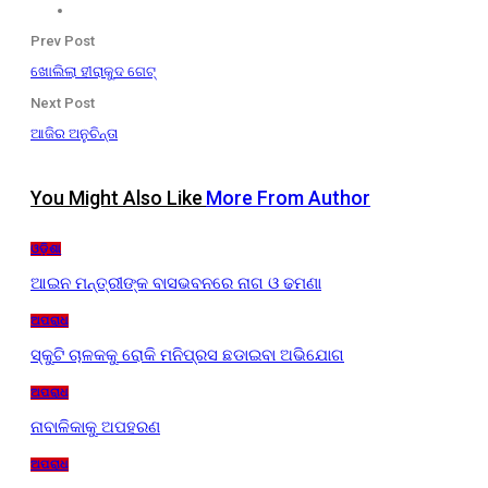
Prev Post
ଖୋଲିଲା ହୀରାକୁଦ ଗେଟ୍
Next Post
ଆଜିର ଅନୁଚିନ୍ତା
You Might Also Like
More From Author
ଓଡ଼ିଶା
ଆଇନ ମନ୍ତ୍ରୀଙ୍କ ବାସଭବନରେ ନାଗ ଓ ଢମଣା
ଅପରାଧ
ସ୍କୁଟି ଚାଳକକୁ ରୋକି ମନିପ୍ରସ ଛଡାଇବା ଅଭିଯୋଗ
ଅପରାଧ
ନାବାଳିକାକୁ ଅପହରଣ
ଅପରାଧ