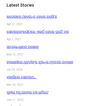
Latest Stories
କରୋନାରେ ଆକ୍ରାନ୍ତ ହେଲେ ନରସିଂହ
Apr 21, 2021
ସୋମନାଥଙ୍କପୀଠରେ ଏକାଠି ହେଲେ ଦୁଇଟି ମନ
Apr 1, 2021
ସତ୍ୟସନ୍ଧାନର ପ୍ରଭାବ
Mar 16, 2021
ରାଜଧାନୀରେ ଯୁବତୀଙ୍କ ଝୁଲନ୍ତା ମୃତଦେହ ଉଦ୍ଧାର
Jul 24, 2025
ବାହାରିଲେ ସୋମନାଥ…
Mar 26, 2021
ଜୁଲାଇ ୧ରୁ ଘରୋଇ ବସ ଧର୍ମଘଟ
Jun 11, 2022