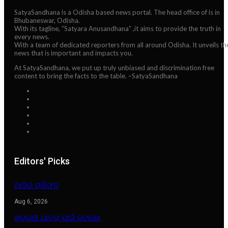
SatyaSandhana is a Odisha based news portal. The head office of is in
Bhubaneswar, Odisha.
With its tagline, “Satyara Anusandhana” ,it aims to provide the truth in
every news.
With a team of dedicated reporters from all around Odisha. It unveils th
news that is important and impacts you.
At SatyaSandhana, we put up truly unbiased and discrimination free
content to bring the facts to the table. –SatyaSandhana
Editors' Picks
ଆଜିର ରାଶିଫଳ
Aug 6, 2026
ଶ୍ରାବଣୀ ଯାତ୍ରା ପାଇଁ କଟକଣା