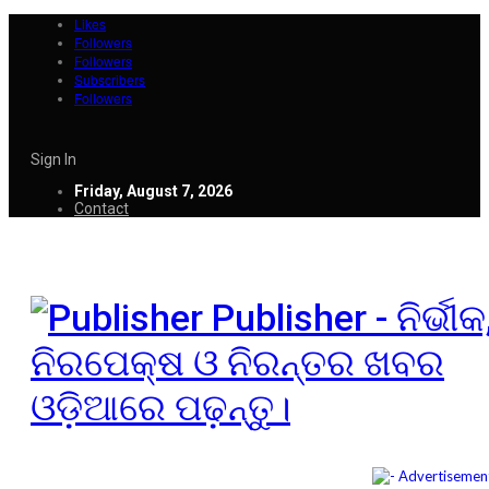
Likes
Followers
Followers
Subscribers
Followers
Sign In
Friday, August 7, 2026
Contact
Publisher - ନିର୍ଭୀକ
ନିରପେକ୍ଷ ଓ ନିରନ୍ତର ଖବର
ଓଡ଼ିଆରେ ପଢ଼ନ୍ତୁ।