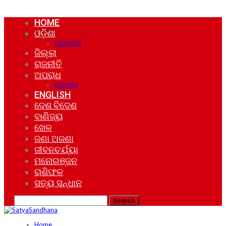
HOME
ଓଡ଼ିଶା
ମହାନଗର
ଜିଲ୍ଲା
ରାଜନୀତି
ଅପରାଧ
ଘୋଟାଲା
ENGLISH
ଦେଶ ବିଦେଶ
ବାଣିଜ୍ୟ
ଖେଳ
ଜଣା ଅଜଣା
ଜୀବନଚର୍ଯ୍ୟା
ମନୋରଞ୍ଜନ
ରାଶିଫଳ
ସତ୍ୟ ସନ୍ଧାନ
Home