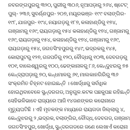
ନବରଙ୍ଗପୁରରୁ ୩୨୦, ପୁରୀରୁ ୩୦୬, ନୂଆପଡ଼ାରୁ ୨୬୪, ଷ୍ଟେଟ୍
ପୁଲ୍- ୨୩୬, ସୁବର୍ଣ୍ଣପୁର- ୨୦୭, ମୟୂରଭଞ୍ଜ- ୧୯୯ ବଲାଙ୍ଗିର-
୧୯୮, ଯାଜପୁର- ୧୯୪, ନୟାଗଡ଼ରୁ ୧୮୭, କଳାହାଣ୍ଡିରୁ ୧୭୪,
ଗଞ୍ଜାମରୁ ୧୬୯, ରାୟଗଡ଼ାରୁ ୧୫୪ କଳାହାଣ୍ଡିରୁ ୧୭୪, ଗଞ୍ଜାମରୁ
୧୬୯, ରାୟଗଡ଼ାରୁ ୧୫୪, କଳାହାଣ୍ଡିରୁ ୧୭୪, ଗଞ୍ଜାମରୁ ୧୬୯,
ରାୟଗଡ଼ାରୁ ୧୫୪, ଜଗତସିଂହପୁରରୁ ୧୪୯, ଭଦ୍ରକରୁ ୧୪୫,
କୋରାପୁଟରୁ ୧୨୭, ଗଜପତିରୁ ୧୨୦, ବୌଦ୍ଧରୁ ୧୦୩, ଦେବଗଡ଼ରୁ
୧୦୧, ବାଲେଶ୍ୱରରୁ ୧୦୦, ଢେଙ୍କାନାଳରୁ ୮୬, କେନ୍ଦୁଝରରୁ ୭୫
କେନ୍ଦ୍ରାପଡ଼ାରୁ ୭୦, କନ୍ଧମାଳରୁ ୬୧, ମାଲକାନଗିରିରୁ ୩୬
ସଂକ୍ରମିତ ଚିହ୍ନଟ ହୋଇଛନ୍ତି । ଖୋର୍ଦ୍ଧାରୁ ସର୍ବାଧିକ
ହୋଇଥିବାବେଳେ ସୁନ୍ଦରଗଡ, ଅନୁଗୁଳ.କଟକ ପଛକୁପଛ ରହିଛନ୍ତି
ସେହିଭଳିଭାବେ ରାଜ୍ୟରେ ଆଜି ୧୪ଜଣଙ୍କର କରୋନାରେ
ମୃତ୍ୟୁଘଟିଛି । ଏହି ମୃତକଙ୍କ ମଧ୍ୟରେ ରାୟଗଡା ଜିଲ୍ଲାରୁ ୪,
କେନ୍ଦୁଝରରୁ ୨ ,ଭଦ୍ରକ, ବଲାଙ୍ଗିର, ବୌଦ୍ଧ, ଦେବଗଡ, ଗଞ୍ଜାମ
ଜଗତସିଂହପୁର, ଖୋର୍ଦ୍ଧା, ସୁନ୍ଦରଗଡରେ ଜଣେ ଲେଖାଏଁ କରୋନା