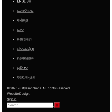
ENGLISH
ଦେଶ ବିଦେଶ
ବାଣିଜ୍ୟ
ଖେଳ
ଜଣା ଅଜଣା
ଜୀବନଚର୍ଯ୍ୟା
ମନୋରଞ୍ଜନ
ରାଶିଫଳ
ସତ୍ୟ ସନ୍ଧାନ
© 2026 - Satyasandhana. All Rights Reserved.
Website Design:
Sign in