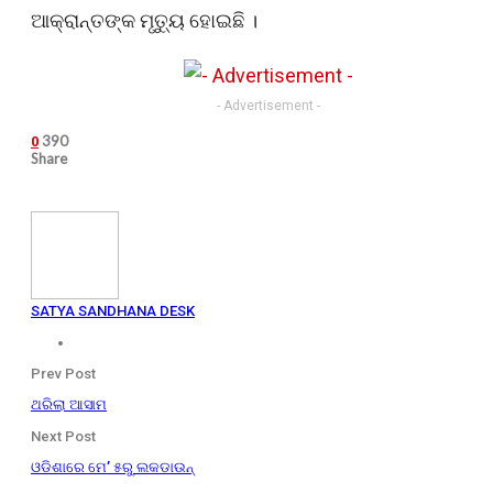
ଆକ୍ରାନ୍ତଙ୍କ ମୃତ୍ୟୁ ହୋଇଛି ।
- Advertisement -
390
0
Share
SATYA SANDHANA DESK
Prev Post
ଥରିଲା ଆସାମ
Next Post
ଓଡିଶାରେ ମେ’ ୫ରୁ ଲକଡାଉନ୍‌