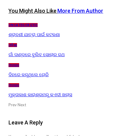
You Might Also Like
More From Author
UNCATEGORIZED
ଶ୍ରାବଣୀ ଯାତ୍ରା ପାଇଁ କଟକଣା
ଓଡ଼ିଶା
ଗାଁ ଦାଣ୍ଡରେ ବୁଲିବ ସୋଲାର ରଥ
ଅପରାଧ
ଦିନରେ କରୁଥିଲେ ଚୋରି
ଅପରାଧ
ମୁକ୍ତାକାଶ କାରାଶ୍ରମରୁ କଏଦୀ ଖଲାସ
Prev
Next
Leave A Reply