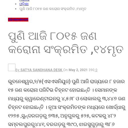
ଓଡ଼ିଶା
ପୁଣି ଆଜି ୮୦୧୫ ଜଣ କରୋନା ସଂକ୍ରମିତ ,୧୪ମୃତ
ଓଡ଼ିଶା
ମହାନଗର
ପୁଣି ଆଜି ୮୦୧୫ ଜଣ
କରୋନା ସଂକ୍ରମିତ ,୧୪ମୃତ
By
SATYA SANDHANA DESK
On
May 2, 2021
390
0
ଭୁବନେଶ୍ୱର,୨/୫(ଏସଏସନିୟୁଜ) ପୁଣି ଆଜି ରାଜ୍ୟରେ ୮ ହଜାର
୧୫ ଜଣ କରୋନା ପଜିଟିଭ ଚିହ୍ନଟ ହୋଇଛନ୍ତି । ସେମାନଙ୍କ
ମଧ୍ୟରୁ କ୍ୱାରେଣ୍ଟାଇନରୁ ୪,୫୬୮ ଓ ଲୋକାଲରୁ ୩,୪୪୭ ଜଣ
ଚିହ୍ନଟ ହୋଇଛନ୍ତି । ନୂଆ ସଂକ୍ରମିତଙ୍କ ମଧ୍ୟରେ ଖୋର୍ଦ୍ଧାରୁ
୧୨୭୫ ,ସୁନ୍ଦରଗଡ଼ରୁ ୭୩୫, ଅନୁଗୁଳରୁ ୫୨୫, କଟକରୁ ୪୮୨
ସମ୍ବଲପୁରରୁ୪୪୧, ବରଗଡ଼ରୁ ୩୯୦, ଝାରସୁଗୁଡ଼ାରୁ ୩୮୬