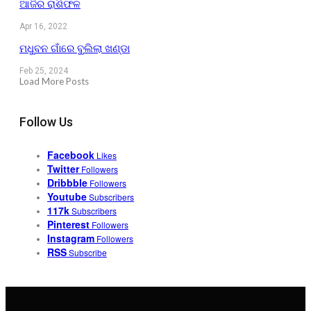
ଆଜିର ରାଶିଫଳ
Apr 16, 2022
ମଧୁବନ ଗାଁରେ ବୁଲିଲା ଖଣ୍ଡା
Feb 25, 2024
Load More Posts
Follow Us
Facebook
Likes
Twitter
Followers
Dribbble
Followers
Youtube
Subscribers
117k
Subscribers
Pinterest
Followers
Instagram
Followers
RSS
Subscribe