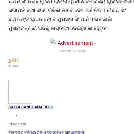
ଉଧମ ସିଂ ନଗରରୁ ବିଧାୟକ ରହିଥିବାବେଳେ ରାଜ୍ୟ ଯୁବ ବିଜେପିର
ସଭାପତି ତଥା ଜଣେ ଓକିଲ ଭାବେ ବେଶ ପରିଚିତ । ତୀରଥ ସିଂ
ରାୱତଙ୍କ ସ୍ଥାନ ନେବେ ପୁଷ୍କର ସିଂ ଧାମି । ଗତକାଲି
ମୁଖ୍ୟମନ୍ତ୍ରୀ ପଦରୁ ଇସ୍ତଫା ଦେଇଥିଲେ ରାୱତ ।
- Advertisement -
535
0
Share
SATYA SANDHANA DESK
Prev Post
ବିନା ସ୍ଲଟ୍ ବୁକିଂରେ ଟିକା ନେଇପାରିବେ ରାଜଧାନୀବାସୀ