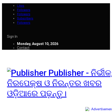
Likes
Followers
Followers
Subscribers
Followers
Sign In
Monday, August 10, 2026
Contact
Publisher - ନିର୍ଭୀକ
ନିରପେକ୍ଷ ଓ ନିରନ୍ତର ଖବର
ଓଡ଼ିଆରେ ପଢ଼ନ୍ତୁ।