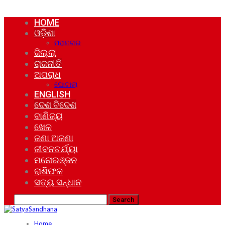
HOME
ଓଡ଼ିଶା
ମହାନଗର
ଜିଲ୍ଲା
ରାଜନୀତି
ଅପରାଧ
ଘୋଟାଲା
ENGLISH
ଦେଶ ବିଦେଶ
ବାଣିଜ୍ୟ
ଖେଳ
ଜଣା ଅଜଣା
ଜୀବନଚର୍ଯ୍ୟା
ମନୋରଞ୍ଜନ
ରାଶିଫଳ
ସତ୍ୟ ସନ୍ଧାନ
Home