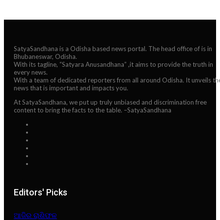
SatyaSandhana is a Odisha based news portal. The head office of is in
Bhubaneswar, Odisha.
With its tagline, “Satyara Anusandhana” ,it aims to provide the truth in
every news.
With a team of dedicated reporters from all around Odisha. It unveils th
news that is important and impacts you.
At SatyaSandhana, we put up truly unbiased and discrimination free
content to bring the facts to the table. –SatyaSandhana
Editors' Picks
ଆଜିର ରାଶିଫଳ