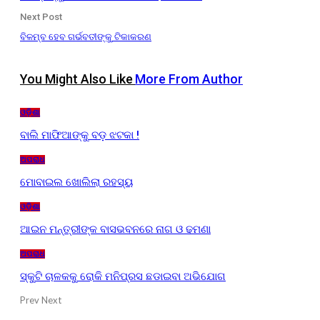
Next Post
ବିଳମ୍ବ ହେବ ଗର୍ଭବତୀଙ୍କୁ ଟିକାକରଣ
You Might Also Like
More From Author
ଓଡ଼ିଶା
ବାଲି ମାଫିଆଙ୍କୁ ବଡ଼ ଝଟକା !
ଅପରାଧ
ମୋବାଇଲ ଖୋଲିଲା ରହସ୍ୟ
ଓଡ଼ିଶା
ଆଇନ ମନ୍ତ୍ରୀଙ୍କ ବାସଭବନରେ ନାଗ ଓ ଢମଣା
ଅପରାଧ
ସ୍କୁଟି ଚାଳକକୁ ରୋକି ମନିପ୍ରସ ଛଡାଇବା ଅଭିଯୋଗ
Prev
Next