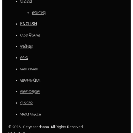
ଅପରାଧ
ଘୋଟାଲା
ENGLISH
ଦେଶ ବିଦେଶ
ବାଣିଜ୍ୟ
ଖେଳ
ଜଣା ଅଜଣା
ଜୀବନଚର୍ଯ୍ୟା
ମନୋରଞ୍ଜନ
ରାଶିଫଳ
ସତ୍ୟ ସନ୍ଧାନ
© 2026 - Satyasandhana. All Rights Reserved.