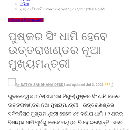
ଓଡ଼ିଶା
ପୁଷ୍କର ସିଂ ଧାମି ହେବେ ଉତ୍ତରାଖଣ୍ଡର ନୂଆ ମୁଖ୍ୟମନ୍ତ୍ରୀ
ଓଡ଼ିଶା
ଦେଶ ବିଦେଶ
ରାଜନୀତି
ପୁଷ୍କର ସିଂ ଧାମି ହେବେ
ଉତ୍ତରାଖଣ୍ଡର ନୂଆ
ମୁଖ୍ୟମନ୍ତ୍ରୀ
By
SATYA SANDHANA DESK
Last updated
Jul 3, 2021
535
0
ଭୁବନେଶ୍ୱର,୩/୭(ଏସ ଏସ ନିୟୁଜ)ପୁଷ୍କର ସିଂ ଧାମି ହେବେ
ଉତ୍ତରାଖଣ୍ଡର ନୂଆ ମୁଖ୍ୟମନ୍ତ୍ରୀ । ଉତ୍ତରାଖଣ୍ଡର
ସର୍ବକନିଷ୍ଠ ମୁଖ୍ୟମନ୍ତ୍ରୀ ହେବେ ୪୫ ବର୍ଷୀୟ ଧାମି । ୨ ଥରର
ବିଧାୟକ ଧାମି ପୂର୍ବରୁ କେବେ ମନ୍ତ୍ରୀ ବି ହୋଇନାହାନ୍ତି ।ଏବେ