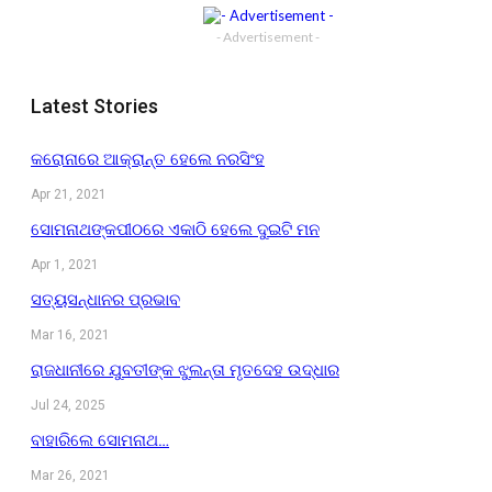
- Advertisement -
Latest Stories
କରୋନାରେ ଆକ୍ରାନ୍ତ ହେଲେ ନରସିଂହ
Apr 21, 2021
ସୋମନାଥଙ୍କପୀଠରେ ଏକାଠି ହେଲେ ଦୁଇଟି ମନ
Apr 1, 2021
ସତ୍ୟସନ୍ଧାନର ପ୍ରଭାବ
Mar 16, 2021
ରାଜଧାନୀରେ ଯୁବତୀଙ୍କ ଝୁଲନ୍ତା ମୃତଦେହ ଉଦ୍ଧାର
Jul 24, 2025
ବାହାରିଲେ ସୋମନାଥ…
Mar 26, 2021