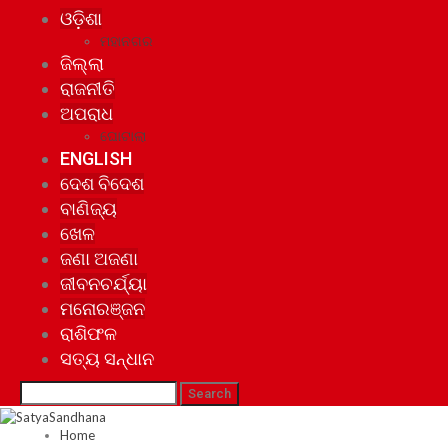
ଓଡ଼ିଶା
ମହାନଗର
ଜିଲ୍ଲା
ରାଜନୀତି
ଅପରାଧ
ଘୋଟାଲା
ENGLISH
ଦେଶ ବିଦେଶ
ବାଣିଜ୍ୟ
ଖେଳ
ଜଣା ଅଜଣା
ଜୀବନଚର୍ଯ୍ୟା
ମନୋରଞ୍ଜନ
ରାଶିଫଳ
ସତ୍ୟ ସନ୍ଧାନ
Home