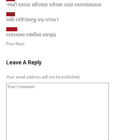
ଏକାଠି ହେଲେ ସହିଦଙ୍କ ବଳିଦାନ ଗାଥା ମନେପକାଇଲେ
ଓଡ଼ିଶା
ବାଲି ମାଫିଆଙ୍କୁ ବଡ଼ ଝଟକା !
ଅପରାଧ
ମୋବାଇଲ ଖୋଲିଲା ରହସ୍ୟ
Prev
Next
Leave A Reply
Your email address will not be published.