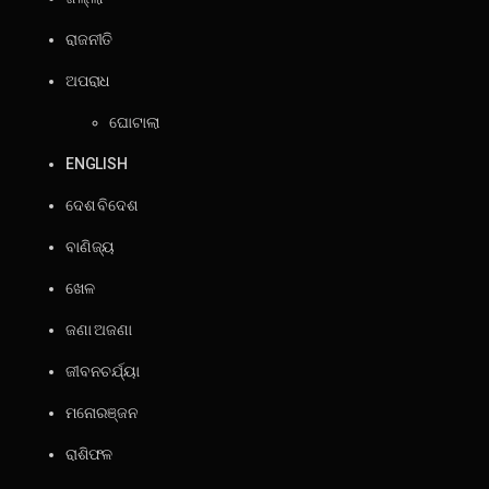
ରାଜନୀତି
ଅପରାଧ
ଘୋଟାଲା
ENGLISH
ଦେଶ ବିଦେଶ
ବାଣିଜ୍ୟ
ଖେଳ
ଜଣା ଅଜଣା
ଜୀବନଚର୍ଯ୍ୟା
ମନୋରଞ୍ଜନ
ରାଶିଫଳ