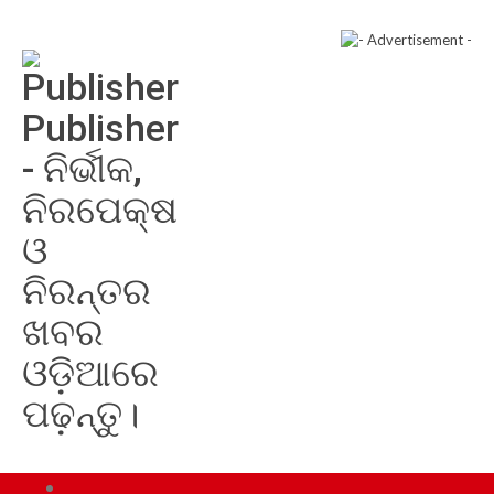
Publisher
- ନିର୍ଭୀକ,
ନିରପେକ୍ଷ
ଓ
ନିରନ୍ତର
ଖବର
ଓଡ଼ିଆରେ
ପଢ଼ନ୍ତୁ।