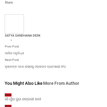
Share
SATYA SANDHANA DESK
Prev Post
ଆଜିର ଅନୁଚିନ୍ତା
Next Post
କୃଷକଙ୍କ ପରେ ରାସ୍ତାକୁ ଓହ୍ଲାଇବ ବ୍ୟବସାୟୀ ସଂଘ
You Might Also Like
More From Author
ଓଡ଼ିଶା
ଗାଁ ମୁଁହା ଦୁଇ ଜଙ୍ଗଲୀ ହାତୀ
ଓଡ଼ିଶା