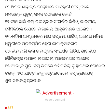
୧୧-ଅମିତ ଶାହାଙ୍କ ବିରୋଧରେ ମାନହାନୀ କେସ୍ କଲେ
ମମତାଙ୍କ ପୁତୁରା, ସମନ ପଠାଇଲେ କୋର୍ଟ।
୧୨-ଚୀନ ଜାରି କଲା ଗଲଓ୍ଵାନ ସଂଘର୍ଷର ଭିଡିଓ, ଭାରତୀୟ
ସୈନିକଙ୍କ ଉପରେ ଲଗାଇଲା ଆକ୍ରମଣର ଆରୋପ ।
୧୩-ମହିମା ଆଶ୍ରମରେ ମାଘ ସପ୍ତମୀ ପାଳିତ, ଅଲେଖ ମହିମା
ଧ୍ୱନୀରେ ପ୍ରକମ୍ପିତ ହେଲା କାମାକ୍ଷାନଗର ।
୧୪-ଚୀନ ଜାରି କଲା ଗଲଓ୍ଵାନ ସଂଘର୍ଷର ଭିଡିଓ, ଭାରତୀୟ
ସୈନିକଙ୍କ ଉପରେ ଲଗାଇଲା ଆକ୍ରମଣର ଆରୋପ
୧୫-ଆନନ୍ଦ ପୁର -ବସ୍ ଉପରେ ଖସିପଡ଼ିଲା ଲୁହାପଥର ବୋଝେଇ
ଟ୍ରକ୍ : ୫୦ ଯାତ୍ରୀଙ୍କୁ ବଞ୍ଚାଇଦେଲେ ବସ୍ ଡ୍ରାଇଭର୍‌
ଶୁଭ ସକାଳ,ସୁପ୍ରଭାତ
- Advertisement -
667
0