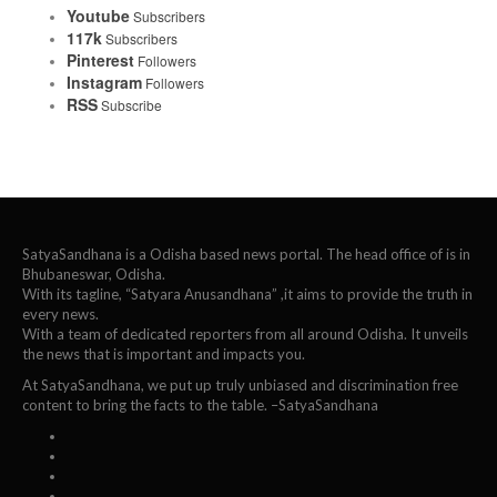
Youtube
Subscribers
117k
Subscribers
Pinterest
Followers
Instagram
Followers
RSS
Subscribe
SatyaSandhana is a Odisha based news portal. The head office of is in
Bhubaneswar, Odisha.
With its tagline, “Satyara Anusandhana” ,it aims to provide the truth in
every news.
With a team of dedicated reporters from all around Odisha. It unveils
the news that is important and impacts you.
At SatyaSandhana, we put up truly unbiased and discrimination free
content to bring the facts to the table. –SatyaSandhana