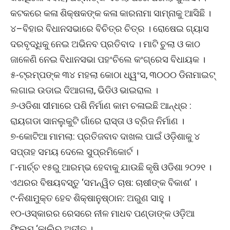
କଟକରେ କଳା ଶିକ୍ଷକଙ୍କ କଳା କାରନାମା ସାମ୍ନାକୁ ଆସିଛି ।
୪–ବିହାର ବିଧାନସଭାରେ ବିଚିତ୍ର ଚିତ୍ର । ରୋଷେଇ ଗ୍ୟାସ
ଦରବୃଦ୍ଧିକୁ ନେଇ ଅଭିନବ ପ୍ରତିବାଦ । ମାଟି ଚୁଲା ଓ କାଠ
ଜାଳେଣି ନେଇ ବିଧାନସଭା ପହଂଚିଲେ କଂଗ୍ରେସ ବିଧାୟକ ।
୫-ଟ୍ରମ୍ପଙ୍କ ୩୪ ମହଲା କୋଠା ଧ୍ୱଂସ, ୩୦୦୦ ଡିନାମାଇଟ୍
ଲଗାଇ ଉଡାଇ ଦିଆଗଲା, ଭିଡିଓ ଭାଇରାଲ ।
୬-ଓଡିଶା ସୀମାରେ ପଶି ନିର୍ମାଣ କାମ ଚଳାଇଛି ଆନ୍ଧ୍ର :
ରାୟଗଡା ସାନଲୁକୁଟି ଗାଁରେ ରାସ୍ତା ଓ ବ୍ରିଜ ନିର୍ମାଣ ।
୭-କୋଟିଆ ମାମଲା: ପ୍ରତିଜବାବ ଦାଖଲ ପାଇଁ ଓଡ଼ିଶାକୁ ୪
ସପ୍ତାହ ସମୟ ଦେଲେ ସୁପ୍ରମିକୋର୍ଟ ।
୮-ମାର୍ଚ୍ଚ ୧୫ରୁ ଆରମ୍ଭ ହେବାକୁ ଯାଉଛି କୃଷି ଓଡିଶା ୨୦୨୧ ।
ଏଥରର ବିଷୟବସ୍ତୁ ‘ସମନ୍ୱିତ ଚାଷ: ଚାଷୀଙ୍କ ବିକାଶ’ ।
୯-ନିଶାମୁକ୍ତ ହେବ ଶିକ୍ଷାନୁଷ୍ଠାନ: ଅରୁଣ ସାହୁ ।
୧୦-ଓସ୍କାରର ରେସରେ ନୀଳ ମାଧବ ପଣ୍ଡାଙ୍କ ଓଡ଼ିଆ
ଫିଲ୍ମ ‘କାଲିର ଅତୀତ ।