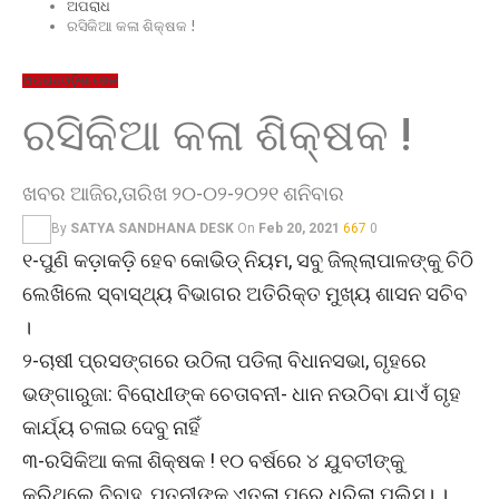
ଅପରାଧ
ରସିକିଆ କଳା ଶିକ୍ଷକ !
ଅପରାଧ
ଓଡ଼ିଶା
ଖେଳ
ରସିକିଆ କଳା ଶିକ୍ଷକ !
ଖବର ଆଜିର,ତାରିଖ ୨୦-୦୨-୨୦୨୧ ଶନିବାର
By
SATYA SANDHANA DESK
On
Feb 20, 2021
667
0
୧-ପୁଣି କଡ଼ାକଡ଼ି ହେବ କୋଭିଡ୍ ନିୟମ, ସବୁ ଜିଲ୍ଲାପାଳଙ୍କୁ ଚିଠି
ଲେଖିଲେ ସ୍ବାସ୍ଥ୍ୟ ବିଭାଗର ଅତିରିକ୍ତ ମୁଖ୍ୟ ଶାସନ ସଚିବ
।
୨-ଚାଷୀ ପ୍ରସଙ୍ଗରେ ଉଠିଲା ପଡିଲା ବିଧାନସଭା, ଗୃହରେ
ଭଙ୍ଗାରୁଜା: ବିରୋଧୀଙ୍କ ଚେତାବନୀ- ଧାନ ନଉଠିବା ଯାଏଁ ଗୃହ
କାର୍ଯ୍ୟ ଚଳାଇ ଦେବୁ ନାହିଁ
୩-ରସିକିଆ କଳା ଶିକ୍ଷକ ! ୧୦ ବର୍ଷରେ ୪ ଯୁବତୀଙ୍କୁ
କରିଥି‌ଲେ ବିବାହ, ପତ୍ନୀଙ୍କ ଏତଲା ପରେ ଧରିଲା ପୁଲିସ। ।