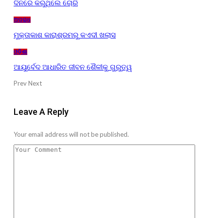
ଦିନରେ କରୁଥିଲେ ଚୋରି
ଅପରାଧ
ମୁକ୍ତାକାଶ କାରାଶ୍ରମରୁ କଏଦୀ ଖଲାସ
ଓଡ଼ିଶା
ଆୟୁର୍ବେଦ ଆଧାରିତ ଜୀବନ ଶୈଳୀକୁ ଗୁରୁତ୍ୱ
Prev
Next
Leave A Reply
Your email address will not be published.