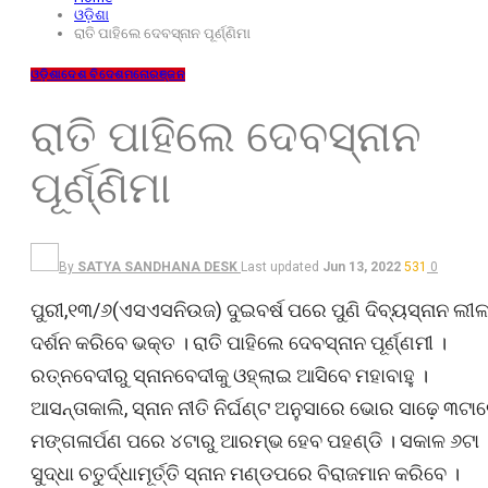
ଓଡ଼ିଶା
ରାତି ପାହିଲେ ଦେବସ୍ନାନ ପୂର୍ଣ୍ଣିମା
ଓଡ଼ିଶା
ଦେଶ ବିଦେଶ
ମନୋରଞ୍ଜନ
ରାତି ପାହିଲେ ଦେବସ୍ନାନ
ପୂର୍ଣ୍ଣିମା
By
SATYA SANDHANA DESK
Last updated
Jun 13, 2022
531
0
ପୁରୀ,୧୩/୬(ଏସଏସନିଉଜ) ଦୁଇବର୍ଷ ପରେ ପୁଣି ଦିବ୍ୟସ୍ନାନ ଲୀଳ
ଦର୍ଶନ କରିବେ ଭକ୍ତ । ରାତି ପାହିଲେ ଦେବସ୍ନାନ ପୂର୍ଣ୍ଣମୀ ।
ରତ୍ନବେଦୀରୁ ସ୍ନାନବେଦୀକୁ ଓହ୍ଲାଇ ଆସିବେ ମହାବାହୁ ।
ଆସନ୍ତାକାଲି, ସ୍ନାନ ନୀତି ନିର୍ଘଣ୍ଟ ଅନୁସାରେ ଭୋର ସାଢ଼େ ୩ଟା
ମଙ୍ଗଳାର୍ପଣ ପରେ ୪ଟାରୁ ଆରମ୍ଭ ହେବ ପହଣ୍ଡି । ସକାଳ ୬ଟା
ସୁଦ୍ଧା ଚତୁର୍ଦ୍ଧାମୂର୍ତ୍ତି ସ୍ନାନ ମଣ୍ଡପରେ ବିରାଜମାନ କରିବେ ।