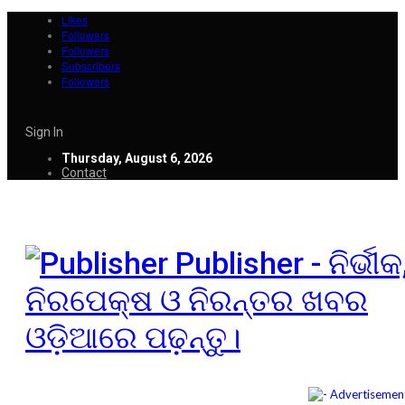
Likes
Followers
Followers
Subscribers
Followers
Sign In
Thursday, August 6, 2026
Contact
Publisher - ନିର୍ଭୀକ
ନିରପେକ୍ଷ ଓ ନିରନ୍ତର ଖବର
ଓଡ଼ିଆରେ ପଢ଼ନ୍ତୁ।