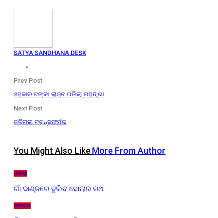
SATYA SANDHANA DESK
Prev Post
୫ହଜାର ଟଙ୍କା ଲାଞ୍ଚ ପଡିଲା ମହଙ୍ଗା
Next Post
ଜଳିଗଲା ଟ୍ରାନ୍ସଫର୍ମର
You Might Also Like
More From Author
ଓଡ଼ିଶା
ଗାଁ ଦାଣ୍ଡରେ ବୁଲିବ ସୋଲାର ରଥ
ଅପରାଧ