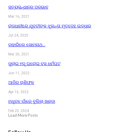
ସତ୍ୟସନ୍ଧାନର ପ୍ରଭାବ
Mar 16, 2021
ରାଜଧାନୀରେ ଯୁବତୀଙ୍କ ଝୁଲନ୍ତା ମୃତଦେହ ଉଦ୍ଧାର
Jul 24, 2025
ବାହାରିଲେ ସୋମନାଥ…
Mar 26, 2021
ଜୁଲାଇ ୧ରୁ ଘରୋଇ ବସ ଧର୍ମଘଟ
Jun 11, 2022
ଆଜିର ରାଶିଫଳ
Apr 16, 2022
ମଧୁବନ ଗାଁରେ ବୁଲିଲା ଖଣ୍ଡା
Feb 25, 2024
Load More Posts