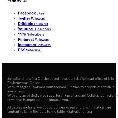
Follow Us
Facebook
Likes
Twitter
Followers
Dribbble
Followers
Youtube
Subscribers
117k
Subscribers
Pinterest
Followers
Instagram
Followers
RSS
Subscribe
SatyaSandhana is a Odisha based news portal. The head office of is in
Bhubaneswar, Odisha.
With its tagline, “Satyara Anusandhana” ,it aims to provide the truth in
every news.
With a team of dedicated reporters from all around Odisha. It unveils th
news that is important and impacts you.
At SatyaSandhana, we put up truly unbiased and discrimination free
content to bring the facts to the table. –SatyaSandhana