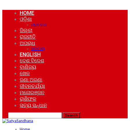
HOME
ଓଡ଼ିଶା
ମହାନଗର
ଜିଲ୍ଲା
ରାଜନୀତି
ଅପରାଧ
ଘୋଟାଲା
ENGLISH
ଦେଶ ବିଦେଶ
ବାଣିଜ୍ୟ
ଖେଳ
ଜଣା ଅଜଣା
ଜୀବନଚର୍ଯ୍ୟା
ମନୋରଞ୍ଜନ
ରାଶିଫଳ
ସତ୍ୟ ସନ୍ଧାନ
Home