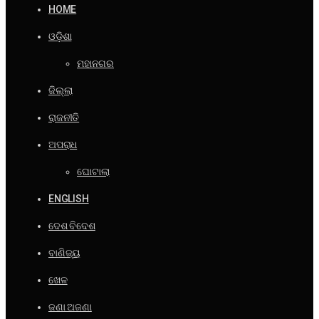
HOME
ଓଡ଼ିଶା
ମହାନଗର
ଜିଲ୍ଲା
ରାଜନୀତି
ଅପରାଧ
ଘୋଟାଲା
ENGLISH
ଦେଶ ବିଦେଶ
ବାଣିଜ୍ୟ
ଖେଳ
ଜଣା ଅଜଣା