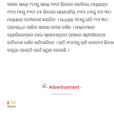
ସକାଳ ସାଢ଼େ ୯ଟାରୁ ସାଢ଼େ ୧୧ଟା ଭିତରେ ଜଳବିଜେ, ମଧ୍ୟାହ୍ନ
୧୨ଟା ୧୫ରୁ ୧୨ଟା ୪୫ ଭିତରେ ଛେରାପହଁରା, ୧୨ଟା ୪୫ରୁ ୨ଟା ୩୦
ମଧ୍ୟରେ ହାତୀବେଶ କରାଯିବ । ସନ୍ଧ୍ୟା ୬ଟାରୁ ରାତି ୯ଟା ୩୦
ପର‌୍ୟ୍ୟନ୍ତ ଚାଲିବ ସାହାଣ ମେଲା ଦର୍ଶନ । ଭକ୍ତମାନେ
ବ୍ୟାରିକେଡ୍‌ରେ ଯାଇ ସ୍ନାନମଣ୍ଡପ ପାଖରେ ଶ୍ରୀଜୀଉଙ୍କ
ହାତିବେଶ ଦର୍ଶନ କରିପାରିବେ । ରାତି ୧୦ଟାରୁ ରାତି ଗୋଟାଏ ଭିତ
ବାହୁଡ଼ା ପହଣ୍ଡି ପାଇଁ ସ୍ଥିର ହୋଇଛି ।
- Advertisement -
531
0
Share