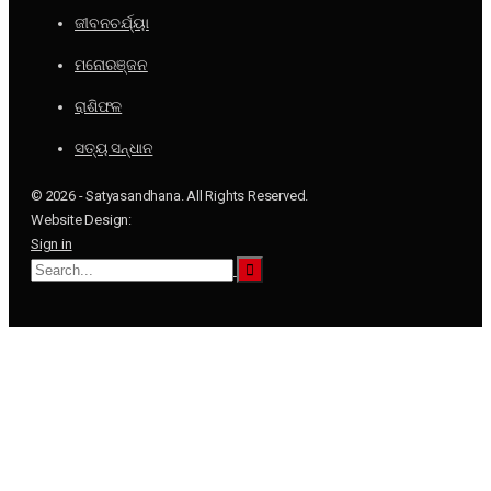
ଜୀବନଚର୍ଯ୍ୟା
ମନୋରଞ୍ଜନ
ରାଶିଫଳ
ସତ୍ୟ ସନ୍ଧାନ
© 2026 - Satyasandhana. All Rights Reserved.
Website Design:
Sign in