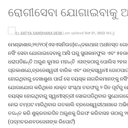
ରୋଗୀସେବା ଯୋଗାଇବାକୁ 
By
SATYA SANDHANA DESK
Last updated
Oct 21, 2022
466
0
ମେଣ୍ଢାଶାଳ,୨୧/୧୦(ଏସଏସନିଉଜ)ଚନ୍ଦକାଥାନା ଅଧୀନସ୍ତ ଗୋଠ
ନର୍ସିଂ ସେବା ଯୋଗାଇଦେବାକୁ ଆସି ଘରୁ ସୁନାକାନଫୁଲ ଏବଂ ୫ହ
ଧରାପଡିଛନ୍ତି ଅରୁଣ କୁମାର ମହାନ୍ତି ।ତାଙ୍କଠାରୁ ପୋଲିସ ୨ହ
ପ୍ରକାଶଯେ,ବ୍ରଜେଶ୍ୱରୀ ବାରିକ ଏବଂ ତାଙ୍କସ୍ୱାମୀ ଗୋଠପାଟ
ହୋଇଥିବାରୁ ଦେଖାଶୁଣା ପାଇଁ ସେ ବୟସ୍କ ନାଗରିକମାନଙ୍କୁ ନର୍
ଯୋଗାଯୋଗ କରିଥିଲେ।ଉକ୍ତ ସଂସ୍ଥା ତରଫରୁ ୨ ଦିନ ପୂର୍ବରୁ 
ବୟସ୍କ ହୋଇଥିବାରୁ ସ୍ୱାମୀସ୍ତ୍ରୀ ସୋଇପଡିଥିବାର ସୁଯୋଗର
ନେଇ ଚମ୍ପଟ ମାରିଥିବାର ଗତକାଲି ବ୍ରଜେଶ୍ୱରୀଥାନାରେ ଅ
ତଦନ୍ତ କରି ଶୁକ୍ରବାରଦିନ ଅରୁଣକୁ ଗିରଫ କରିବାସହ ତାଠାରୁ
(ପଦ୍ମଚରଣବଡଜେନାଙ୍କ ରିପୋର୍ଟ)