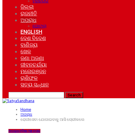
ମହାନଗର
ଜିଲ୍ଲା
ରାଜନୀତି
ଅପରାଧ
ଘୋଟାଲା
ENGLISH
ଦେଶ ବିଦେଶ
ବାଣିଜ୍ୟ
ଖେଳ
ଜଣା ଅଜଣା
ଜୀବନଚର୍ଯ୍ୟା
ମନୋରଞ୍ଜନ
ରାଶିଫଳ
ସତ୍ୟ ସନ୍ଧାନ
Home
ଅପରାଧ
ରୋଗୀସେବା ଯୋଗାଇବାକୁ ଆସି ଚୋରୀକଲେ
ଅପରାଧ
ଓଡ଼ିଶା
ମହାନଗର