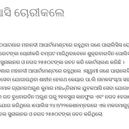
ଆସି ଚୋରୀକଲେ
ପାଟଣାର ମହାନଦୀ ଆପାର୍ଟମେଣ୍ଟରେ ରହୁଥିବା ଜଣେ ପାରାଲିସିସ ରୋ
ଜାରେଟଙ୍କା ଚୋରୀକରି ଚମ୍ପଟ ମାରିଥିବାବେଳେ ଶୁକ୍ରବାରଦିନ ପୋଲ
ଲ ସୁନାକାନର ଓ ନଗଦ ୨୫୫୦ଟଙ୍କା ଜବତ କରି କୋର୍ଟଚାଲଣ କରିଛି ।
ଣାର ମହାନଦୀ ଆପାର୍ଟମେଣ୍ଟରେ ରହୁଥିଲେ ।ସ୍ୱାମୀ ଜଣେ ପାରାଲେ
ସିଂସେବା ଯୋଗାଉଥିବା ଶାହୀନ ହେଲଥ କେୟାର ପା.ଲି ନାମକସଂସ୍ଥା ସ
ନେମାଳ ଗ୍ରାମରଅରୁଣ କୁମାର ମହାନ୍ତିନାମକ ଯୁବକଆସି ସେବା ଯୋଗ
େ ଗତ ବୁଧବାରଦିନ ଅରୁଣ ଘରୁ ୨ହଳସୁନା କାନଫୁଲ ଏବଂ ନଗଦ ୫ହଜ
ଭିଯୋଗ କରିଥିଲେ।ପୋଲିସ ୨୪୬/୨୨କେଶନମ୍ବରରେ ଏକ ମକଦମାରୁଜ
 ୨ହଲ ସୁନାକାନର ଓ ନଗଦ ୨୫୫୦ଟଙ୍କା ଜବତ କରିଥିଲୋ