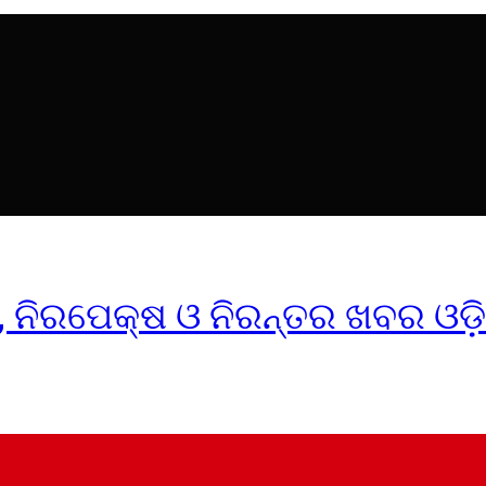
ୀକ, ନିରପେକ୍ଷ ଓ ନିରନ୍ତର ଖବର ଓଡ଼