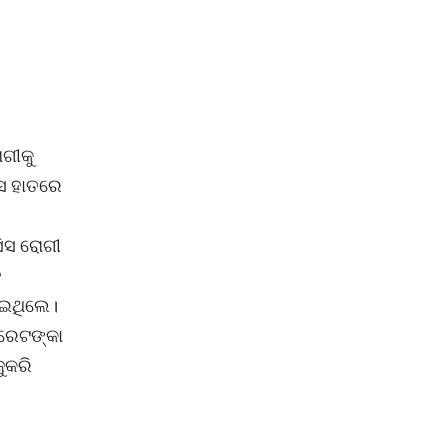
ଗୀକୁ
ିସ ହାତରେ
ସିସ ରୋଗୀ
ହ
ାଇଥିଲେ।
ାରେଟଙ୍କା
ୁକରି