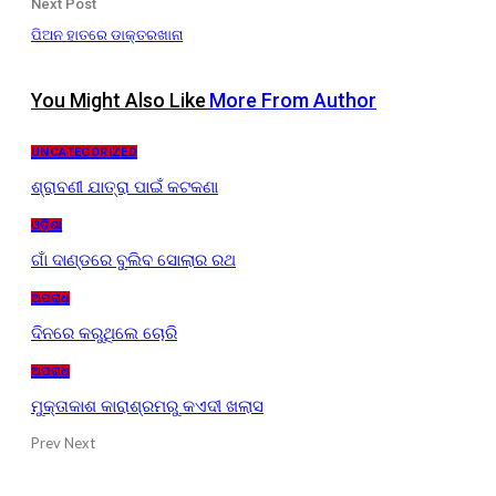
Next Post
ପିଅନ ହାତରେ ଡାକ୍ତରଖାନା
You Might Also Like
More From Author
UNCATEGORIZED
ଶ୍ରାବଣୀ ଯାତ୍ରା ପାଇଁ କଟକଣା
ଓଡ଼ିଶା
ଗାଁ ଦାଣ୍ଡରେ ବୁଲିବ ସୋଲାର ରଥ
ଅପରାଧ
ଦିନରେ କରୁଥିଲେ ଚୋରି
ଅପରାଧ
ମୁକ୍ତାକାଶ କାରାଶ୍ରମରୁ କଏଦୀ ଖଲାସ
Prev
Next