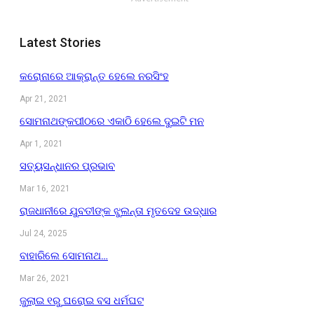
Latest Stories
କରୋନାରେ ଆକ୍ରାନ୍ତ ହେଲେ ନରସିଂହ
Apr 21, 2021
ସୋମନାଥଙ୍କପୀଠରେ ଏକାଠି ହେଲେ ଦୁଇଟି ମନ
Apr 1, 2021
ସତ୍ୟସନ୍ଧାନର ପ୍ରଭାବ
Mar 16, 2021
ରାଜଧାନୀରେ ଯୁବତୀଙ୍କ ଝୁଲନ୍ତା ମୃତଦେହ ଉଦ୍ଧାର
Jul 24, 2025
ବାହାରିଲେ ସୋମନାଥ…
Mar 26, 2021
ଜୁଲାଇ ୧ରୁ ଘରୋଇ ବସ ଧର୍ମଘଟ