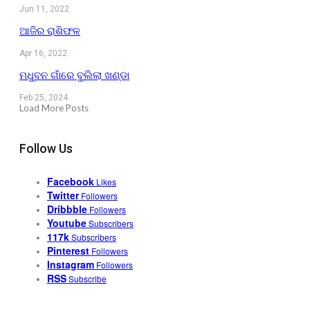
Jun 11, 2022
ଆଜିର ରାଶିଫଳ
Apr 16, 2022
ମଧୁବନ ଗାଁରେ ବୁଲିଲା ଖଣ୍ଡା
Feb 25, 2024
Load More Posts
Follow Us
Facebook
Likes
Twitter
Followers
Dribbble
Followers
Youtube
Subscribers
117k
Subscribers
Pinterest
Followers
Instagram
Followers
RSS
Subscribe