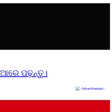
ିଆରେ ପଢ଼ନ୍ତୁ।