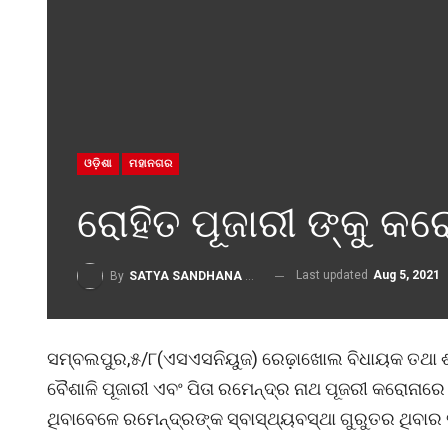
ଓଡ଼ିଶା
ମହାନଗର
ରୋହିତ ପୂଜାରୀ ଙ୍କୁ କରେ
Last updated
Aug 5, 2021
By
SATYA SANDHANA DESK
ସମ୍ବଲପୁର,୫/୮(ଏସଏସନିୟୁଜ) ରେଢ଼ାଖୋଲ ବିଧାୟକ ତଥା ଶ
ବୈଶାଳି ପୂଜାରୀ ଏବଂ ପିତା ରମେନ୍ଦ୍ର ନାଥ ପୂଜରୀ କରୋନାର
ଥିବାବେଳେ ରମେନ୍ଦ୍ରଙ୍କ ସ୍ବାସ୍ଥ୍ୟବସ୍ଥା ଗୁରୁତର ଥିବାର 