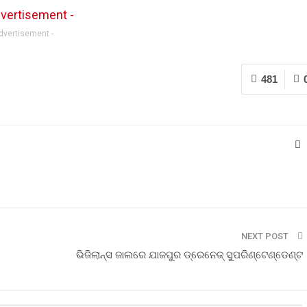
Advertisement -
481
NEXT POST
ଭିଜିଲାନ୍ସ‌ ଜାଲରେ ଯାଜପୁର ଡ୍ରେନେଜ୍ ସୁପରିଣ୍ଟେଣ୍ଡେଣ୍ଟ