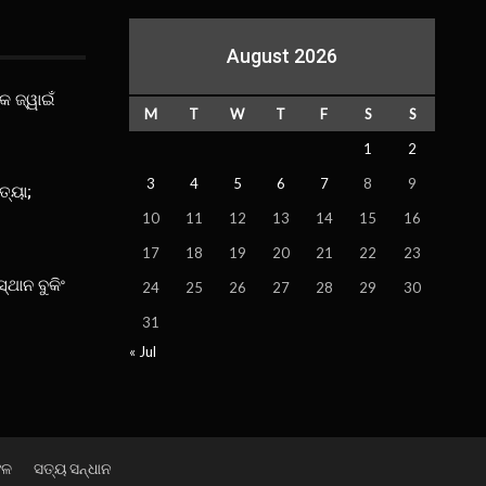
August 2026
କ ଜ୍ୱାଇଁ
M
T
W
T
F
S
S
1
2
3
4
5
6
7
8
9
ତ୍ୟା;
10
11
12
13
14
15
16
17
18
19
20
21
22
23
ସ୍ଥାନ ବୁକିଂ
24
25
26
27
28
29
30
31
« Jul
ଫଳ
ସତ୍ୟ ସନ୍ଧାନ