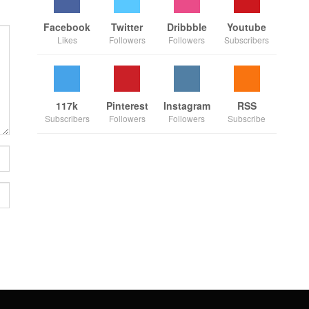
Facebook
Twitter
Dribbble
Youtube
Likes
Followers
Followers
Subscribers
117k
Pinterest
Instagram
RSS
Subscribers
Followers
Followers
Subscribe