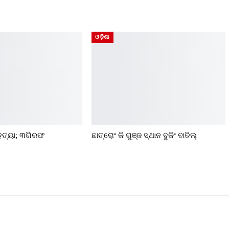
ଓଡ଼ିଶା
ୁ ହତ୍ୟା; ୩ଗିରଫ
ଛାତ୍ରୋଂ କି ଗୁଞ୍ଜ ସ୍ଥାନ ବୁକିଂ ବାତିଲ୍