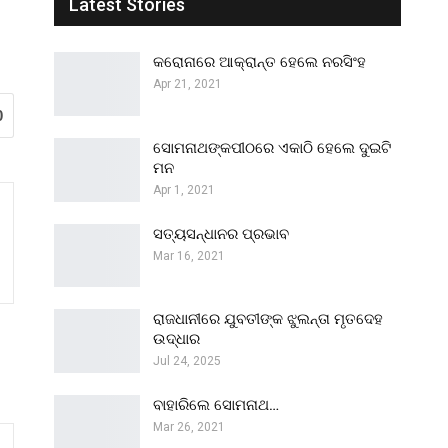
Latest Stories
କରୋନାରେ ଆକ୍ରାନ୍ତ ହେଲେ ନରସିଂହ
Apr 21, 2021
0
ସୋମନାଥଙ୍କପୀଠରେ ଏକାଠି ହେଲେ ଦୁଇଟି
ମନ
Apr 1, 2021
ସତ୍ୟସନ୍ଧାନର ପ୍ରଭାବ
Mar 16, 2021
ରାଜଧାନୀରେ ଯୁବତୀଙ୍କ ଝୁଲନ୍ତା ମୃତଦେହ
ଉଦ୍ଧାର
Jul 24, 2025
ବାହାରିଲେ ସୋମନାଥ…
Mar 26, 2021