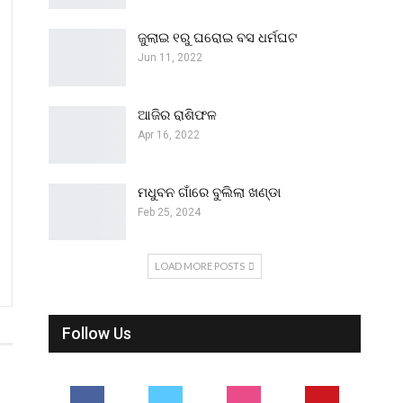
ଜୁଲାଇ ୧ରୁ ଘରୋଇ ବସ ଧର୍ମଘଟ
Jun 11, 2022
ଆଜିର ରାଶିଫଳ
Apr 16, 2022
ମଧୁବନ ଗାଁରେ ବୁଲିଲା ଖଣ୍ଡା
Feb 25, 2024
LOAD MORE POSTS
Follow Us