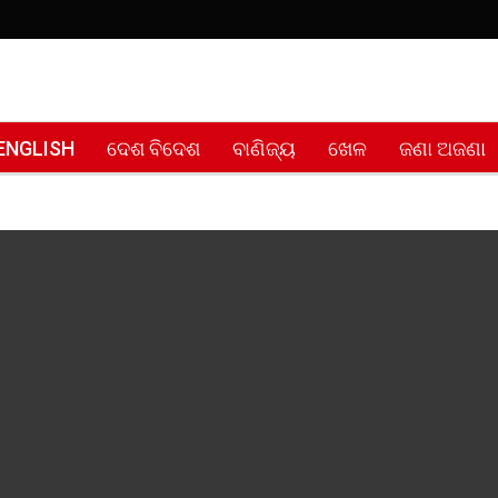
ENGLISH
ଦେଶ ବିଦେଶ
ବାଣିଜ୍ୟ
ଖେଳ
ଜଣା ଅଜଣା