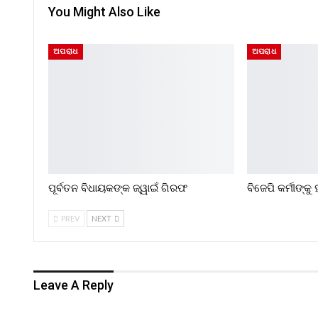
You Might Also Like
ଅପରାଧ
ଅପରାଧ
ପୂର୍ବତନ ବିଧାୟକଙ୍କ ଜ୍ୱାଇଁ ଗିରଫ
ବିଜେପି କର୍ମୀଙ୍କ
PREV
NEXT
Leave A Reply