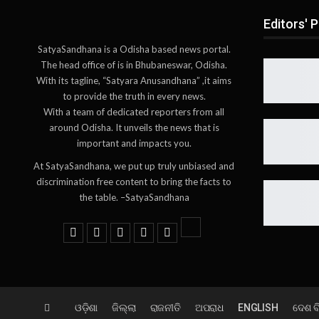
Editors' P
SatyaSandhana is a Odisha based news portal.
The head office of is in Bhubaneswar, Odisha.
With its tagline, “Satyara Anusandhana” ,it aims
to provide the truth in every news.
With a team of dedicated reporters from all
around Odisha. It unveils the news that is
important and impacts you.
At SatyaSandhana, we put up truly unbiased and
discrimination free content to bring the facts to
the table. –SatyaSandhana
ଓଡ଼ିଶା
ଜିଲ୍ଲା
ରାଜନୀତି
ଅପରାଧ
ENGLISH
ଦେଶ ବ