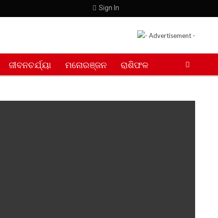
Sign In
ଜୀବନଚର୍ଯ୍ୟା
ମନୋରଞ୍ଜନ
ରାଶିଫଳ