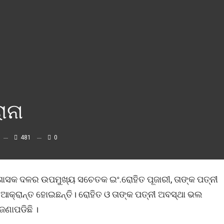
ାନା
481
0
ାସକ ଦଳର ଉପମୁଖ୍ୟ ସଚେତକ ଇଂ.ରୋହିତ ପୂଜାରୀ, ତାଙ୍କ ପତ୍ନୀ
େ ଆକ୍ରାନ୍ତ ହୋଇଛନ୍ତି। ରୋହିତ ଓ ତାଙ୍କ ପତ୍ନୀ ଅବସ୍ଥା ଭଲ
ଜଣାପଡିଛି ।