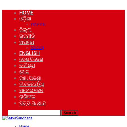
HOME
ଓଡ଼ିଶା
ମହାନଗର
ଜିଲ୍ଲା
ରାଜନୀତି
ଅପରାଧ
ଘୋଟାଲା
ENGLISH
ଦେଶ ବିଦେଶ
ବାଣିଜ୍ୟ
ଖେଳ
ଜଣା ଅଜଣା
ଜୀବନଚର୍ଯ୍ୟା
ମନୋରଞ୍ଜନ
ରାଶିଫଳ
ସତ୍ୟ ସନ୍ଧାନ
Home