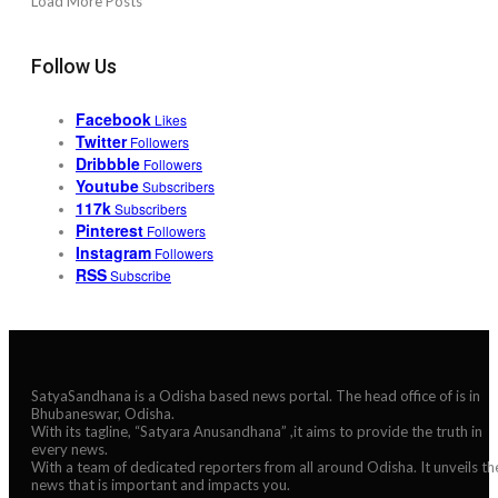
Load More Posts
Follow Us
Facebook
Likes
Twitter
Followers
Dribbble
Followers
Youtube
Subscribers
117k
Subscribers
Pinterest
Followers
Instagram
Followers
RSS
Subscribe
SatyaSandhana is a Odisha based news portal. The head office of is in
Bhubaneswar, Odisha.
With its tagline, “Satyara Anusandhana” ,it aims to provide the truth in
every news.
With a team of dedicated reporters from all around Odisha. It unveils th
news that is important and impacts you.