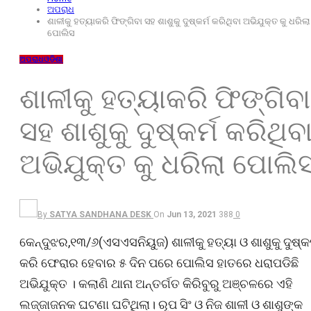
ଅପରାଧ
ଶାଳୀକୁ ହତ୍ୟାକରି ଫିଙ୍ଗିବା ସହ ଶାଶୁକୁ ଦୁଷ୍କର୍ମ କରିଥିବା ଅଭିଯୁକ୍ତ କୁ ଧରିଲା
ପୋଲିସ
ଅପରାଧ
ଓଡ଼ିଶା
ଶାଳୀକୁ ହତ୍ୟାକରି ଫିଙ୍ଗିବା
ସହ ଶାଶୁକୁ ଦୁଷ୍କର୍ମ କରିଥିବ
ଅଭିଯୁକ୍ତ କୁ ଧରିଲା ପୋଲି
By
SATYA SANDHANA DESK
On
Jun 13, 2021
388
0
କେନ୍ଦୁଝର,୧୩/୬(ଏସଏସନିୟୁଜ) ଶାଳୀକୁ ହତ୍ୟା ଓ ଶାଶୁକୁ ଦୁଷ୍କର
କରି ଫେରାର ହେବାର ୫ ଦିନ ପରେ ପୋଲିସ ହାତରେ ଧରାପଡିଛି
ଅଭିଯୁକ୍ତ । କଲାଣି ଥାନା ଅନ୍ତର୍ଗତ କିରିବୁରୁ ଅଞ୍ଚଳରେ ଏହି
ଲଜ୍ଜାଜନକ ଘଟଣା ଘଟିଥିଲା। ରୂପ ସିଂ ଓ ନିଜ ଶାଳୀ ଓ ଶାଶୁଙ୍କ