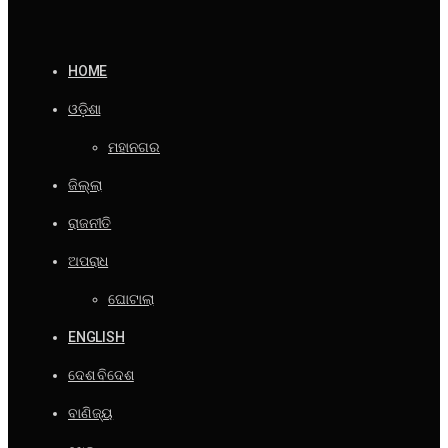
HOME
ଓଡ଼ିଶା
ମହାନଗର
ଜିଲ୍ଲା
ରାଜନୀତି
ଅପରାଧ
ଘୋଟାଲା
ENGLISH
ଦେଶ ବିଦେଶ
ବାଣିଜ୍ୟ