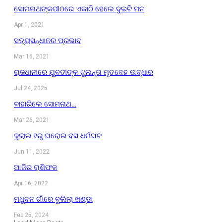
ସୋମନାଥଙ୍କପୀଠରେ ଏକାଠି ହେଲେ ଦୁଇଟି ମନ
Apr 1, 2021
ସତ୍ୟସନ୍ଧାନର ପ୍ରଭାବ
Mar 16, 2021
ରାଜଧାନୀରେ ଯୁବତୀଙ୍କ ଝୁଲନ୍ତା ମୃତଦେହ ଉଦ୍ଧାର
Jul 24, 2025
ବାହାରିଲେ ସୋମନାଥ…
Mar 26, 2021
ଜୁଲାଇ ୧ରୁ ଘରୋଇ ବସ ଧର୍ମଘଟ
Jun 11, 2022
ଆଜିର ରାଶିଫଳ
Apr 16, 2022
ମଧୁବନ ଗାଁରେ ବୁଲିଲା ଖଣ୍ଡା
Feb 25, 2024