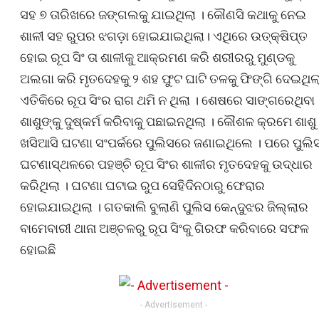
ସହ ୭ ତାରିଖରେ ଜଙ୍ଗଲକୁ ଯାଇଥିଲା । କୌଣସି କଥାକୁ ନେଇ
ଶାଳୀ ସହ ରୁପର ଝଗଡ଼ା ହୋଇଯାଇଥିଲା। ଏଥିରେ ଉତ୍‌କ୍ଷିପ୍ତ
ହୋଇ ରୂପ ସିଂ ତା ଶାଳୀକୁ ଆକ୍ରମଣ କରି ଶରୀରରୁ ମୁଣ୍ଡକୁ
ଅଲଗା କରି ମୃତଦେହକୁ ୨ ଶହ ଫୁଟ ଘାଟି ତଳକୁ ଫିଙ୍ଗି ଦେଇଥିଲ
ଏତିକିରେ ରୂପ ସିଂର ରାଗ ଥମି ନ ଥିଲା । ଶେଷରେ ସାଙ୍ଗରେଥିବା
ଶାଶୁଙ୍କୁ ଦୁଷ୍କର୍ମ କରିବାକୁ ପଛାଇନଥିଲା । କୌଶଳ କ୍ରମେ ଶାଶୁ
ଖସିଆସି ଘଟଣା ସଂପର୍କରେ ପୁଲିସରେ ଜଣାଇଥିଲେ । ପରେ ପୁଲି
ଘଟଣାସ୍ଥଳରେ ପହଞ୍ଚି ରୂପ ସିଂର ଶାଳୀର ମୃତଦେହକୁ ଉଦ୍ଧାର
କରିଥିଲା । ଘଟଣା ଘଟାଇ ରୁପ ସେହିଦିନଠାରୁ ଫେରାର
ହୋଇଯାଇଥିଲା । ଗତକାଲି ବୁଲାଣି ପୁଲିସ କେନ୍ଦୁଝର ଜିଲ୍ଲାର
ବାମେବାରୀ ଥାନା ଅଞ୍ଚଳରୁ ରୂପ ସିଂକୁ ଗିରଫ କରିବାରେ ସଫଳ
ହୋଇଛି
- Advertisement -