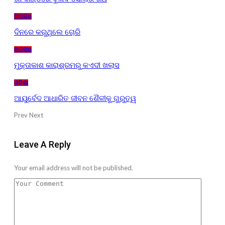
ଅପରାଧ
ଦିନରେ କରୁଥିଲେ ଚୋରି
ଅପରାଧ
ମୁକ୍ତାକାଶ କାରାଶ୍ରମରୁ କଏଦୀ ଖଲାସ
ଓଡ଼ିଶା
ଆୟୁର୍ବେଦ ଆଧାରିତ ଜୀବନ ଶୈଳୀକୁ ଗୁରୁତ୍ୱ
Prev
Next
Leave A Reply
Your email address will not be published.