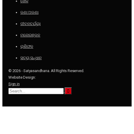
ଖେଳ
ଜଣା ଅଜଣା
ଜୀବନଚର୍ଯ୍ୟା
ମନୋରଞ୍ଜନ
ରାଶିଫଳ
ସତ୍ୟ ସନ୍ଧାନ
© 2026 - Satyasandhana. All Rights Reserved.
Website Design:
Sign in