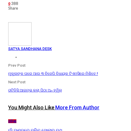
388
0
Share
SATYA SANDHANA DESK
Prev Post
ମୁକୁଲଙ୍କ ପରେ ଆଉ ୩ ବିଜେପି ବିଧାୟକ ଟିଏମସିରେ ମିଶିବେ !
Next Post
ଓଟିଡିସି ଆରମ୍ଭ କଲା ପିଠା ଅନ୍ ହ୍ୱିଲ୍‌
You Might Also Like
More From Author
ଓଡ଼ିଶା
ଗାଁ ଦାଣ୍ଡରେ ବୁଲିବ ସୋଲାର ରଥ