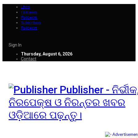
Likes
Followers
Followers
Subscribers
Followers
Sign In
Thursday, August 6, 2026
Contact
Publisher - ନିର୍ଭୀକ
ନିରପେକ୍ଷ ଓ ନିରନ୍ତର ଖବର
ଓଡ଼ିଆରେ ପଢ଼ନ୍ତୁ।