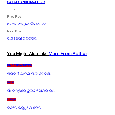
SATYA SANDHANA DESK
Prev Post
ଅଗଷ୍ଟ ୧୬ରୁ ଖୋଲିବ କଲେଜ
Next Post
‌ପାଣି ଘେରରେ ପରିବାର
You Might Also Like
More From Author
UNCATEGORIZED
ଶ୍ରାବଣୀ ଯାତ୍ରା ପାଇଁ କଟକଣା
ଓଡ଼ିଶା
ଗାଁ ଦାଣ୍ଡରେ ବୁଲିବ ସୋଲାର ରଥ
ଅପରାଧ
ଦିନରେ କରୁଥିଲେ ଚୋରି