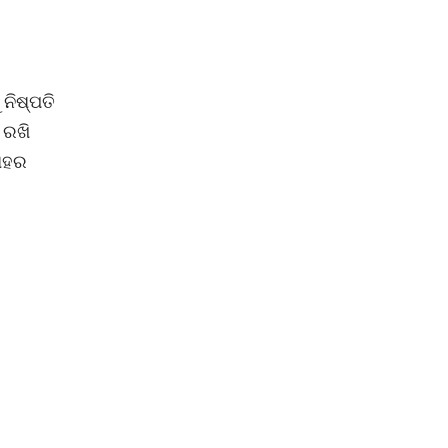
ନିଷ୍ପତି
 ରଖି
ତାହର