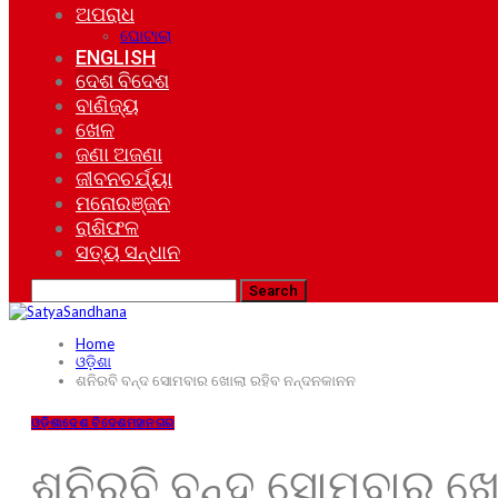
ଅପରାଧ
ଘୋଟାଲା
ENGLISH
ଦେଶ ବିଦେଶ
ବାଣିଜ୍ୟ
ଖେଳ
ଜଣା ଅଜଣା
ଜୀବନଚର୍ଯ୍ୟା
ମନୋରଞ୍ଜନ
ରାଶିଫଳ
ସତ୍ୟ ସନ୍ଧାନ
Home
ଓଡ଼ିଶା
ଶନିରବି ବନ୍ଦ ସୋମବାର ଖୋଲା ରହିବ ନନ୍ଦନକାନନ
ଓଡ଼ିଶା
ଦେଶ ବିଦେଶ
ମହାନଗର
ଶନିରବି ବନ୍ଦ ସୋମବାର ଖ