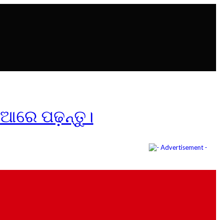
ିଆରେ ପଢ଼ନ୍ତୁ।