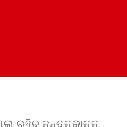
ୋଲା ରହିବ ନନ୍ଦନକାନନ