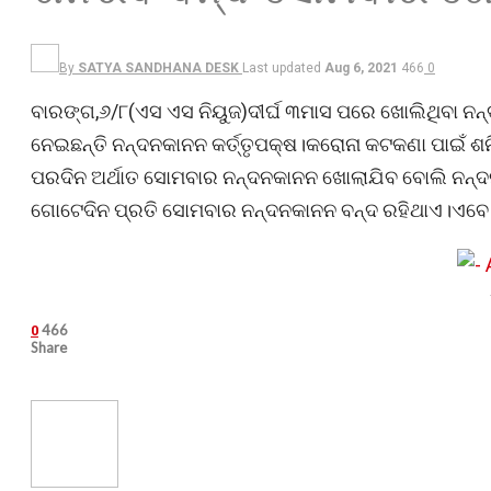
By
SATYA SANDHANA DESK
Last updated
Aug 6, 2021
466
0
ବାରଙ୍ଗ,୬/୮(ଏସ ଏସ ନିୟୁଜ)ଦୀର୍ଘ ୩ମାସ ପରେ ଖୋଲିଥିବା ନନ
ନେଇଛନ୍ତି ନନ୍ଦନକାନନ କର୍ତ୍ତୃପକ୍ଷ।କରୋନା କଟକଣା ପାଇଁ ଶନ
ପରଦିନ ଅର୍ଥାତ ସୋମବାର ନନ୍ଦନକାନନ ଖୋଲାଯିବ ବୋଲି ନନ୍ଦନ
ଗୋଟେଦିନ ପ୍ରତି ସୋମବାର ନନ୍ଦନକାନନ ବନ୍ଦ ରହିଥାଏ।ଏବେ କି
466
0
Share