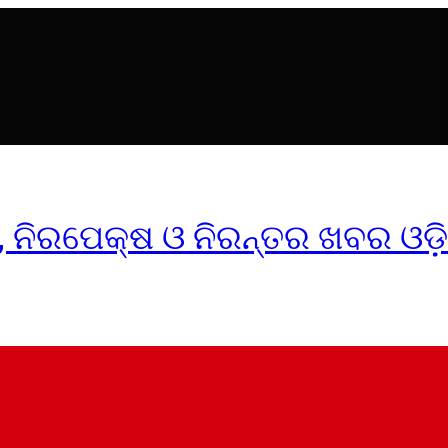
ୀକ, ନିରପେକ୍ଷ ଓ ନିରନ୍ତର ଖବର ଓଡ଼