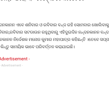
୍ଦନକାନନ ଏବେ ଶନିବାର ଓ ରବିବାର ବନ୍ଦ ରହି ସୋମବାର ଖୋଲିବାକୁ 
ିବାର,ରବିବାର ସଟଡାଉନ ରହୁଥିବାରୁ ଏହିଦୁଇଦିନ ନନ୍ଦନକାନନ ବନ୍ଦ
କାନନ ନିର୍ଦେଶକ ମନୋଜ କୁମାର ମହାପାତ୍ର କହିଛନ୍ତି ।ତେବେ ସପ୍
ନ୍ତୁ ସାମୟିକ ଭାବେ ପରିବର୍ତ୍ତନ କରାଯାଇଛି।
- Advertisement -