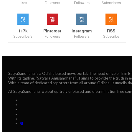
Likes
Followers
Followers
Subscribers
117k
Pinterest
Instagram
RSS
Subscribers
Followers
Followers
Subscribe
SatyaSandhana is a Odisha based news portal. The head office of is in 
With its tagline, “Satyara Anusandhana” ,it aims to provide the truth in 
With a team of dedicated reporters from all around Odisha. It unveils t
At SatyaSandhana, we put up truly unbiased and discrimination free cont