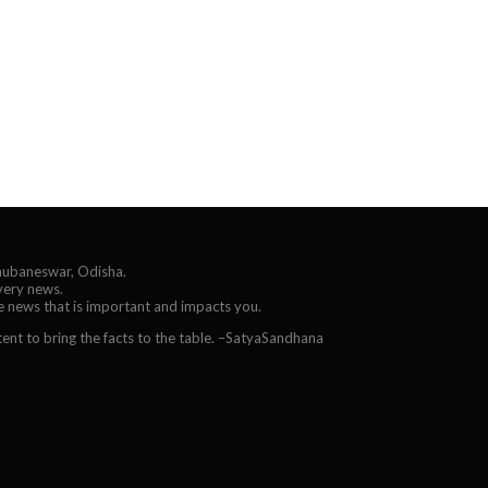
Bhubaneswar, Odisha.
every news.
he news that is important and impacts you.
ent to bring the facts to the table. –SatyaSandhana