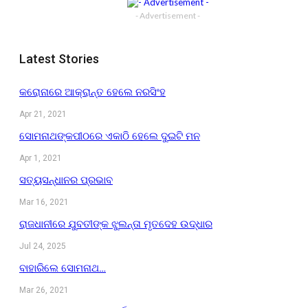
- Advertisement -
Latest Stories
କରୋନାରେ ଆକ୍ରାନ୍ତ ହେଲେ ନରସିଂହ
Apr 21, 2021
ସୋମନାଥଙ୍କପୀଠରେ ଏକାଠି ହେଲେ ଦୁଇଟି ମନ
Apr 1, 2021
ସତ୍ୟସନ୍ଧାନର ପ୍ରଭାବ
Mar 16, 2021
ରାଜଧାନୀରେ ଯୁବତୀଙ୍କ ଝୁଲନ୍ତା ମୃତଦେହ ଉଦ୍ଧାର
Jul 24, 2025
ବାହାରିଲେ ସୋମନାଥ…
Mar 26, 2021