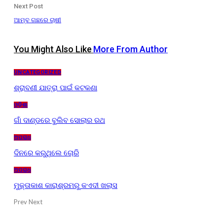
Next Post
ଆମ୍ବ ଗଛରେ ଚାଷୀ
You Might Also Like
More From Author
UNCATEGORIZED
ଶ୍ରାବଣୀ ଯାତ୍ରା ପାଇଁ କଟକଣା
ଓଡ଼ିଶା
ଗାଁ ଦାଣ୍ଡରେ ବୁଲିବ ସୋଲାର ରଥ
ଅପରାଧ
ଦିନରେ କରୁଥିଲେ ଚୋରି
ଅପରାଧ
ମୁକ୍ତାକାଶ କାରାଶ୍ରମରୁ କଏଦୀ ଖଲାସ
Prev
Next