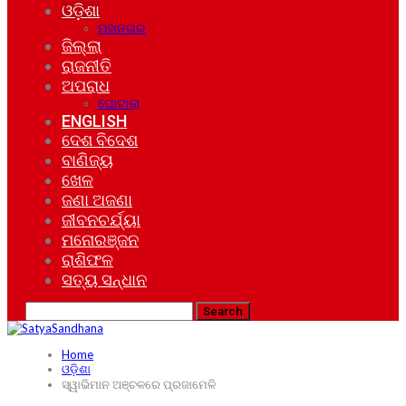
ଓଡ଼ିଶା
ମହାନଗର
ଜିଲ୍ଲା
ରାଜନୀତି
ଅପରାଧ
ଘୋଟାଲା
ENGLISH
ଦେଶ ବିଦେଶ
ବାଣିଜ୍ୟ
ଖେଳ
ଜଣା ଅଜଣା
ଜୀବନଚର୍ଯ୍ୟା
ମନୋରଞ୍ଜନ
ରାଶିଫଳ
ସତ୍ୟ ସନ୍ଧାନ
Home
ଓଡ଼ିଶା
ସ୍ୱାଭିମାନ ଅଞ୍ଚଳରେ ପ୍ରଜାମେଳି