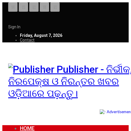
Sign In
Friday, August 7, 2026
Contact
Publisher - ନିର୍ଭୀକ
ନିରପେକ୍ଷ ଓ ନିରନ୍ତର ଖବର
ଓଡ଼ିଆରେ ପଢ଼ନ୍ତୁ।
HOME