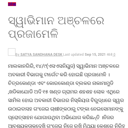
ଓଡ଼ିଶା
ସ୍ୱାଭିମାନ ଅଞ୍ଚଳରେ
ପ୍ରଜାମେଳି
By
SATYA SANDHANA DESK
Last updated
Sep 15, 2021
468
0
ମାଲକାନଗିରି, ୧୪/୯(ଏସଏସନିୟୁଜ) ସ୍ୱାଭିମାନ ଅଞ୍ଚଳରେ
ଅବକାରୀ ବିଭାଗକୁ ଟାର୍ଗେଟ କରି ହୋଇଛି ପ୍ରଜାମେଳି ।
ଚିତ୍ରକୋଣ୍ଡା ଏବଂ କୋରକୋଣ୍ଡା ବ୍ଲକର ନାକାମାମୁଡି
,ଖଡିକାଯୋଡି ଅଦି ୧୫ ଖଣ୍ଡ ଗ୍ରାମର ଶହଶହ ଲୋକ ଏଥିରେ
ସାମିଲ ହୋଇ ଅବକାରୀ ବିଭାଗର ନିସ୍କିୟତା ବିରୁଦ୍ଧରେ ସ୍ୱର
ଉଠାଇବାସହ ଗଂଜେଇ ଚାଷୀଙ୍କଠାରୁ ଟଙ୍କା ନେଇସେମାନଙ୍କୁ
ପ୍ରୋତ୍ସାହନ ଯୋଗାଉଥିବା ଅଭିଯୋଗ କରିଛନ୍ତି ।ନିଜର
ଆବଶ୍ୟକତାକୁଦେଖି ଗଂଜେଇ ନିଜେ ରଖି ମିଥ୍ୟା କେଶରେ ନିରିହ