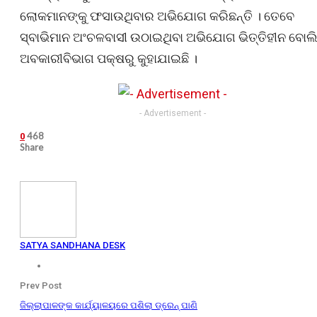
ଲୋକମାନଙ୍କୁ ଫସାଉଥିବାର ଅଭିଯୋଗ କରିଛନ୍ତି । ତେବେ
ସ୍ବାଭିମାନ ଅଂଚଳବାସୀ ଉଠାଇଥିବା ଅଭିଯୋଗ ଭିତ୍ତିହୀନ ବୋଲ
ଅବକାରୀବିଭାଗ ପକ୍ଷରୁ କୁହାଯାଇଛି ।
- Advertisement -
468
0
Share
SATYA SANDHANA DESK
Prev Post
ଜିଲ୍ଲାପାଳଙ୍କ କାର୍ଯ୍ୟାଳୟରେ ପଶିଲା ଡ୍ରେନ୍ ପାଣି