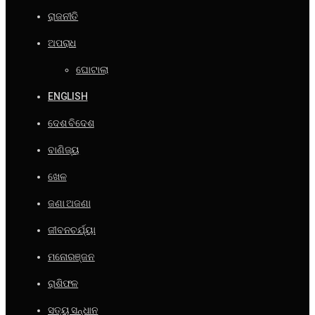
ରାଜନୀତି
ଅପରାଧ
ଘୋଟାଲା
ENGLISH
ଦେଶ ବିଦେଶ
ବାଣିଜ୍ୟ
ଖେଳ
ଜଣା ଅଜଣା
ଜୀବନଚର୍ଯ୍ୟା
ମନୋରଞ୍ଜନ
ରାଶିଫଳ
ସତ୍ୟ ସନ୍ଧାନ