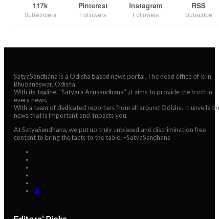
117k
Pinterest
Instagram
RSS
Subscribers
Followers
Followers
Subscribe
SatyaSandhana is a Odisha based news portal. The head office of is in
Bhubaneswar, Odisha.
With its tagline, “Satyara Anusandhana” ,it aims to provide the truth in
every news.
With a team of dedicated reporters from all around Odisha. It unveils th
news that is important and impacts you.
At SatyaSandhana, we put up truly unbiased and discrimination free
content to bring the facts to the table. –SatyaSandhana