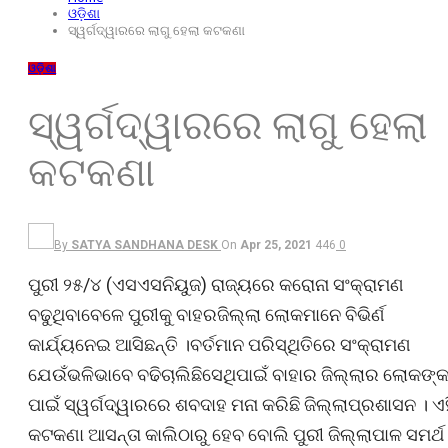
ଓଡ଼ିଶା
ସ୍ୱର୍ଗଦ୍ୱାରରେ ଲାଗୁ ହେଲା କଟକଣା
ଓଡ଼ିଶା
ସ୍ୱର୍ଗଦ୍ୱାରରେ ଲାଗୁ ହେଲା
କଟକଣା
By
SATYA SANDHANA DESK
On
Apr 25, 2021
446
0
ପୁରୀ ୨୫/୪ (ଏସଏସନିୟୁଜ) ରାଜ୍ୟରେ କରୋନା ସଂକ୍ରାମଣ
ବଢୁଥିବାବେଳେ ପୁରୀକୁ ବାହରଜିଲ୍ଲା ଲୋକମାନେ ବିଭିର୍ଣ
କାର୍ଯ୍ୟନେଇ ଆସିଛନ୍ତି ।ବର୍ତମାନ ପରିସ୍ଥିତିରେ ସଂକ୍ରାମଣ
ଯେଉଁଭଳିଭାବେ ବଢିଚାଲିଛିସେଥିପାଇଁ ବାହାର ଜିଲ୍ଲାର ଲୋକଙ୍
ପାଇଁ ସ୍ୱର୍ଗଦ୍ୱାରରେ ଶବଦାହ ମନା କରିଛି ଜିଲ୍ଲାପ୍ରଶାସନ । ଏ
କଟକଣା ଆସନ୍ତା କାଲିଠାରୁ ହେବ ବୋଲି ପୁରୀ ଜିଲ୍ଲାପାଳ ସମର୍ଥ