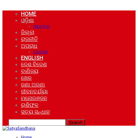
HOME
ଓଡ଼ିଶା
ମହାନଗର
ଜିଲ୍ଲା
ରାଜନୀତି
ଅପରାଧ
ଘୋଟାଲା
ENGLISH
ଦେଶ ବିଦେଶ
ବାଣିଜ୍ୟ
ଖେଳ
ଜଣା ଅଜଣା
ଜୀବନଚର୍ଯ୍ୟା
ମନୋରଞ୍ଜନ
ରାଶିଫଳ
ସତ୍ୟ ସନ୍ଧାନ
Home