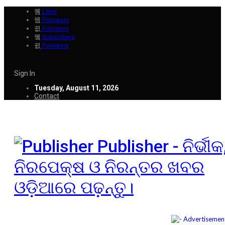
Likes
Followers
Followers
Subscribers
Followers
Sign In
Tuesday, August 11, 2026
Contact
Publisher - ନିର୍ଭୀକ
ନିରପେକ୍ଷ ଓ ନିରନ୍ତର ଖବର
ଓଡ଼ିଆରେ ପଢ଼ନ୍ତୁ।