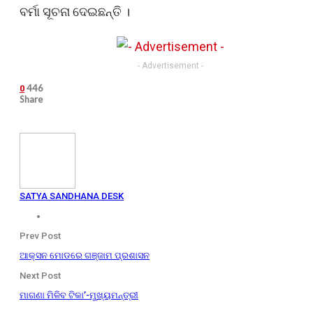
ବର୍ମା ସୂଚନା ଦେଇଛନ୍ତି ।
- Advertisement -
446
0
Share
SATYA SANDHANA DESK
Prev Post
ଆକ୍ସନ ମୋଡରେ ଗଞ୍ଜାମ ପ୍ରଶାସନ
Next Post
ମାଗଣା ମିଳିବ ଟିକା’-ମୁଖ୍ୟମନ୍ତ୍ରୀ