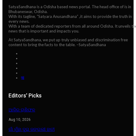
SatyaSandhana is a Odisha based news portal. The head office of is in
Bhubaneswar, Odisha.
With its tagline, “Satyara Anusandhana” ,it aims to provide the truth in
every news.
With a team of dedicated reporters from all around Odisha. It unveils th
news that is important and impacts you.
At SatyaSandhana, we put up truly unbiased and discrimination free
content to bring the facts to the table. –SatyaSandhana
Editors' Picks
ଆଜିର ରାଶିଫଳ
Aug 10, 2026
ଗାଁ ମୁଁହା ଦୁଇ ଜଙ୍ଗଲୀ ହାତୀ