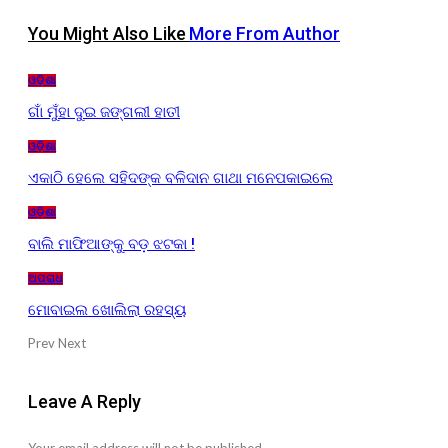
You Might Also Like
More From Author
ଓଡ଼ିଶା
ଗାଁ ମୁଁହା ଦୁଇ ଜଙ୍ଗଲୀ ହାତୀ
ଓଡ଼ିଶା
ଏକାଠି ହେଲେ ସହିଦଙ୍କ ବଳିଦାନ ଗାଥା ମନେପକାଇଲେ
ଓଡ଼ିଶା
ବାଲି ମାଫିଆଙ୍କୁ ବଡ଼ ଝଟକା !
ଅପରାଧ
ମୋବାଇଲ ଖୋଲିଲା ରହସ୍ୟ
Prev
Next
Leave A Reply
Your email address will not be published.