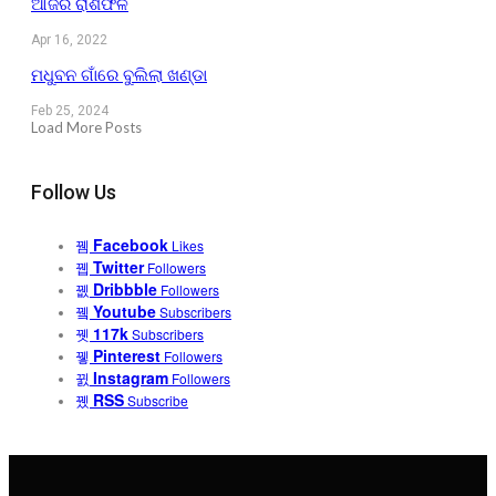
ଆଜିର ରାଶିଫଳ
Apr 16, 2022
ମଧୁବନ ଗାଁରେ ବୁଲିଲା ଖଣ୍ଡା
Feb 25, 2024
Load More Posts
Follow Us
Facebook
Likes
Twitter
Followers
Dribbble
Followers
Youtube
Subscribers
117k
Subscribers
Pinterest
Followers
Instagram
Followers
RSS
Subscribe