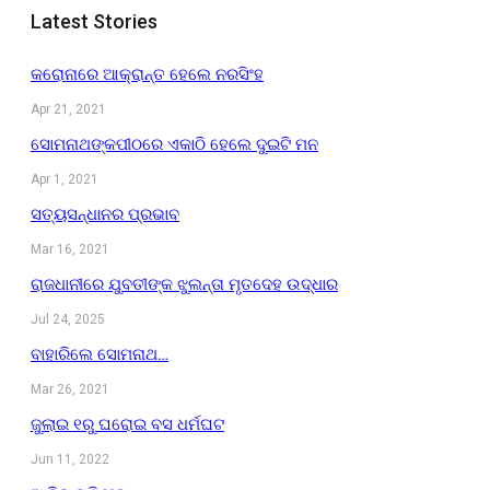
Latest Stories
କରୋନାରେ ଆକ୍ରାନ୍ତ ହେଲେ ନରସିଂହ
Apr 21, 2021
ସୋମନାଥଙ୍କପୀଠରେ ଏକାଠି ହେଲେ ଦୁଇଟି ମନ
Apr 1, 2021
ସତ୍ୟସନ୍ଧାନର ପ୍ରଭାବ
Mar 16, 2021
ରାଜଧାନୀରେ ଯୁବତୀଙ୍କ ଝୁଲନ୍ତା ମୃତଦେହ ଉଦ୍ଧାର
Jul 24, 2025
ବାହାରିଲେ ସୋମନାଥ…
Mar 26, 2021
ଜୁଲାଇ ୧ରୁ ଘରୋଇ ବସ ଧର୍ମଘଟ
Jun 11, 2022