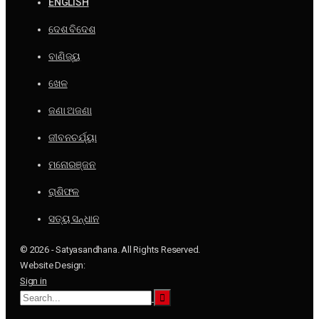
ENGLISH
ଦେଶ ବିଦେଶ
ବାଣିଜ୍ୟ
ଖେଳ
ଜଣା ଅଜଣା
ଜୀବନଚର୍ଯ୍ୟା
ମନୋରଞ୍ଜନ
ରାଶିଫଳ
ସତ୍ୟ ସନ୍ଧାନ
© 2026 - Satyasandhana. All Rights Reserved.
Website Design:
Sign in