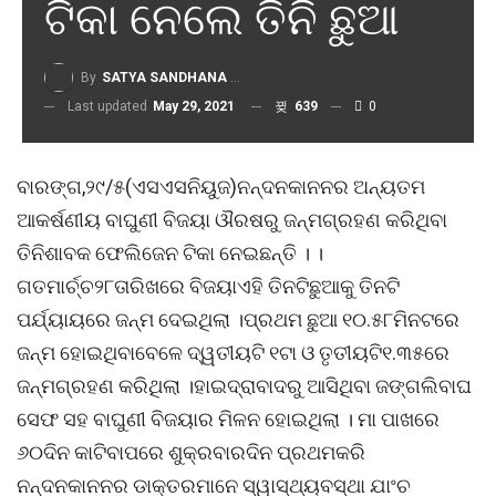
ଟିକା ନେଲେ ତିନି ଛୁଆ
By
SATYA SANDHANA DESK
Last updated
May 29, 2021
639
0
ବାରଙ୍ଗ,୨୯/୫(ଏସଏସନିୟୁଜ)ନନ୍ଦନକାନନର ଅନ୍ୟତମ
ଆକର୍ଷଣୀୟ ବାଘୁଣୀ ବିଜୟା ଔରଷରୁ ଜନ୍ମଗ୍ରହଣ କରିଥିବା
ତିନିଶାବକ ଫେଲିଜେନ ଟିକା ନେଇଛନ୍ତି । ।
ଗତମାର୍ଚ୍ଚ୨୮ତାରିଖରେ ବିଜୟାଏହି ତିନଟିଛୁଆକୁ ତିନଟି
ପର୍ଯ୍ୟାୟରେ ଜନ୍ମ ଦେଇଥିଲା ।ପ୍ରଥମ ଛୁଆ ୧୦.୫୮ମିନଟରେ
ଜନ୍ମ ହୋଇଥିବାବେଳେ ଦ୍ୱତୀୟଟି ୧ଟା ଓ ତୃତୀୟଟି୧.୩୫ରେ
ଜନ୍ମଗ୍ରହଣ କରିଥିଲା ।ହାଇଦ୍ରାବାଦରୁ ଆସିଥିବା ଜଙ୍ଗଲିବାଘ
ସେଫ ସହ ବାଘୁଣୀ ବିଜୟାର ମିଳନ ହୋଇଥିଲା । ମା ପାଖରେ
୬୦ଦିନ କାଟିବାପରେ ଶୁକ୍ରବାରଦିନ ପ୍ରଥମକରି
ନନ୍ଦନକାନନର ଡାକ୍ତରମାନେ ସ୍ୱାସ୍ଥ୍ୟବସ୍ଥା ଯାଂଚ