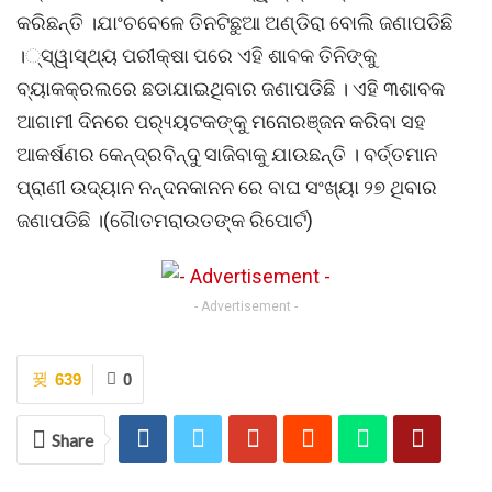
କରିଛନ୍ତି ।ଯାଂଚବେଳେ ତିନଟିଛୁଆ ଅଣ୍ଡିରା ବୋଲି ଜଣାପଡିଛି
।୍‌ସ୍ୱାସ୍ଥ୍ୟ ପରୀକ୍ଷା ପରେ ଏହି ଶାବକ ତିନିଙ୍କୁ
ବ୍ୟାକକ୍ରଲରେ ଛଡାଯାଇଥିବାର ଜଣାପଡିଛି । ଏହି ୩ଶାବକ
ଆଗାମୀ ଦିନରେ ପର‌୍ୟ୍ୟଟକଙ୍କୁ ମନୋରଞ୍ଜନ କରିବା ସହ
ଆକର୍ଷଣର କେନ୍ଦ୍ରବିନ୍ଦୁ ସାଜିବାକୁ ଯାଉଛନ୍ତି । ବର୍ତ୍ତମାନ
ପ୍ରାଣୀ ଉଦ୍ୟାନ ନନ୍ଦନକାନନ ରେ ବାଘ ସଂଖ୍ୟା ୨୭ ଥିବାର
ଜଣାପଡିଛି ।(ଗୈାତମରାଉତଙ୍କ ରିପୋର୍ଟ)
- Advertisement -
639
0
Share