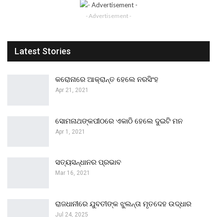
- Advertisement -
Latest Stories
କରୋନାରେ ଆକ୍ରାନ୍ତ ହେଲେ ନରସିଂହ
Apr 21, 2021
ସୋମନାଥଙ୍କପୀଠରେ ଏକାଠି ହେଲେ ଦୁଇଟି ମନ
Apr 1, 2021
ସତ୍ୟସନ୍ଧାନର ପ୍ରଭାବ
Mar 16, 2021
ରାଜଧାନୀରେ ଯୁବତୀଙ୍କ ଝୁଲନ୍ତା ମୃତଦେହ ଉଦ୍ଧାର
Jul 24, 2025