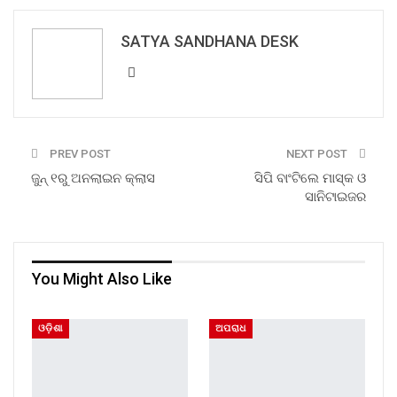
SATYA SANDHANA DESK
PREV POST
NEXT POST
ଜୁନ୍ ୧ରୁ ଅନଲାଇନ କ୍ଲାସ
ସିପି ବାଂଟିଲେ ମାସ୍କ ଓ
ସାନିଟାଇଜର
You Might Also Like
ଓଡ଼ିଶା
ଅପରାଧ