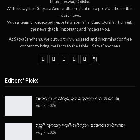
Bhubaneswar, Odisha.
With its tagline, “Satyara Anusandhana” ,it aims to provide the truth in
every news.
With a team of dedicated reporters from all around Odisha. It unveils
the news that is important and impacts you.
At SatyaSandhana, we put up truly unbiased and discrimination free
content to bring the facts to the table. –SatyaSandhana
Editors' Picks
ଆଇନ ମନ୍ତ୍ରୀଙ୍କ ବାସଭବନରେ ନାଗ ଓ ଢମଣା
Aug 7, 2026
ସ୍କୁଟି ଚାଳକକୁ ରୋକି ମନିପ୍ରସ ଛଡାଇବା ଅଭିଯୋଗ
Aug 7, 2026