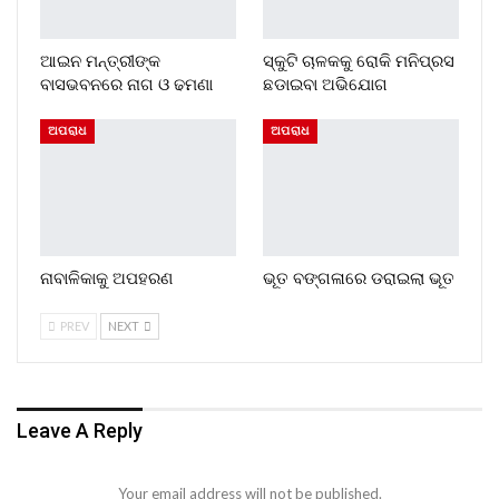
ଆଇନ ମନ୍ତ୍ରୀଙ୍କ
ସ୍କୁଟି ଚାଳକକୁ ରୋକି ମନିପ୍ରସ
ବାସଭବନରେ ନାଗ ଓ ଢମଣା
ଛଡାଇବା ଅଭିଯୋଗ
ଅପରାଧ
ଅପରାଧ
ନାବାଳିକାକୁ ଅପହରଣ
ଭୂତ ବଙ୍ଗଳାରେ ଡରାଇଲା ଭୂତ
PREV
NEXT
Leave A Reply
Your email address will not be published.