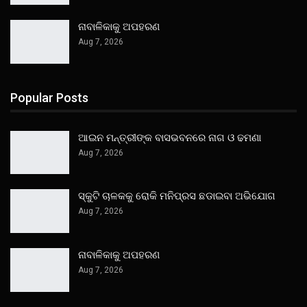
ନାବାଳିକାକୁ ଅପହରଣ
Aug 7, 2026
Popular Posts
ଆଇନ ମନ୍ତ୍ରୀଙ୍କ ବାସଭବନରେ ନାଗ ଓ ଢମଣା
Aug 7, 2026
ସ୍କୁଟି ଚାଳକକୁ ରୋକି ମନିପ୍ରସ ଛଡାଇବା ଅଭିଯୋଗ
Aug 7, 2026
ନାବାଳିକାକୁ ଅପହରଣ
Aug 7, 2026