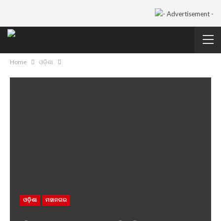
Home
ଓଡ଼ିଶା
ଓଡ଼ିଶା
ମହାନଗର