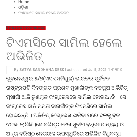
Home
ଓଡ଼ିଶା
ଟିଏମସିରେ ସାମିଲ ହେଲେ ଅଭିଜିତ୍
ଓଡ଼ିଶା
ଦେଶ ବିଦେଶ
ମହାନଗର
ଟିଏମସିରେ ସାମିଲ ହେଲେ
ଅଭିଜିତ୍
By
SATYA SANDHANA DESK
Last updated
Jul 5, 2021
419
0
ଭୁବନେଶ୍ୱର ୫/୭(ଏସଏସନିୟୁଜ) ଭାରତର ପୂର୍ବତନ
ରାଷ୍ଟ୍ରପତି ଦିବଙ୍ଗତ ପ୍ରଣବ ମୁଖାର୍ଜୀଙ୍କ ବଡପୁଅ ଅଭିଜିତ୍
ମୁଖାର୍ଜୀ ଆଜି ତୃଣମୂଳ କଂଗ୍ରେସରେ ସାମିଲ ହୋଇଛନ୍ତି । ସେ
କଂଗ୍ରେସ ଛାଡି ମମତା ବାନାର୍ଜୀଙ୍କ ଟିଏମସିରେ ସାମିଲ
ହୋଇଛନ୍ତି । ଅଭିଜିତ୍ କଂଗ୍ରେସ ଛାଡିବା ପରେ ଦଳକୁ ବଡ
ଝଟକା ଲାଗିଛି ।ସେ ବରିଷ୍ଠ ନେତା ସୁଦୀପ ବନ୍ଦୋପାଧ୍ୟୟ ଓ
ଅନ୍ୟ ବରିଷ୍ଠ ନେତାଙ୍କ ଉପସ୍ଥିତିରେ ଅଭିଜିତ ବିଧିବଦ୍ଧ