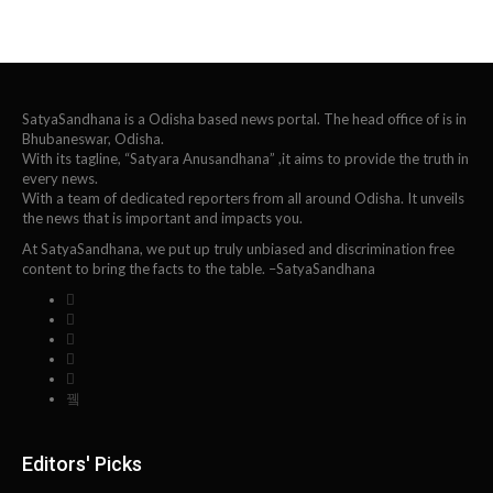
SatyaSandhana is a Odisha based news portal. The head office of is in
Bhubaneswar, Odisha.
With its tagline, “Satyara Anusandhana” ,it aims to provide the truth in
every news.
With a team of dedicated reporters from all around Odisha. It unveils
the news that is important and impacts you.
At SatyaSandhana, we put up truly unbiased and discrimination free
content to bring the facts to the table. –SatyaSandhana
Editors' Picks