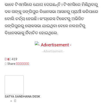
ଭାବେ ଟିଏମସିରେ ଯୋଗ ଦେଇଛନ୍ତି। ଟିଏମସିରେ ମିଶିଥିବାରୁ
ଦଳ ତାଙ୍କୁ ଜଙ୍ଗିପୁର ବିଧାନସଭା ଆସନରୁ ପ୍ରାର୍ଥୀ କରିପାରେ
ବୋଲି ଚର୍ଚ୍ଚା ହେଉଛି। କଂଗ୍ରେସ ଟିକେଟରୁ ଅଭିଜିତ
ଜଙ୍ଗିପୁରରୁ ଲୋକସଭା ଯାଇଥିବା ବେଳେ ନଲହାଟିରୁ
ବିଧାନସଭାକୁ ର୍ନିବାଚିତ ହୋଇଥିଲେ.
- Advertisement -
419
0
Share
SATYA SANDHANA DESK