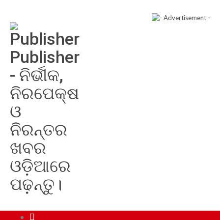
Publisher
- ନିର୍ଭୀକ,
ନିରପେକ୍ଷ
ଓ
ନିରନ୍ତର
ଖବର
ଓଡ଼ିଆରେ
ପଢ଼ନ୍ତୁ।