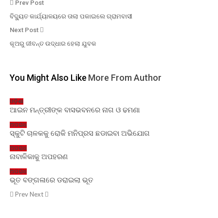
Prev Post
ବିଦ୍ୟୁତ କାର୍ଯ୍ୟାଳୟରେ ତାଲା ପକାଇଲେ ଗ୍ରାମବାସୀ
Next Post
କୂଅରୁ ଜୀବନ୍ତ ଉଦ୍ଧାର ହେଲା ଯୁବକ
You Might Also Like
More From Author
ଓଡ଼ିଶା
ଆଇନ ମନ୍ତ୍ରୀଙ୍କ ବାସଭବନରେ ନାଗ ଓ ଢମଣା
ଅପରାଧ
ସ୍କୁଟି ଚାଳକକୁ ରୋକି ମନିପ୍ରସ ଛଡାଇବା ଅଭିଯୋଗ
ଅପରାଧ
ନାବାଳିକାକୁ ଅପହରଣ
ଅପରାଧ
ଭୂତ ବଙ୍ଗଳାରେ ଡରାଇଲା ଭୂତ
Prev
Next