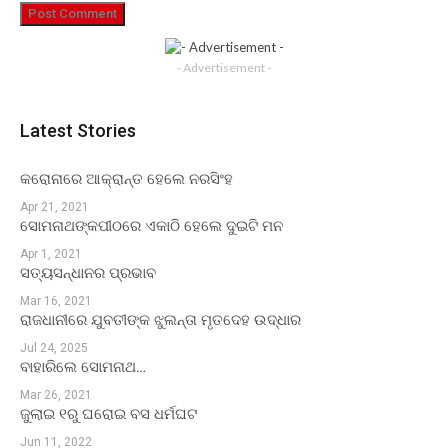
- Advertisement -
Latest Stories
କରୋନାରେ ଆକ୍ରାନ୍ତ ହେଲେ ନରସିଂହ
Apr 21, 2021
ସୋମନାଥଙ୍କପୀଠରେ ଏକାଠି ହେଲେ ଦୁଇଟି ମନ
Apr 1, 2021
ସତ୍ୟସନ୍ଧାନର ପ୍ରଭାବ
Mar 16, 2021
ରାଜଧାନୀରେ ଯୁବତୀଙ୍କ ଝୁଲନ୍ତା ମୃତଦେହ ଉଦ୍ଧାର
Jul 24, 2025
ବାହାରିଲେ ସୋମନାଥ…
Mar 26, 2021
ଜୁଲାଇ ୧ରୁ ଘରୋଇ ବସ ଧର୍ମଘଟ
Jun 11, 2022