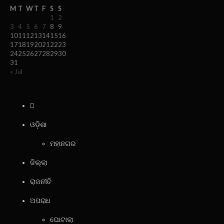
M
T
W
T
F
S
S
1
2
3
4
5
6
7
8
9
10
11
12
13
14
15
16
17
18
19
20
21
22
23
24
25
26
27
28
29
30
31
« Jul
ଓଡ଼ିଶା
ମହାନଗର
ଜିଲ୍ଲା
ରାଜନୀତି
ଅପରାଧ
ଘୋଟାଲା