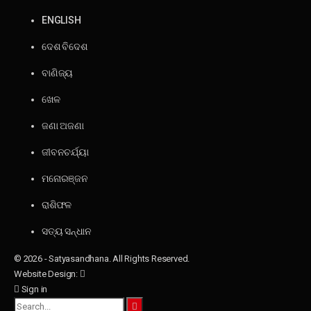
ENGLISH
ଦେଶ ବିଦେଶ
ବାଣିଜ୍ୟ
ଖେଳ
ଜଣା ଅଜଣା
ଜୀବନଚର୍ଯ୍ୟା
ମନୋରଞ୍ଜନ
ରାଶିଫଳ
ସତ୍ୟ ସନ୍ଧାନ
© 2026 - Satyasandhana. All Rights Reserved.
Website Design:
Sign in