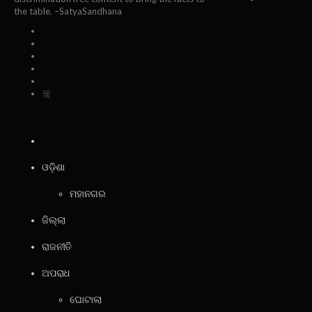
the table. –SatyaSandhana
ଓଡ଼ିଶା
ମହାନଗର
ଜିଲ୍ଲା
ରାଜନୀତି
ଅପରାଧ
ଘୋଟାଲା