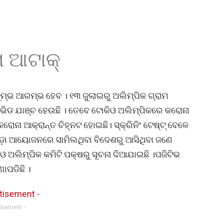
ା ଆଟାକ୍
ମ୍ଭ ଆରମ୍ଭ ହେବ । ୧୩ ଜୁଲାଇରୁ ଅଲିମ୍ପିକ ଗ୍ରାମ
ଭିଡ ଯାଞ୍ଚ ହେଉଛି । ତେବେ ଟୋକିଓ ଅଲିମ୍ପିକରେ କରୋନା
ରୋନା ଆକ୍ରାନ୍ତ ଚିହ୍ନଟ ହୋଇଛି। ସ୍କ୍ରିନିଂ ଟେଷ୍ଟ୍ ବେଳେ
୍ରୀଡ଼ା ଆୟୋଜନରେ ସାମିଲଥିବା ବିଦେଶରୁ ଆସିଥିବା ଜଣେ
ଅଲିମ୍ପିକ କମିଟି ପକ୍ଷରୁ ସୂଚନା ଦିଆଯାଇଛି ।ପଜିଟିଭ
ପଡିଛି ।
tisement -