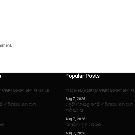
omment.
s
Popular Posts
କ ବାସଭବନରେ ନାଗ ଓ ଢମଣା
ଆଇନ ମନ୍ତ୍ରୀଙ୍କ ବାସଭବନରେ ନାଗ ଓ
Aug 7, 2026
ୋକି ମନିପ୍ରସ ଛଡାଇବା
ସ୍କୁଟି ଚାଳକକୁ ରୋକି ମନିପ୍ରସ ଛଡାଇବା
ଅଭିଯୋଗ
Aug 7, 2026
ରଣ
ନାବାଳିକାକୁ ଅପହରଣ
Aug 7, 2026