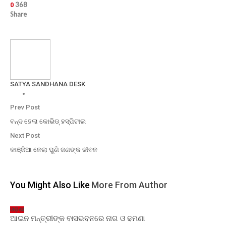
368
0
Share
SATYA SANDHANA DESK
Prev Post
ବନ୍ଦ ହେଲା କୋଭିଡ୍ ହସ୍ପିଟାଲ
Next Post
କାଞ୍ଜିଆ ନେଲା ପୁଣି ଜଣଙ୍କ ଜୀବନ
You Might Also Like
More From Author
ଓଡ଼ିଶା
ଆଇନ ମନ୍ତ୍ରୀଙ୍କ ବାସଭବନରେ ନାଗ ଓ ଢମଣା