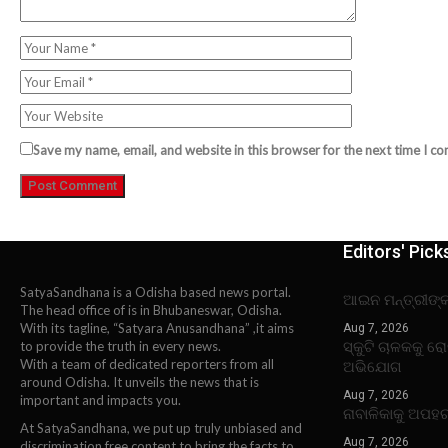
Save my name, email, and website in this browser for the next time I c
Editors' Pick
SatyaSandhana is a Odisha based news portal.
ଆଇନ ମନ୍ତ୍ରୀଙ୍
The head office of is in Bhubaneswar, Odisha.
With its tagline, “Satyara Anusandhana” ,it aims
Aug 7, 2026
ସ୍କୁଟି ଚାଳକକୁ ର
to provide the truth in every news.
With a team of dedicated reporters from all
ଅଭିଯୋଗ
around Odisha. It unveils the news that is
Aug 7, 2026
important and impacts you.
ନାବାଳିକାକୁ ଅପହ
At SatyaSandhana, we put up truly unbiased and
Aug 7, 2026
discrimination free content to bring the facts to