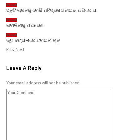
ଅପରାଧ
ସ୍କୁଟି ଚାଳକକୁ ରୋକି ମନିପ୍ରସ ଛଡାଇବା ଅଭିଯୋଗ
ଅପରାଧ
ନାବାଳିକାକୁ ଅପହରଣ
ଅପରାଧ
ଭୂତ ବଙ୍ଗଳାରେ ଡରାଇଲା ଭୂତ
Prev
Next
Leave A Reply
Your email address will not be published.