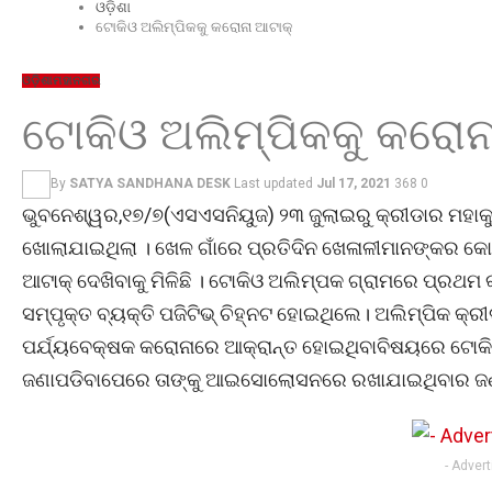
ଓଡ଼ିଶା
ଟୋକିଓ ଅଲିମ୍ପିକକୁ କରୋନା ଆଟାକ୍
ଓଡ଼ିଶା
ମହାନଗର
ଟୋକିଓ ଅଲିମ୍ପିକକୁ କରୋନ
By
SATYA SANDHANA DESK
Last updated
Jul 17, 2021
368
0
ଭୁବନେଶ୍ୱର,୧୭/୭(ଏସଏସନିୟୁଜ) ୨୩ ଜୁଲାଇରୁ କ୍ରୀଡାର ମହାକୁ
ଖୋଲାଯାଇଥିଲା । ଖେଳ ଗାଁରେ ପ୍ରତିଦିନ ଖେଳାଳୀମାନଙ୍କର କୋ
ଆଟାକ୍ ଦେଖିବାକୁ ମିଳିଛି । ଟୋକିଓ ଅଲିମ୍ପକ ଗ୍ରାମରେ ପ୍ରଥମ କ
ସମ୍ପୃକ୍ତ ବ୍ୟକ୍ତି ପଜିଟିଭ୍ ଚିହ୍ନଟ ହୋଇଥିଲେ। ଅଲିମ୍ପିକ କ
ପର୍ଯ୍ୟବେକ୍ଷକ କରୋନାରେ ଆକ୍ରାନ୍ତ ହୋଇଥିବାବିଷୟରେ ଟୋକିଓ 
ଜଣାପଡିବାପେରେ ତାଙ୍କୁ ଆଇସୋଲୋସନରେ ରଖାଯାଇଥିବାର ଜଣା
- Adver