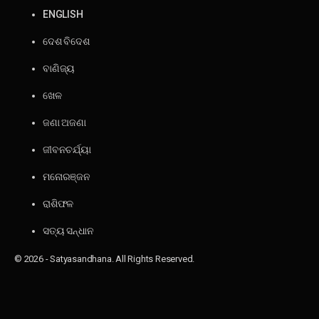
ENGLISH
ଦେଶ ବିଦେଶ
ବାଣିଜ୍ୟ
ଖେଳ
ଜଣା ଅଜଣା
ଜୀବନଚର୍ଯ୍ୟା
ମନୋରଞ୍ଜନ
ରାଶିଫଳ
ସତ୍ୟ ସନ୍ଧାନ
© 2026 - Satyasandhana. All Rights Reserved.