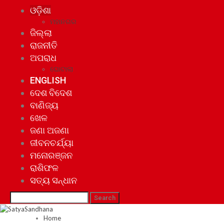
ଓଡ଼ିଶା
ମହାନଗର
ଜିଲ୍ଲା
ରାଜନୀତି
ଅପରାଧ
ଘୋଟାଲା
ENGLISH
ଦେଶ ବିଦେଶ
ବାଣିଜ୍ୟ
ଖେଳ
ଜଣା ଅଜଣା
ଜୀବନଚର୍ଯ୍ୟା
ମନୋରଞ୍ଜନ
ରାଶିଫଳ
ସତ୍ୟ ସନ୍ଧାନ
Home