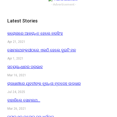
- Advertisement -
Latest Stories
କରୋନାରେ ଆକ୍ରାନ୍ତ ହେଲେ ନରସିଂହ
Apr 21, 2021
ସୋମନାଥଙ୍କପୀଠରେ ଏକାଠି ହେଲେ ଦୁଇଟି ମନ
Apr 1, 2021
ସତ୍ୟସନ୍ଧାନର ପ୍ରଭାବ
Mar 16, 2021
ରାଜଧାନୀରେ ଯୁବତୀଙ୍କ ଝୁଲନ୍ତା ମୃତଦେହ ଉଦ୍ଧାର
Jul 24, 2025
ବାହାରିଲେ ସୋମନାଥ…
Mar 26, 2021
ଜୁଲାଇ ୧ରୁ ଘରୋଇ ବସ ଧର୍ମଘଟ