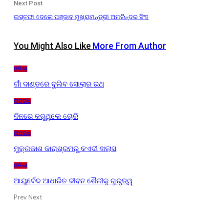
Next Post
ଇସ୍ତଫା ଦେଲେ ପଞ୍ଜାବ ମୁଖ୍ୟମନ୍ତ୍ରୀ ଅମରିନ୍ଦର ସିଂହ
You Might Also Like
More From Author
ଓଡ଼ିଶା
ଗାଁ ଦାଣ୍ଡରେ ବୁଲିବ ସୋଲାର ରଥ
ଅପରାଧ
ଦିନରେ କରୁଥିଲେ ଚୋରି
ଅପରାଧ
ମୁକ୍ତାକାଶ କାରାଶ୍ରମରୁ କଏଦୀ ଖଲାସ
ଓଡ଼ିଶା
ଆୟୁର୍ବେଦ ଆଧାରିତ ଜୀବନ ଶୈଳୀକୁ ଗୁରୁତ୍ୱ
Prev
Next