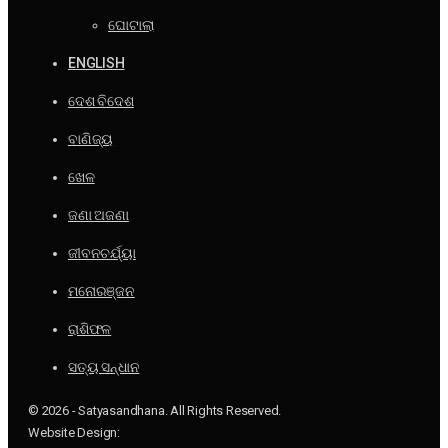
ଘୋଟାଲା
ENGLISH
ଦେଶ ବିଦେଶ
ବାଣିଜ୍ୟ
ଖେଳ
ଜଣା ଅଜଣା
ଜୀବନଚର୍ଯ୍ୟା
ମନୋରଞ୍ଜନ
ରାଶିଫଳ
ସତ୍ୟ ସନ୍ଧାନ
© 2026 - Satyasandhana. All Rights Reserved.
Website Design: