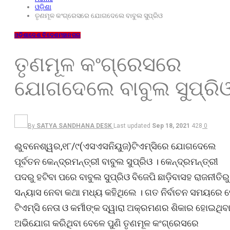
ଓଡ଼ିଶା
ତୃଣମୂଳ କଂଗ୍ରେସରେ ଯୋଗଦେଲେ ବାବୁଲ ସୁପ୍ରିଓ
ଓଡ଼ିଶା
ଦେଶ ବିଦେଶ
ମହାନଗର
ତୃଣମୂଳ କଂଗ୍ରେସରେ
ଯୋଗଦେଲେ ବାବୁଲ ସୁପ୍ରି
By
SATYA SANDHANA DESK
Last updated
Sep 18, 2021
428
0
ଈୁବନେଶ୍ୱର,୧୮/୯(ଏସଏସନିୟୁଜ)ଟିଏମ୍‌ସିରେ ଯୋଗଦେଲେ
ପୂର୍ବତନ କେନ୍ଦ୍ରମନ୍ତ୍ରୀ ବାବୁଲ ସୁପ୍ରିଓ । କେନ୍ଦ୍ରମନ୍ତ୍ରୀ
ପଦରୁ ହଟିବା ପରେ ବାବୁଲ ସୁପ୍ରିଓ ବିଜେପି ଛାଡ଼ିବାସହ ରାଜନୀତିରୁ
ସନ୍ୟାସ ନେବା କଥା ମଧ୍ୟ କହିଥିଲେ । ଗତ ନିର୍ବାଚନ ସମୟରେ 
ଟିଏମ୍‌ସି ନେତା ଓ କର୍ମୀଙ୍କ ଦ୍ୱାରା ଅକ୍ରମଣର ଶିକାର ହୋଇଥିବ
ଅଭିଯୋଗ କରିଥିବା ବେଳେ ପୁଣି ତୃଣମୂଳ କଂଗ୍ରେସରେ