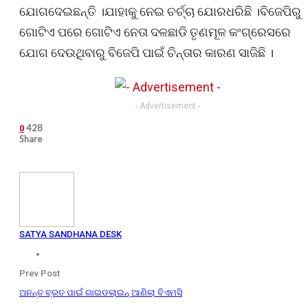
ଯୋଗଦେଇଛନ୍ତି ।ଯାହାକୁ ନେଇ ଚର୍ଚ୍ଚା ଯୋରଧରିଛି ।ବିଜେପିରୁ
ଗୋଟିଏ ପରେ ଗୋଟିଏ ନେତା ଦଳଛାଡି ତୃଣମୂଳ କଂଗ୍ରେସରେ
ଯୋଗ ଦେଉଥିବାରୁ ବିଜେପି ପାଇଁ ଚିନ୍ତାର କାରଣ ସାଜିଛି ।
- Advertisement -
428
0
Share
SATYA SANDHANA DESK
Prev Post
ଅନନ୍ତ ବ୍ରତ ପାଇଁ ଗାଇଡଲାଇନ୍ ଆଣିଲା ବିଏମସି