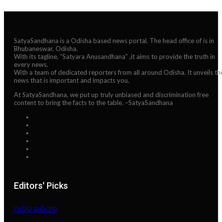
SatyaSandhana is a Odisha based news portal. The head office of is in
Bhubaneswar, Odisha.
With its tagline, “Satyara Anusandhana” ,it aims to provide the truth in
every news.
With a team of dedicated reporters from all around Odisha. It unveils th
news that is important and impacts you.
At SatyaSandhana, we put up truly unbiased and discrimination free
content to bring the facts to the table. –SatyaSandhana
Editors' Picks
ଆଜିର ରାଶିଫଳ