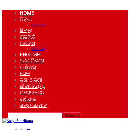
HOME
ଓଡ଼ିଶା
ମହାନଗର
ଜିଲ୍ଲା
ରାଜନୀତି
ଅପରାଧ
ଘୋଟାଲା
ENGLISH
ଦେଶ ବିଦେଶ
ବାଣିଜ୍ୟ
ଖେଳ
ଜଣା ଅଜଣା
ଜୀବନଚର୍ଯ୍ୟା
ମନୋରଞ୍ଜନ
ରାଶିଫଳ
ସତ୍ୟ ସନ୍ଧାନ
Home