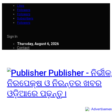
Likes
Followers
Followers
Subscribers
Followers
Sign In
Thursday, August 6, 2026
Contact
Publisher - ନିର୍ଭୀକ
ନିରପେକ୍ଷ ଓ ନିରନ୍ତର ଖବର
ଓଡ଼ିଆରେ ପଢ଼ନ୍ତୁ।