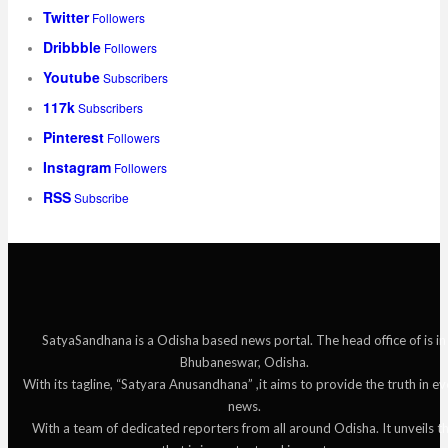
Twitter
Followers
Dribbble
Followers
Youtube
Subscribers
117k
Subscribers
Pinterest
Followers
Instagram
Followers
RSS
Subscribe
SatyaSandhana is a Odisha based news portal. The head office of is in
Bhubaneswar, Odisha.
With its tagline, “Satyara Anusandhana” ,it aims to provide the truth in ev
news.
With a team of dedicated reporters from all around Odisha. It unveils t