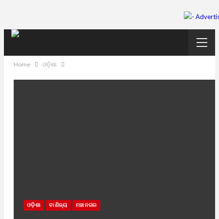
Home
ଓଡ଼ିଶା
ଓଡ଼ିଶା
ବାଣିଜ୍ୟ
ମହାନଗର