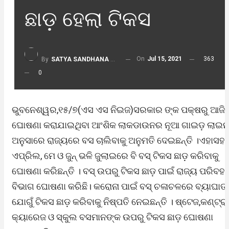
ଛାଡ଼ ହେଲା ଟିକସ
On
Jul 15, 2021
363
By
SATYA SANDHANA DESK
0
ଭୁବନେଶ୍ୱର,୧୫/୭(ଏସ ଏସ ନିଇଜ)ସରକାର ଙ୍କ ପକ୍ଷରୁ ଆଜି
ଘୋଷଣା କରାଯାଇଥିବା ଆଂଶିକ ଲାକଡାଉନର ନୂଆ ଗାଇଡ଼ ଲାଇନ
ଅନୁସାରେ ରାଜ୍ୟରେ ବସ ଚାଲିବାକୁ ଅନୁମତି ଦେଇଛନ୍ତି ।ଏହାସହ
ଏପ୍ରିଲ, ମେ ଓ ଜୁନ୍ ଭଳି ଜୁଲାଇରେ ବି ବସ୍ ଟିକସ ଛାଡ଼ କରିବାକୁ
ଘୋଷଣା କରିଛନ୍ତି । ବସ୍ ଉପରୁ ଟିକସ ଛାଡ଼ ପାଇଁ ରାଜ୍ୟ ପରିବହ
ବିଭାଗ ଘୋଷଣା କରିଛି। କରୋନା ପାଇଁ ବସ୍ ଚଳାଚଳରେ ବ୍ୟାଘାତ
ଯୋଗୁଁ ଟିକସ ଛାଡ଼ କରିବାକୁ ନିଷ୍ପତି ନେଇଛନ୍ତି । ଷ୍ଟେଜ,କଣ୍ଟ୍ର
କ୍ୟାରେଜ ଓ ସ୍କୁଲ ବସମାନଙ୍କ ଉପରୁ ଟିକସ ଛାଡ଼ ଘୋଷଣା