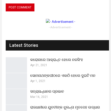
- Advertisement -
Latest Stories
କରୋନାରେ ଆକ୍ରାନ୍ତ ହେଲେ ନରସିଂହ
Apr 21, 2021
ସୋମନାଥଙ୍କପୀଠରେ ଏକାଠି ହେଲେ ଦୁଇଟି ମନ
Apr 1, 2021
ସତ୍ୟସନ୍ଧାନର ପ୍ରଭାବ
Mar 16, 2021
ରାଜଧାନୀରେ ଯୁବତୀଙ୍କ ଝୁଲନ୍ତା ମୃତଦେହ ଉଦ୍ଧାର