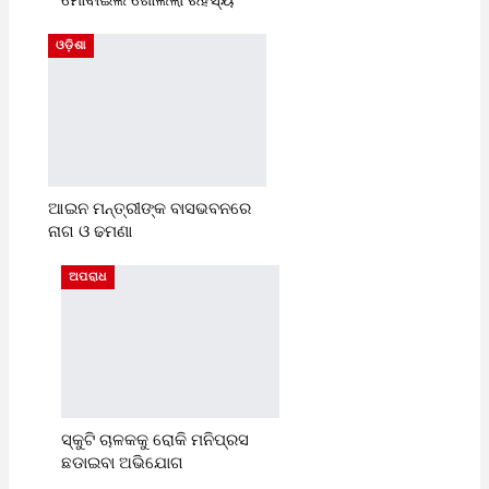
ମୋବାଇଲ ଖୋଲିଲା ରହସ୍ୟ
ଓଡ଼ିଶା
ଆଇନ ମନ୍ତ୍ରୀଙ୍କ ବାସଭବନରେ
ନାଗ ଓ ଢମଣା
ଅପରାଧ
ସ୍କୁଟି ଚାଳକକୁ ରୋକି ମନିପ୍ରସ
ଛଡାଇବା ଅଭିଯୋଗ