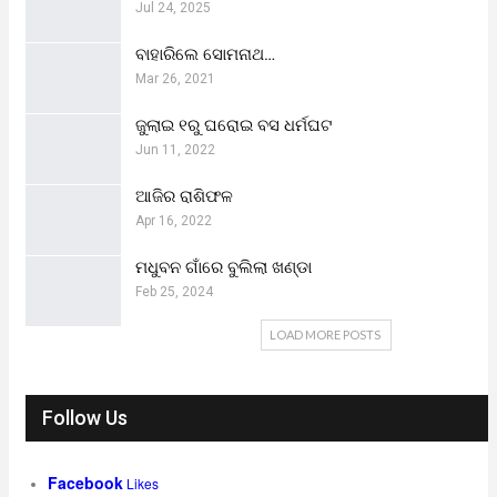
Jul 24, 2025
ବାହାରିଲେ ସୋମନାଥ…
Mar 26, 2021
ଜୁଲାଇ ୧ରୁ ଘରୋଇ ବସ ଧର୍ମଘଟ
Jun 11, 2022
ଆଜିର ରାଶିଫଳ
Apr 16, 2022
ମଧୁବନ ଗାଁରେ ବୁଲିଲା ଖଣ୍ଡା
Feb 25, 2024
LOAD MORE POSTS
Follow Us
Facebook
Likes