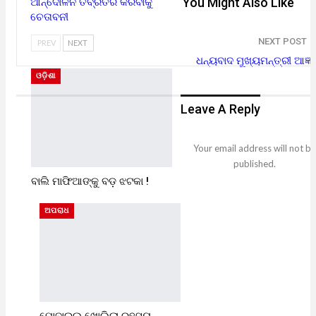
You Might Also Like
ଆନ୍ଦୋଳନ ତିବ୍ରତର କରିବାକୁ
ଚେତାବନୀ
NEXT POST
PREV
NEXT
ଧନ୍ୟବାଦ ମୁଖ୍ୟମନ୍ତ୍ରୀ ଆଜ୍ଞା
ଓଡ଼ିଶା
Leave A Reply
Your email address will not be
published.
ବାଲି ମାଫିଆଙ୍କୁ ବଡ଼ ଝଟକା !
ଅପରାଧ