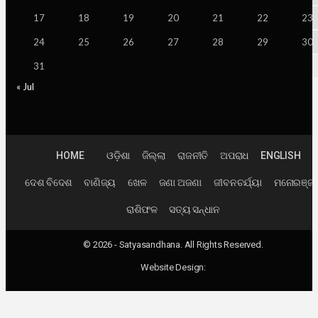
17
18
19
20
21
22
23
24
25
26
27
28
29
30
31
« Jul
HOME
ଓଡ଼ିଶା
ଜିଲ୍ଲା
ରାଜନୀତି
ଅପରାଧ
ENGLISH
ଦେଶ ବିଦେଶ
ବାଣିଜ୍ୟ
ଖେଳ
ଜଣା ଅଜଣା
ଜୀବନଚର୍ଯ୍ୟା
ମନୋରଞ୍ଜ
ରାଶିଫଳ
ସତ୍ୟ ସନ୍ଧାନ
© 2026 - Satyasandhana. All Rights Reserved.
Website Design: