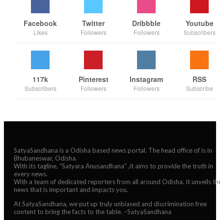
Facebook
Twitter
Dribbble
Youtube
Likes
Followers
Followers
Subscribers
117k
Pinterest
Instagram
RSS
Subscribers
Followers
Followers
Subscribe
SatyaSandhana is a Odisha based news portal. The head office of is in
Bhubaneswar, Odisha.
With its tagline, “Satyara Anusandhana” ,it aims to provide the truth in
every news.
With a team of dedicated reporters from all around Odisha. It unveils th
news that is important and impacts you.
At SatyaSandhana, we put up truly unbiased and discrimination free
content to bring the facts to the table. –SatyaSandhana