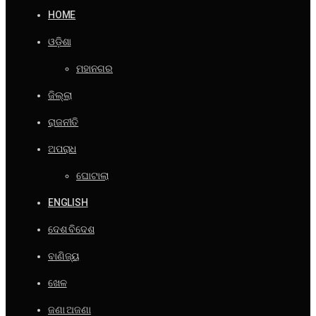
HOME
ଓଡ଼ିଶା
ମହାନଗର
ଜିଲ୍ଲା
ରାଜନୀତି
ଅପରାଧ
ଘୋଟାଲା
ENGLISH
ଦେଶ ବିଦେଶ
ବାଣିଜ୍ୟ
ଖେଳ
ଜଣା ଅଜଣା