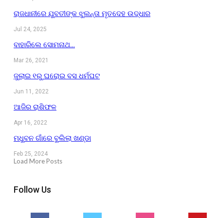
ରାଜଧାନୀରେ ଯୁବତୀଙ୍କ ଝୁଲନ୍ତା ମୃତଦେହ ଉଦ୍ଧାର
Jul 24, 2025
ବାହାରିଲେ ସୋମନାଥ…
Mar 26, 2021
ଜୁଲାଇ ୧ରୁ ଘରୋଇ ବସ ଧର୍ମଘଟ
Jun 11, 2022
ଆଜିର ରାଶିଫଳ
Apr 16, 2022
ମଧୁବନ ଗାଁରେ ବୁଲିଲା ଖଣ୍ଡା
Feb 25, 2024
Load More Posts
Follow Us