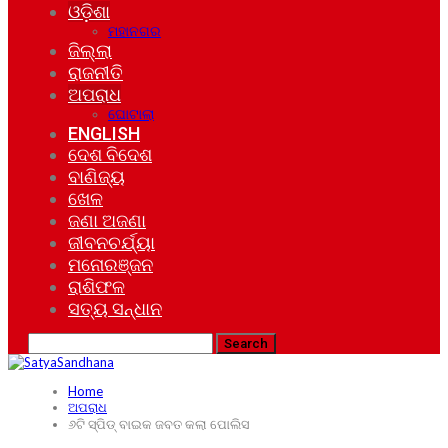
ଓଡ଼ିଶା
ମହାନଗର
ଜିଲ୍ଲା
ରାଜନୀତି
ଅପରାଧ
ଘୋଟାଲା
ENGLISH
ଦେଶ ବିଦେଶ
ବାଣିଜ୍ୟ
ଖେଳ
ଜଣା ଅଜଣା
ଜୀବନଚର୍ଯ୍ୟା
ମନୋରଞ୍ଜନ
ରାଶିଫଳ
ସତ୍ୟ ସନ୍ଧାନ
Home
ଅପରାଧ
୬ଟି ସ୍ପିଡ୍ ବାଇକ ଜବତ କଲା ପୋଲିସ