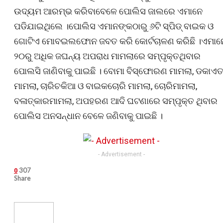
ଉଦ୍ୟମ ଆରମ୍ଭ କରିବାବେଳେ ପୋଲିସ ଜାଲରେ ଏମାନେ
ପଡିଯାଇଥିଲେ ।ପୋଲିସ ଏମାନଙ୍କଠାରୁ ୬ଟି ସ୍ପିଡ୍ ବାଇକ ଓ
ଗୋଟିଏ ମୋବଇଲଫୋନ ଜବତ କରି କୋର୍ଟଚାଳଣ କରିଛି ।ଏମାନ
୨୦ରୁ ଅଧିକ ଜଘନ୍ୟ ଅପରାଧ ମାମଲାରେ ସମ୍ପୃକ୍ତଥିବାର
ପୋଲସି ଜାଣିବାକୁ ପାଇଛି । ବୋମା ବିସ୍ଫୋରଣ ମାମଲା, ଡକାଏ
ମାମଲା, ଚାରିଚକିଆ ଓ ବାଇକଚୋରି ମାମଲା, ଚୋରିମାମଲା,
ବଳାତ୍କାରମାମଲା, ଅପହରଣ ଆଦି ଘଟଣାରେ ସମ୍ପୃକ୍ତ ଥିବାର
ପୋଲିସ ଅନସନ୍ଧାନ ବେଳେ ଜଣିବାକୁ ପାଇଛି ।
- Advertisement -
307
0
Share