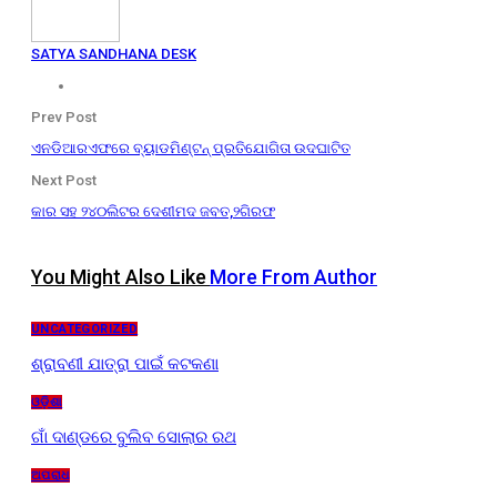
SATYA SANDHANA DESK
Prev Post
ଏନଡିଆରଏଫରେ ବ୍ୟାଡମିଣ୍ଟନ୍ ପ୍ରତିଯୋଗିତା ଉଦଘାଟିତ
Next Post
କାର ସହ ୨୪୦ଲିଟର ଦେଶୀମଦ ଜବତ,୨ଗିରଫ
You Might Also Like
More From Author
UNCATEGORIZED
ଶ୍ରାବଣୀ ଯାତ୍ରା ପାଇଁ କଟକଣା
ଓଡ଼ିଶା
ଗାଁ ଦାଣ୍ଡରେ ବୁଲିବ ସୋଲାର ରଥ
ଅପରାଧ