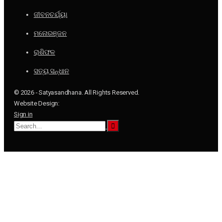
ଜୀବନଚର୍ଯ୍ୟା
ମନୋରଞ୍ଜନ
ରାଶିଫଳ
ସତ୍ୟ ସନ୍ଧାନ
© 2026 - Satyasandhana. All Rights Reserved.
Website Design:
Sign in