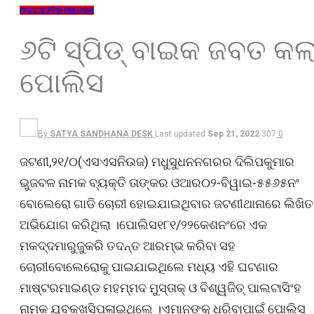
ଅପରାଧ
ଓଡ଼ିଶା
ମହାନଗର
୬ଟି ସ୍ପିଡ୍ ବାଇକ ଜବତ କଲ
ପୋଲିସ
By
SATYA SANDHANA DESK
Last updated
Sep 21, 2022
307
0
ଜଟଣୀ,୨୧/୦(ଏସଏସନିଉଜ) ମଧୁସୁଧନନଗରର ଦିଲିପକୁମାର
ଭୁଜବଳ ନାମକ ବ୍ୟକ୍ତି ତାଙ୍କର ଓଆର୦୨-ବିୱାଇ-୫୫୬୫ନଂ
ବୋଲେରୋ ଗାଡି ଚୋରୀ ହୋଇଯାଇଥିବାର ଜଟଣୀଥାନାରେ ଲିଖିତ
ଅଭିଯୋଗ କରିଥିଲା ।ପୋଲିସ୧୮୧/୨୨କେଶନଂରେ ଏକ
ମକଦ୍ଦମାରୁଜୁକରି ତଦନ୍ତ ଆରମ୍ଭ କରିବା ସହ
ଚୋରୀବୋଲେରୋକୁ ପାଇଯାଇଥିଲେ ମଧ୍ୟ ଏହି ଘଟଣାର
ମାଷ୍ଟରମାଇଣ୍ଡ ମହମ୍ମଦ ମୁସ୍ତାକ୍ ଓ ବିଶ୍ୱଜିତ୍ ପାଲଟାସିଂହ
ନାମକ ଯୁବକଖସିପଳାଇଥିଲେ ।ଏମାନଙ୍କୁ ଧରିବାପାଇଁ ପୋଲିସ