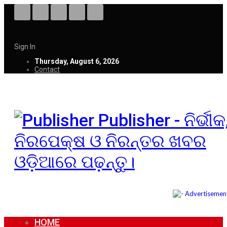
Sign In
Thursday, August 6, 2026
Contact
Publisher - ନିର୍ଭୀକ
ନିରପେକ୍ଷ ଓ ନିରନ୍ତର ଖବର
ଓଡ଼ିଆରେ ପଢ଼ନ୍ତୁ।
HOME