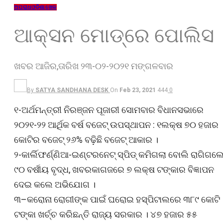
ଅପରାଧ
ଓଡ଼ିଶା
ଖେଳ
ଆକ୍ସନ ମୋଡ୍‌ରେ ପୋଲିସ
ଖବର ଆଜିର,ତାରିଖ ୨୩-୦୨-୨୦୨୧ ମଙ୍ଗଳବାର
By
SATYA SANDHANA DESK
On
Feb 23, 2021
444
0
୧-ଅର୍ଥମନ୍ତ୍ରୀ ନିରଞ୍ଜନ ପୂଜାରୀ ସୋମବାର ବିଧାନସଭାରେ
୨୦୨୧-୨୨ ଆର୍ଥିକ ବର୍ଷ ବଜେଟ୍ ଉପସ୍ଥାପନ : ୧ଲକ୍ଷ ୭୦ ହଜାର
କୋଟିର ବଜେଟ୍ ୨୬% ବଢ଼ିଛି ବଜେଟ୍ ଆକାର ।
୨-କାର୍ଲିଫର୍ଣ୍ଣିଆ-ଇଣ୍ଟରନେଟ୍ ସ୍ପିଡ୍ କମିଗଲା ବୋଲି ରାଗିଗଲ
୯୦ ବର୍ଷୀୟ ବୃଦ୍ଧ, ଖବରକାଗଜରେ ୭ ଲକ୍ଷ ଟଙ୍କାର ବିଜ୍ଞାପନ
ଦେଇ କଲେ ଅଭିଯୋଗ ।
୩–କରୋନା ରୋଗୀଙ୍କ ପାଇଁ ଘରୋଇ ହସ୍ପିଟାଲରେ ୩୮୯ କୋଟି
ଟଙ୍କା ଖର୍ଚ୍ଚ କରିଛନ୍ତି ରାଜ୍ୟ ସରକାର । ୪୭ ହଜାର ୫୫