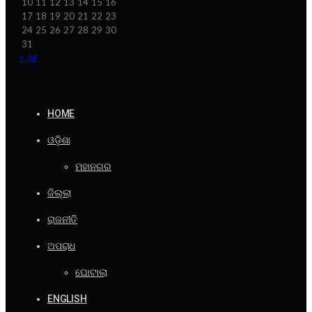
10
11
12
13
14
15
16
17
18
19
20
21
22
23
24
25
26
27
28
29
30
31
« Jul
HOME
ଓଡ଼ିଶା
ମହାନଗର
ଜିଲ୍ଲା
ରାଜନୀତି
ଅପରାଧ
ଘୋଟାଲା
ENGLISH