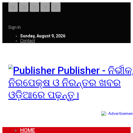
Sign In
Sunday, August 9, 2026
Contact
Publisher - ନିର୍ଭୀକ
ନିରପେକ୍ଷ ଓ ନିରନ୍ତର ଖବର
ଓଡ଼ିଆରେ ପଢ଼ନ୍ତୁ।
HOME