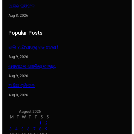
ଆଜିର ରାଶିଫଳ
Aug 8, 2026
Popular Posts
ବାଲି ମାଫିଆଙ୍କୁ ବଡ଼ ଝଟକା !
Aug 9, 2026
ମୋବାଇଲ ଖୋଲିଲା ରହସ୍ୟ
Aug 9, 2026
ଆଜିର ରାଶିଫଳ
Aug 8, 2026
August 2026
M
T
W
T
F
S
S
1
2
3
4
5
6
7
8
9