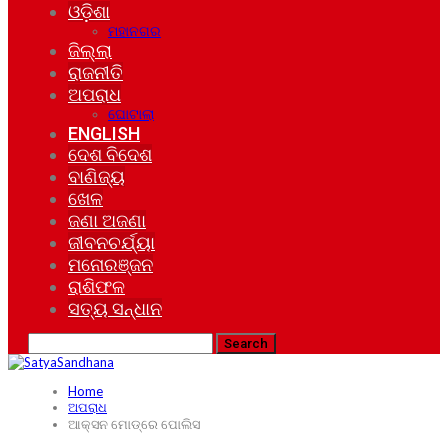
ଓଡ଼ିଶା
ମହାନଗର
ଜିଲ୍ଲା
ରାଜନୀତି
ଅପରାଧ
ଘୋଟାଲା
ENGLISH
ଦେଶ ବିଦେଶ
ବାଣିଜ୍ୟ
ଖେଳ
ଜଣା ଅଜଣା
ଜୀବନଚର୍ଯ୍ୟା
ମନୋରଞ୍ଜନ
ରାଶିଫଳ
ସତ୍ୟ ସନ୍ଧାନ
Home
ଅପରାଧ
ଆକ୍ସନ ମୋଡ୍‌ରେ ପୋଲିସ