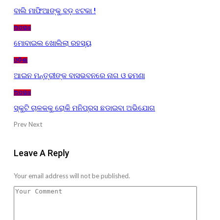
ବାଲି ମାଫିଆଙ୍କୁ ବଡ଼ ଝଟକା !
ଅପରାଧ
ମୋବାଇଲ ଖୋଲିଲା ରହସ୍ୟ
ଓଡ଼ିଶା
ଆଇନ ମନ୍ତ୍ରୀଙ୍କ ବାସଭବନରେ ନାଗ ଓ ଢମଣା
ଅପରାଧ
ସ୍କୁଟି ଚାଳକକୁ ରୋକି ମନିପ୍ରସ ଛଡାଇବା ଅଭିଯୋଗ
Prev
Next
Leave A Reply
Your email address will not be published.