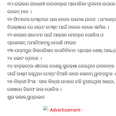
୧୦-ଇରାକର ରାଜଧାନୀ ବାଗଦାଦ୍‌ରେ ଆମେରିକା ଦୂତାବାସ ଉପରେ
ରକେଟ୍ ମାଡ ।
୧୧-ଫିଟନେସ ଟେଷ୍ଟରେ ପାସ ହେଲେ ଉମେଶ ଯାଦବ । ଇଂଲଣ୍
ବିପକ୍ଷରେ ଡେ ନାଇଟ ଟେଷ୍ଟ ପାଇଁ ଦଳରେ ହେଲେ ସାମିଲ ।
୧୨-କରୋନା ସଚେତନ ପାଇଁ ଆକ୍ସନ ମୋଡ୍‌ରେ ପୋଲିସ ଓ
ପ୍ରଶାସନ; ଅମାନିଆଙ୍କୁ ହେଉଛି ଫାଇନ
୧୩-ପଦ୍ମପୁର ଜିଲାପରିଷଦ ଉପନିର୍ବାଚନ: ପ୍ରଚାର ଶେଷ, ଆସନ୍ତ
୨୪ ଭୋଟ ଗ୍ରହଣ ।
୧୪-ହାଡ଼ଭଙ୍ଗା ଶୀତରେ ଦେଶକୁ ସୁରକ୍ଷା ଦେଉଥିବା ଯବାନଙ୍କ
ପାଇଁ ଉଷ୍ମ ରହୁଥିବା ଟେଣ୍ଟ ତିଆରି କଲେ ସୋନମ୍ ୱାଙ୍ଗଚୁକ ।
୧୫-ଦିଲ୍ଲୀ ହିଂସା : ଲାଲ କିଲ୍ଲା ଉପରେ ଚଢି ବୁଲାଇଥିଲା ଖଣ୍ଡା,
ଶେଷରେ ଗିରଫ କଲା ପୋଲିସ ।
ଶୁଭ ସକାଳ,ସୁପ୍ରଭାତ