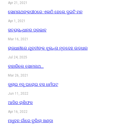
Apr 21, 2021
ସୋମନାଥଙ୍କପୀଠରେ ଏକାଠି ହେଲେ ଦୁଇଟି ମନ
Apr 1, 2021
ସତ୍ୟସନ୍ଧାନର ପ୍ରଭାବ
Mar 16, 2021
ରାଜଧାନୀରେ ଯୁବତୀଙ୍କ ଝୁଲନ୍ତା ମୃତଦେହ ଉଦ୍ଧାର
Jul 24, 2025
ବାହାରିଲେ ସୋମନାଥ…
Mar 26, 2021
ଜୁଲାଇ ୧ରୁ ଘରୋଇ ବସ ଧର୍ମଘଟ
Jun 11, 2022
ଆଜିର ରାଶିଫଳ
Apr 16, 2022
ମଧୁବନ ଗାଁରେ ବୁଲିଲା ଖଣ୍ଡା