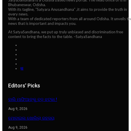
Bhubaneswar, Odisha.
With its tagline, “Satyara Anusandhana” ,it aims to provide the truth in
every news.
With a team of dedicated reporters from all around Odisha. It unveils th
news that is important and impacts you.
At SatyaSandhana, we put up truly unbiased and discrimination free
content to bring the facts to the table. –SatyaSandhana
Editors' Picks
ବାଲି ମାଫିଆଙ୍କୁ ବଡ଼ ଝଟକା !
Aug 9, 2026
ମୋବାଇଲ ଖୋଲିଲା ରହସ୍ୟ
Aug 9, 2026