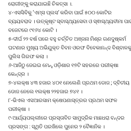
ରୋଗୀଙ୍କୁ କରାଯାଇଛି ଚିକତ୍ସା ।.
୪-ଏସସିବିକୁ ‘ଏମ୍ସ ପ୍ଲସ’ କରିବା ପାଇଁ ୫୦୦ କୋଟିର
ବ୍ୟୟବରାଦ । ଉତ୍କୃଷ୍ଟ ସ୍ବାସ୍ଥ୍ୟସେବା ଓ ସ୍ଵାସ୍ଥ୍ୟବୀମା ପା
ବଜେଟରେ ୯୧୬୪ କୋଟି ।
୫-ଦୀର୍ଘ ୨୨ ବର୍ଷ ପରେ ବହୁ ଚର୍ଚ୍ଚିତ ଅଞ୍ଜନା ମିଶ୍ର ଗଣଦୁଷ୍କର୍ମ
ଘଟଣାର ମୁଖ୍ୟ ଅଭିଯୁକ୍ତ ବିବନ ଓରଫ ବିବେକାନନ୍ଦ ବିଶ୍ବାଳକ
ପୁଲିସ ଗିରଫ କଲା ।
୬-ଆଜିଠୁ ଜେଇଇ ମେନ୍‌, ଓଡ଼ିଶାର ୧୭ଟି ସହରରେ ପରୀକ୍ଷା
କେନ୍ଦ୍ର ।
୭-୪ଲକ୍ଷ ୪୩ ହଜାର ୪୦୧ ନେଲେଣି ପ୍ରଥମ ଡୋଜ ; ଦ୍ବିତୀୟ
ଡୋଜ ନେଲେ ୧ଲକ୍ଷ ୨୨ହଜାର ୭୪୧ ।
୮-ଭିଏଲ ଏସଆରସାମ କ୍ଷେପଣାସ୍ତ୍ରର ପ୍ରଥମ ସଫଳ
ପରୀକ୍ଷା ।
୯-ଆର୍ଯ୍ୟପଲ୍ଲୀରେ ପ୍ରସ୍ତାବିତ ସାମୁଦ୍ରିକ ମାଛଧରା ବନ୍ଦର
ପ୍ରସଙ୍ଗ : ସ୍ଥିତି ପରଖିଲେ ପୁନେର ୨ ବୈଜ୍ଞାନିକ ।