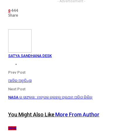
- Advertisement -
444
0
Share
SATYA SANDHANA DESK
Prev Post
ଆଜିର ଅନୁଚିନ୍ତା
Next Post
NASA ର ସଫଳତା : ମଙ୍ଗଳ ଗ୍ରହରୁ ପ୍ରଥମ ଅଡିଓ ରିଲିଜ୍
You Might Also Like
More From Author
ଓଡ଼ିଶା