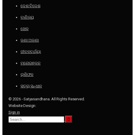
ଦେଶ ବିଦେଶ
ବାଣିଜ୍ୟ
ଖେଳ
ଜଣା ଅଜଣା
ଜୀବନଚର୍ଯ୍ୟା
ମନୋରଞ୍ଜନ
ରାଶିଫଳ
ସତ୍ୟ ସନ୍ଧାନ
© 2026 - Satyasandhana. All Rights Reserved.
Website Design:
Sign in