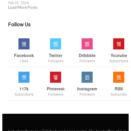
Feb 25, 2024
Load More Posts
Follow Us
Facebook
Twitter
Dribbble
Youtube
Likes
Followers
Followers
Subscribers
117k
Pinterest
Instagram
RSS
Subscribers
Followers
Followers
Subscribe
SatyaSandhana is a Odisha based news portal. The head office of is in