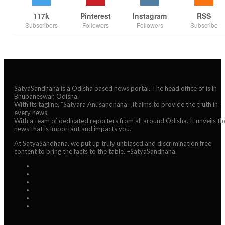
117k
Pinterest
Instagram
RSS
Subscribers
Followers
Followers
Subscribe
SatyaSandhana is a Odisha based news portal. The head office of is in
Bhubaneswar, Odisha.
With its tagline, “Satyara Anusandhana” ,it aims to provide the truth in
every news.
With a team of dedicated reporters from all around Odisha. It unveils th
news that is important and impacts you.
At SatyaSandhana, we put up truly unbiased and discrimination free
content to bring the facts to the table. –SatyaSandhana