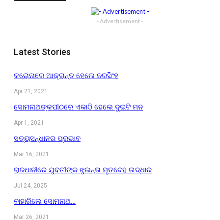
- Advertisement -
Latest Stories
କରୋନାରେ ଆକ୍ରାନ୍ତ ହେଲେ ନରସିଂହ
Apr 21, 2021
ସୋମନାଥଙ୍କପୀଠରେ ଏକାଠି ହେଲେ ଦୁଇଟି ମନ
Apr 1, 2021
ସତ୍ୟସନ୍ଧାନର ପ୍ରଭାବ
Mar 16, 2021
ରାଜଧାନୀରେ ଯୁବତୀଙ୍କ ଝୁଲନ୍ତା ମୃତଦେହ ଉଦ୍ଧାର
Jul 24, 2025
ବାହାରିଲେ ସୋମନାଥ…
Mar 26, 2021