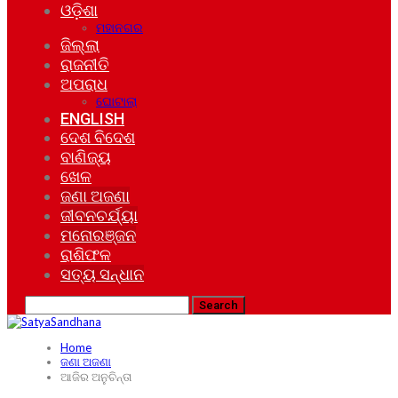
ଓଡ଼ିଶା
ମହାନଗର
ଜିଲ୍ଲା
ରାଜନୀତି
ଅପରାଧ
ଘୋଟାଲା
ENGLISH
ଦେଶ ବିଦେଶ
ବାଣିଜ୍ୟ
ଖେଳ
ଜଣା ଅଜଣା
ଜୀବନଚର୍ଯ୍ୟା
ମନୋରଞ୍ଜନ
ରାଶିଫଳ
ସତ୍ୟ ସନ୍ଧାନ
Home
ଜଣା ଅଜଣା
ଆଜିର ଅନୁଚିନ୍ତା