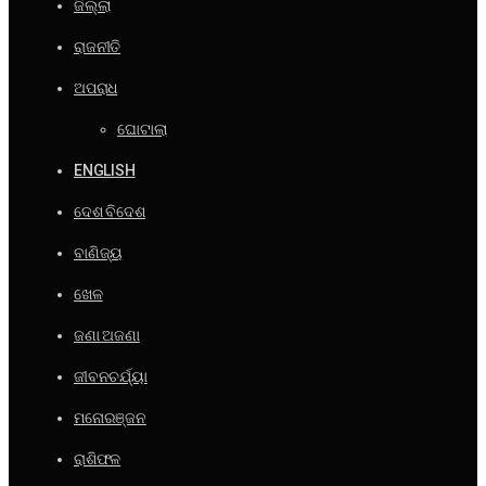
ଜିଲ୍ଲା
ରାଜନୀତି
ଅପରାଧ
ଘୋଟାଲା
ENGLISH
ଦେଶ ବିଦେଶ
ବାଣିଜ୍ୟ
ଖେଳ
ଜଣା ଅଜଣା
ଜୀବନଚର୍ଯ୍ୟା
ମନୋରଞ୍ଜନ
ରାଶିଫଳ