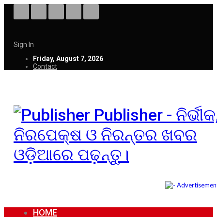
Sign In
Friday, August 7, 2026
Contact
Publisher - ନିର୍ଭୀକ
ନିରପେକ୍ଷ ଓ ନିରନ୍ତର ଖବର
ଓଡ଼ିଆରେ ପଢ଼ନ୍ତୁ।
HOME