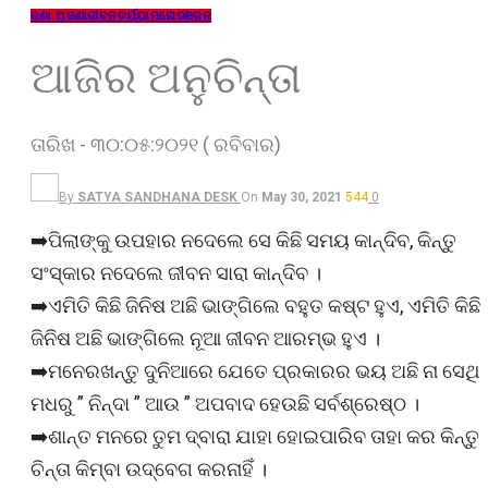
ଜଣା ଅଜଣା
ଜୀବନଚର୍ଯ୍ୟା
ମନୋରଞ୍ଜନ
ଆଜିର ଅନୁଚିନ୍ତା
ତାରିଖ - ୩୦:୦୫:୨୦୨୧ ( ରବିବାର)
By
SATYA SANDHANA DESK
On
May 30, 2021
544
0
➡️ପିଲାଙ୍କୁ ଉପହାର ନଦେଲେ ସେ କିଛି ସମୟ କାନ୍ଦିବ, କିନ୍ତୁ
ସଂସ୍କାର ନଦେଲେ ଜୀବନ ସାରା କାନ୍ଦିବ ।
➡️ଏମିତି କିଛି ଜିନିଷ ଅଛି ଭାଙ୍ଗିଲେ ବହୁତ କଷ୍ଟ ହୁଏ, ଏମିତି କିଛି
ଜିନିଷ ଅଛି ଭାଙ୍ଗିଲେ ନୂଆ ଜୀବନ ଆରମ୍ଭ ହୁଏ ।
➡️ମନେରଖନ୍ତୁ ଦୁନିଆରେ ଯେତେ ପ୍ରକାରର ଭୟ ଅଛି ନା ସେଥି
ମଧରୁ ” ନିନ୍ଦା ” ଆଉ ” ଅପବାଦ ହେଉଛି ସର୍ବଶ୍ରେଷ୍ଠ ।
➡️ଶାନ୍ତ ମନରେ ତୁମ ଦ୍ବାରା ଯାହା ହୋଇପାରିବ ତାହା କର କିନ୍ତୁ
ଚିନ୍ତା କିମ୍ବା ଉଦ୍‌ବେଗ କରନାହିଁ ।