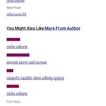
ଆଜିର ରାଶିଫଳ
Next Post
ଅପିଲ କଲେ ଦିଦି
You Might Also Like
More From Author
ଜୀବନଚର୍ଯ୍ୟା
ଆଜିର ରାଶିଫଳ
UNCATEGORIZED
ଶ୍ରାବଣୀ ଯାତ୍ରା ପାଇଁ କଟକଣା
ଓଡ଼ିଶା
ଆୟୁର୍ବେଦ ଆଧାରିତ ଜୀବନ ଶୈଳୀକୁ ଗୁରୁତ୍ୱ
ଜଣା ଅଜଣା
ଆଜିର ରାଶିଫଳ
Prev
Next