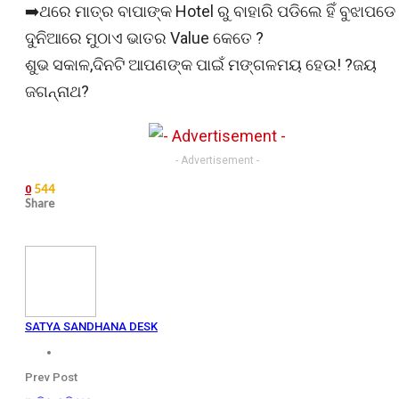
➡️ଥରେ ମାତ୍ର ବାପାଙ୍କ Hotel ରୁ ବାହାରି ପଡିଲେ ହିଁ ବୁଝାପଡେ
ଦୁନିଆରେ ମୁଠାଏ ଭାତର Value କେତେ ?
ଶୁଭ ସକାଳ,ଦିନଟି ଆପଣଙ୍କ ପାଇଁ ମଙ୍ଗଳମୟ ହେଉ! ?ଜୟ
ଜଗନ୍ନାଥ?
- Advertisement -
544
0
Share
SATYA SANDHANA DESK
Prev Post