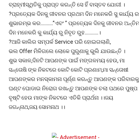
ବ୍ରାହ୍ମୀସ୍ଥିତିକୁ ପ୍ରାପ୍ତ କରନ୍ତି ସେ ହିଁ ବାସ୍ତବ ଯୋଗୀ ।
?ପ୍ରତ୍ୟେକ ଦିନକୁ ଜୀବନର ପ୍ରଥମ ଦିନ ମନେକରି ସୁ କାର୍ଯ୍ୟ ର
ଶୁଭାରମ୍ଭ କର……….”ଏବଂ ” ପ୍ରତ୍ୟେକ ଦିନକୁ ଜୀବନର ଅନ୍ତି
ଦିନ ମନେକରି କୁ କାର୍ଯ୍ୟ ରୁ ନିବୃତ ରୁହ………..।
?ଆଜି କାଲିର ସମ୍ପର୍କ Service ପରି ହୋଇଗଲାଣି,
ଭଲ Offer ମିଳିଗଲେ ଲୋକେ ପୁରୁଣାକୁ ଭୁଲି ଯାଉଛନ୍ତି ।
ଶୁଭ ସକାଳ,ଦିନଟି ଆପଣଙ୍କ ପାଇଁ ମଙ୍ଗଳମୟ ହେଉ, ମା
ସନ୍ତୋଷି ଙ୍କ ନିକଟରେ କୋଟି କୋଟି ପ୍ରଣାମ,ମା ସନ୍ତୋଷୀ
ଆପଣଙ୍କର ମନସ୍କାମନା ପୂର୍ଣ୍ଣ କରନ୍ତୁ ଆପଣଙ୍କ ପରିବାରକୁ
ଘଣ୍ଟ ଘୋଡାଇ ନିରୋଗ ରଖନ୍ତୁ ଆପଣଙ୍କ ଚଲା ପଥରେ ପୁଷ୍ପ
ବୃଷ୍ଟି ହେଉ ମାଙ୍କ ନିକଟରେ ଏତିକି ପ୍ରାର୍ଥନା ।।ଜୟ
ଜଗନ୍ନାଥ,ଜୟ ସୋମନାଥ ।।