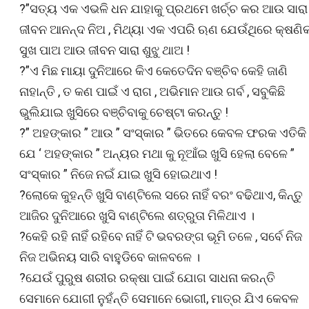
?”ସତ୍ୟ ଏକ ଏଭଳି ଧନ ଯାହାକୁ ପ୍ରଥମେ ଖର୍ଚ୍ଚ କର ଆଉ ସାରା
ଜୀବନ ଆନନ୍ଦ ନିଅ , ମିଥ୍ୟା ଏକ ଏପରି ଋଣ ଯେଉଁଥିରେ କ୍ଷଣି
ସୁଖ ପାଅ ଆଉ ଜୀବନ ସାରା ଶୁଝୁ ଥାଅ !
?”ଏ ମିଛ ମାୟା ଦୁନିଆରେ କିଏ କେତେଦିନ ବଞ୍ଚିବ କେହି ଜାଣି
ନାହାନ୍ତି , ତ କଣ ପାଇଁ ଏ ରାଗ , ଅଭିମାନ ଆଉ ଗର୍ବ , ସବୁକିଛି
ଭୁଲିଯାଇ ଖୁସିରେ ବଞ୍ଚିବାକୁ ଚେଷ୍ଟା କରନ୍ତୁ !
?” ଅହଙ୍କାର ” ଆଉ ” ସଂସ୍କାର ” ଭିତରେ କେବଳ ଫରକ ଏତିକି
ଯେ ‘ ଅହଙ୍କାର ” ଅନ୍ୟର ମଥା କୁ ନୂଆଁଇ ଖୁସି ହେଲା ବେଳେ ”
ସଂସ୍କାର ” ନିଜେ ନଇଁ ଯାଇ ଖୁସି ହୋଇଥାଏ !
?ଲୋକେ କୁହନ୍ତି ଖୁସି ବାଣ୍ଟିଲେ ସରେ ନାହିଁ ବରଂ ବଢିଥାଏ, କିନ୍ତୁ
ଆଜିର ଦୁନିଆରେ ଖୁସି ବାଣ୍ଟିଲେ ଶତ୍ରୁତା ମିଳିଥାଏ ।
?କେହି ରହି ନାହିଁ ରହିବେ ନାହିଁ ଟି ଭବରଙ୍ଗ ଭୂମି ତଳେ , ସର୍ବେ ନିଜ
ନିଜ ଅଭିନୟ ସାରି ବାହୁଡିବେ କାଳବଳେ ।
?ଯେଉଁ ପୁରୁଷ ଶରୀର ରକ୍ଷା ପାଇଁ ଯୋଗ ସାଧନା କରନ୍ତି
ସେମାନେ ଯୋଗୀ ନୁହଁନ୍ତି ସେମାନେ ଭୋଗୀ, ମାତ୍ର ଯିଏ କେବଳ