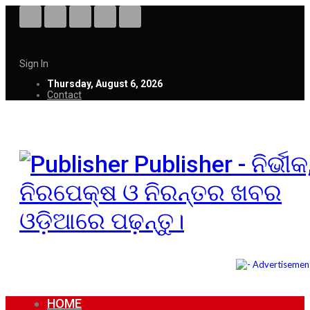
Sign In
Thursday, August 6, 2026
Contact
Publisher - ନିର୍ଭୀକ
ନିରପେକ୍ଷ ଓ ନିରନ୍ତର ଖବର
ଓଡ଼ିଆରେ ପଢ଼ନ୍ତୁ।
HOME