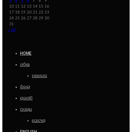
3
4
5
6
7
8
9
10
11
12
13
14
15
16
17
18
19
20
21
22
23
24
25
26
27
28
29
30
31
« Jul
HOME
ଓଡ଼ିଶା
ମହାନଗର
ଜିଲ୍ଲା
ରାଜନୀତି
ଅପରାଧ
ଘୋଟାଲା
ENGLISH