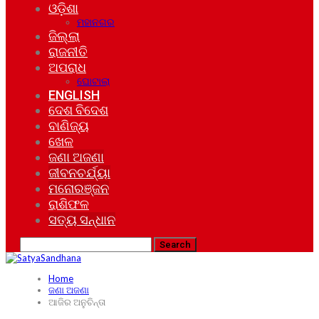
ଓଡ଼ିଶା
ମହାନଗର
ଜିଲ୍ଲା
ରାଜନୀତି
ଅପରାଧ
ଘୋଟାଲା
ENGLISH
ଦେଶ ବିଦେଶ
ବାଣିଜ୍ୟ
ଖେଳ
ଜଣା ଅଜଣା
ଜୀବନଚର୍ଯ୍ୟା
ମନୋରଞ୍ଜନ
ରାଶିଫଳ
ସତ୍ୟ ସନ୍ଧାନ
Home
ଜଣା ଅଜଣା
ଆଜିର ଅନୁଚିନ୍ତା