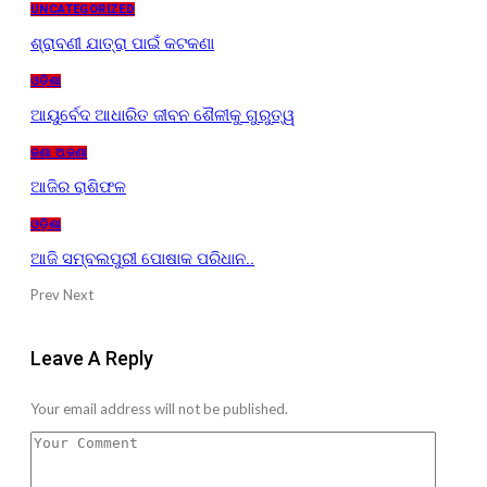
UNCATEGORIZED
ଶ୍ରାବଣୀ ଯାତ୍ରା ପାଇଁ କଟକଣା
ଓଡ଼ିଶା
ଆୟୁର୍ବେଦ ଆଧାରିତ ଜୀବନ ଶୈଳୀକୁ ଗୁରୁତ୍ୱ
ଜଣା ଅଜଣା
ଆଜିର ରାଶିଫଳ
ଓଡ଼ିଶା
ଆଜି ସମ୍ବଲପୁରୀ ପୋଷାକ ପରିଧାନ..
Prev
Next
Leave A Reply
Your email address will not be published.