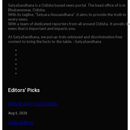
SatyaSandhana is a Odisha based news portal. The head office of is in
Bhubaneswar, Odisha.
With its tagline, “Satyara Anusandhana” ,it aims to provide the truth in
every news.
With a team of dedicated reporters from all around Odisha. It unveils th
news that is important and impacts you.
At SatyaSandhana, we put up truly unbiased and discrimination free
content to bring the facts to the table. –SatyaSandhana
Editors' Picks
ଶ୍ରାବଣୀ ଯାତ୍ରା ପାଇଁ କଟକଣା
Aug 6, 2026
ଆଜିର ରାଶିଫଳ