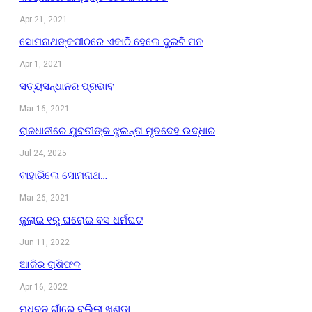
Apr 21, 2021
ସୋମନାଥଙ୍କପୀଠରେ ଏକାଠି ହେଲେ ଦୁଇଟି ମନ
Apr 1, 2021
ସତ୍ୟସନ୍ଧାନର ପ୍ରଭାବ
Mar 16, 2021
ରାଜଧାନୀରେ ଯୁବତୀଙ୍କ ଝୁଲନ୍ତା ମୃତଦେହ ଉଦ୍ଧାର
Jul 24, 2025
ବାହାରିଲେ ସୋମନାଥ…
Mar 26, 2021
ଜୁଲାଇ ୧ରୁ ଘରୋଇ ବସ ଧର୍ମଘଟ
Jun 11, 2022
ଆଜିର ରାଶିଫଳ
Apr 16, 2022
ମଧୁବନ ଗାଁରେ ବୁଲିଲା ଖଣ୍ଡା