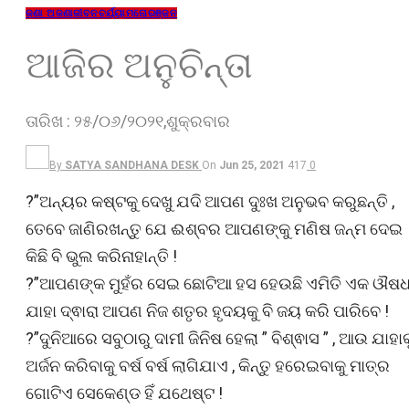
ଜଣା ଅଜଣା
ଜୀବନଚର୍ଯ୍ୟା
ମନୋରଞ୍ଜନ
ଆଜିର ଅନୁଚିନ୍ତା
ତାରିଖ : ୨୫/୦୬/୨୦୨୧,ଶୁକ୍ରବାର
By
SATYA SANDHANA DESK
On
Jun 25, 2021
417
0
?”ଅନ୍ୟର କଷ୍ଟକୁ ଦେଖୁ ଯଦି ଆପଣ ଦୁଃଖ ଅନୁଭବ କରୁଛନ୍ତି ,
ତେବେ ଜାଣିରଖନ୍ତୁ ଯେ ଈଶ୍ବର ଆପଣଙ୍କୁ ମଣିଷ ଜନ୍ମ ଦେଇ
କିଛି ବି ଭୁଲ କରିନାହାନ୍ତି !
?”ଆପଣଙ୍କ ମୁହଁର ସେଇ ଛୋଟିଆ ହସ ହେଉଛି ଏମିତି ଏକ ଔଷ
ଯାହା ଦ୍ଵାରା ଆପଣ ନିଜ ଶତୃର ହୃଦୟକୁ ବି ଜୟ କରି ପାରିବେ !
?”ଦୁନିଆରେ ସବୁଠାରୁ ଦାମୀ ଜିନିଷ ହେଲା ” ବିଶ୍ଵାସ ” , ଆଉ ଯାହାକ
ଅର୍ଜନ କରିବାକୁ ବର୍ଷ ବର୍ଷ ଲାଗିଯାଏ , କିନ୍ତୁ ହରେଇବାକୁ ମାତ୍ର
ଗୋଟିଏ ସେକେଣ୍ଡ ହିଁ ଯଥେଷ୍ଟ !