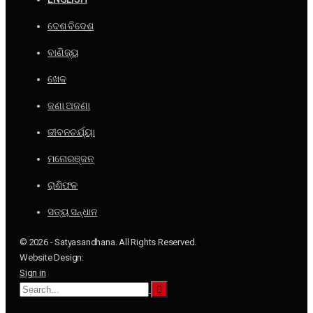
ଦେଶ ବିଦେଶ
ବାଣିଜ୍ୟ
ଖେଳ
ଜଣା ଅଜଣା
ଜୀବନଚର୍ଯ୍ୟା
ମନୋରଞ୍ଜନ
ରାଶିଫଳ
ସତ୍ୟ ସନ୍ଧାନ
© 2026 - Satyasandhana. All Rights Reserved.
Website Design:
Sign in