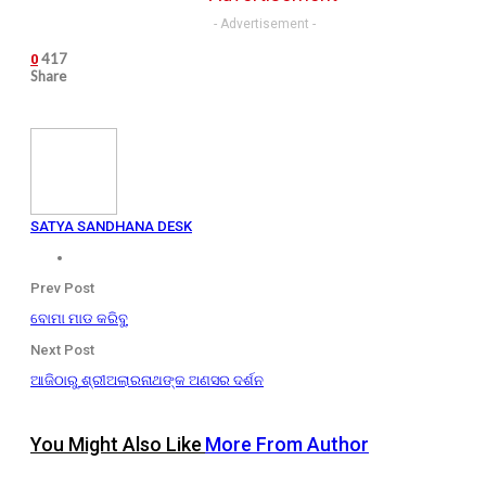
- Advertisement -
417
0
Share
SATYA SANDHANA DESK
Prev Post
ବୋମା ମାଡ କରିବୁ
Next Post
ଆଜିଠାରୁ ଶ୍ରୀଅଲାରନାଥଙ୍କ ଅଣସର ଦର୍ଶନ
You Might Also Like
More From Author