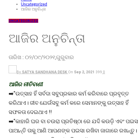
Uncategorized
ଆଜିର ଅନୁଚିନ୍ତା
UNCATEGORIZED
ଆଜିର ଅନୁଚିନ୍ତା
ତାରିଖ : ୦୨/୦୯/୨୦୨୧,ଗୁରୁବାର
By
SATYA SANDHANA DESK
On
Sep 2, 2021
399
0
ଆଜିର ନୀତିବାଣୀ
➡️”ଉତ୍ସାହ ହିଁ ସର୍ବଦା ସବୁପ୍ରକାର କର୍ମ କରିବାରେ ପ୍ରବୃତ୍ତ
କରିଥାଏ। ଜୀବ ଯେଉଁସବୁ କର୍ମ କରେ ସେମାନଙ୍କୁ ଉତ୍ସାହ ହିଁ
ସଫଳତା ଦେଇଥାଏ !!
➡️”କାହାରି ଘର ବା ଚଉରା ପ୍ରତିଷ୍ଠା ରେ ଯଦି କଉଡ଼ି ଏବଂ ପଇସ
ପାଆନ୍ତି ତାକୁ ଆଣି ଆପଣଙ୍କ ପଇସା ରଖିବା ଜାଗାରେ ରଖନ୍ତୁ।