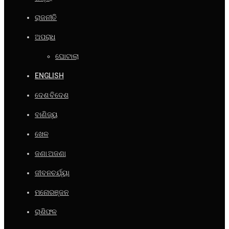
ରାଜନୀତି
ଅପରାଧ
ଘୋଟାଲା
ENGLISH
ଦେଶ ବିଦେଶ
ବାଣିଜ୍ୟ
ଖେଳ
ଜଣା ଅଜଣା
ଜୀବନଚର୍ଯ୍ୟା
ମନୋରଞ୍ଜନ
ରାଶିଫଳ