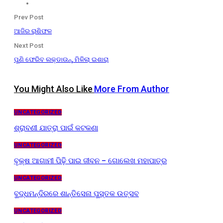
Prev Post
ଆଜିର ରାଶିଫଳ
Next Post
ପୁଣି ଫେରିବ ଲକ୍‌ଡାଉନ୍, ମିଳିଲା ଇଶାରା
You Might Also Like
More From Author
UNCATEGORIZED
ଶ୍ରାବଣୀ ଯାତ୍ରା ପାଇଁ କଟକଣା
UNCATEGORIZED
ବୃକ୍ଷ ଆଗାମୀ ପିଢ଼ି ପାଇ ଜୀବନ – ଗୋଲେଖ ମହାପାତ୍ର
UNCATEGORIZED
ବୁଦ୍ଧମନ୍ଦିରରେ ଶାନ୍ତିସେନା ପୁସ୍ତକ ଉତ୍ସବ
UNCATEGORIZED