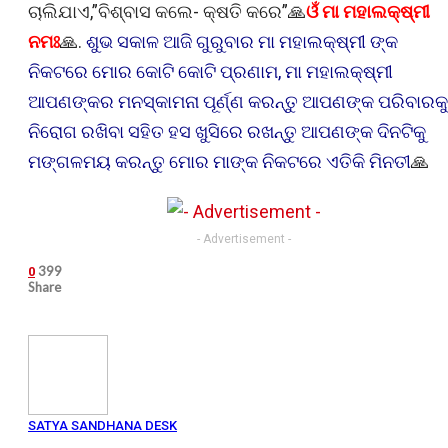
ଚାଲିଯାଏ,”ବିଶ୍ବାସ କଲେ- କ୍ଷତି କରେ”🙏
ଓଁ ମା ମହାଲକ୍ଷ୍ମୀ
ନମଃ
🙏.
ଶୁଭ ସକାଳ ଆଜି ଗୁରୁବାର ମା ମହାଲକ୍ଷ୍ମୀ ଙ୍କ
ନିକଟରେ ମୋର କୋଟି କୋଟି ପ୍ରଣାମ, ମା ମହାଲକ୍ଷ୍ମୀ
ଆପଣଙ୍କର ମନସ୍କାମନା ପୂର୍ଣ୍ଣ କରନ୍ତୁ ଆପଣଙ୍କ ପରିବାରକୁ
ନିରୋଗ ରଖିବା ସହିତ ହସ ଖୁସିରେ ରଖନ୍ତୁ ଆପଣଙ୍କ ଦିନଟିକୁ
ମଙ୍ଗଳମୟ କରନ୍ତୁ ମୋର ମାଙ୍କ ନିକଟରେ ଏତିକି ମିନତୀ
🙏
- Advertisement -
399
0
Share
SATYA SANDHANA DESK