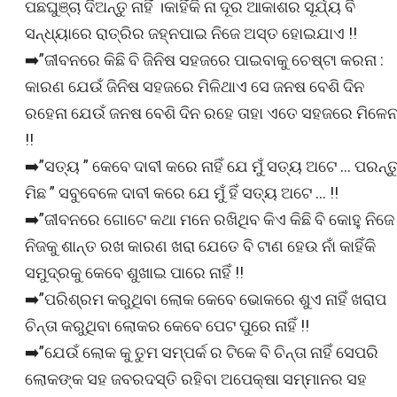
ପଛଘୁଞ୍ଚା ଦିଅନ୍ତୁ ନାହିଁ ।କାହିଁକି ନା ଦୂର ଆକାଶର ସୂର୍ଯ୍ୟ ବି
ସନ୍ଧ୍ୟାରେ ରାତ୍ରିର ଜହ୍ନପାଇ ନିଜେ ଅସ୍ତ ହୋଇଯାଏ !!
➡️”ଜୀବନରେ କିଛି ବି ଜିନିଷ ସହଜରେ ପାଇବାକୁ ଚେଷ୍ଟା କରନା :
କାରଣ ଯେଉଁ ଜିନିଷ ସହଜରେ ମିଳିଥାଏ ସେ ଜନଷ ବେଶି ଦିନ
ରହେନା ଯେଉଁ ଜନଷ ବେଶି ଦିନ ରହେ ତାହା ଏତେ ସହଜରେ ମିଳେନ
!!
➡️”ସତ୍ୟ ” କେବେ ଦାବୀ କରେ ନାହିଁ ଯେ ମୁଁ ସତ୍ୟ ଅଟେ … ପରନ୍ତୁ
ମିଛ ” ସବୁବେଳେ ଦାବୀ କରେ ଯେ ମୁଁ ହିଁ ସତ୍ୟ ଅଟେ … !!
➡️”ଜୀବନରେ ଗୋଟେ କଥା ମନେ ରଖିଥିବ କିଏ କିଛି ବି କୋହୁ ନିଜେ
ନିଜକୁ ଶାନ୍ତ ରଖ କାରଣ ଖରା ଯେତେ ବି ଟାଣ ହେଉ ନାଁ କାହିଁକି
ସମୁଦ୍ରକୁ କେବେ ଶୁଖାଇ ପାରେ ନାହିଁ !!
➡️”ପରିଶ୍ରମ କରୁଥିବା ଲୋକ କେବେ ଭୋକରେ ଶୁଏ ନାହିଁ ଖରାପ
ଚିନ୍ତା କରୁଥିବା ଲୋକର କେବେ ପେଟ ପୁରେ ନାହିଁ !!
➡️”ଯେଉଁ ଲୋକ କୁ ତୁମ ସମ୍ପର୍କ ର ଟିକେ ବି ଚିନ୍ତା ନାହିଁ ସେପରି
ଲୋକଙ୍କ ସହ ଜବରଦସ୍ତି ରହିବା ଅପେକ୍ଷା ସମ୍ମାନର ସହ