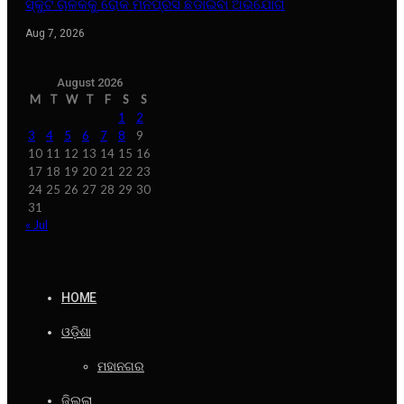
ସ୍କୁଟି ଚାଳକକୁ ରୋକି ମନିପ୍ରସ ଛଡାଇବା ଅଭିଯୋଗ
Aug 7, 2026
August 2026
M
T
W
T
F
S
S
1
2
3
4
5
6
7
8
9
10
11
12
13
14
15
16
17
18
19
20
21
22
23
24
25
26
27
28
29
30
31
« Jul
HOME
ଓଡ଼ିଶା
ମହାନଗର
ଜିଲ୍ଲା