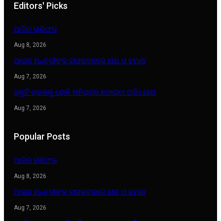
Editors' Picks
ଆଜିର ରାଶିଫଳ
Aug 8, 2026
ଆଇନ ମନ୍ତ୍ରୀଙ୍କ ବାସଭବନରେ ନାଗ ଓ ଢମଣା
Aug 7, 2026
ସ୍କୁଟି ଚାଳକକୁ ରୋକି ମନିପ୍ରସ ଛଡାଇବା ଅଭିଯୋଗ
Aug 7, 2026
Popular Posts
ଆଜିର ରାଶିଫଳ
Aug 8, 2026
ଆଇନ ମନ୍ତ୍ରୀଙ୍କ ବାସଭବନରେ ନାଗ ଓ ଢମଣା
Aug 7, 2026