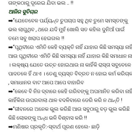
ତାଙ୍କଠାରୁ ଦୂରେଇ ଯିବା ଭଲ .. !!
ଆଜିର ସୁବିଚାର
➡️”ଯେତେବେଳ ପର୍ଯ୍ୟନ୍ତ ଚୁପଚାପ ସହୁ ଥିବ ତୁମେ ସମସ୍ତଙ୍କୁ
ଭଲ ଲାଗୁଥିବ , ଥରେ ଯଦି ମୁହଁ ଖୋଲି ସତ କହିଲ ଦୁନିଆଁ ପାଇଁ
ତମେ ସବୁ ଖରାପ ହେଇଗଲ !!
➡️”ପୃଥିବୀରେ ଏମିତି କେହି ବ୍ୟକ୍ତି ନାହିଁ ଯାହାର କିଛି ସମସ୍ୟା ନାହିଁ
ଆଉ ପୃଥିବୀରେ ଏମିତି କିଛି ସମସ୍ୟା ନାହିଁ ଯାହାର କିଛି ସମାଧାନ ନାହ
। ଲକ୍ଷ୍ୟ ଯେତେ ଉଚ୍ଚ ହୋଇଥାଉ ନା କାହିଁକି ରାସ୍ତା ସବୁବେଳେ
ପାଦତଳେ ହିଁ ଥାଏ । ତେଣୁ ବ୍ୟସ୍ତ ବିବ୍ରତ ନ ହୋଇ କର୍ମ କରିଚା
, ସମାଧାନର ବାଟ ଆପେ ଆପେ ବାହାରିବ
➡️”କେବେ ବି ନିଜ ଦ୍ବାରେ କେହି ଗରିବଙ୍କୁ ଅପମାନିତ କରିବା ନାହି
କାହିଁକିନା ଉପରବାଲା ଥାଳ ବଦଳିବାରେ ଡେରି କରି ନ ଥାନ୍ତି !
➡️”ଜୀବନରେ ଅନେକ ଭୁଲ କରିଛି ଆଉ ସବୁଠାରୁ ବଡ଼ ଭୁଲ କରିଛି
କିଛି ଲୋକଙ୍କୁ ଅନ୍ଧ ଭଳି ବିଶ୍ବାସ କରି !!
➡️ମଣିଷର ପ୍ରକୃତି:-ସ୍ବାର୍ଥ ପୂରଣ ହେଲେ- ଛାଡ଼ି