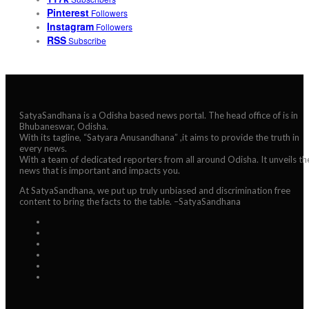
Pinterest
Followers
Instagram
Followers
RSS
Subscribe
SatyaSandhana is a Odisha based news portal. The head office of is in
Bhubaneswar, Odisha.
With its tagline, “Satyara Anusandhana” ,it aims to provide the truth in
every news.
With a team of dedicated reporters from all around Odisha. It unveils th
news that is important and impacts you.
At SatyaSandhana, we put up truly unbiased and discrimination free
content to bring the facts to the table. –SatyaSandhana