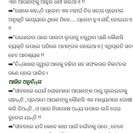
ଏହା ଆପଣଙ୍କୁ ଆହୁରି ଧନୀ କରିଥାଏ !!
➡️”ଲୋକେ କହନ୍ତି ପ୍ରେମ ଏକ ମହାର୍ଘ ଚିଜ ସଚ୍ଚା ପ୍ରେମର
ଅନୁଭୂତି ଭାଗ୍ୟରେ ଥିଲେ ମିଳେ……ପ୍ରେମ ହୁଏ ନାହିଁ, ହୋଇଯାଏ
!!
➡️”ଗଧୋଇବା ପରେ ପାଲଟା ଲୁଗାରୁ ଝରୁଥିବା ପାଣି କୌଣସି
ବ୍ୟକ୍ତି ଉପରେ ପଡିଲେ ଅମଙ୍ଗଳ ହୋଇଥାଏ | ଏଥିପ୍ରତି ସତର
ହେବ ଆବଶ୍ୟକ !!
➡️”ଚିନ୍ତାଧାରା ଦ୍ୱାରା ଆଗକୁ ବଢିବା ସହ ସଫଳତାର ନିକଟତର
ଜଣେ ହୋଇ ପାରିବ।
ଆଜିର ଅନୁଚିନ୍ତା
➡️”ଜୀବନରେ ଯେଉଁ ଲୋକମାନେ ଆପଣଙ୍କ ଠାରୁ ଦୂରେଇବାକୁ
ଚାହାନ୍ତି , ପ୍ରଥମେ ଆପଣଙ୍କୁ କୌଣସି ଏକ ମାଧ୍ୟମରେ ଦୋଷୀ
କରି ଦିଅନ୍ତି , ଓ ପରେ ନିଜଦୋଷ ଅନ୍ୟ ଉପରେ ଲଦି ଦେଇ
ଦୁରେଇ ଯାନ୍ତି !!
➡️”ଜୀବନରେ ଯଦି କେବେ କାହା ପାଇଁ ନଇଁବାକୁ ପଡେ , ତେବେ