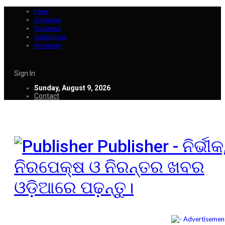
Likes
Followers
Followers
Subscribers
Followers
Sign In
Sunday, August 9, 2026
Contact
Publisher - ନିର୍ଭୀକ
ନିରପେକ୍ଷ ଓ ନିରନ୍ତର ଖବର
ଓଡ଼ିଆରେ ପଢ଼ନ୍ତୁ।