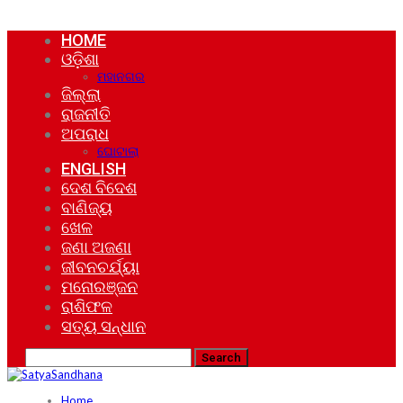
HOME
ଓଡ଼ିଶା
ମହାନଗର
ଜିଲ୍ଲା
ରାଜନୀତି
ଅପରାଧ
ଘୋଟାଲା
ENGLISH
ଦେଶ ବିଦେଶ
ବାଣିଜ୍ୟ
ଖେଳ
ଜଣା ଅଜଣା
ଜୀବନଚର୍ଯ୍ୟା
ମନୋରଞ୍ଜନ
ରାଶିଫଳ
ସତ୍ୟ ସନ୍ଧାନ
Home