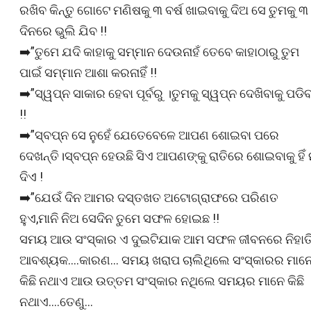
ରଖିବ କିନ୍ତୁ ଗୋଟେ ମଣିଷକୁ ୩ ବର୍ଷ ଖାଇବାକୁ ଦିଅ ସେ ତୁମକୁ ୩
ଦିନରେ ଭୁଲି ଯିବ !!
➡️”ତୁମେ ଯଦି କାହାକୁ ସମ୍ମାନ ଦେଉନାହଁ ତେବେ କାହାଠାରୁ ତୁମ
ପାଇଁ ସମ୍ମାନ ଆଶା କରନାହିଁ !!
➡️”ସ୍ୱପ୍ନ ସାକାର ହେବା ପୂର୍ବରୁ ।ତୁମକୁ ସ୍ୱପ୍ନ ଦେଖିବାକୁ ପଡି
!!
➡️”ସ୍ବପ୍ନ ସେ ନୁହେଁ ଯେତେବେଳେ ଆପଣ ଶୋଇବା ପରେ
ଦେଖନ୍ତି।ସ୍ବପ୍ନ ହେଉଛି ସିଏ ଆପଣଙ୍କୁ ରାତିରେ ଶୋଇବାକୁ ହିଁ 
ଦିଏ !
➡️”ଯେଉଁ ଦିନ ଆମର ଦସ୍ତଖତ ଅଟୋଗ୍ରାଫରେ ପରିଣତ
ହୁଏ,ମାନି ନିଅ ସେଦିନ ତୁମେ ସଫଳ ହୋଇଛ !!
ସମୟ ଆଉ ସଂସ୍କାର ଏ ଦୁଇଟିଯାକ ଆମ ସଫଳ ଜୀବନରେ ନିହାତ
ଆବଶ୍ୟକ….କାରଣ… ସମୟ ଖରାପ ଚାଲିଥିଲେ ସଂସ୍କାରର ମାନ
କିଛି ନଥାଏ ଆଉ ଉତ୍ତମ ସଂସ୍କାର ନଥିଲେ ସମୟର ମାନେ କିଛି
ନଥାଏ….ତେଣୁ…