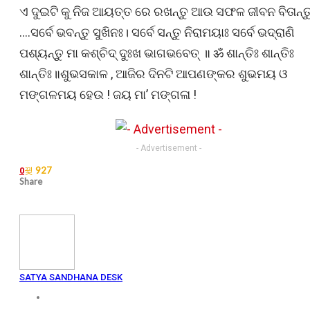
ଏ ଦୁଇଟି କୁ ନିଜ ଆୟତ୍ତ ରେ ରଖନ୍ତୁ ଆଉ ସଫଳ ଜୀବନ ବିତାନ୍ତ
….ସର୍ବେ ଭବନ୍ତୁ ସୁଖିନଃ। ସର୍ବେ ସନ୍ତୁ ନିରାମୟାଃ ସର୍ବେ ଭଦ୍ରାଣି
ପଶ୍ୟନ୍ତୁ ମା କଶ୍ଚିଦ୍ ଦୁଃଖ ଭାଗଭବେତ୍ ॥ ॐ ଶାନ୍ତିଃ ଶାନ୍ତିଃ
ଶାନ୍ତିଃ॥ଶୁଭସକାଳ , ଆଜିର ଦିନଟି ଆପଣଙ୍କର ଶୁଭମୟ ଓ
ମଙ୍ଗଳମୟ ହେଉ ! ଜୟ ମା’ ମଙ୍ଗଳା !
- Advertisement -
927
0
Share
SATYA SANDHANA DESK