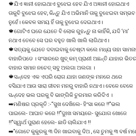
🍁ଯିଏ ଜ୍ଞାନୀ ହୋଇଥାଏ ବୁଝେଇ ହେବ ଯିଏ ଅଜ୍ଞାନୀ ହୋଇଥାଏ
ତାକୁବି ବୁଝେଇ ହେବ, କିନ୍ତୁ ଯିଏ ଅଭିମାନି ତାକୁ ବୁଝେଇବା ସମ୍ଭବ
ନୁହେଁ। କେବଳ ସମୟ ହିଁ ତାକୁ ବୁଝେଇ ଦେଇଥାଏ।
🍁ଗୋଟିଏ ଘରେ ଯେତେ ବି ଲୋକ ରୁହନ୍ତୁ ନା କାହିଁକି, ଯଦି ‘ମା’
ନଥାଏ ତେବେ ସେ ଘର ବହୁତ ଖାଲି ଖାଲି ଲାଗିଥାଏ।
🍁ସତ୍ୟକୁ ଯେତେ ଦବାଇବାକୁ ଚେଷ୍ଟା କଲେ ମଧ୍ୟ ତାହା ସାମନା
ବାହାରିପଡେ । ସଂସାରରେ ଖୁବ୍ କମ୍ ପ୍ରାଣୀ ଅଛନ୍ତି ଯାହାର ଭିତ
ବାହାର ସମାନ ନଚେତ୍ ସବୁ ଅଲଗା ଅଲଗା ।
🍁ସନ୍ଦେହ ଏକ ଏପରି ରୋଗ ଯାହା ଜଣଙ୍କ ମନରେ ଥରେ
ବସିଯାଏ ଆଉ ସାରା ଜୀବନ ମନରୁ ବାହାରି ନଥାଏ। ବେଳେ ବେଳେ
ସନ୍ଦେହ ଭଲ ଘରକୁ ବି ଭାଙ୍ଗିକି ଚୁରମାର କରିଦିଏ ।
➡️ମଣିଷର ପ୍ରକୃତି :-“ସୁଖ ଦେଖିଲେ- ହିଂସା କରେ !!”ଭଲ
ପାଇଲେ- ଆଘାତ କରେ !!”ଦୁଃଖ ସମୟରେ- ସୁଯୋଗ ଖୋଜେ
!!”ସ୍ୱାର୍ଥ ପୁରାଣ ହେଲେ- ଛାଡି ଚାଲିଯାଏ !!
➡️”ଗୋଟେ କୁକୁରକୁ ୩ ଦିନ ଖାଇବାକୁ ଦିଅ , ସେ ତୁମକୁ ୩ ବର୍ଷ ମ