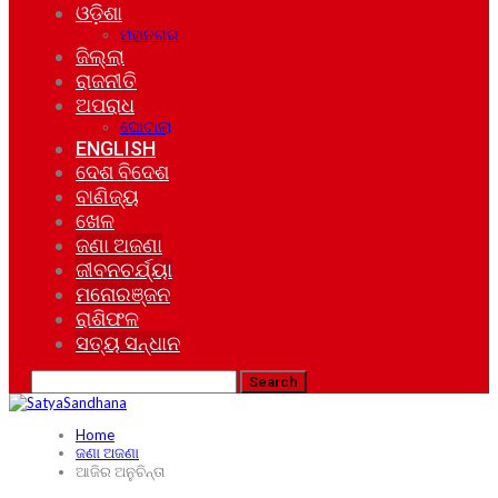
ଓଡ଼ିଶା
ମହାନଗର
ଜିଲ୍ଲା
ରାଜନୀତି
ଅପରାଧ
ଘୋଟାଲା
ENGLISH
ଦେଶ ବିଦେଶ
ବାଣିଜ୍ୟ
ଖେଳ
ଜଣା ଅଜଣା
ଜୀବନଚର୍ଯ୍ୟା
ମନୋରଞ୍ଜନ
ରାଶିଫଳ
ସତ୍ୟ ସନ୍ଧାନ
Home
ଜଣା ଅଜଣା
ଆଜିର ଅନୁଚିନ୍ତା