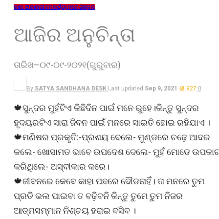
ଜଣା ଅଜଣା
ଜୀବନଚର୍ଯ୍ୟା
ମନୋରଞ୍ଜନ
ଆଜିର ଅନୁଚିନ୍ତା
ତାରିଖ–୦୯-୦୯-୨୦୨୧(ଗୁରୁବାର)
By
SATYA SANDHANA DESK
Last updated
Sep 9, 2021
927
0
🍁ସୁନ୍ଦର ମୁହଁଟିଏ କିଛିଦିନ ପାଇଁ ମନେ ରୁହେ।କିନ୍ତୁ ସୁନ୍ଦର
ହୃଦୟରଟିଏ ସାରା ଜିବନ ପାଇଁ ମନରେ ସାଇତି ହୋଇ ରହିଯାଏ ।
🍁ମଣିଷର ପ୍ରକୃତି:-ପ୍ରଶୟ ଦେଲେ- ମୁଣ୍ଡରେ ଚଢ଼େ ଆଦର
କଲେ- ଖୋସାମତ ଭାବେ ଉପଦେଶ ଦେଲେ- ମୁହଁ ମୋଡେ ଉପକା
କରିଥିଲେ- ଅସ୍ବୀକାର କରେ।
🍁ଜୀବନରେ କେବେ କାହା ପଛରେ ଦୌଡନାହିଁ। ତା ମନରେ ତୁମ
ପ୍ରତି ଭଲ ପାଇବା ତ ବଢ଼ିବନି କିନ୍ତୁ ତୁମେ ତୁମ ନିଜର
ଆତ୍ମସମ୍ମାନ ନିଶ୍ଚୟ ହରାଇ ବସିବ ।