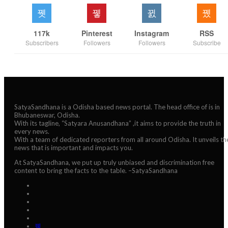
117k
Pinterest
Instagram
RSS
Subscribers
Followers
Followers
Subscribe
SatyaSandhana is a Odisha based news portal. The head office of is in
Bhubaneswar, Odisha.
With its tagline, “Satyara Anusandhana” ,it aims to provide the truth in
every news.
With a team of dedicated reporters from all around Odisha. It unveils th
news that is important and impacts you.
At SatyaSandhana, we put up truly unbiased and discrimination free
content to bring the facts to the table. –SatyaSandhana