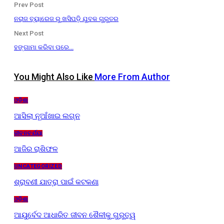
Prev Post
ନରାଜ ବ୍ୟାରେଜ ରୁ ଖସିପଡ଼ି ଯୁବକ ଗୁରୁତର
Next Post
ହଙ୍ଗାମା କରିବା ପରେ…
You Might Also Like
More From Author
ଓଡ଼ିଶା
ଆସିଲା ନୂଆଁଖାଇ ଲଗ୍ନ
ଜୀବନଚର୍ଯ୍ୟା
ଆଜିର ରାଶିଫଳ
UNCATEGORIZED
ଶ୍ରାବଣୀ ଯାତ୍ରା ପାଇଁ କଟକଣା
ଓଡ଼ିଶା
ଆୟୁର୍ବେଦ ଆଧାରିତ ଜୀବନ ଶୈଳୀକୁ ଗୁରୁତ୍ୱ