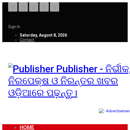
Sign In
Saturday, August 8, 2026
Contact
Publisher - ନିର୍ଭୀକ
ନିରପେକ୍ଷ ଓ ନିରନ୍ତର ଖବର
ଓଡ଼ିଆରେ ପଢ଼ନ୍ତୁ।
HOME