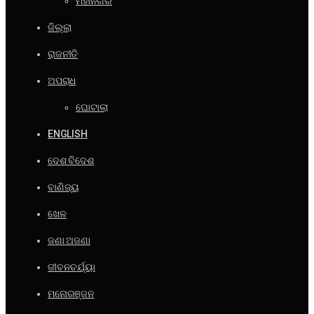
ମହାନଗର
ଜିଲ୍ଲା
ରାଜନୀତି
ଅପରାଧ
ଘୋଟାଲା
ENGLISH
ଦେଶ ବିଦେଶ
ବାଣିଜ୍ୟ
ଖେଳ
ଜଣା ଅଜଣା
ଜୀବନଚର୍ଯ୍ୟା
ମନୋରଞ୍ଜନ