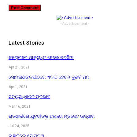
- Advertisement -
Latest Stories
କରୋନାରେ ଆକ୍ରାନ୍ତ ହେଲେ ନରସିଂହ
Apr 21, 2021
ସୋମନାଥଙ୍କପୀଠରେ ଏକାଠି ହେଲେ ଦୁଇଟି ମନ
Apr 1, 2021
ସତ୍ୟସନ୍ଧାନର ପ୍ରଭାବ
Mar 16, 2021
ରାଜଧାନୀରେ ଯୁବତୀଙ୍କ ଝୁଲନ୍ତା ମୃତଦେହ ଉଦ୍ଧାର
Jul 24, 2025
ବାହାରିଲେ ସୋମନାଥ…