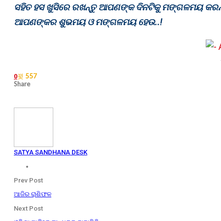
ସହିତ ହସ ଖୁସିରେ ରଖନ୍ତୁ ଆପଣଙ୍କ ଦିନଟିକୁ ମଙ୍ଗଳମୟ କରନ୍ତ
ଆପଣଙ୍କର ଶୁଭମୟ ଓ ମଙ୍ଗଳମୟ ହେଉ..!
557
0
Share
SATYA SANDHANA DESK
Prev Post
ଆଜିର ରାଶିଫଳ
Next Post