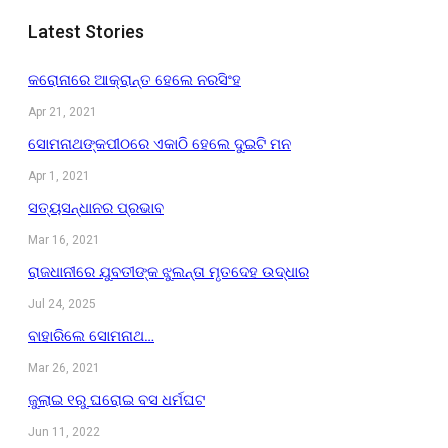
Latest Stories
କରୋନାରେ ଆକ୍ରାନ୍ତ ହେଲେ ନରସିଂହ
Apr 21, 2021
ସୋମନାଥଙ୍କପୀଠରେ ଏକାଠି ହେଲେ ଦୁଇଟି ମନ
Apr 1, 2021
ସତ୍ୟସନ୍ଧାନର ପ୍ରଭାବ
Mar 16, 2021
ରାଜଧାନୀରେ ଯୁବତୀଙ୍କ ଝୁଲନ୍ତା ମୃତଦେହ ଉଦ୍ଧାର
Jul 24, 2025
ବାହାରିଲେ ସୋମନାଥ…
Mar 26, 2021
ଜୁଲାଇ ୧ରୁ ଘରୋଇ ବସ ଧର୍ମଘଟ
Jun 11, 2022