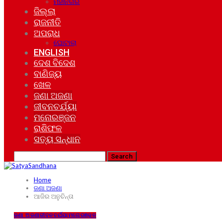
ମହାନଗର
ଜିଲ୍ଲା
ରାଜନୀତି
ଅପରାଧ
ଘୋଟାଲା
ENGLISH
ଦେଶ ବିଦେଶ
ବାଣିଜ୍ୟ
ଖେଳ
ଜଣା ଅଜଣା
ଜୀବନଚର୍ଯ୍ୟା
ମନୋରଞ୍ଜନ
ରାଶିଫଳ
ସତ୍ୟ ସନ୍ଧାନ
Home
ଜଣା ଅଜଣା
ଆଜିର ଅନୁଚିନ୍ତା
ଜଣା ଅଜଣା
ଜୀବନଚର୍ଯ୍ୟା
ମନୋରଞ୍ଜନ