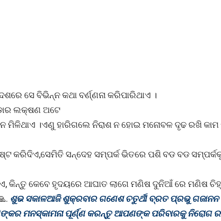
େଶରେ ସେ ବିଭିନ୍ନ କଥା ବର୍ଣ୍ଣନା କରିପାରିଥାଏ ।
 ଛଡାର ଲକ୍ଷଣ ଅଟେ
ଧାନ ମିଳିଥାଏ ।ଏଣୁ ହାରିଗଲେ ନିରାଶ ନ ହୋଇ ମନୋବଳ ଦୃଢ ରଖି କାମ
ରିଦିଏ,ସେମିତି ସନ୍ଦେହ ସମ୍ପର୍କ ଭିତରେ ପଶି ବଡ ବଡ ସମ୍ପର୍କକୁ
, କିନ୍ତୁ କେବେ ହୃଦୟରେ ଆଘାତ ଲାଗେ ମଣିଷ ଦୁନିଆଁ ରେ ମଣିଷ ଚିହ୍
🙏.
ଶୁଭ ସକାଳଆଜି ଶୁକ୍ରବାର ଗଣେଶ ଚତୁର୍ଥୀ ବ୍ରତ ପ୍ରଭୁ ଗଜାନନ
କର ମନସ୍କାମନା ପୂର୍ଣ୍ଣ କରନ୍ତୁ ଆପଣଙ୍କ ପରିବାରକୁ ନିରୋଗ ର