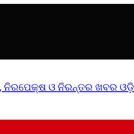
ୀକ, ନିରପେକ୍ଷ ଓ ନିରନ୍ତର ଖବର ଓଡ଼