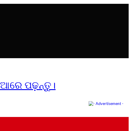
ିଆରେ ପଢ଼ନ୍ତୁ।