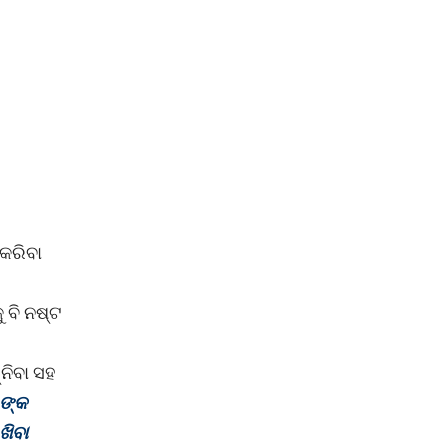
 କରିବା
 ବି ନଷ୍ଟ
ନିବା ସହ
 ଙ୍କ
ଖିବା