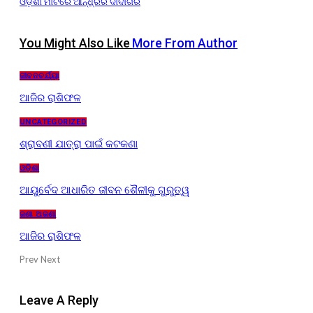
ଓଡ଼ିଶା ମାଟିରେ ଆନ୍ଧ୍ରର ଦାଦାଗିରି
You Might Also Like
More From Author
ଜୀବନଚର୍ଯ୍ୟା
ଆଜିର ରାଶିଫଳ
UNCATEGORIZED
ଶ୍ରାବଣୀ ଯାତ୍ରା ପାଇଁ କଟକଣା
ଓଡ଼ିଶା
ଆୟୁର୍ବେଦ ଆଧାରିତ ଜୀବନ ଶୈଳୀକୁ ଗୁରୁତ୍ୱ
ଜଣା ଅଜଣା
ଆଜିର ରାଶିଫଳ
Prev
Next
Leave A Reply