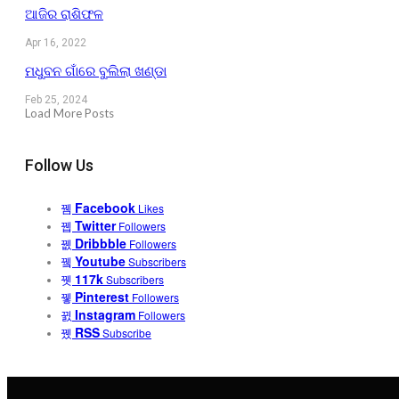
ଆଜିର ରାଶିଫଳ
Apr 16, 2022
ମଧୁବନ ଗାଁରେ ବୁଲିଲା ଖଣ୍ଡା
Feb 25, 2024
Load More Posts
Follow Us
Facebook
Likes
Twitter
Followers
Dribbble
Followers
Youtube
Subscribers
117k
Subscribers
Pinterest
Followers
Instagram
Followers
RSS
Subscribe