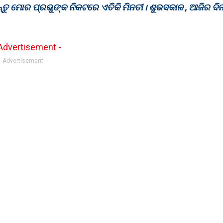
ୁ ମୋର ପ୍ରଭୁଙ୍କ ନିକଟରେ ଏତିକି ମିନତୀ। ଶୁଭସକାଳ , ଆଜିର ଦିନ
- Advertisement -