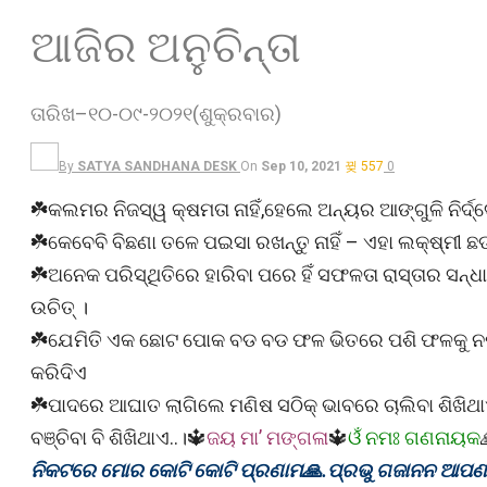
ଆଜିର ଅନୁଚିନ୍ତା
ତାରିଖ–୧୦-୦୯-୨୦୨୧(ଶୁକ୍ରବାର)
By
SATYA SANDHANA DESK
On
Sep 10, 2021
557
0
☘️କଲମର ନିଜସ୍ୱ କ୍ଷମତା ନାହିଁ,ହେଲେ ଅନ୍ୟର ଆଙ୍ଗୁଳି ନିର୍ଦ୍ଦ
☘️କେବେବି ବିଛଣା ତଳେ ପଇସା ରଖନ୍ତୁ ନାହିଁ – ଏହା ଲକ୍ଷ୍ମୀ
☘️ଅନେକ ପରିସ୍ଥିତିରେ ହାରିବା ପରେ ହିଁ ସଫଳତା ରାସ୍ତାର ସନ୍
ଉଚିତ୍ ।
☘️ଯେମିତି ଏକ ଛୋଟ ପୋକ ବଡ ବଡ ଫଳ ଭିତରେ ପଶି ଫଳକୁ ନଷ୍ଟ କ
କରିଦିଏ
☘️ପାଦରେ ଆଘାତ ଲାଗିଲେ ମଣିଷ ସଠିକ୍ ଭାବରେ ଚାଲିବା ଶିଖିଥାଏ
ବଞ୍ଚିବା ବି ଶିଖିଥାଏ..।🔱
ଜୟ ମା’ ମଙ୍ଗଳା
🔱
ଓଁ ନମଃ ଗଣନାୟକ
ନିକଟରେ ମୋର କୋଟି କୋଟି ପ୍ରଣାମ🙏.ପ୍ରଭୁ ଗଜାନନ ଆପଣଙ୍