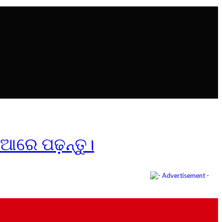
ିଆରେ ପଢ଼ନ୍ତୁ।