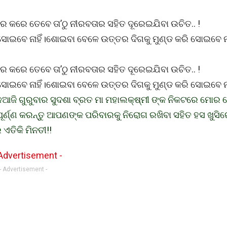
ବହାର କରେ ତେବେ ତା’ଠୁ ନୀରବତାର ସହିତ ଦୂରେଇଯିବା ଉଚିତ.. !
ସୋଇବେ ନାହିଁ।ଶୋଇବା ବେଳେ ଉତ୍ତର ଦିଗକୁ ମୁଣ୍ଡ କରି ସୋଇବେ ନା
ବହାର କରେ ତେବେ ତା’ଠୁ ନୀରବତାର ସହିତ ଦୂରେଇଯିବା ଉଚିତ.. !
ସୋଇବେ ନାହିଁ।ଶୋଇବା ବେଳେ ଉତ୍ତର ଦିଗକୁ ମୁଣ୍ଡ କରି ସୋଇବେ ନା
ଆଜି ଗୁରୁବାର ସୁଦଶା ବ୍ରତ ମା ମହାଲକ୍ଷ୍ମୀ ଙ୍କ ନିକଟରେ ମୋର 
୍ଣ୍ଣ କରନ୍ତୁ ଆପଣଙ୍କ ପରିବାରକୁ ନିରୋଗ ରଖିବା ସହିତ ହସ ଖୁସିର
ତିକି ମିନତୀ!!
- Advertisement -