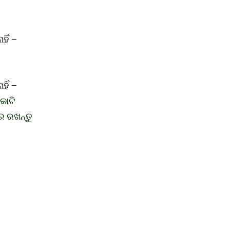
ହିଁ –
ହିଁ –
କୋଟି
େ ରଖନ୍ତୁ