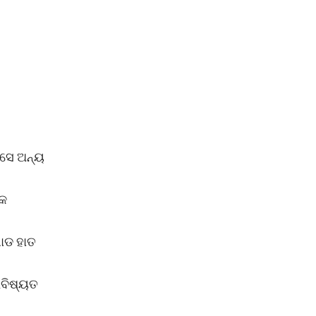
 ସେ ଅନ୍ୟ
୍କ
ଗୋଡ ହାତ
ଭବିଷ୍ୟତ