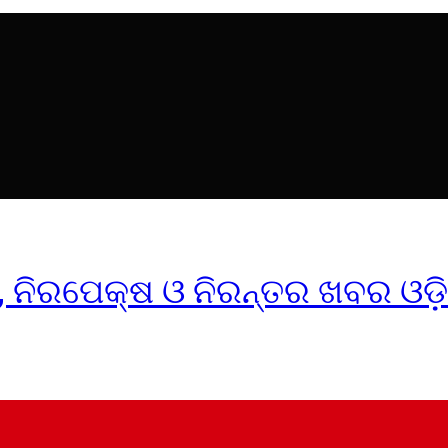
ୀକ, ନିରପେକ୍ଷ ଓ ନିରନ୍ତର ଖବର ଓଡ଼