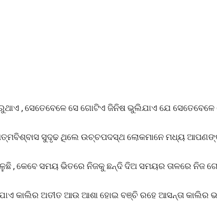
ରୁଥାଏ , ସେତେବେଳେ ସେ ଗୋଟିଏ ଜିନିଷ ଭୁଲିଯାଏ ଯେ ସେତେବେଳେ
ିନା ଆତ୍ମବିଶ୍ବାସ ସୁଦୃଢ ଥିଲେ ଉଚ୍ଚପଦସ୍ଥ ଲୋକମାନେ ମଧ୍ୟ ଆପଣଙ
େଳୁଛି , କେବେ ସମୟ ଭିତରେ ନିଜକୁ ଛନ୍ଦି ଦିଅ ସମୟର ତାଳରେ ନିଜ 
ରହିଯାଏ କାଲିର ଅତୀତ ଆଉ ଆଶା ହୋଇ ବଞ୍ଚି ରହେ ଆସନ୍ତା କାଲିର 