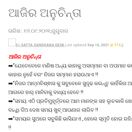
ଆଜିର ଅନୁଚିନ୍ତା
ତାରିଖ : ୧୬.୦୯.୨୦୨୧,ଗୁରୁବାର
By
SATYA SANDHANA DESK
Last updated
Sep 16, 2021
974
0
ଆଜିର ଅନୁଚିନ୍ତା
➡️”ଯେତେବେଳେ ମଣିଷ ଅନ୍ୟ କାହାକୁ ଅସମ୍ମାନ ବା ଅପମାନ କ
କାହାର ନୁହେଁ ବରଂ ନିଜର ସମ୍ମାନ ହରାଉଥାଏ !!
➡️”ନିଜର ଆତ୍ମବିଶ୍ଵାସ କୁ ସବୁବେଳେ ସୁଦୃଢ କରନ୍ତୁ କାହିଁକ
ଆଗରେ ହାର୍ ମାନିବାକୁ ବାଧ୍ୟ ହେବେ !!
➡️”ସମୟ ଏଠି ପ୍ରତିମୁହୂର୍ତ୍ତରେ ଆମ ମାନଙ୍କ ସହ ଲୁଚକାଳି ଖ
ବାନ୍ଧି ଦିଅ ଦେଖ ସମୟ ଖୁବ୍‌ ଆପଣାର ଲାଗିବ !!
➡️”ସମୟର ସୁଅରେ ସବୁକିଛି ଭାସିଯାଏ , ହେଲେ ସ୍ମୃତି ହୋଇ 
!!