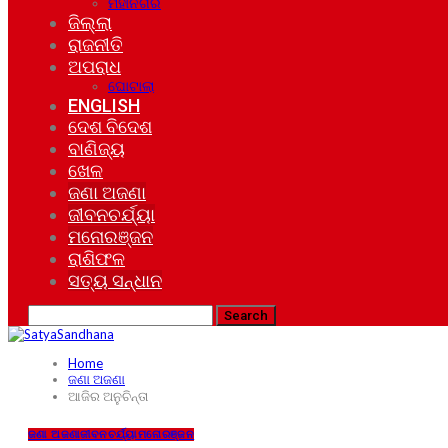
ମହାନଗର
ଜିଲ୍ଲା
ରାଜନୀତି
ଅପରାଧ
ଘୋଟାଲା
ENGLISH
ଦେଶ ବିଦେଶ
ବାଣିଜ୍ୟ
ଖେଳ
ଜଣା ଅଜଣା
ଜୀବନଚର୍ଯ୍ୟା
ମନୋରଞ୍ଜନ
ରାଶିଫଳ
ସତ୍ୟ ସନ୍ଧାନ
Home
ଜଣା ଅଜଣା
ଆଜିର ଅନୁଚିନ୍ତା
ଜଣା ଅଜଣା
ଜୀବନଚର୍ଯ୍ୟା
ମନୋରଞ୍ଜନ