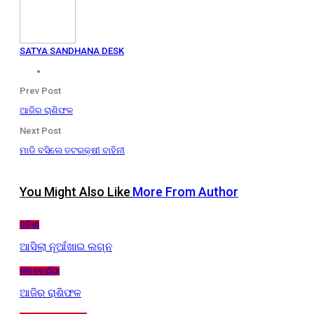
SATYA SANDHANA DESK
Prev Post
ଆଜିର ରାଶିଫଳ
Next Post
ମାଡି ବସିଲେ ତଟରକ୍ଷୀ ବାହିନୀ
You Might Also Like
More From Author
ଓଡ଼ିଶା
ଆସିଲା ନୂଆଁଖାଇ ଲଗ୍ନ
ଜୀବନଚର୍ଯ୍ୟା
ଆଜିର ରାଶିଫଳ