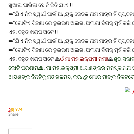
ଖୁଆଇ ପାରିଲା ସେ ହିଁ ଜିତି ଯାଏ !!
➡️”ଯିଏ ନିଜ ସ୍ୱାର୍ଥ ପାଇଁ ଅନ୍ୟକୁ କେବଳ ନାମ ମାତ୍ର ହିଁ ବ୍ୟ
➡️”ଗୋଟିଏ ବିଛଣା ରେ ଦୁଇଜଣ ଅଲଗା ଅଲଗା ଦିଗକୁ ମୁହଁ କରି 
ଏହା ବହୁତ ଖରାପ ଅଟେ !!
➡️”ଯିଏ ନିଜ ସ୍ୱାର୍ଥ ପାଇଁ ଅନ୍ୟକୁ କେବଳ ନାମ ମାତ୍ର ହିଁ ବ୍ୟ
➡️”ଗୋଟିଏ ବିଛଣା ରେ ଦୁଇଜଣ ଅଲଗା ଅଲଗା ଦିଗକୁ ମୁହଁ କରି 
ଏହା ବହୁତ ଖରାପ ଅଟେ 🙏
ଓଁ ମା ମହାଲକ୍ଷ୍ମୀ ନମଃ
🙏
ଶୁଭ ସକାଳ
କୋଟି ପ୍ରଣାମ🙏. ମା ମହାଲକ୍ଷ୍ମୀ ଆପଣଙ୍କର ମନସ୍କାମନା ପୂର
ଆପଣଙ୍କ ଦିନଟିକୁ ମଙ୍ଗଳମୟ କରନ୍ତୁ ମୋର ମାଙ୍କ ନିକଟରେ ଏ
974
0
Share