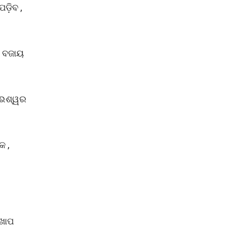
ଡ଼ିବ ,
ୱ ବଜାୟ
ୁ ଈଶ୍ୱର
କ ,
 ଖାପ