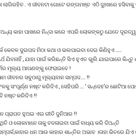
ଃଖ ଲାଗିରହିବ . ଏ ଜୀବନଟା ଗୋଟେ ରଙ୍ଗମଞ୍ଚ ଏଠି ଦୁଃଖରେ ହସିବାକୁ ପ
 ବି ଅନ୍ୟ କାହା ପାଖରେ ନିନ୍ଦା କରେ ଏପରି ଲୋକଙ୍କଠୁ ଯେତେ ଦୂରତ୍
ପର୍କ କେବଳ ଦୁଇପଦ ମିଠା କଥା ଓ ଭଲପାଇବା ଦେଇ କିଣିହୁଏ …..
ଥ ଯିବନାହିଁ , ଯାହା ପାଇଁ କରିଛନ୍ତି ସିଏ ହୁଏତ ଭୁଲି ଯାଇପାରେ କିନ୍ତ
କର୍ମର ମୂଲ୍ୟ ଆପଣଙ୍କୁ ଫେରାଇବେ !
ମ ଜୀବନର ସବୁଠାରୁ ମୂଲ୍ୟବାନ ସମ୍ପଦ…. !!
ସଂପୂର୍ଣ୍ଣ ନଷ୍ଟ କରିଦିଏ , ସେହିପରି … ‘ ସନ୍ଦେହ’ର ଛୋଟିଆ ପୋ
 ନଷ୍ଟ କରିଦିଏ !!
 ପ୍ରାପତ ହୁଅଇ ଏଇ ରୀତି ଦୁନିଆର !!
ତି ଓ ଲୋକମାନେ ତାକୁ ବଦଳାଇବା ପାଇଁ ବାଧ୍ୟ କରି ଦିଅନ୍ତି
୍ପର୍କ,କାହାର ଧନ ଆଉ କାହାର ଶାନ୍ତିର ଅଭାବ ।ତାହା ଭିତରେ ଯିଏ