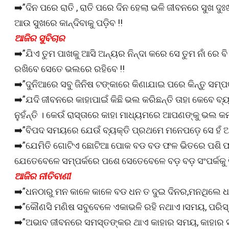
➡️”ଦିନ ପରେ ରାତି , ରାତି ପରେ ଦିନ ହେଲା ଭଳି ଜୀବନରେ ସୁଖ ଦୁ
ଆଉ ସୁଖରେ କାନ୍ଦିବାକୁ ପଡ଼ିବ !!
ଆଜିର ସୁବିଚାର
➡️”ଯିଏ ତୁମ ପାଖକୁ ଆସି ଅନ୍ୟର ନିନ୍ଦା କରେ ସେ ତୁମ ନାଁ ରେ
ରଖିବେ ସେତେ ଭଲରେ ରହିବେ !!
➡️”ଦୁନିଆରେ ସବୁ ଜିନିଷ ଟଙ୍କାରେ କିଣାଯାଇ ପରେ କିନ୍ତୁ ସମ୍
➡️”ଯଦି ଜୀବନରେ କାହାପାଇଁ କିଛି ଭଲ କରିଛନ୍ତି ତାହା କେବେ ବ୍ୟର୍
ନୁହଁନ୍ତି । କେଉଁ ରାସ୍ତାରେ କାହା ମାଧ୍ୟମରେ ଆପଣଙ୍କୁ ଭଲ 
➡️”ବିପଦ ସମୟରେ ଯେଉଁ ବ୍ୟକ୍ତି ପ୍ରଥମେ ମନେପଡ଼େ ସେ ହଁ ଆ
➡️”ଯେମିତି ଗୋଟିଏ ଛୋଟିଆ ପୋକ ବଡ ବଡ ଫଳ ଭିତରେ ପଶି ଫଳକୁ 
ଯେତେବେଳେ ସମ୍ପର୍କରେ ପଶେ ସେତେବେଳେ ବଡ଼ ବଡ଼ ସଂପର୍କକୁ ବି
ଆଜିର ନୀତିବାଣୀ
➡️”ଧନଠାରୁ ମନ କାଳେ କାଳେ ବଡ ଧନ ତ ଦୁଇ ଦିନର,ମନଥିଲେ ଧନ
➡️”କୌଣସି ମଣିଷ ସବୁବେଳେ ଏକାଭଳି ରହି ନଥାଏ।ସମୟ, ପରିସ୍ଥି
➡️”ଅଭାବ ଜୀବନରେ ସମସ୍ତଙ୍କର ଥାଏ କାହାର ସମୟ, କାହାର ସମ