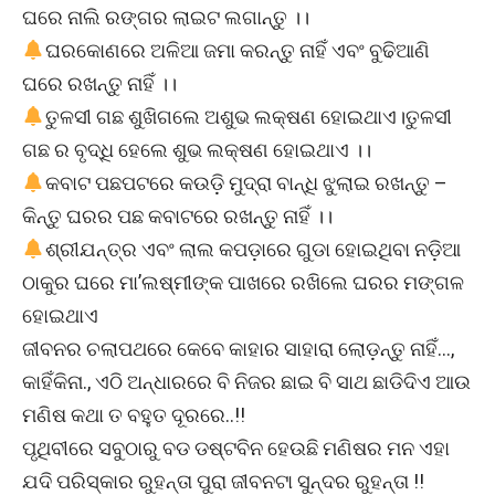
ଘରେ ନାଲି ରଙ୍ଗର ଲାଇଟ ଲଗାନ୍ତୁ ।।
ଘରକୋଣରେ ଅଳିଆ ଜମା କରନ୍ତୁ ନାହିଁ ଏବଂ ବୁଢିଆଣି
ଘରେ ରଖନ୍ତୁ ନାହିଁ ।।
ତୁଳସୀ ଗଛ ଶୁଖିଗଲେ ଅଶୁଭ ଲକ୍ଷଣ ହୋଇଥାଏ।ତୁଳସୀ
ଗଛ ର ବୃଦ୍ଧି ହେଲେ ଶୁଭ ଲକ୍ଷଣ ହୋଇଥାଏ ।।
କବାଟ ପଛପଟରେ କଉଡ଼ି ମୁଦ୍ରା ବାନ୍ଧି ଝୁଲାଇ ରଖନ୍ତୁ –
କିନ୍ତୁ ଘରର ପଛ କବାଟରେ ରଖନ୍ତୁ ନାହିଁ ।।
ଶ୍ରୀଯନ୍ତ୍ର ଏବଂ ଲାଲ କପଡ଼ାରେ ଗୁଡା ହୋଇଥିବା ନଡ଼ିଆ
ଠାକୁର ଘରେ ମା’ଲଷ୍ମୀଙ୍କ ପାଖରେ ରଖିଲେ ଘରର ମଙ୍ଗଳ
ହୋଇଥାଏ
ଜୀବନର ଚଲାପଥରେ କେବେ କାହାର ସାହାରା ଲୋଡ଼ନ୍ତୁ ନାହିଁ…,
କାହିଁକିନା., ଏଠି ଅନ୍ଧାରରେ ବି ନିଜର ଛାଇ ବି ସାଥ ଛାଡିଦିଏ ଆଉ
ମଣିଷ କଥା ତ ବହୁତ ଦୂରରେ..!!
ପୃଥିବୀରେ ସବୁଠାରୁ ବଡ ଡଷ୍ଟବିନ ହେଉଛି ମଣିଷର ମନ ଏହା
ଯଦି ପରିସ୍କାର ରୁହନ୍ତା ପୁରା ଜୀବନଟା ସୁନ୍ଦର ରୁହନ୍ତା !!