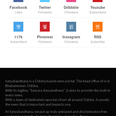
Facebook
Twitter
Dribbble
Youtube
Likes
Followers
Followers
Subscribers
117k
Pinterest
Instagram
RSS
Subscribers
Followers
Followers
Subscribe
SatyaSandhana is a Odisha based news portal. The head office of is in
Bhubaneswar, Odisha.
With its tagline, “Satyara Anusandhana” ,it aims to provide the truth in
every news.
With a team of dedicated reporters from all around Odisha. It unveils
the news that is important and impacts you.
At SatyaSandhana, we put up truly unbiased and discrimination free