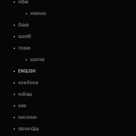
ଓଡ଼ିଶା
ମହାନଗର
ଜିଲ୍ଲା
ରାଜନୀତି
ଅପରାଧ
ଘୋଟାଲା
ENGLISH
ଦେଶ ବିଦେଶ
ବାଣିଜ୍ୟ
ଖେଳ
ଜଣା ଅଜଣା
ଜୀବନଚର୍ଯ୍ୟା