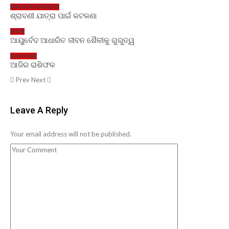
UNCATEGORIZED
ଶ୍ରାବଣୀ ଯାତ୍ରା ପାଇଁ କଟକଣା
ଓଡ଼ିଶା
ଆୟୁର୍ବେଦ ଆଧାରିତ ଜୀବନ ଶୈଳୀକୁ ଗୁରୁତ୍ୱ
ଜଣା ଅଜଣା
ଆଜିର ରାଶିଫଳ
Prev
Next
Leave A Reply
Your email address will not be published.