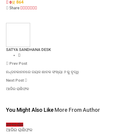
864
0
Share
SATYA SANDHANA DESK
Prev Post
ନନ୍ଦନକାନନରେ ଗୟଳ ଶାବକ ସଂଖ୍ୟା ୬ କୁ ବୃଦ୍ଧି
Next Post
ଆଜିର ରାଶିଫଳ
You Might Also Like
More From Author
ଜୀବନଚର୍ଯ୍ୟା
ଆଜିର ରାଶିଫଳ