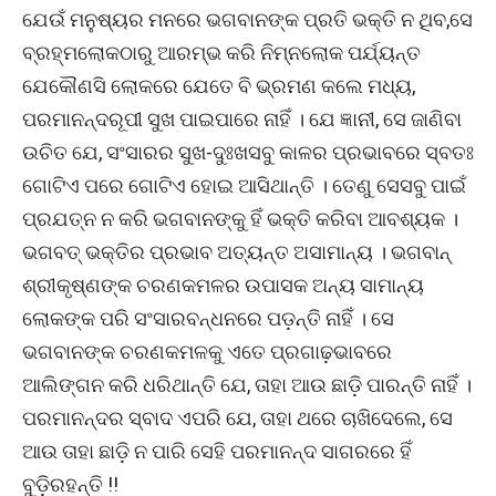
ଯେଉଁ ମନୁଷ୍ୟର ମନରେ ଭଗବାନଙ୍କ ପ୍ରତି ଭକ୍ତି ନ ଥିବ,ସେ
ବ୍ରହ୍ମଲୋକଠାରୁ ଆରମ୍ଭ କରି ନିମ୍ନଲୋକ ପର୍ଯ୍ୟନ୍ତ
ଯେକୌଣସି ଲୋକରେ ଯେତେ ବି ଭ୍ରମଣ କଲେ ମଧ୍ୟ,
ପରମାନନ୍ଦରୂପୀ ସୁଖ ପାଇପାରେ ନାହିଁ । ଯେ ଜ୍ଞାନୀ, ସେ ଜାଣିବା
ଉଚିତ ଯେ, ସଂସାରର ସୁଖ-ଦୁଃଖସବୁ କାଳର ପ୍ରଭାବରେ ସ୍ବତଃ
ଗୋଟିଏ ପରେ ଗୋଟିଏ ହୋଇ ଆସିଥାନ୍ତି । ତେଣୁ ସେସବୁ ପାଇଁ
ପ୍ରଯତ୍ନ ନ କରି ଭଗବାନଙ୍କୁ ହିଁ ଭକ୍ତି କରିବା ଆବଶ୍ୟକ ।
ଭଗବତ୍ ଭକ୍ତିର ପ୍ରଭାବ ଅତ୍ୟନ୍ତ ଅସାମାନ୍ୟ । ଭଗବାନ୍
ଶ୍ରୀକୃଷ୍ଣଙ୍କ ଚରଣକମଳର ଉପାସକ ଅନ୍ୟ ସାମାନ୍ୟ
ଲୋକଙ୍କ ପରି ସଂସାରବନ୍ଧନରେ ପଡ଼ନ୍ତି ନାହିଁ । ସେ
ଭଗବାନଙ୍କ ଚରଣକମଳକୁ ଏତେ ପ୍ରଗାଢ଼ଭାବରେ
ଆଲିଙ୍ଗନ କରି ଧରିଥାନ୍ତି ଯେ, ତାହା ଆଉ ଛାଡ଼ି ପାରନ୍ତି ନାହିଁ ।
ପରମାନନ୍ଦର ସ୍ବାଦ ଏପରି ଯେ, ତାହା ଥରେ ଚାଖିଦେଲେ, ସେ
ଆଉ ତାହା ଛାଡ଼ି ନ ପାରି ସେହି ପରମାନନ୍ଦ ସାଗରରେ ହିଁ
ବୁଡ଼ିରହନ୍ତି !!