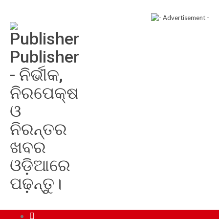
Publisher
- ନିର୍ଭୀକ,
ନିରପେକ୍ଷ
ଓ
ନିରନ୍ତର
ଖବର
ଓଡ଼ିଆରେ
ପଢ଼ନ୍ତୁ।