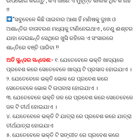
ଉପଭୋଗ କରନ୍ତୁ , କିଏ ଜାଣେ ଏ ମୁହୂର୍ତ୍ତ କାଲିକି ଥିବ କି ନାହିଁ
!!
”ସବୁବେଳେ କିଛି ପାଇବାର ଆଶା ହିଁ ମଣିଷକୁ ଦୁଃଖ ଓ
ଅଶାନ୍ତିର ବାତାବରଣ ମଧ୍ୟକୁ ଟାଣିନେଇଥାଏ , ତେଣୁ ଈଶ୍ବର
ଯାହା ଦେଇଛନ୍ତି ସେଥିରେ ଖୁସି ରହିଲେ ଏ ସଂସାରରେ
ଶାନ୍ତିରେ ବଞ୍ଚି ପାରିବା !!
ଅତି ସୁନ୍ଦର ସନ୍ଦେଶ:-
୧. ଯେତେବେଳେ ଭକ୍ତି ଖାଦ୍ୟରେ
ପ୍ରବେଶ କରେ ସେତେବେଳେ ଖାଦ୍ୟ ଟି ପ୍ରସାଦ ହୋଇଯାଏ ।
୨. ଯେତେବେଳେ ଭକ୍ତି ଭୋକ ରେ ପ୍ରବେଶ କରେ
ସେତେବେଳେ ଭୋକ ଟି ଉପବାସ ହୋଇଯାଏ ।
୩. ଯେତେବେଳେ ଭକ୍ତି ଜଳ ରେ ପ୍ରବେଶ କରେ ସେତେବେଳେ
ଜଳ ଟି ତୀର୍ଥ ହୋଇଯାଏ ।
୪. ଯେତେବେଳେ ଭକ୍ତି ଟି ଯାତ୍ରା ରେ ପ୍ରବେଶ କରେ ଯାତ୍ରା
ତୀର୍ଥଯାତ୍ରା ହୋଇଯାଏ
୫. ଯେତେବେଳେ ଭକ୍ତି ଟି ସଙ୍ଗୀତ ରେ ପ୍ରବେଶ କରେ