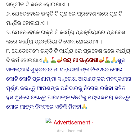
ସଙ୍ଗୀତ ଟି ଭଜନ ହୋଇଯାଏ ।
୬. ଯେତେବେଳେ ଭକ୍ତି ଟି ଗୃହ ରେ ପ୍ରବେଶ କରେ ଗୃହ ଟି
ମନ୍ଦିର ହୋଇଯାଏ ।
୭. ଯେତେବେଳେ ଭକ୍ତି ଟି କାର୍ଯ୍ୟ ପ୍ରକ୍ରିୟାରେ ପ୍ରବେଶ
କରେ କାର୍ଯ୍ୟ ପ୍ରକ୍ରିୟା ଟି ସେବା ହୋଇଯାଏ ।
୮. ଯେତେବେଳେ ଭକ୍ତି ଟି କାର୍ଯ୍ୟ ରେ ପ୍ରବେଶ କରେ କାର୍ଯ୍ୟ
ଟି କର୍ମ ହୋଇଯାଏ
ଜୟ ମା ସନ୍ତୋଷୀ
ଶୁଭ
ସକାଳ,ଆଜି ଶୁକ୍ରବାର ମା ସନ୍ତୋଷୀ ଙ୍କ ନିକଟରେ ମୋର
କୋଟି କୋଟି ପ୍ରଣାମ,ମା ସନ୍ତୋଷୀ ଆପଣଙ୍କର ମନସ୍କାମନା
ପୂର୍ଣ୍ଣ କରନ୍ତୁ ଆପଣଙ୍କ ପରିବାରକୁ ନିରୋଗ ରଖିବା ସହିତ
ହସ ଖୁସିରେ ରଖନ୍ତୁ ଆପଣଙ୍କ ଦିନଟିକୁ ମଙ୍ଗଳମୟ କରନ୍ତୁ
ମୋର ମାଙ୍କ ନିକଟରେ ଏତିକି ମିନତୀ
- Advertisement -