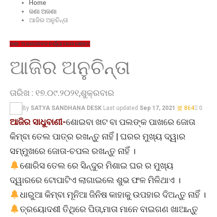
Home
ଜଣା ଅଜଣା
ଆଜିର ଅନୁଚିନ୍ତା
ଜଣା ଅଜଣା
ଜୀବନଚର୍ଯ୍ୟା
ମନୋରଞ୍ଜନ
ଆଜିର ଅନୁଚିନ୍ତା
ତାରିଖ : ୧୭.୦୯.୨୦୨୧,ଶୁକ୍ରବାର
By
SATYA SANDHANA DESK
Last updated
Sep 17, 2021
864
0
ଆଜିର ସାଧୁବାଣୀ-
ଶୋଇବା ଖଟ ବା ପଲଙ୍କ ପାଖରେ ଜୋତା
କିମ୍ବା ତେଲ ପାତ୍ର ରଖନ୍ତୁ ନାହିଁ | ଘରର ମୁଖ୍ୟ ଦ୍ୱାର
ସମ୍ମୁଖରେ ଜୋତା-ଚପଲ ରଖନ୍ତୁ ନାହିଁ ।
ଶୋରିସ ତେଲ ରେ ସିନ୍ଦୁର ମିଶାଇ ଘର ର ମୁଖ୍ୟ
ଦ୍ୱାରରେ ଟୋପାଟିଏ ଲାଗାଇଲେ ଶୁଭ ଫଳ ମିଳିଥାଏ ।
ଧାରୁଆ କିମ୍ବା ମୂନିଆ ଜିନିଷ କାହାକୁ ଉପହାର ଦିଅନ୍ତୁ ନାହିଁ ।
ତ୍ରୟୋଦଶୀ ତିଥିରେ ପିତା,ମାତା ମାନେ ବାଇଗଣ ଖାଆନ୍ତୁ