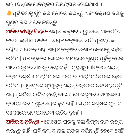
ନାହିଁ। ସନ୍ତାନ ମାନଙ୍କର ଅମଙ୍ଗଳ ହୋଇଥାଏ ।
ପୂର୍ବ ଦିଗକୁ ମୁଁହ କରି ଭୋଜନ କରନ୍ତୁ ଏବଂ ଦକ୍ଷିଣ ଦିଗକୁ
ମୁଣ୍ଡ କରି ଶୟନ କରନ୍ତୁ ।
ଆଜିର ବାସ୍ତୁ ବିଚାର-
ଶୟନ କକ୍ଷର ଦ୍ୱାରରେ ଏକପଟିଆ
କବାଟ ଲାଗିବା ଉଚିତ । ଶୟନ କକ୍ଷରେ ଯଦି ପୂଜାସ୍ଥଳ
ରହିଥାଏ ତେବେ ତାହା ଶୟନ କକ୍ଷର ଈଶାନ କୋଣକୁ ରହିବା
ଉଚିତ | ପଲଙ୍କରେ ଶୋଇବା ସମୟରେ ମୁଣ୍ଡ ପୂର୍ବକୁ କଲେ
ପାଦ ଠାକୁରନ ଆଡକୁ ରହେ ନାହିଁ । ଗୃହସ୍ୱାମୀଙ୍କର ଶୟନ୍
କକ୍ଷ ଦକ୍ଷିଣ ପଶ୍ଚିମ କୋଣରେ ବା ପଶ୍ଚିମ ଦିଗରେ ହେବା
ଉଚିତ । ପୂଜାସ୍ଥଳ ସ୍ଂଯୁକ୍ତ୍ ଶୟନ୍ କକ୍ଷରେ ନବଦମ୍ପତ୍ତି
ଶୟନ୍ କରିବା ଉଚିତ ନୁହେଁ, କାରଣ ସେ କକ୍ଷରେ ସମ୍ଭୋଗ
କ୍ରୀୟା କଲେ ଶୁଭଦାୟକ ହୁଏ ନାହିଁ । ଶୟନ କକ୍ଷର ଦୁଆର
ସାମନାରେ ଖଟ ପକାଇବା ଉଚିତ ନୁହେଁ ।।
ଆଜିର ଅନୁଚିନ୍ତା –
ରୋଷେଇ ଘରକୁ କଳା କିମ୍ବା ନୀଳ ରଙ୍ଗ
କରନ୍ତୁ ନାହିଁ -ଯଦି କଳା ବ ନୀଳ ରଙ୍ଗ କରିଛନ୍ତି ତେବେ ସେହି