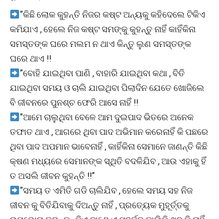
”କିଛି ଲୋକ କୁହନ୍ତି ନିଜର କଷ୍ଟ ଅନ୍ୟକୁ କହିଦେଲେ ଟିକିଏ
କମିଯାଏ , ହେଲେ ନିଜ କଷ୍ଟ ସମଙ୍କୁ କୁହନ୍ତୁ ନାହିଁ କାହିଁକିନା
ସମସ୍ତଙ୍କ ଘରେ ମଲମ ନ ଥାଏ କିନ୍ତୁ ଲୁଣ ସମସ୍ତଙ୍କ
ଘରେ ଥାଏ !!
”ବୋହି ଯାଇଥିବା ପାଣି , ବାହାରି ଯାଇଥିବା କଥା , ବିତି
ଯାଇଥିବା ସମୟ ଓ ଚାଲି ଯାଇଥିବା ପିଲାଦିନ ଯେତେ ଖୋଜିଲେ
ବି ଜୀବନରେ ପୁନଶ୍ଚ ଫେରି ଆସେ ନାହିଁ !!
”ଆମେ ଚାଲୁଥିବା ବେଳେ ଆମ ଦୁଇପାଦ ଭିତରେ ଅନେକ
ତଫାତ ଥାଏ , ଆଗରେ ଥିବା ପାଦ ଅଭିମାନ କରେନାହିଁ କି ପଛରେ
ଥିବା ପାଦ ଅପମାନ ଭାବେନାହିଁ , କାହିଁକିନା ସେମାନେ ଜାଣନ୍ତି କିଛି
କ୍ଷଣ ମଧ୍ୟରେ ସେମାନଙ୍କ ସ୍ଥିତି ବଦଳିଯିବ , ଆଉ ଏହାକୁ ହିଁ
ତ ଅସଲି ଜୀବନ କୁହନ୍ତି !!”
”ସମୟ ତ ଏମିତି ଗଡି ଚାଲିଯିବ , ହେଲେ ସମୟ ସହ ନିଜ
ଜୀବନ କୁ ବିତିଯିବାକୁ ଦିଅନ୍ତୁ ନାହିଁ , ପ୍ରତ୍ୟେକ ମୁହୂର୍ତ୍ତକୁ