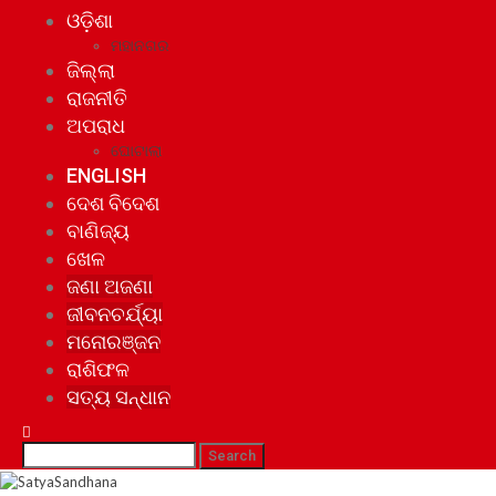
ଓଡ଼ିଶା
ମହାନଗର
ଜିଲ୍ଲା
ରାଜନୀତି
ଅପରାଧ
ଘୋଟାଲା
ENGLISH
ଦେଶ ବିଦେଶ
ବାଣିଜ୍ୟ
ଖେଳ
ଜଣା ଅଜଣା
ଜୀବନଚର୍ଯ୍ୟା
ମନୋରଞ୍ଜନ
ରାଶିଫଳ
ସତ୍ୟ ସନ୍ଧାନ