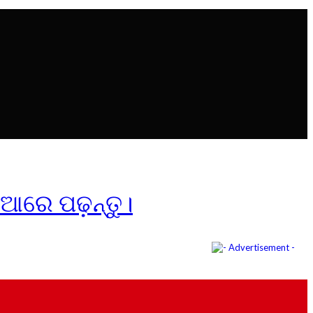
ିଆରେ ପଢ଼ନ୍ତୁ।