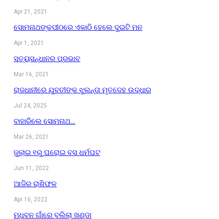
Apr 21, 2021
ସୋମନାଥଙ୍କପୀଠରେ ଏକାଠି ହେଲେ ଦୁଇଟି ମନ
Apr 1, 2021
ସତ୍ୟସନ୍ଧାନର ପ୍ରଭାବ
Mar 16, 2021
ରାଜଧାନୀରେ ଯୁବତୀଙ୍କ ଝୁଲନ୍ତା ମୃତଦେହ ଉଦ୍ଧାର
Jul 24, 2025
ବାହାରିଲେ ସୋମନାଥ…
Mar 26, 2021
ଜୁଲାଇ ୧ରୁ ଘରୋଇ ବସ ଧର୍ମଘଟ
Jun 11, 2022
ଆଜିର ରାଶିଫଳ
Apr 16, 2022
ମଧୁବନ ଗାଁରେ ବୁଲିଲା ଖଣ୍ଡା