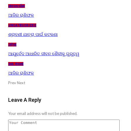
ଜୀବନଚର୍ଯ୍ୟା
ଆଜିର ରାଶିଫଳ
UNCATEGORIZED
ଶ୍ରାବଣୀ ଯାତ୍ରା ପାଇଁ କଟକଣା
ଓଡ଼ିଶା
ଆୟୁର୍ବେଦ ଆଧାରିତ ଜୀବନ ଶୈଳୀକୁ ଗୁରୁତ୍ୱ
ଜଣା ଅଜଣା
ଆଜିର ରାଶିଫଳ
Prev
Next
Leave A Reply
Your email address will not be published.