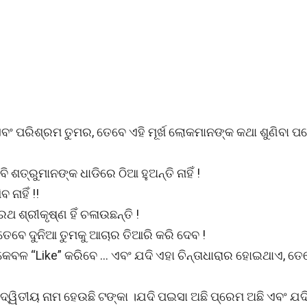
ବଂ ପରିଶ୍ରମ ତୁମର, ତେବେ ଏହି ମୂର୍ଖ ଲୋକମାନଙ୍କ କଥା ଶୁଣିବା ପ
ି ଶତ୍ରୁମାନଙ୍କ ଧାଡିରେ ଠିଆ ହୁଅନ୍ତି ନାହିଁ !
ନାହିଁ !!
 ଶ୍ରୀକୃଷ୍ଣ ହିଁ ଚଳାଉଛନ୍ତି !
ତେବେ ଦୁନିଆ ତୁମକୁ ଆଚାର ତିଆରି କରି ଦେବ !
େବଳ “Like” କରିବେ … ଏବଂ ଯଦି ଏହା ଚିନ୍ତାଧାରାର ହୋଇଥାଏ, ତେ
୍କର ଦ୍ୱିତୀୟ ନାମ ହେଉଛି ଟଙ୍କା ।ଯଦି ପଇସା ଅଛି ପ୍ରେମ ଅଛି ଏବଂ ଯ