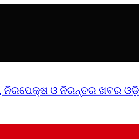
ୀକ, ନିରପେକ୍ଷ ଓ ନିରନ୍ତର ଖବର ଓଡ଼