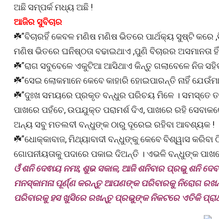
ଅଛି ସମ୍ପର୍କ ମଧ୍ୟ ଅଛି !
ଆଜିର ସୁବିଚାର
☘️”ବିଚାରହିଁ କେବଳ ମଣିଷ ମଣିଷ ଭିତରେ ପାର୍ଥକ୍ୟ ସୁଷ୍ଟି କରେ ,
ମଣିଷ ଭିତରେ ଘନିଷ୍ଠତା ବଢାଇଥାଏ ,ପୁଣି ବିଚାରର ଅସମାନତା ହିଁ
☘️”ରାଗ ସବୁବେଳେ ଏକୁଟିଆ ଆସିଥାଏ କିନ୍ତୁ ଗଲାବେଳେ ନିଜ ସହିତ
☘️”ସେଇ ଲୋକମାନେ କେବେ କାହାରି ହୋଇପାରନ୍ତି ନାହିଁ ଯେଉଁମାନେ
☘️”ଦୁଃଖ ସମୟରେ ପ୍ରକୃତ ବନ୍ଧୁର ପରିଚୟ ମିଳେ । ସମସ୍ତେ 
ପାଖରେ ପହଁଚେ, ଉପଯୁକ୍ତ ପରାମର୍ଶ ଦିଏ, ପାଖରେ ରହି ସେବାକରେ, 
ଅନ୍ୟ ସବୁ ମତଲବୀ ବନ୍ଧୁଙ୍କ ଠାରୁ ଦୂରେଇ ରହିବା ଆବଶ୍ୟକ !
☘️”ଧୋକ୍କାବାଜ, ମିଥ୍ୟାବାଦୀ ବନ୍ଧୁଙ୍କୁ କେବେ ବିଶ୍ୱାସ କରିବା
ଗୋପନୀୟତାକୁ ପଦାରେ ପକାଇ ଦିଅନ୍ତି । ଏଭଳି ବନ୍ଧୁଙ୍କ ପାଖରେ 
ଓଁ ଶନି ଦେଵାୟ ନମଃ, ଶୁଭ ସକାଳ, ଆଜି ଶନିବାର ପ୍ରଭୁ ଶନି 
ମନସ୍କାମନା ପୂର୍ଣ୍ଣ କରନ୍ତୁ ଆପଣଙ୍କ ପରିବାରକୁ ନିରୋଗ 
ପରିବାରକୁ ହସ ଖୁସିରେ ରଖନ୍ତୁ ପ୍ରଭୁଙ୍କ ନିକଟରେ ଏତିକି ପ୍ରାର୍