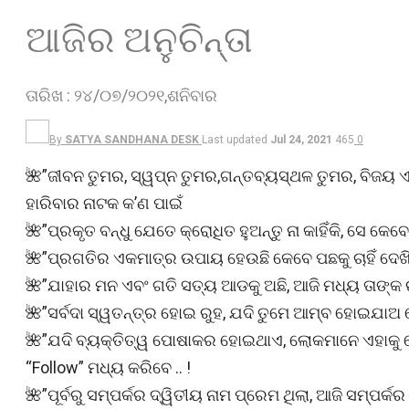
ଆଜିର ଅନୁଚିନ୍ତା
ତାରିଖ : ୨୪/୦୭/୨୦୨୧,ଶନିବାର
By
SATYA SANDHANA DESK
Last updated
Jul 24, 2021
465
0
🌺”ଜୀବନ ତୁମର, ସ୍ୱପ୍ନ ତୁମର,ଗନ୍ତବ୍ୟସ୍ଥଳ ତୁମର, ବିଜୟ ଏ
ହାରିବାର ନାଟକ କ’ଣ ପାଇଁ
🌺”ପ୍ରକୃତ ବନ୍ଧୁ ଯେତେ କ୍ରୋଧିତ ହୁଅନ୍ତୁ ନା କାହିଁକି, ସେ କେବେବ
🌺”ପ୍ରଗତିର ଏକମାତ୍ର ଉପାୟ ହେଉଛି କେବେ ପଛକୁ ଚାହିଁ ଦେଖିବ 
🌺”ଯାହାର ମନ ଏବଂ ଗତି ସତ୍ୟ ଆଡକୁ ଅଛି, ଆଜି ମଧ୍ୟ ତାଙ୍କ ରଥ
🌺”ସର୍ବଦା ସ୍ୱତନ୍ତ୍ର ହୋଇ ରୁହ, ଯଦି ତୁମେ ଆମ୍ବ ହୋଇଯାଅ 
🌺”ଯଦି ବ୍ୟକ୍ତିତ୍ୱ ପୋଷାକର ହୋଇଥାଏ, ଲୋକମାନେ ଏହାକୁ କ
“Follow” ମଧ୍ୟ କରିବେ .. !
🌺”ପୂର୍ବରୁ ସମ୍ପର୍କର ଦ୍ୱିତୀୟ ନାମ ପ୍ରେମ ଥିଲା, ଆଜି ସମ୍ପର