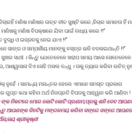
ବିଚାରହିଁ ମଣିଷ ମଣିଷର ଉଚ୍ଚ ନୀଚ ସୁଷ୍ଟି କରେ ,ବିଚାର ସମାନତା ହିଁ 
 ମଣିଷକୁ ମଣିଷ ବିପକ୍ଷରେ ଯିବା ପାଇଁ ବାଧ୍ୟ କରେ !!”
 ବୁଦ୍ଧି ଓ ଇଜ୍ଜତକୁ ନେଇ ଯାଏ !!”
 ସାଙ୍ଗ ଓ ସମ୍ପର୍କୀୟ ମାନଙ୍କୁ ବସ୍ତ୍ର ଭଳି ବଦଳାଇଥାନ୍ତି !!”
ତ ସୁଖର ସାଥୀ । କିନ୍ତୁ ଯେତେବେଳେ ଖରାପ ସମୟ ଆସେ ସେତେବେଳେ
ଆଶ୍ୱାସନା ଦିଏ ସେହି ଅସଲ ବନ୍ଧୁ । ତାକୁ ତ୍ୟାଗ କରିବା ଉଚିତ୍ ନୁହ
 ଠିକ୍ ନୁହେଁ । ସାମାନ୍ୟ ମନାନ୍ତର ହେଲେ ଏମାନେ ସମସ୍ତ ପ୍ରକାର
ଗୁପ୍ତ କଥା କହିବା ଅର୍ଥ ନିଜପ୍ରତି ବିପଦକୁ ଆହ୍ୱାନ କରି ଆଣିବା !
ଦେବ ଙ୍କ ନିକଟରେ ମୋର କୋଟି କୋଟି ପ୍ରଣାମ,ପ୍ରଭୁ ଶନି ଦେବ ଆପ
ରଖନ୍ତୁ ଆପଣଙ୍କ ଦିନଟିକୁ ମଙ୍ଗଳମୟ କରିବା ସଙ୍ଗେ ସଙ୍ଗେ ଆପଣଙ
ଥନା,ଜୟ ଶ୍ରୀକୃଷ୍ଣ!