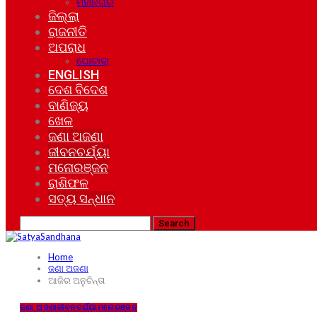
ମହାନଗର
ଜିଲ୍ଲା
ରାଜନୀତି
ଅପରାଧ
ଘୋଟାଲା
ENGLISH
ଦେଶ ବିଦେଶ
ବାଣିଜ୍ୟ
ଖେଳ
ଜଣା ଅଜଣା
ଜୀବନଚର୍ଯ୍ୟା
ମନୋରଞ୍ଜନ
ରାଶିଫଳ
ସତ୍ୟ ସନ୍ଧାନ
Home
ଜଣା ଅଜଣା
ଆଜିର ଅନୁଚିନ୍ତା
ଜଣା ଅଜଣା
ଜୀବନଚର୍ଯ୍ୟା
ମନୋରଞ୍ଜନ