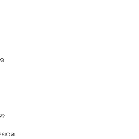
ରେ
ବେ
ଦି ପଇସା