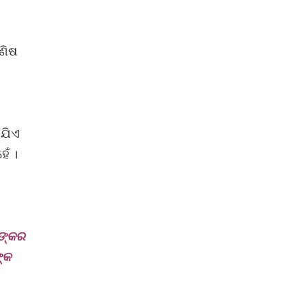
ମଣିଷ
 ଯିଏ
େଁ ।
ଣଙ୍କର
୍କ