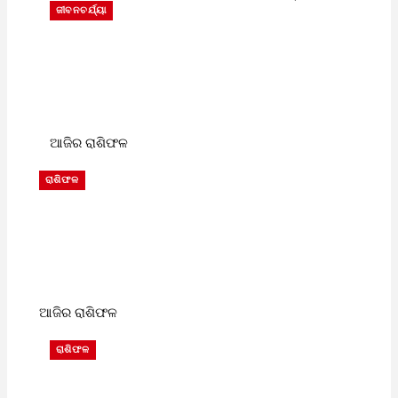
ଜୀବନଚର୍ଯ୍ୟା
ଆଜିର ରାଶିଫଳ
ରାଶିଫଳ
ଆଜିର ରାଶିଫଳ
ରାଶିଫଳ