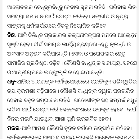
ଆଲୋଚନାର କେନ୍ଦ୍ରବିନ୍ଦୁ ହେବାର ସୂଚନା ରହିଛି। ପରିବାର ଭିତ
ସମସ୍ୟା ସମାଧାନ ପାଇଁ ଚେଷ୍ଟା କରିବେ। ସଙ୍ଗୀତ ଓ ନୃତ୍ୟ
ସାଙ୍ଗକୁ ଧର୍ମକାର୍ଯ୍ୟରେ ନିଜକୁ ନିୟୋଜିତ କରିବେ।
ବିଛା-
ଆଜି ବିଭିନ୍ନ ପ୍ରକାରର କଳ୍ପନାଜଳ୍ପନା ମନରେ ଆଲୋଡ଼ନ
ସୃଷ୍ଟି ହେବ। ଦୀର୍ଘ ସମୟର କାର୍ଯ୍ୟବ୍ୟସ୍ତତା ହେତୁ କ୍ଳାନ୍ତି ଓ
ଅବସାଦ ଅନୁଭବ କରିପାରନ୍ତି। ସେବା ଓ ପରୋପକାର ହେତୁ
ସାମାଜିକ ପ୍ରତିଷ୍ଠା ବଢ଼ିବ। କୌଣସି ବନ୍ଧୁଙ୍କ ସାହାଯ୍ୟ, ସହଯ
ଓ ଆତ୍ମୀୟତାରେ ଉତ୍‌ଫୁଲ୍ଲିତ ହୋଇପାରନ୍ତି।
ଧନୁ-
ଆଜିର ଆପଣଙ୍କ କର୍ମକ୍ଷେତ୍ରରେ ପ୍ରତିକୂଳ ପରିସ୍ଥିତିର
ଚାପ କ୍ରମଶଃ ବଢ଼ିପାରେ। କୌଣସି ବନ୍ଧୁଙ୍କ ଦ୍ୱାରା ପ୍ରତାରିତ
ହେବାର ବହୁତ ସମ୍ଭାବନା ରହିଛି। ପଡୋଶୀଙ୍କ ସହ ସମ୍ପର୍କ ମଧୁର
ରଖିବା ପାଇଁ ଚେଷ୍ଟା କରି କେତେକାଂଶରେ ଉପକୃତ ହେବେ। ଦୀର୍ଘ
ଦିନର ମଉଳି ଯାଇଥିବା ଆଶା ପୁଣି ଉଜ୍ଜୀବିତ ହେବ।
ମକର-
ଆଜି ଆପଣ କୌଣସି ନୂତନ କର୍ମରେ ଉତ୍ସାହିତ ରହିବେ।
କର୍ମକ୍ଷେତ୍ରରେ ପୃଷ୍ଠ ସାହାଯ୍ୟ ଲାଭକରି ମନୋବଳ କ୍ରମଶଃ