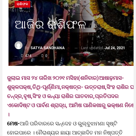
ରାଶିଫଳ
ଆଜିର ରାଶିଫଳ
Last updated
Jul 24, 2021
By
SATYA SANDHANA DESK
474
0
ଜୁଲାଇ ମାସ ୨୪ ତାରିଖ ୨୦୨୧ ମସିହା(ଶନିବାର)ଆଷାଢ଼ମାସ-
ଶୁକ୍ଳପକ୍ଷ,ତିଥି-ପୂର୍ଣ୍ଣିମା,ନକ୍ଷତ୍ର- ଉତ୍ତରାଷ,ସିଂହ ରାଶିର ଘ
ଚନ୍ଦ୍ର,ବୃଷ,ସିଂହ ଓ କନ୍ୟା ରାଶିର ଘାତବାର,ପ୍ରତିପଦର
ଏକୋଦିଷ୍ଟ ଓ ପାର୍ବଣ ଶ୍ରାଦ୍ଧ, ଆମିଷ ପାଣିକଖାରୁ ଭକ୍ଷଣ ନିଷେ
।
ମେଷ-
ଆଜି ପରିବାରରେ ସନ୍ଦେହ ଓ ଭୁଲ୍‌ବୁଝାମଣା ସୃଷ୍ଟି
ହୋଇପାରେ । ନୈରାଶ୍ୟର ଛାୟା ଆଚ୍ଛାଦିତ ମନ ନିଷ୍ପତ୍ତି