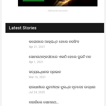
- Advertisement -
Latest Stories
କରୋନାରେ ଆକ୍ରାନ୍ତ ହେଲେ ନରସିଂହ
Apr 21, 2021
ସୋମନାଥଙ୍କପୀଠରେ ଏକାଠି ହେଲେ ଦୁଇଟି ମନ
Apr 1, 2021
ସତ୍ୟସନ୍ଧାନର ପ୍ରଭାବ
Mar 16, 2021
ରାଜଧାନୀରେ ଯୁବତୀଙ୍କ ଝୁଲନ୍ତା ମୃତଦେହ ଉଦ୍ଧାର
Jul 24, 2025
ବାହାରିଲେ ସୋମନାଥ…