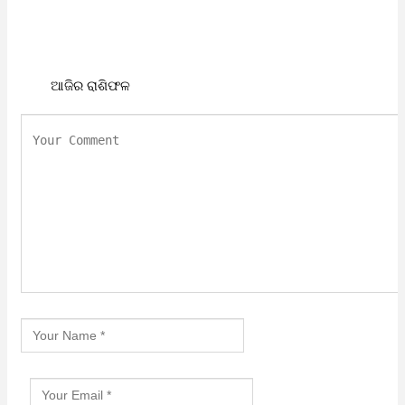
ଆଜିର ରାଶିଫଳ