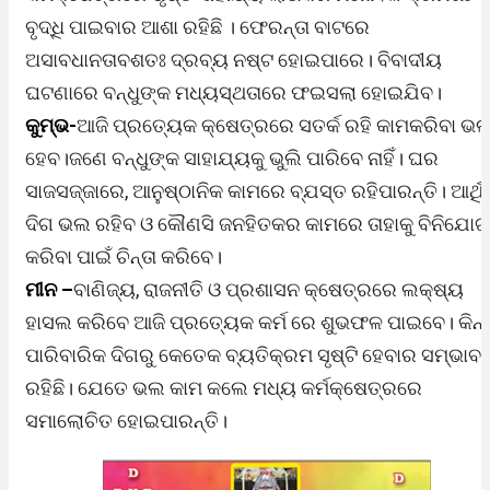
ବୃଦ୍ଧି ପାଇବାର ଆଶା ରହିଛି । ଫେରନ୍ତା ବାଟରେ
ଅସାବଧାନତାବଶତଃ ଦ୍ରବ୍ୟ ନଷ୍ଟ ହୋଇପାରେ। ବିବାଦୀୟ
ଘଟଣାରେ ବନ୍ଧୁଙ୍କ ମଧ୍ୟସ୍ଥତାରେ ଫଇସଲା ହୋଇଯିବ।
କୁମ୍ଭ-
ଆଜି ପ୍ରତ୍ୟେକ କ୍ଷେତ୍ରରେ ସତର୍କ ରହି କାମକରିବା ଭ
ହେବ।ଜଣେ ବନ୍ଧୁଙ୍କ ସାହାଯ୍ୟକୁ ଭୁଲି ପାରିବେ ନାହିଁ। ଘର
ସାଜସଜ୍ଜାରେ, ଆନୁଷ୍ଠାନିକ କାମରେ ବ୍ଯସ୍ତ ରହିପାରନ୍ତି। ଆର୍ଥି
ଦିଗ ଭଲ ରହିବ ଓ କୌଣସି ଜନହିତକର କାମରେ ତାହାକୁ ବିନିଯୋଗ
କରିବା ପାଇଁ ଚିନ୍ତା କରିବେ।
ମୀନ –
ବାଣିଜ୍ୟ, ରାଜନୀତି ଓ ପ୍ରଶାସନ କ୍ଷେତ୍ରରେ ଲକ୍ଷ୍ୟ
ହାସଲ କରିବେ ଆଜି ପ୍ରତ୍ୟେକ କର୍ମ ରେ ଶୁଭଫଳ ପାଇବେ। କିନ୍ତ
ପାରିବାରିକ ଦିଗରୁ କେତେକ ବ୍ୟତିକ୍ରମ ସୃଷ୍ଟି ହେବାର ସମ୍ଭାବନ
ରହିଛି। ଯେତେ ଭଲ କାମ କଲେ ମଧ୍ୟ କର୍ମକ୍ଷେତ୍ରରେ
ସମାଲୋଚିତ ହୋଇପାରନ୍ତି।