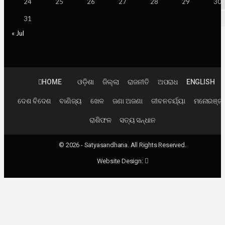
24
25
26
27
28
29
30
31
« Jul
HOME
ଓଡ଼ିଶା
ଜିଲ୍ଲା
ରାଜନୀତି
ଅପରାଧ
ENGLISH
ଦେଶ ବିଦେଶ
ବାଣିଜ୍ୟ
ଖେଳ
ଜଣା ଅଜଣା
ଜୀବନଚର୍ଯ୍ୟା
ମନୋରଞ୍ଜ
ରାଶିଫଳ
ସତ୍ୟ ସନ୍ଧାନ
© 2026 - Satyasandhana. All Rights Reserved.
Website Design: