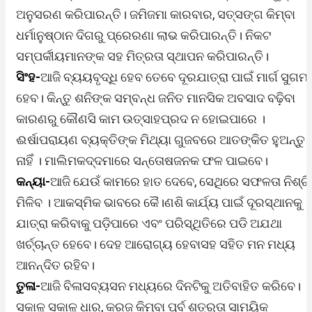
ଅନୁସରଣ କରିପାରନ୍ତି। ଜମିଜମା କାରବାର, ସତ୍‌ସଙ୍ଗ କିମ୍ବା
ଧର୍ମାନୁଷ୍ଠାନ ଦିଗରୁ ପ୍ରେରଣା ଲାଭ କରିପାରନ୍ତି। ନିକଟ
ସମ୍ପର୍କୀୟମାନଙ୍କ ସହ ମିତ୍ରତା ସ୍ଥାପନ କରିପାରନ୍ତି।
ସିଂହ-
ଆଜି ବ୍ୟୟବୃଦ୍ଧି ହେବ ତେବେ ଦୂରଯାତ୍ରା ପାଇଁ ମାର୍ଗ ସୁଗମ
ହେବ। କିନ୍ତୁ ଶନିଙ୍କ ସମ୍ବନ୍ଧ ଜନିତ ମାନସିକ ଅବସାଦ ବଢ଼ିବା
କାରଣରୁ କୌଣସି କାମ ଉତ୍ସାହପ୍ରଦ ନ ହୋଇପାରେ ।
ଈର୍ଷାପରାୟଣ ବ୍ୟକ୍ତିଙ୍କ ମିଥ୍ୟା ଗୁଜବରେ ଆତଙ୍କିତ ହୁଅନ୍ତୁ
ନାହିଁ । ମାଲିମକଦ୍ଦମାରେ ସନ୍ତୋଷଜନକ ଫଳ ପାଇବେ।
କନ୍ୟା-
ଆଜି ଯେଉଁ କାମରେ ହାତ ଦେବେ, ସେଥିରେ ସଫଳତା ନିଶ୍ଚ
ମିଳିବ । ଆକସ୍ମିକ ଭାବରେ କୈ।ଣଶି କାର୍ଯ୍ୟ ପାଇଁ ଦୂରସ୍ଥାନକୁ
ଯାତ୍ରା କରିବାକୁ ପଡ଼ିପାରେ ଏବଂ ପରିସ୍ଥିତିରେ ପଡି ଅଯଥା
ଖର୍ଚ୍ଚାନ୍ତ ହେବେ। ଦେହ ଆରୋଗ୍ୟ ହେବାସହ ସହିତ ମନ ମଧ୍ୟ
ଆନନ୍ଦିତ ରହିବ।
ତୁଳା-
ଆଜି ବିଳାସବ୍ୟସନ ମଧ୍ୟରେ ଦିନଟିକୁ ଅତିବାହିତ କରିବେ।
ସକାଳୁ ସକାଳୁ ଧାର, କରଜ କିମ୍ବା ପୂର୍ବ ଶତ୍ରୁତା ସାମୟିକ