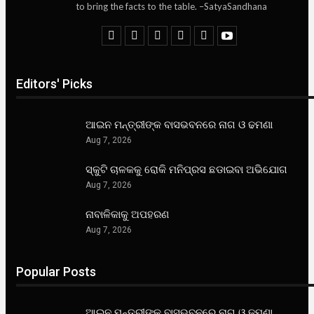
to bring the facts to the table. –SatyaSandhana
Editors' Picks
ଆଇନ ମନ୍ତ୍ରୀଙ୍କ ବାସଭବନରେ ନାଗ ଓ ଢମଣା
Aug 7, 2026
ସ୍କୁଟି ଚାଳକକୁ ରୋକି ମନିପ୍ରସ ଛଡାଇବା ଅଭିଯୋଗ
Aug 7, 2026
ନାବାଳିକାକୁ ଅପହରଣ
Aug 7, 2026
Popular Posts
ଆଇନ ମନ୍ତ୍ରୀଙ୍କ ବାସଭବନରେ ନାଗ ଓ ଢମଣା