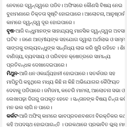
ନେବାରେ ଦ୍ୱନ୍ଦ୍ୱରେ ପଡିବ। ଅଫିସରେ କୌଣସି ବିଷୟ ନେଇ
ବୁଝାମଣାରେ ତିକ୍ତତା ସୃଷ୍ଟି ହୋଇପାରେ। ଆଲୋଚନା, ଆନୁଷ୍ଠାନ
କାମରେ ଦ୍ୱନ୍ଦ୍ୱ ଦୂର ହୋଇପାରେ।
ବୃଷ-
ଆଜି ବନ୍ଧୁମାନଙ୍କ ସାହାଯ୍ୟରୁ ମାନସିକ ଦ୍ୱନ୍ଦ୍ୱର ଅବସା
ଘଟିବ । ଜଣେ ଆତ୍ମୀୟଙ୍କ ସହଯୋଗ ଦ୍ୱାରା ଅର୍ଥଲାଭ ଓ ସମ୍ମ
ସାଙ୍ଗକୁ ବାଲ୍ୟବନ୍ଧୁଙ୍କ ସାନ୍ନିଧ୍ୟ ଲାଭ କରି ଖୁସି ରହିବେ । ଶିଳ
ବାଣିଜ୍ୟ, ବ୍ୟବସାୟ ଓ ପରିବହନ କ୍ଷେତ୍ରରେ ସାମାନ୍ୟ
ପ୍ରତିବନ୍ଧକ ଦେଖାଦେଇପାରେ।
ମିଥୁନ-
ଆଜି ଧନ ଓକାର୍ଯ୍ୟହାନୀ ହୋଇପାରେ। ସତର୍କତାର ସହ
ମାପିଚୁପି କହୁଥିଲେ ମଧ୍ୟ କିଛି ନା କିଛି ଅଭିଯୋଗର କୈଫିୟତ
ଦେବାକୁ ପଡିପାରେ। ଜମିଜମା, କଚେରି ମାମଲା, ଆଲୋଚନା ସଭା ଓ
ଲେଖାପଢ଼ା ଦିଗରୁ ଉପକୃତ ହେବେ । ସନ୍ତାନଙ୍କ ବିଷୟ ଚିନ୍ତା କର
ମନ ଭଲ ଲାଗି ନ ପାରେ।
କର୍କଟ-
ଆଜି ଅଫିସ୍‌ କାମରେ ଭାବପ୍ରବଣବଶତଃ ବିରକ୍ତିକର କଥ
କହି ଅପଦସ୍ଥ ହୋଇପାରନ୍ତି । ପରକଥାରେ ପ୍ରଭାବିତ ଭୁଲ୍‌ ମାର