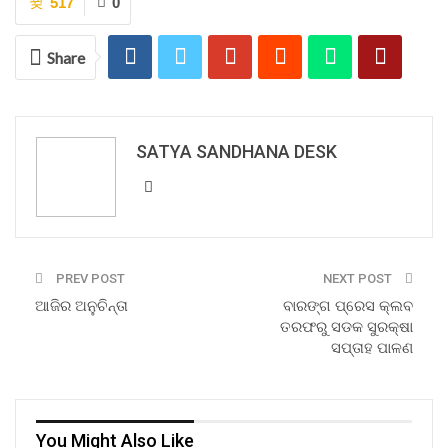
517
0
Share
SATYA SANDHANA DESK
PREV POST
NEXT POST
ଆଜିର ଅନୁଚିନ୍ତା
ବାରଙ୍ଗ ପ୍ରେସ କ୍ଲବ
ତରଫରୁ ସଡକ ସୁରକ୍ଷା
ସପ୍ତାହ ପାଳଣ
You Might Also Like