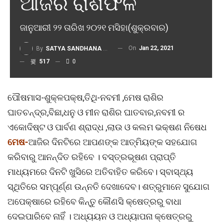
ଆଜିର ରାଶିଫଳ
ଜାନୁଆରୀ ୨୨ ତାରିଖ ୨୦୨୧ ମସିହା(ଶୁକ୍ରବାର)
On
Jan 22, 2021
By
SATYA SANDHANA DESK
517
0
ପୌଷମାସ-ଶୁକ୍ଳପକ୍ଷ,ତିଥି-ନବମୀ ,ମେଷ ରାଶିର
ଘାତଚନ୍ଦ୍ର,ବିଛା,ଧନୁ ଓ ମୀନ ରାଶିର ଘାତବାର,ନବମୀ ର
ଏକୋଦିଷ୍ଟ ଓ ପାର୍ବଣ ଶ୍ରାଦ୍ଧ ,ଲାଉ ଓ କଲମ ଭକ୍ଷଣ ନିଷେଧ
ମେଷ-
ଆଜିର ଦିନଟିରେ ଆପଣଙ୍କ ଆତ୍ମିୟଙ୍କ ସହଯୋଗ
କରିବାରୁ ଆନନ୍ଦିତ ରହିବେ । ବସ୍ତ୍ରଭୂଷଣ ପ୍ରାପ୍ତି
ମାଧ୍ୟମରେ ଦିନଟି ଖୁସିରେ ଅତିବାହିତ କରିବେ। ସ୍ବାସ୍ଥ୍ୟ
ସ୍ଥିତିରେ ସମ୍ପୂର୍ଣ୍ଣ ଉନ୍ନତି ଦେଖାଦେବ। ଶତ୍ରୁମାନେ ସୁଯୋଗ
ଅପେକ୍ଷାରେ ରହିବେ କିନ୍ତୁ କୌଣସି କ୍ଷେତ୍ରରୁ ବାଧା
ଦେଇପାରିବେ ନାହିଁ । ଅଧ୍ୟୟନ ଓ ଅଧ୍ୟାପନା କ୍ଷେତ୍ରରୁ