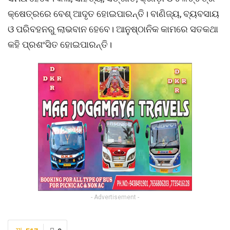
କ୍ଷେତ୍ରରେ ବେଶ୍ ଆଦୃତ ହୋଇପାରନ୍ତି। ବାଣିଜ୍ୟ, ବ୍ୟବସାୟ
ଓ ପରିବହନରୁ ଲାଭବାନ ହେବେ। ଆନୁଷ୍ଠାନିକ କାମରେ ସତକଥା
କହି ପ୍ରଶଂସିତ ହୋଇପାରନ୍ତି।
- Advertisement -