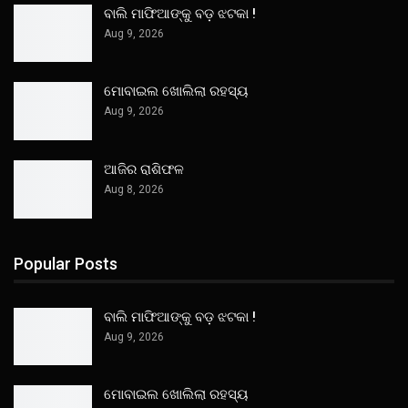
ବାଲି ମାଫିଆଙ୍କୁ ବଡ଼ ଝଟକା !
Aug 9, 2026
ମୋବାଇଲ ଖୋଲିଲା ରହସ୍ୟ
Aug 9, 2026
ଆଜିର ରାଶିଫଳ
Aug 8, 2026
Popular Posts
ବାଲି ମାଫିଆଙ୍କୁ ବଡ଼ ଝଟକା !
Aug 9, 2026
ମୋବାଇଲ ଖୋଲିଲା ରହସ୍ୟ