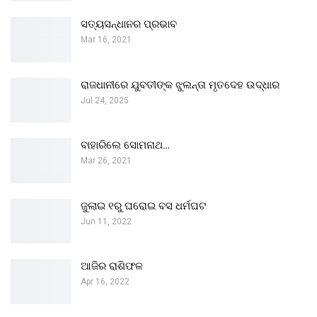
ସତ୍ୟସନ୍ଧାନର ପ୍ରଭାବ
Mar 16, 2021
ରାଜଧାନୀରେ ଯୁବତୀଙ୍କ ଝୁଲନ୍ତା ମୃତଦେହ ଉଦ୍ଧାର
Jul 24, 2025
ବାହାରିଲେ ସୋମନାଥ…
Mar 26, 2021
ଜୁଲାଇ ୧ରୁ ଘରୋଇ ବସ ଧର୍ମଘଟ
Jun 11, 2022
ଆଜିର ରାଶିଫଳ
Apr 16, 2022