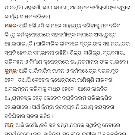
ପାରନ୍ତି। ସହକର୍ମୀ, ଭାଇ ଭଉଣୀ, ଅଧସ୍ତନ କର୍ମଚାରୀଙ୍କ ଦ୍ୱାରା
କାର୍ଯ୍ୟ ସାଧନ କରିବେ।
ମକର-
ଆଜି କୌଣସି କାମରେ ସାହାଯ୍ୟ କରିବାକୁ ମନ ବଳିବ।
କିନ୍ତୁ କର୍ମକ୍ଷେତ୍ରରେ ସହକର୍ମୀଙ୍କ କାମରେ ଅସନ୍ତୁଷ୍ଟ
ହୋଇପାରନ୍ତି। ପାରିବାରିକ ଜୀବନରେ ସ୍ତ୍ରୀଙ୍କ ସହ ମତାନ୍ତର
ସୃଷ୍ଟି ହେବାର ସମ୍ଭାବନା ରହିଛି। ଶିଳ୍ପ, ବାଣିଜ୍ୟ, ବ୍ୟବସାୟ,
ପରିବହନ ଓ ନିର୍ମାଣ କ୍ଷେତ୍ରରେ ଉନ୍ନତମାନର ଫଳ ପାଇବେ।
କୁମ୍ଭ-
ଆଜି ପାରିବାରିକ ଜୀବନ ଓ କର୍ମକ୍ଷେତ୍ର ସରଳୀକୃତ
ହେବ। ତଥାପି କେତେକ କ୍ଷେତ୍ରରେ ଜାଣିଶୁଣି ନୀରବତା
ଅବଲମ୍ବନ କରିବାକୁ ବାଧ୍ୟ ହେବେ। ଆଶଙ୍କାଜନିତ
ଅନ୍ୟମନସ୍କ ହେତୁ କେତେକ ବ୍ୟତିକ୍ରମ ପରିଲକ୍ଷିତ
ହୋଇପାରେ। ଅର୍ଥ କିମ୍ବା ଦ୍ରବ୍ୟହାନି ଯୋଗୁ ବ୍ୟସ୍ତତା
ବଢିଯିବାର ସୂଚନା ରହିଛ।
ମୀନ-
ଆଜି କର୍ମୋନ୍ନତି ସହ ସମ୍ମାନଜନକ ସ୍ଥିତିକୁ ନେବାରେ
ସମର୍ଥ ହେବେ। କଳା, ସାହିତ୍ୟ, ସଙ୍ଗୀତ, କ୍ରୀଡ଼ା ଓ ଚଳଚ୍ଚିତ୍ର