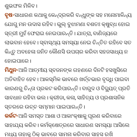
ଶୁଭଫଳ ମିଳିବ।
ବୃଷ-
ସାଧାରଣ କଥାକୁ କେନ୍ଦ୍ରକରି ବନ୍ଧୁଙ୍କ ସହ ମନୋମାଳିନ୍ୟ
ଯୋଗୁ ମନ ଉଦାସ ରହିବ। ଭୁଲ୍ ବୁଝାମଣା ବଶତଃ କ୍ଷୁବ୍ଧ ହୋଇ
ସ୍ତ୍ରୀ ମୁହଁ ଫେରାଇ ନେଇପାରନ୍ତି। ଯାତ୍ରା, ବାଣିଜ୍ୟରେ
ଲାଭବାନ ହେବେ। ସ୍ବାସ୍ଥ୍ୟ ସମସ୍ୟା ନେଇ ଚିନ୍ତିତ ରହିବେ ସତ
କିନ୍ତୁ ଅବହେଳା ଜନିତ କୌଣସି ଉପଚାର କରିବା ସହଜସାଧ୍ୟ ନ
ହୋଇପାରେ।
ମିଥୁନ-
ଆଜି ଆତ୍ମୀୟ ସ୍ବଜନଙ୍କ ଗହଣରେ ଦିନଟି ହସଖୁସିରେ
ଅତିବାହିତ ହେବ। ଆକସ୍ମିକ ଭାବରେ ଖର୍ଚ୍ଚଭାର ବୃଦ୍ଧି ପାଇବା
କାରଣରୁ ଚିନ୍ତା ପ୍ରକଟ କରିପାରନ୍ତି। ବାରୁଦ ଓ ବିଦ୍ୟୁତ୍ ପ୍ରତି
ସାବଧାନ ରହିବା ଭଲ। କ୍ରୀଡା, କଳା, ସାହିତ୍ୟ ଓ ପ୍ରଶାସନିକ
ସ୍ତରରେ ଉଚ୍ଚ ସମ୍ମାନ ପାଇପାରନ୍ତି।
କର୍କଟ-
ଆଜି ସମସ୍ତ ଆଶା ଓ ଆକାଂକ୍ଷାକୁ ପୂରଣ କରିବାରେ
ସାହାଯ୍ୟ କରିବ। କର୍ମକ୍ଷେତ୍ରରେ ସାଧାରଣ ସମସ୍ୟା ଆସିଲେ
ମଧ୍ୟ ତାହାକୁ ଠିକ୍ ଭାବରେ ସାମନା କରିବାର ସାହସ ରଖି