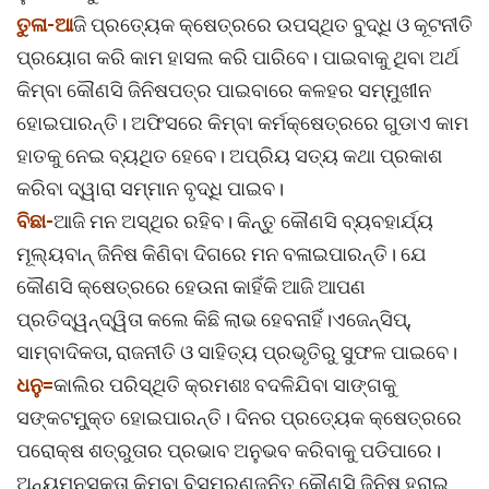
ତୁଳା-ଆ
ଜି ପ୍ରତ୍ୟେକ କ୍ଷେତ୍ରରେ ଉପସ୍ଥିତ ବୁଦ୍ଧି ଓ କୂଟନୀତି
ପ୍ରୟୋଗ କରି କାମ ହାସଲ କରି ପାରିବେ। ପାଇବାକୁ ଥିବା ଅର୍ଥ
କିମ୍ବା କୌଣସି ଜିନିଷପତ୍ର ପାଇବାରେ କଳହର ସମ୍ମୁଖୀନ
ହୋଇପାରନ୍ତି। ଅଫିସରେ କିମ୍ବା କର୍ମକ୍ଷେତ୍ରରେ ଗୁଡାଏ କାମ
ହାତକୁ ନେଇ ବ୍ୟଥିତ ହେବେ। ଅପ୍ରିୟ ସତ୍ୟ କଥା ପ୍ରକାଶ
କରିବା ଦ୍ୱାରା ସମ୍ମାନ ବୃଦ୍ଧି ପାଇବ।
ବିଛା-
ଆଜି ମନ ଅସ୍ଥିର ରହିବ। କିନ୍ତୁ କୌଣସି ବ୍ୟବହାର୍ଯ୍ୟ
ମୂଲ୍ୟବାନ୍ ଜିନିଷ କିଣିବା ଦିଗରେ ମନ ବଳାଇପାରନ୍ତି। ଯେ
କୌଣସି କ୍ଷେତ୍ରରେ ହେଉନା କାହିଁକି ଆଜି ଆପଣ
ପ୍ରତିଦ୍ୱନ୍ଦ୍ୱିତା କଲେ କିଛି ଲାଭ ହେବନାହିଁ।ଏଜେନ୍ସିପ୍‌,
ସାମ୍ବାଦିକତା, ରାଜନୀତି ଓ ସାହିତ୍ୟ ପ୍ରଭୃତିରୁ ସୁଫଳ ପାଇବେ।
ଧନୁ=
କାଲିର ପରିସ୍ଥିତି କ୍ରମଶଃ ବଦଳିଯିବା ସାଙ୍ଗକୁ
ସଙ୍କଟମୁ୍‌କ୍ତ ହୋଇପାରନ୍ତି। ଦିନର ପ୍ରତ୍ୟେକ କ୍ଷେତ୍ରରେ
ପରୋକ୍ଷ ଶତ୍ରୁତାର ପ୍ରଭାବ ଅନୁଭବ କରିବାକୁ ପଡିପାରେ।
ଅନ୍ୟମନସ୍କତା କିମ୍ବା ବିସ୍ମରଣଜନିତ କୌଣସି ଜିନିଷ ହରାଇ