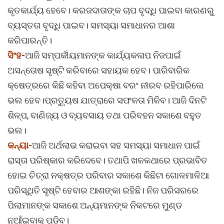
କୃତକାର୍ଯ୍ୟ ହେବେ। କରଜଦାତାଙ୍କ ଚାପ ବୃଦ୍ଧି ପାଇବା କାରଣରୁ
ବ୍ୟସ୍ତତା ବୃଦ୍ଧି ପାଇବ। ସମସ୍ୟା ସମାଧାନର ଆଶା
କରିପାରନ୍ତି।
ସିଂହ-
ଆଜି ସମ୍ପର୍କୀୟମାନଙ୍କ କାର୍ଯ୍ୟକଳାପ ନିଜପାଇଁ
ଅସନ୍ତୋଷ ସୃଷ୍ଟି କରିବାରେ ସହାୟକ ହେବ। ପାରିବାରିକ
କ୍ଷେତ୍ରରେ କିଛି କହିବା ଅପେକ୍ଷା ବରଂ ନୀରବ ରହିପାରିଲେ
ଭଲ ହେବ।ପ୍ରତ୍ୟୁଷ ଯାତ୍ରାରେ ସଫଳତା ମିଳିବ। ଆଜି ଦିନଟି
ଶିଳ୍ପ, ବାଣିଜ୍ୟ ଓ ବ୍ୟବସାୟ ତଥା ପରିବହନ ସକାଶେ ବହୁତ
ଭଲ।
କନ୍ୟା-
ଆଜି ଅର୍ଥଲାଭ କରାଇବା ସହ ସମସ୍ୟା ସମାଧାନ ପାଇଁ
ରାସ୍ତା ପରିଷ୍କାର କରିଦେବେ। ତଥାପି ଖଳକଥାରେ ପ୍ରଭାବିତ
ହୋଇ ଚିତ୍ରା ନକ୍ଷତ୍ର ପରିବାର ସକାଶେ କିଛିଟା ଗୋଳମାଳିଆ
ପରିସ୍ଥିତି ସୃଷ୍ଟି ହେବାର ଆଶଙ୍କା ରହିଛି। ନିଜ ପରିସରରେ
ପିଲାମାନଙ୍କ ସକାଶେ ଅନ୍ୟମାନଙ୍କ ନିକଟରେ ମୁଣ୍ଡ
ନୁଆଁଇବାକୁ ପଡିବ।