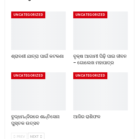
UNCATEGORIZED
UNCATEGORIZED
ଶ୍ରାବଣୀ ଯାତ୍ରା ପାଇଁ କଟକଣା
ବୃକ୍ଷ ଆଗାମୀ ପିଢ଼ି ପାଇ ଜୀବନ
– ଗୋଲେଖ ମହାପାତ୍ର
UNCATEGORIZED
UNCATEGORIZED
ବୁଦ୍ଧମନ୍ଦିରରେ ଶାନ୍ତିସେନା
ଆଜିର ରାଶିଫଳ
ପୁସ୍ତକ ଉତ୍ସବ
PREV
NEXT