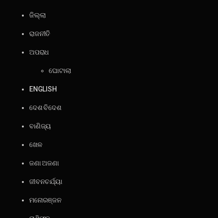
ଜିଲ୍ଲା
ରାଜନୀତି
ଅପରାଧ
ଘୋଟାଲା
ENGLISH
ଦେଶ ବିଦେଶ
ବାଣିଜ୍ୟ
ଖେଳ
ଜଣା ଅଜଣା
ଜୀବନଚର୍ଯ୍ୟା
ମନୋରଞ୍ଜନ