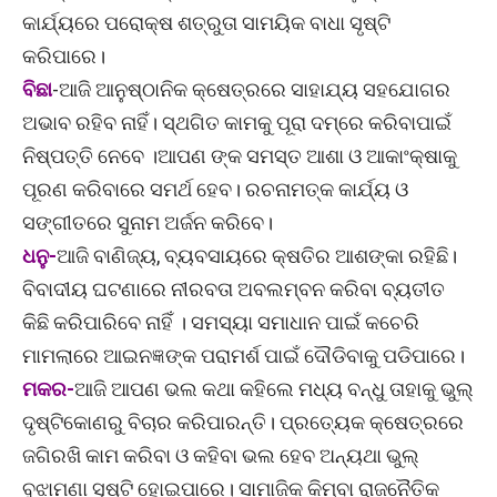
କାର୍ଯ୍ୟରେ ପରୋକ୍ଷ ଶତ୍ରୁତା ସାମୟିକ ବାଧା ସୃଷ୍ଟି
କରିପାରେ।
ବିଛା
-ଆଜି ଆନୁଷ୍ଠାନିକ କ୍ଷେତ୍ରରେ ସାହାଯ୍ୟ ସହଯୋଗର
ଅଭାବ ରହିବ ନାହିଁ। ସ୍ଥଗିତ କାମକୁ ପୂରା ଦମ୍‌ରେ କରିବାପାଇଁ
ନିଷ୍ପତ୍ତି ନେବେ ।ଆପଣ ଙ୍କ ସମସ୍ତ ଆଶା ଓ ଆକାଂକ୍ଷାକୁ
ପୂରଣ କରିବାରେ ସମର୍ଥ ହେବ। ରଚନାମତ୍କ କାର୍ଯ୍ୟ ଓ
ସଙ୍ଗୀତରେ ସୁନାମ ଅର୍ଜନ କରିବେ।
ଧନୁ-
ଆଜି ବାଣିଜ୍ୟ, ବ୍ୟବସାୟରେ କ୍ଷତିର ଆଶଙ୍କା ରହିଛି।
ବିବାଦୀୟ ଘଟଣାରେ ନୀରବତା ଅବଲମ୍ବନ କରିବା ବ୍ୟତୀତ
କିଛି କରିପାରିବେ ନାହିଁ । ସମସ୍ୟା ସମାଧାନ ପାଇଁ କଚେରି
ମାମଲାରେ ଆଇନଜ୍ଞଙ୍କ ପରାମର୍ଶ ପାଇଁ ଦୌଡିବାକୁ ପଡିପାରେ।
ମକର-
ଆଜି ଆପଣ ଭଲ କଥା କହିଲେ ମଧ୍ୟ ବନ୍ଧୁ ତାହାକୁ ଭୁଲ୍
ଦୃଷ୍ଟିକୋଣରୁ ବିଚାର କରିପାରନ୍ତି। ପ୍ରତ୍ୟେକ କ୍ଷେତ୍ରରେ
ଜଗିରଖି କାମ କରିବା ଓ କହିବା ଭଲ ହେବ ଅନ୍ୟଥା ଭୁଲ୍
ବୁଝାମଣା ସୃଷ୍ଟି ହୋଇପାରେ। ସାମାଜିକ କିମ୍ବା ରାଜନୈତିକ