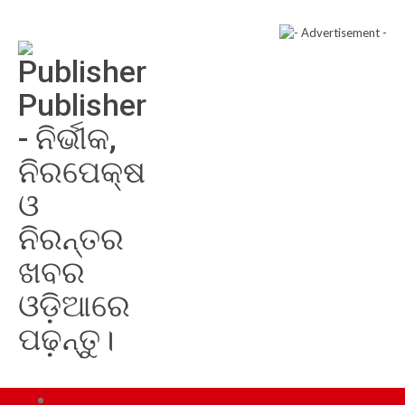
Publisher
- ନିର୍ଭୀକ,
ନିରପେକ୍ଷ
ଓ
ନିରନ୍ତର
ଖବର
ଓଡ଼ିଆରେ
ପଢ଼ନ୍ତୁ।