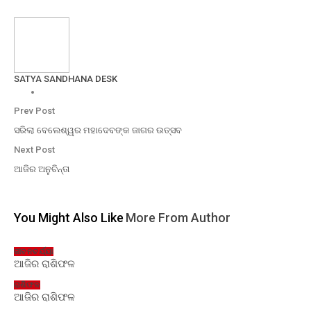
SATYA SANDHANA DESK
Prev Post
ସରିଲା ବେଲେଶ୍ୱର ମହାଦେବଙ୍କ ଜାଗର ଉତ୍ସବ
Next Post
ଆଜିର ଅନୁଚିନ୍ତା
You Might Also Like
More From Author
ଜୀବନଚର୍ଯ୍ୟା
ଆଜିର ରାଶିଫଳ
ରାଶିଫଳ
ଆଜିର ରାଶିଫଳ