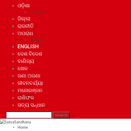
ଓଡ଼ିଶା
ମହାନଗର
ଜିଲ୍ଲା
ରାଜନୀତି
ଅପରାଧ
ଘୋଟାଲା
ENGLISH
ଦେଶ ବିଦେଶ
ବାଣିଜ୍ୟ
ଖେଳ
ଜଣା ଅଜଣା
ଜୀବନଚର୍ଯ୍ୟା
ମନୋରଞ୍ଜନ
ରାଶିଫଳ
ସତ୍ୟ ସନ୍ଧାନ
Home