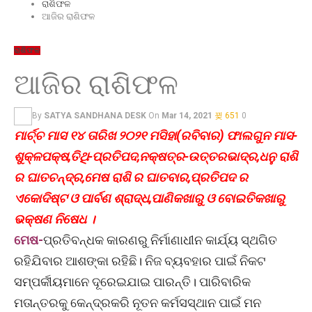
ରାଶିଫଳ
ଆଜିର ରାଶିଫଳ
ରାଶିଫଳ
ଆଜିର ରାଶିଫଳ
By
SATYA SANDHANA DESK
On
Mar 14, 2021
651
0
ମାର୍ଚ୍ଚ ମାସ ୧୪ ତାରିଖ ୨୦୨୧ ମସିହା(ରବିବାର) ଫାଲଗୁନ ମାସ-
ଶୁକ୍ଳପକ୍ଷ,ତିଥି-ପ୍ରତିପଦ,ନକ୍ଷତ୍ର-ଉତ୍ତରଭାଦ୍ର,ଧନୁ ରାଶି
ର ଘାତଚନ୍ଦ୍ର,ମେଷ ରାଶି ର ଘାତବାର,ପ୍ରତିପଦ ର
ଏକୋଦିଷ୍ଟ ଓ ପାର୍ବଣ ଶ୍ରାଦ୍ଧ,ପାଣିକଖାରୁ ଓ ବୋଇତିକଖାରୁ
ଭକ୍ଷଣ ନିଷେଧ ।
ମେଷ-
ପ୍ରତିବନ୍ଧକ କାରଣରୁ ନିର୍ମାଣାଧୀନ କାର୍ଯ୍ୟ ସ୍ଥଗିତ
ରହିଯିବାର ଆଶଙ୍କା ରହିଛି। ନିଜ ବ୍ୟବହାର ପାଇଁ ନିକଟ
ସମ୍ପର୍କୀୟମାନେ ଦୂରେଇଯାଇ ପାରନ୍ତି। ପାରିବାରିକ
ମତାନ୍ତରକୁ କେନ୍ଦ୍ରକରି ନୂତନ କର୍ମସସ୍ଥାନ ପାଇଁ ମନ