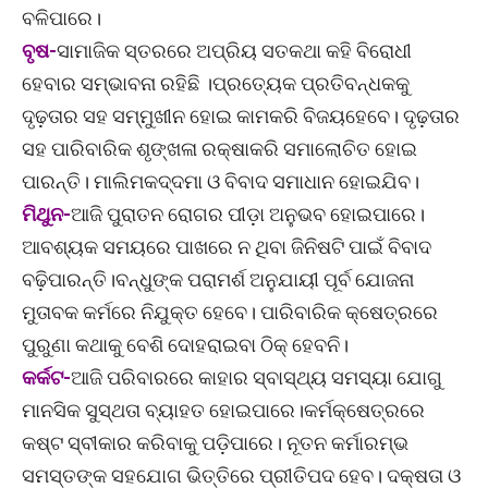
ବଳିପାରେ।
ବୃଷ-
ସାମାଜିକ ସ୍ତରରେ ଅପ୍ରିୟ ସତକଥା କହି ବିରୋଧୀ
ହେବାର ସମ୍ଭାବନା ରହିଛି ।ପ୍ରତ୍ୟେକ ପ୍ରତିବନ୍ଧକକୁ
ଦୃଢ଼ତାର ସହ ସମ୍ମୁଖୀନ ହୋଇ କାମକରି ବିଜୟହେବେ। ଦୃଢ଼ତାର
ସହ ପାରିବାରିକ ଶୃଙ୍ଖଳା ରକ୍ଷାକରି ସମାଲୋଚିତ ହୋଇ
ପାରନ୍ତି। ମାଲିମକଦ୍ଦମା ଓ ବିବାଦ ସମାଧାନ ହୋଇଯିବ।
ମିଥୁନ-
ଆଜି ପୁରାତନ ରୋଗର ପୀଡ଼ା ଅନୁଭବ ହୋଇପାରେ।
ଆବଶ୍ୟକ ସମୟରେ ପାଖରେ ନ ଥିବା ଜିନିଷଟି ପାଇଁ ବିବାଦ
ବଢ଼ିପାରନ୍ତି।ବନ୍ଧୁଙ୍କ ପରାମର୍ଶ ଅନୁଯାୟୀ ପୂର୍ବ ଯୋଜନା
ମୁତାବକ କର୍ମରେ ନିଯୁକ୍ତ ହେବେ। ପାରିବାରିକ କ୍ଷେତ୍ରରେ
ପୁରୁଣା କଥାକୁ ବେଶି ଦୋହରାଇବା ଠିକ୍ ହେବନି।
କର୍କଟ-
ଆଜି ପରିବାରରେ କାହାର ସ୍ବାସ୍ଥ୍ୟ ସମସ୍ୟା ଯୋଗୁ
ମାନସିକ ସୁସ୍ଥତା ବ୍ୟାହତ ହୋଇପାରେ।କର୍ମକ୍ଷେତ୍ରରେ
କଷ୍ଟ ସ୍ବୀକାର କରିବାକୁ ପଡ଼ିପାରେ। ନୂତନ କର୍ମାରମ୍ଭ
ସମସ୍ତଙ୍କ ସହଯୋଗ ଭିତ୍ତିରେ ପ୍ରୀତିପଦ ହେବ। ଦକ୍ଷତା ଓ