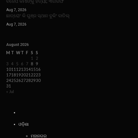
ବିଜେପି କର୍ମୀଙ୍କୁ ହତ୍ୟା; ୩ଗିରଫ
Aug 7, 2026
ଛାତ୍ରୋଂ କି ଗୁଞ୍ଜ ସ୍ଥାନ ବୁକିଂ ବାତିଲ୍
Aug 7, 2026
August 2026
M
T
W
T
F
S
S
1
2
3
4
5
6
7
8
9
10
11
12
13
14
15
16
17
18
19
20
21
22
23
24
25
26
27
28
29
30
31
« Jul
ଓଡ଼ିଶା
ମହାନଗର