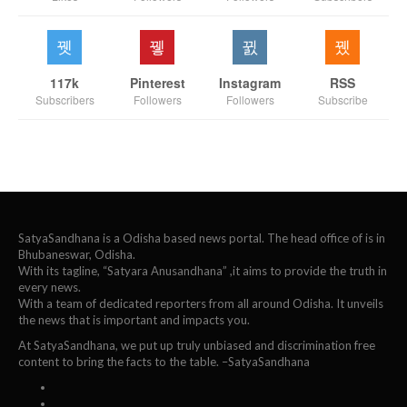
117k
Pinterest
Instagram
RSS
Subscribers
Followers
Followers
Subscribe
SatyaSandhana is a Odisha based news portal. The head office of is in
Bhubaneswar, Odisha.
With its tagline, “Satyara Anusandhana” ,it aims to provide the truth in
every news.
With a team of dedicated reporters from all around Odisha. It unveils
the news that is important and impacts you.
At SatyaSandhana, we put up truly unbiased and discrimination free
content to bring the facts to the table. –SatyaSandhana