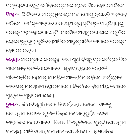
ସଚ୍ଚୋଟତା ହେତୁ କର୍ମକ୍ଷେତ୍ରରେ ପ୍ରଶଂସିତ ହୋଇପାରିବେ।
ସିଂହ-
ଆଜି ଦିନରେ ମାତ୍ରାଧିକ ଭ୍ରମଣ ଯୋଗୁ କ୍ଳାନ୍ତି ଅନୁଭବ
କରିବେ। କର୍ମକ୍ଷେତ୍ରରେ ପଦସ୍ଥ ବ୍ୟକ୍ତିଙ୍କ ସାନ୍ନିଧ୍ୟରୁ
ଉପକୃତ ଞ୍ଚହୋଇପାରନ୍ତି।ମାନସିକ ଅସ୍ଥିରତା କାରଣରୁ ନିଜ
ଲୋକଙ୍କୁ ଭୁଲ୍ ବୁଝିବେ।ଆଜିର ଆନୁଷ୍ଠାନିକ କାମରେ ଉପକୃତ
ହୋଇପାରନ୍ତି।
କନ୍ୟା-
ବାରମ୍ବାର କାନକୁହା କଥା ଶୁଣି ବିଶ୍ୱସ୍ତ କର୍ମଚାରୀଟିର
ମନୋଭାବ ବଦଳିଯାଇପାରେ। ସ୍ବାସ୍ଥ୍ୟରେ ଉନ୍ନତି
ପରିଲକ୍ଷିତ ହେବାରୁ ସାମୟିକ ଆନନ୍ଦିତ ରହିବେ।ଖର୍ଚ୍ଚାଧିକ
କାରଣରୁ ମନସ୍ତାପ ହୋଇପାରେ। ଦିନଟିରେ ବିବାଦୀୟ କଥାରେ
ମୁଣ୍ଡ ନ ପୂରାଇବା ଭଲ।
ତୁଳା-
ଆଜି ପରିସ୍ଥିତିରେ ପଡି ଖର୍ଚ୍ଚାନ୍ତ ହେବେ। ହାତକୁ
ନେଇଥିବା ଯୋଜନାଗୁଡିକ ଠିକ୍‌ଭାବେ ସମ୍ପୂର୍ଣ୍ଣ ହେବା
କଷ୍ଟକର ହୋଇପାରେ। ବିଗତ ଦିନଗୁଡ଼ିକରେ ସୃଷ୍ଟି ହୋଇଥିବା
ସମସ୍ୟା ଆଜି ହଠାତ୍ ସମାଧାନ ହୋଇଯିବ। ଆନୁଷ୍ଠାନିକ