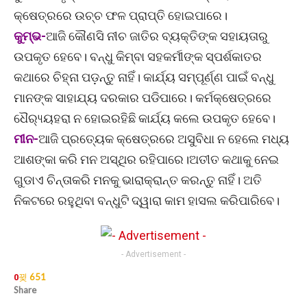
କ୍ଷେତ୍ରରେ ଉଚ୍ଚ ଫଳ ପ୍ରାପ୍ତି ହୋଇପାରେ।
କୁମ୍ଭ-
ଆଜି କୌଣସି ନୀଚ ଜାତିର ବ୍ୟକ୍ତିଙ୍କ ସହାୟତାରୁ
ଉପକୃତ ହେବେ। ବନ୍ଧୁ କିମ୍ବା ସହକର୍ମୀଙ୍କ ସ୍ପର୍ଶକାତର
କଥାରେ ଚିହ୍ନା ପଡ଼ନ୍ତୁ ନାହିଁ। କାର୍ଯ୍ୟ ସମ୍ପୂର୍ଣ୍ଣ ପାଇଁ ବନ୍ଧୁ
ମାନଙ୍କ ସାହାଯ୍ୟ ଦରକାର ପଡିପାରେ। କର୍ମକ୍ଷେତ୍ରରେ
ଧୈର‌୍ୟ୍ୟହରା ନ ହୋଇରହିଛି କାର୍ଯ୍ୟ କଲେ ଉପକୃତ ହେବେ।
ମୀନ-
ଆଜି ପ୍ରତ୍ୟେକ କ୍ଷେତ୍ରରେ ଅସୁବିଧା ନ ହେଲେ ମଧ୍ୟ
ଆଶଙ୍କା କରି ମନ ଅସ୍ଥିର ରହିପାରେ।ଅତୀତ କଥାକୁ ନେଇ
ଗୁଡାଏ ଚିନ୍ତାକରି ମନକୁ ଭାରାକ୍ରାନ୍ତ କରନ୍ତୁ ନାହିଁ। ଅତି
ନିକଟରେ ରହୁଥିବା ବନ୍ଧୁଟି ଦ୍ୱାରା କାମ ହାସଲ କରିପାରିବେ।
- Advertisement -
651
0
Share