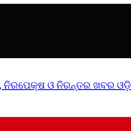
ୀକ, ନିରପେକ୍ଷ ଓ ନିରନ୍ତର ଖବର ଓଡ଼