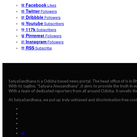
Facebook
Likes
Twitter
Followers
Dribbble
Followers
Youtube
Subscribers
117k
Subscribers
Pinterest
Followers
Instagram
Followers
RSS
Subscribe
SatyaSandhana is a Odisha based news portal. The head office of is in 
With its tagline, “Satyara Anusandhana” ,it aims to provide the truth in 
With a team of dedicated reporters from all around Odisha. It unveils t
At SatyaSandhana, we put up truly unbiased and discrimination free cont