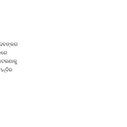
ାଦେବଙ୍କର
ରରେ
 କଟକଣାକୁ
ମନ୍ଦିର