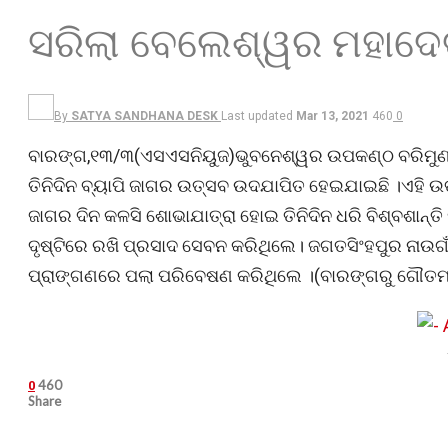
ସରିଲା ବେଲେଶ୍ୱର ମହାଦ
By
SATYA SANDHANA DESK
Last updated
Mar 13, 2021
460
0
ବାରଙ୍ଗ,୧୩/୩(ଏସଏସନିୟୁଜ)ଭୁବନେଶ୍ୱର ଉପକଣ୍ଠ ବରିମୁଣ୍
ତିନିଦିନ ବ୍ୟାପି ଜାଗର ଉତ୍ସବ ଉଦଯାପିତ ହେଇଯାଇଛି ।ଏହି
ଜାଗର ଦିନ କଳସି ଶୋଭାଯାତ୍ରା ହୋଇ ତିନିଦିନ ଧରି ବିଶ୍ବଶାନ୍ତି
ଦୃଷ୍ଟିରେ ରଖି ପ୍ରସାଦ ସେବନ କରିଥିଲେ। ଜଗତସିଂହପୁର ନାଉଗ
ପ୍ରାଙ୍ଗଣରେ ପଲା ପରିବେଷଣ କରିଥିଲେ ।(ବାରଙ୍ଗରୁ ଗୌତମ 
460
0
Share