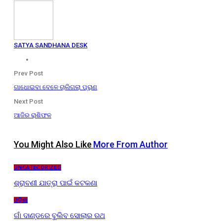
SATYA SANDHANA DESK
Prev Post
ଗାଧୋଇବା ବେଳେ ଚାଲିଗଲା ପ୍ରାଣ
Next Post
ଆଜିର ରାଶିଫଳ
You Might Also Like
More From Author
UNCATEGORIZED
ଶ୍ରାବଣୀ ଯାତ୍ରା ପାଇଁ କଟକଣା
ଓଡ଼ିଶା
ଗାଁ ଦାଣ୍ଡରେ ବୁଲିବ ସୋଲାର ରଥ