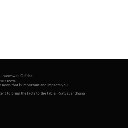
Bhubaneswar, Odisha.
every news.
he news that is important and impacts you.
ent to bring the facts to the table. –SatyaSandhana