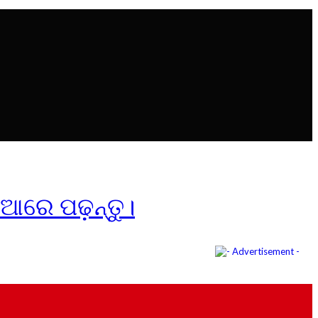
ିଆରେ ପଢ଼ନ୍ତୁ।