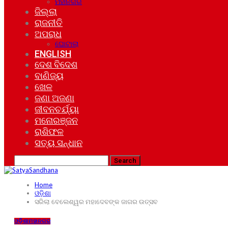
ମହାନଗର
ଜିଲ୍ଲା
ରାଜନୀତି
ଅପରାଧ
ଘୋଟାଲା
ENGLISH
ଦେଶ ବିଦେଶ
ବାଣିଜ୍ୟ
ଖେଳ
ଜଣା ଅଜଣା
ଜୀବନଚର୍ଯ୍ୟା
ମନୋରଞ୍ଜନ
ରାଶିଫଳ
ସତ୍ୟ ସନ୍ଧାନ
Home
ଓଡ଼ିଶା
ସରିଲା ବେଲେଶ୍ୱର ମହାଦେବଙ୍କ ଜାଗର ଉତ୍ସବ
ଓଡ଼ିଶା
ମହାନଗର