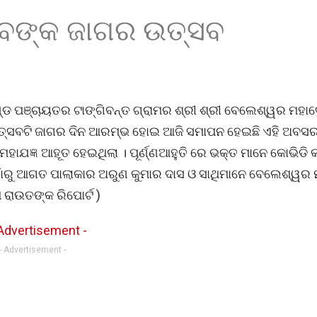
େବଙ୍କ ଜାଗର ଉତ୍ସବ
ଡ ପଞ୍ଚାୟତର ଟାଙ୍ଗିବନ୍ତ ଗ୍ରାମର ଶ୍ରୀ ଶ୍ରୀ ବେଲେଶ୍ୱର ମହ
 ଉତ୍ସବଟି ଜାଗର ଦିନ ଆରମ୍ଭ ହୋଇ ଆଜି ସମାପନ ହେଇଛି ଏହି ଅବସ
 ମହାଯଜ୍ଞ ଆହୂତ ହେଇଥିଲା । ପୂର୍ଣ୍ଣଆହୁତି ରେ ଭକ୍ତ ମାନେ କୋଭିଡି
ାଁରୁ ଆଗତ ପାଲାକାର ଅରୁଣ କୁମାର ଦାସ ଓ ସାଥିମାନେ ବେଲେଶ୍ୱର 
ରାଉତଙ୍କ ରିପୋର୍ଟ )
- Advertisement -