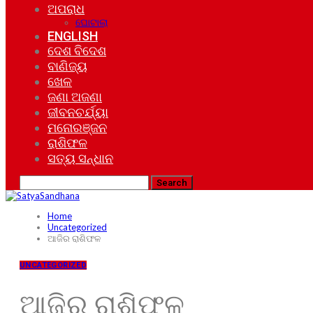
ଅପରାଧ
ଘୋଟାଲା
ENGLISH
ଦେଶ ବିଦେଶ
ବାଣିଜ୍ୟ
ଖେଳ
ଜଣା ଅଜଣା
ଜୀବନଚର୍ଯ୍ୟା
ମନୋରଞ୍ଜନ
ରାଶିଫଳ
ସତ୍ୟ ସନ୍ଧାନ
Home
Uncategorized
ଆଜିର ରାଶିଫଳ
UNCATEGORIZED
ଆଜିର ରାଶିଫଳ