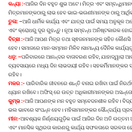
କନ୍ୟା :-
ଆଜିର ଦିନ ବହୁତ ଶୁଭ ଅଟେ। ମିତ୍ର ଏବଂ ସମ୍ବନ୍ଧିମା
ମିତ୍ରମାନଙ୍କଠାରୁ ଲାଭ ହେବ ଭାଇ-ଭଉଣୀମାନଙ୍କ ଠାରୁ ଆର୍ଥି
ତୁଳା: –
ଆଜି ଧାର୍ମିକ କାର୍ଯ୍ୟ ଏବଂ ଯାତ୍ରା ପାଇଁ ସମୟ ଅନୁକୂ
ଏବଂ କ୍ରୋଧରୁ ଦୂର ରୁହନ୍ତୁ। ନୂଆ ସମ୍ବନ୍ଧ ଅନିଷ୍ଟକାରକ 
ବିଚ୍ଛା :-
ଆଜି ଆପଣ ମିତ୍ର ତଥା ସ୍ଵଜନମାନଙ୍କ ସହିତ କୌଣସି ମନ
ହେବ। ସମାଜରେ ମାନ-ସମ୍ମାନ ମିଳିବ।ସାମାନ୍ୟ ଦୈନିକ କାର୍ଯ୍ୟ
ଧନୁ: –
ପରିବାରରେ ଆନନ୍ଦର ବାତାବରଣ ରହିବ, ଯାହାଦ୍ୱାରା ଆ
ବ୍ୟବସାୟରେ ମଧ୍ୟ ଦିନ ଲାଭଦାୟୀ ରହିବ। ସହକର୍ମିମାନଙ୍କର 
ରହିବ।
ମକର :-
ପାରିବାରିକ ଜୀବନରେ ଶାନ୍ତି ବନାଇ ରଖିବା ପାଇଁ ନିରର୍ଥ
ଧ୍ୟାନ ରଖିବେ। ଅଫିସ୍ ରେ ଉଚ୍ଚ ଅଧିକାରୀମାନଙ୍କର ଅସନ୍ତୋ
କୁମ୍ଭ :-
ଆଜି ଆପଣଙ୍କ ମନ ବହୁତ ସମ୍ବେଦନଶୀଳ ରହିବ। ବିଦ୍ୟ
ଭଲ ଭାବରେ ସଂପନ୍ନ ହେବ। ମହିଳାମାନଙ୍କର ସୌନ୍ଦର୍ଯ୍ୟ ପ୍ର
ମୀନ:-
ଆବଶ୍ୟକ ନିର୍ଣ୍ଣୟଗୁଡ଼ିକ ପାଇଁ ଆଜିର ଦିନ ଅତି ଉତ୍ତମ ଅ
ଏବଂ ମାନସିକ ସ୍ଥିରତା କାରଣରୁ କାର୍ଯ୍ୟ ସଫଳତାରେ ସରଳତା ହ