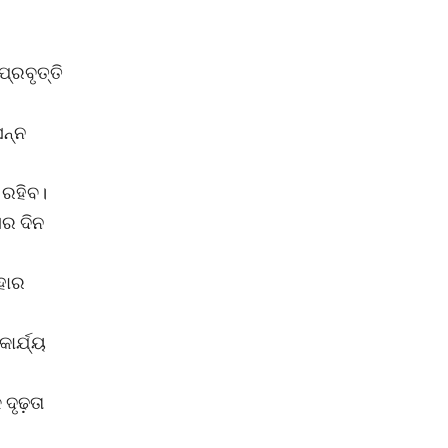
୍ରବୃତ୍ତି
ସନ୍ନ
 ରହିବ।
ସର ଦିନ
ଏହାର
ାର୍ଯ୍ୟ
ଦୃଢ଼ତା