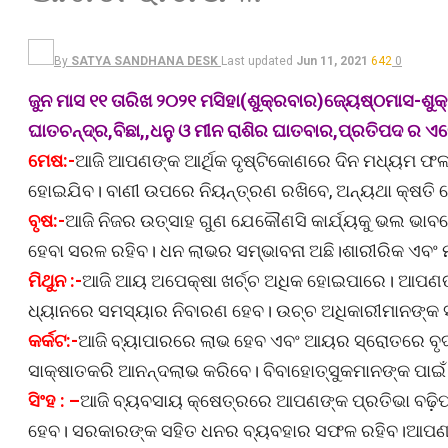
By
SATYA SANDHANA DESK
Last updated
Jun 11, 2021
642
0
ଜୁନ ମାସ ୧୧ ତାରିଖ ୨୦୨୧ ମସିହା(ଶୁକ୍ରବାର)ଜ୍ୟେଷ୍ଠମାସ-ଶୁକ୍
ଘାତଚନ୍ଦ୍ର,ବିଛା,,ଧନୁ ଓ ମୀନ ରାଶିର ଘାତବାର,ପ୍ରତିପଦ ର ଏକ
ମେଷ:-
ଆଜି ଆପଣଙ୍କ ଆର୍ଥିକ ଦୃଷ୍ଟିକୋଣରେ ଦିନ ମଧ୍ୟମ ଫଳଦାୟ
ହୋଇଯିବ। ବାଣୀ ଉପରେ ନିୟନ୍ତ୍ରଣ ରଖିବେ, ଅନ୍ୟଥା କ୍ଷତି 
ବୃଷ:-
ଆଜି ନିଜର ଉତ୍ସାହ ଗୁଣ ଯେକୌଣସି କାର୍ଯ୍ୟକୁ ଭଲ ଭାବ
ହେବା ସରଳ ରହିବ। ଧନ ଲାଭର ସମ୍ଭାବନା ଅଛି।ଶାରୀରିକ ଏବଂ ମ
ମିଥୁନ :-
ଆଜି ଆୟ ଅପେକ୍ଷା ଖର୍ଚ୍ଚ ଅଧିକ ହୋଇପାରେ। ଆପଣଙ୍କ
ଧ୍ୟାନରେ ସମସ୍ୟାର ନିବାରଣ ହେବ। ଉଚ୍ଚ ଅଧିକାରୀମାନଙ୍କ ସହିତ
କର୍କଟ:-
ଆଜି ବ୍ୟାପାରରେ ଲାଭ ହେବ ଏବଂ ଆୟର ସ୍ରୋତରେ ବୃଦ୍
ସାକ୍ଷାତକରି ଆନନ୍ଦଲାଭ କରିବେ। ବିବାହୋତ୍ସୁକମାନଙ୍କ ପାଇଁ
ସିଂହ : –
ଆଜି ବ୍ୟବସାୟ କ୍ଷେତ୍ରରେ ଆପଣଙ୍କ ପ୍ରତିଭା ବଢ଼ି
ହେବ। ସରକାରଙ୍କ ସହିତ ଧନର ବ୍ୟବହାର ସଫଳ ରହିବ।ଆପଣଙ୍କ