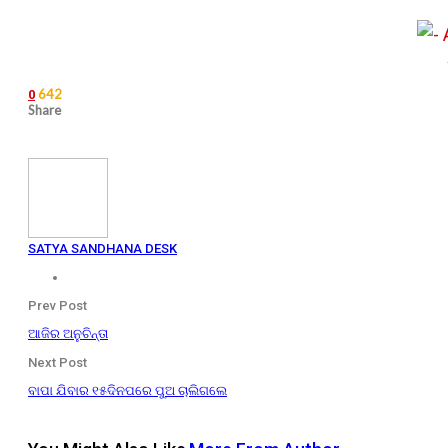
642
0
Share
SATYA SANDHANA DESK
Prev Post
ଆଜିର ଅନୁଚିନ୍ତା
Next Post
ବାପା ଯିବାର ୧୫ଦିନପରେ ପୁଅ ଚାଲିଗଲେ