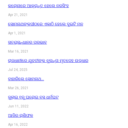
କରୋନାରେ ଆକ୍ରାନ୍ତ ହେଲେ ନରସିଂହ
Apr 21, 2021
ସୋମନାଥଙ୍କପୀଠରେ ଏକାଠି ହେଲେ ଦୁଇଟି ମନ
Apr 1, 2021
ସତ୍ୟସନ୍ଧାନର ପ୍ରଭାବ
Mar 16, 2021
ରାଜଧାନୀରେ ଯୁବତୀଙ୍କ ଝୁଲନ୍ତା ମୃତଦେହ ଉଦ୍ଧାର
Jul 24, 2025
ବାହାରିଲେ ସୋମନାଥ…
Mar 26, 2021
ଜୁଲାଇ ୧ରୁ ଘରୋଇ ବସ ଧର୍ମଘଟ
Jun 11, 2022
ଆଜିର ରାଶିଫଳ
Apr 16, 2022