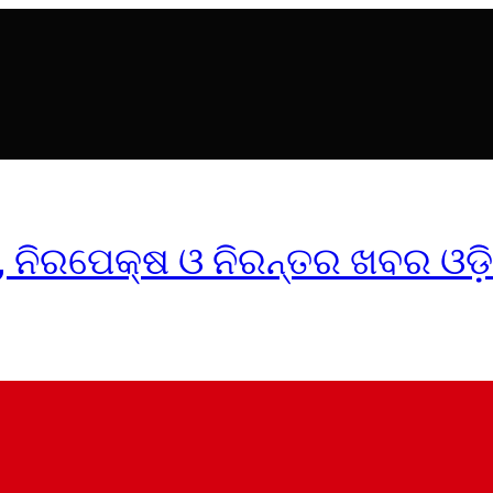
ୀକ, ନିରପେକ୍ଷ ଓ ନିରନ୍ତର ଖବର ଓଡ଼