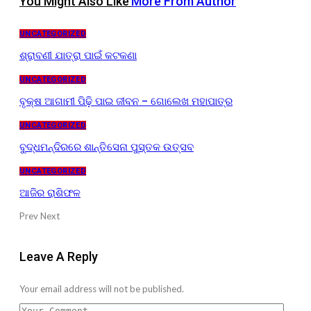
You Might Also Like
More From Author
UNCATEGORIZED
ଶ୍ରାବଣୀ ଯାତ୍ରା ପାଇଁ କଟକଣା
UNCATEGORIZED
ବୃକ୍ଷ ଆଗାମୀ ପିଢ଼ି ପାଇ ଜୀବନ – ଗୋଲେଖ ମହାପାତ୍ର
UNCATEGORIZED
ବୁଦ୍ଧମନ୍ଦିରରେ ଶାନ୍ତିସେନା ପୁସ୍ତକ ଉତ୍ସବ
UNCATEGORIZED
ଆଜିର ରାଶିଫଳ
Prev
Next
Leave A Reply
Your email address will not be published.