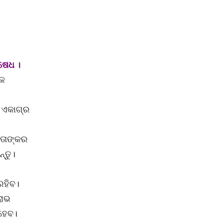
ିଷେଧ ।
ିକ
ି ଏକାଗ୍ର
ବତାଙ୍କର
୍ତୁ।
ରହିବ।
ଲାଭ
ହେବ।