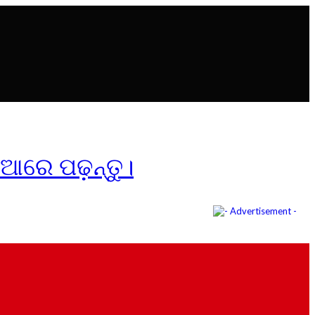
ିଆରେ ପଢ଼ନ୍ତୁ।