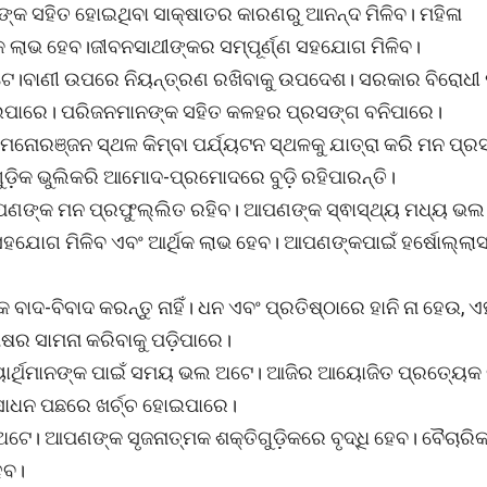
ନଙ୍କ ସହିତ ହୋଇଥିବା ସାକ୍ଷାତର କାରଣରୁ ଆନନ୍ଦ ମିଳିବ। ମହିଳା
କ ଲାଭ ହେବ।ଜୀବନସାଥୀଙ୍କର ସମ୍ପୂର୍ଣ୍ଣ ସହଯୋଗ ମିଳିବ।
ଳ ଅଟେ।ବାଣୀ ଉପରେ ନିୟନ୍ତ୍ରଣ ରଖିବାକୁ ଉପଦେଶ। ସରକାର ବିରୋଧୀ ପ
ହୋଇପାରେ। ପରିଜନମାନଙ୍କ ସହିତ କଳହର ପ୍ରସଙ୍ଗ ବନିପାରେ।
ୋରଞ୍ଜନ ସ୍ଥଳ କିମ୍ବା ପର୍ଯ୍ୟଟନ ସ୍ଥଳକୁ ଯାତ୍ରା କରି ମନ ପ୍ର
ଗୁଡ଼ିକ ଭୁଲିକରି ଆମୋଦ-ପ୍ରମୋଦରେ ବୁଡ଼ି ରହିପାରନ୍ତି।
ପଣଙ୍କ ମନ ପ୍ରଫୁଲ୍ଲିତ ରହିବ। ଆପଣଙ୍କ ସ୍ଵାସ୍ଥ୍ୟ ମଧ୍ୟ ଭଲ
ସହଯୋଗ ମିଳିବ ଏବଂ ଆର୍ଥିକ ଲାଭ ହେବ। ଆପଣଙ୍କପାଇଁ ହର୍ଷୋଲ୍ଲା
କ ବାଦ-ବିବାଦ କରନ୍ତୁ ନାହିଁ। ଧନ ଏବଂ ପ୍ରତିଷ୍ଠାରେ ହାନି ନା ହେଉ, 
ଷର ସାମନା କରିବାକୁ ପଡ଼ିପାରେ।
ାର୍ଥିମାନଙ୍କ ପାଇଁ ସମୟ ଭଲ ଅଟେ। ଆଜିର ଆୟୋଜିତ ପ୍ରତ୍ୟେକ କ
ସାଧନ ପଛରେ ଖର୍ଚ୍ଚ ହୋଇପାରେ।
ଟେ। ଆପଣଙ୍କ ସୃଜନାତ୍ମକ ଶକ୍ତିଗୁଡ଼ିକରେ ବୃଦ୍ଧି ହେବ। ବୈଚାରିକ 
େବ।