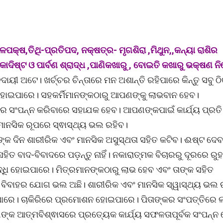
ଳପକ୍ଷ,ତିଥି-ପ୍ରତିପଦ, ନକ୍ଷତ୍ର- ମୃଗଶିରା ,ମିଥୁନ,,କନ୍ୟା ରାଶିର
ୋଦିଷ୍ଟ ଓ ପାର୍ବଣ ଶ୍ରାଦ୍ଧ ,ପାଣିକଖାରୁ , ବୋଇତି କଖାରୁ ଭକ୍ଷଣ ନ
ୀ ଅଟେ। ଖର୍ଚ୍ଚର ଚିନ୍ତାରେ ମନ ଅଶାନ୍ତି ରହିପାରେ କିନ୍ତୁ ସବୁ ଠ
ହୋଇପାରେ। ସହକର୍ମିମାନଙ୍କଠାରୁ ଆପଣଙ୍କୁ ଲାଭବାନ ହେବ।
ରେ ସଂପନ୍ନ କରିବାରେ ସହାଯକ ହେବ। ଆପଣଙ୍କପାଇଁ କାର୍ଯ୍ୟ ପ୍ରତ
ାନସିକ ରୂପରେ ସ୍ଵାସ୍ଥ୍ୟ ଭଲ ରହିବ।
 ଦିନ ଶାରୀରିକ ଏବଂ ମାନସିକ ଅସୁସ୍ଥତା ସହିତ କଟିବ। ଈଷ୍ଟ ଦେ
 ବାଦ-ବିବାଦରେ ପଡ଼ନ୍ତୁ ନାହିଁ। ନକାରାତ୍ମକ ବିଚାରରୁ ଦୂରରେ ରୁହନ
ଧି ହୋଇପାରେ। ମିତ୍ରମାନଙ୍କଠାରୁ ଲାଭ ହେବ ଏବଂ ତାଙ୍କ ସହିତ
 ବିବାହର ଯୋଗ ଭଲ ଅଛି। ଶାରୀରିକ ଏବଂ ମାନସିକ ସ୍ୱାସ୍ଥ୍ୟ ଭଲ 
ପାରେ। ଚାକିରିରେ ପ୍ରମୋଶନ ହୋଇପାରେ। ପିତାଙ୍କର ସଂପତ୍ତିରେ 
 ଆତ୍ମବିଶ୍ଵାସରେ ପ୍ରତ୍ୟେକ କାର୍ଯ୍ୟ ସଫଳତାପୂର୍ବକ ସଂପନ୍ନ 