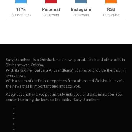
117k
Pinterest
Instagram
RSS
Subscribers
Followers
Followers
Subscribe
SatyaSandhana is a Odisha based news portal. The head office of is in
Bhubaneswar, Odisha.
With its tagline, “Satyara Anusandhana” ,it aims to provide the truth in
every news.
With a team of dedicated reporters from all around Odisha. It unveils
the news that is important and impacts you.
At SatyaSandhana, we put up truly unbiased and discrimination free
content to bring the facts to the table. –SatyaSandhana