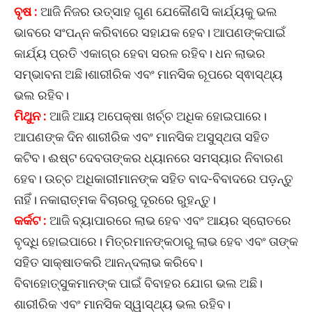
ବୃଷ :
ଆଜି ନିଜର ଉତ୍ସାହ ଗୁଣ ଯେକୌଣସି କାର୍ଯ୍ୟକୁ ଭଲ
ଭାବରେ ସଂପନ୍ନ କରିବାରେ ସହାଯକ ହେବ। ଆପଣଙ୍କପାଇଁ
କାର୍ଯ୍ୟ ପ୍ରତି ଏକାଗ୍ର ହେବା ସରଳ ରହିବ। ଧନ ଲାଭର
ସମ୍ଭାବନା ଅଛି।ଶାରୀରିକ ଏବଂ ମାନସିକ ରୂପରେ ସ୍ଵାସ୍ଥ୍ୟ
ଭଲ ରହିବ।
ମିଥୁନ :
ଆଜି ଆୟ ଅପେକ୍ଷା ଖର୍ଚ୍ଚ ଅଧିକ ହୋଇପାରେ।
ଆପଣଙ୍କ ଦିନ ଶାରୀରିକ ଏବଂ ମାନସିକ ଅସୁସ୍ଥତା ସହିତ
କଟିବ। ଈଷ୍ଟ ଦେବତାଙ୍କର ଧ୍ୟାନରେ ସମସ୍ୟାର ନିବାରଣ
ହେବ। ଉଚ୍ଚ ଅଧିକାରୀମାନଙ୍କ ସହିତ ବାଦ-ବିବାଦରେ ପଡ଼ନ୍ତୁ
ନାହିଁ। ନକାରାତ୍ମକ ବିଚାରରୁ ଦୂରରେ ରୁହନ୍ତୁ।
କର୍କଟ :
ଆଜି ବ୍ୟାପାରରେ ଲାଭ ହେବ ଏବଂ ଆୟର ସ୍ରୋତରେ
ବୃଦ୍ଧି ହୋଇପାରେ। ମିତ୍ରମାନଙ୍କଠାରୁ ଲାଭ ହେବ ଏବଂ ତାଙ୍କ
ସହିତ ସାକ୍ଷାତକରି ଆନନ୍ଦଲାଭ କରିବେ।
ବିବାହୋତ୍ସୁକମାନଙ୍କ ପାଇଁ ବିବାହର ଯୋଗ ଭଲ ଅଛି।
ଶାରୀରିକ ଏବଂ ମାନସିକ ସ୍ୱାସ୍ଥ୍ୟ ଭଲ ରହିବ।