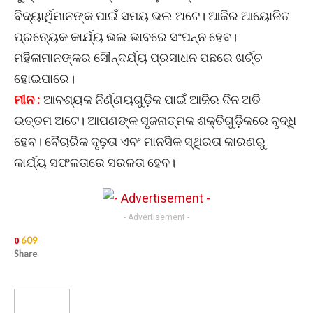
ବିଦ୍ୟାର୍ଥିମାନଙ୍କ ପାଇଁ ସମୟ ଭଲ ଅଟେ। ଆଜିର ଆୟୋଜିତ
ପ୍ରତ୍ୟେକ କାର୍ଯ୍ୟ ଭଲ ଭାବରେ ସଂପନ୍ନ ହେବ।
ମହିଳାମାନଙ୍କର ସୌନ୍ଦର୍ଯ୍ୟ ପ୍ରସାଧନ ପଛରେ ଖର୍ଚ୍ଚ
ହୋଇପାରେ।
ମୀନ :
ଆବଶ୍ୟକ ନିର୍ଣ୍ଣୟଗୁଡ଼ିକ ପାଇଁ ଆଜିର ଦିନ ଅତି
ଉତ୍ତମ ଅଟେ। ଆପଣଙ୍କ ସୃଜନାତ୍ମକ ଶକ୍ତିଗୁଡ଼ିକରେ ବୃଦ୍ଧି
ହେବ। ବୈଚାରିକ ଦୃଢ଼ତା ଏବଂ ମାନସିକ ସ୍ଥିରତା କାରଣରୁ
କାର୍ଯ୍ୟ ସଫଳତାରେ ସରଳତା ହେବ।
- Advertisement -
609
0
Share