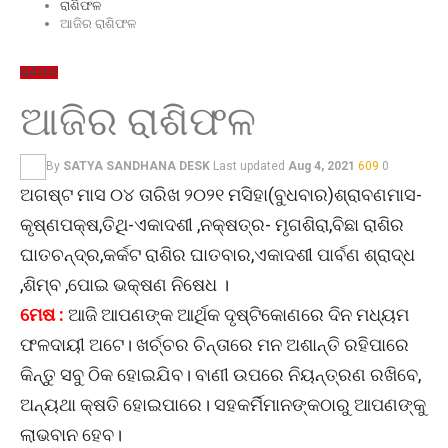
ରାଶିଫଳ
ଆଜିର ରାଶିଫଳ
ରାଶିଫଳ
ଆଜିର ରାଶିଫଳ
By
SATYA SANDHANA DESK
Last updated
Aug 4, 2021
609
0
ଅଗଷ୍ଟ ମାସ ୦୪ ତାରିଖ ୨୦୨୧ ମସିହା(ବୁଧବାର)ଶ୍ରାବଣମାସ-
କୃଷ୍ଣପକ୍ଷ,ତିଥି-ଏକାଦଶୀ ,ନକ୍ଷତ୍ର- ମୃଗଶିରା,ବିଛା ରାଶିର
ଘାତଚନ୍ଦ୍ର,କର୍କଟ ରାଶିର ଘାତବାର,ଏକାଦଶୀ ପାର୍ବଣ ଶ୍ରାଦ୍ଧ
,ଶିମ୍ବ ,ପୋଇ ଭକ୍ଷଣ ନିଷେଧ ।
ମେଷ :
ଆଜି ଆପଣଙ୍କ ଆର୍ଥିକ ଦୃଷ୍ଟିକୋଣରେ ଦିନ ମଧ୍ୟମ
ଫଳଦାୟୀ ଅଟେ। ଖର୍ଚ୍ଚର ଚିନ୍ତାରେ ମନ ଅଶାନ୍ତି ରହିପାରେ
କିନ୍ତୁ ସବୁ ଠିକ ହୋଇଯିବ। ବାଣୀ ଉପରେ ନିୟନ୍ତ୍ରଣ ରଖିବେ,
ଅନ୍ୟଥା କ୍ଷତି ହୋଇପାରେ। ସହକର୍ମିମାନଙ୍କଠାରୁ ଆପଣଙ୍କୁ
ଲାଭବାନ ହେବ।