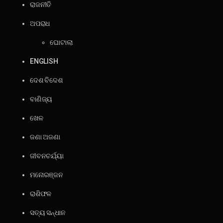
ରାଜନୀତି
ଅପରାଧ
ଘୋଟାଲା
ENGLISH
ଦେଶ ବିଦେଶ
ବାଣିଜ୍ୟ
ଖେଳ
ଜଣା ଅଜଣା
ଜୀବନଚର୍ଯ୍ୟା
ମନୋରଞ୍ଜନ
ରାଶିଫଳ
ସତ୍ୟ ସନ୍ଧାନ