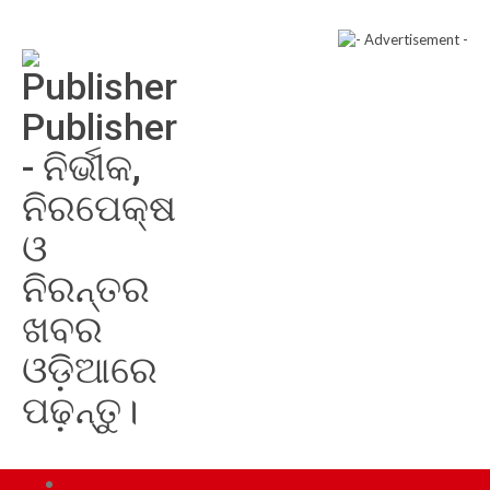
Publisher
- ନିର୍ଭୀକ,
ନିରପେକ୍ଷ
ଓ
ନିରନ୍ତର
ଖବର
ଓଡ଼ିଆରେ
ପଢ଼ନ୍ତୁ।