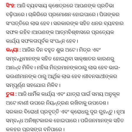
ସିଂହ:
ଆଜି ବ୍ୟବସାୟ କ୍ଷେତ୍ରରେ ଆପଣଙ୍କ ପ୍ରତିଭା
ବଢ଼ିପାରେ। ଚାକିରିରେ ପ୍ରମୋଶନ ହୋଇପାରେ। ପିତାଙ୍କର
ସଂପତ୍ତିରେ ଲାଭ ହେବ। ସରକାରଙ୍କ ସହିତ ଧନର ବ୍ୟବହାର
ସଫଳ ରହିବ।ଆପଣଙ୍କ ଆତ୍ମବିଶ୍ଵାସରେ ପ୍ରତ୍ୟେକ
କାର୍ଯ୍ୟ ସଫଳତାପୂର୍ବକ ସଂପନ୍ନ ହେବ।
କନ୍ୟା :
ଆଜିର ଦିନ ବହୁତ ଶୁଭ ଅଟେ। ମିତ୍ର ଏବଂ
ସମ୍ବନ୍ଧିମାନଙ୍କ ସହିତ ହୋଇଥିବା ସାକ୍ଷାତର କାରଣରୁ
ଆନନ୍ଦ ମିଳିବ। ମହିଳା ମିତ୍ରମାନଙ୍କଠାରୁ ଲାଭ ହେବ ଭାଇ-
ଭଉଣୀମାନଙ୍କ ଠାରୁ ଆର୍ଥିକ ଲାଭ ହେବ।ଜୀବନସାଥୀଙ୍କର
ସମ୍ପୂର୍ଣ୍ଣ ସହଯୋଗ ମିଳିବ।
ତୁଳା :
ଆଜି ଧାର୍ମିକ କାର୍ଯ୍ୟ ଏବଂ ଯାତ୍ରା ପାଇଁ ସମୟ ଅନୁକୂଳ
ଅଟେ।ବାଣୀ ଉପରେ ନିୟନ୍ତ୍ରଣ ରଖିବାକୁ ଉପଦେଶ।
ସରକାର ବିରୋଧୀ ପ୍ରବୃତ୍ତି ଏବଂ କ୍ରୋଧରୁ ଦୂର ରୁହନ୍ତୁ। ନୂଆ
ସମ୍ବନ୍ଧ ଅନିଷ୍ଟକାରକ ହୋଇପାରେ। ପରିଜନମାନଙ୍କ ସହିତ
କଳହର ପ୍ରସଙ୍ଗ ବନିପାରେ।