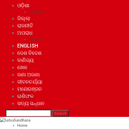
ଓଡ଼ିଶା
ମହାନଗର
ଜିଲ୍ଲା
ରାଜନୀତି
ଅପରାଧ
ଘୋଟାଲା
ENGLISH
ଦେଶ ବିଦେଶ
ବାଣିଜ୍ୟ
ଖେଳ
ଜଣା ଅଜଣା
ଜୀବନଚର୍ଯ୍ୟା
ମନୋରଞ୍ଜନ
ରାଶିଫଳ
ସତ୍ୟ ସନ୍ଧାନ
Home