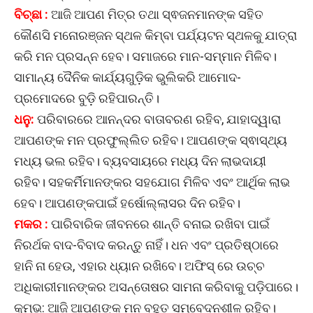
ବିଚ୍ଛା :
ଆଜି ଆପଣ ମିତ୍ର ତଥା ସ୍ଵଜନମାନଙ୍କ ସହିତ
କୌଣସି ମନୋରଞ୍ଜନ ସ୍ଥଳ କିମ୍ବା ପର୍ଯ୍ୟଟନ ସ୍ଥଳକୁ ଯାତ୍ରା
କରି ମନ ପ୍ରସନ୍ନ ହେବ। ସମାଜରେ ମାନ-ସମ୍ମାନ ମିଳିବ।
ସାମାନ୍ୟ ଦୈନିକ କାର୍ଯ୍ୟଗୁଡ଼ିକ ଭୁଲିକରି ଆମୋଦ-
ପ୍ରମୋଦରେ ବୁଡ଼ି ରହିପାରନ୍ତି।
ଧନୁ:
ପରିବାରରେ ଆନନ୍ଦର ବାତାବରଣ ରହିବ, ଯାହାଦ୍ୱାରା
ଆପଣଙ୍କ ମନ ପ୍ରଫୁଲ୍ଲିତ ରହିବ। ଆପଣଙ୍କ ସ୍ଵାସ୍ଥ୍ୟ
ମଧ୍ୟ ଭଲ ରହିବ। ବ୍ୟବସାୟରେ ମଧ୍ୟ ଦିନ ଲାଭଦାୟୀ
ରହିବ। ସହକର୍ମିମାନଙ୍କର ସହଯୋଗ ମିଳିବ ଏବଂ ଆର୍ଥିକ ଲାଭ
ହେବ। ଆପଣଙ୍କପାଇଁ ହର୍ଷୋଲ୍ଲାସର ଦିନ ରହିବ।
ମକର :
ପାରିବାରିକ ଜୀବନରେ ଶାନ୍ତି ବନାଇ ରଖିବା ପାଇଁ
ନିରର୍ଥକ ବାଦ-ବିବାଦ କରନ୍ତୁ ନାହିଁ। ଧନ ଏବଂ ପ୍ରତିଷ୍ଠାରେ
ହାନି ନା ହେଉ, ଏହାର ଧ୍ୟାନ ରଖିବେ। ଅଫିସ୍ ରେ ଉଚ୍ଚ
ଅଧିକାରୀମାନଙ୍କର ଅସନ୍ତୋଷର ସାମନା କରିବାକୁ ପଡ଼ିପାରେ।
କୁମ୍ଭ: ଆଜି ଆପଣଙ୍କ ମନ ବହୁତ ସମ୍ବେଦନଶୀଳ ରହିବ।