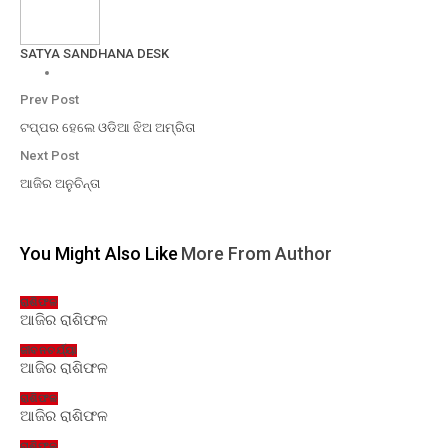
SATYA SANDHANA DESK
Prev Post
ଟପ୍ପର ହେଲେ ଓଡିଆ ଝିଅ ଅମ୍ରିତା
Next Post
ଆଜିର ଅନୁଚିନ୍ତା
You Might Also Like
More From Author
ରାଶିଫଳ
ଆଜିର ରାଶିଫଳ
ଜୀବନଚର୍ଯ୍ୟା
ଆଜିର ରାଶିଫଳ
ରାଶିଫଳ
ଆଜିର ରାଶିଫଳ
ରାଶିଫଳ