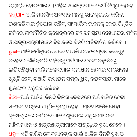
ପ୍ରାପ୍ତି ହୋଇପାରେ । ମହିଳ ଓ ଛାତ୍ରମାନେ କର୍ମ ନିପୂଣ ହେବେ ।
କନ୍ୟା–
ଆଜି ମାନସିକ ଅବସାଦ ମନକୁ ଭାରାକ୍ରାନ୍ତ କରିବ,
ଋଣକରିବାର ର୍ଦୁଯୋଗ ରହିବ, ସାଂସାରିକ ଜୀବନକୁ ନେଇ ଚିନ୍ତିତ
ରହିବେ, ରାଜନୈତିକ କ୍ଷେତ୍ରରେ ବହୁ ସମସ୍ୟା ଦେଖାଦେବ, ମହିଳ
ଓ ଛାତ୍ରଛାତ୍ରୀମାନେ ବିସାଦରେ ଦିନଟି ଅତିବାହିତ କରିବେ ।
ତୁଳା–
ଆଜି କର୍ମକ୍ଷେତ୍ରରେ ସତର୍କତା ଅବଲମ୍ବନ କରନ୍ତୁ
ନହେଲେ କିଛି କ୍ଷତି ସହିବାକୁ ପଡିପାରେ ଏବଂ ବହୁଦିନରୁ
ଲାଗିରହିଥିବା ମାଲିମକୋଦମାର ସମାଧାନ ହେବାର ସମ୍ଭାବନା
ଷୃଷ୍ଟି ହେବ, ତଥାପି ରସାୟନ ସମ୍ବନ୍ଧିୟ ବ୍ୟବସାୟୀ ମାନେ
ଶୁଭଫଳ ଅନୁଭବ କରିବେ ।
ବିଛା–
ଆଜି ଆଜିର ଦିନଟି ବିଳାସ ବେସନରେ ଅତିବାହିତ ହେବା
ସଙ୍ଗେ ସଙ୍ଗେ ଆର୍ଥିକ ବୃଦ୍ଧି ହେବ । ପ୍ରସାଶନିକ ସେବା
କ୍ଷେତ୍ରରେ କର୍ମରତ ମାନେ ଶୁଭଫଳ ଅଧିକ ପାଇବେ ।
ମହିଳାମାନେ ଓ ଛାତ୍ରଛାତ୍ରୀମାନେ ଅତ୍ୟନ୍ତ ସୁଖୀ ହେବେ ।
ଧନୁ–
ଏହି ରାଶିର ଲୋକମାନଙ୍କ ପାଇଁ ଆଜିର ଦିନଟି ସୁଖ ଓ