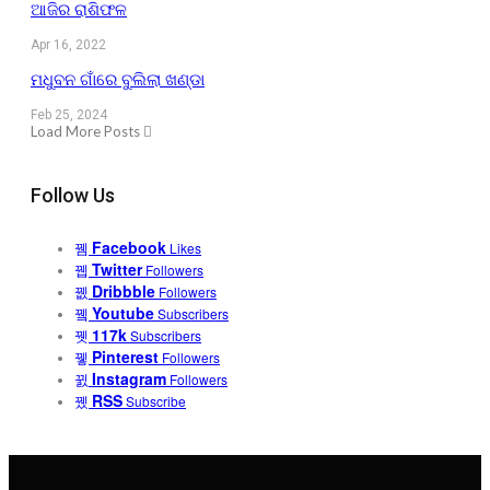
ଆଜିର ରାଶିଫଳ
Apr 16, 2022
ମଧୁବନ ଗାଁରେ ବୁଲିଲା ଖଣ୍ଡା
Feb 25, 2024
Load More Posts
Follow Us
Facebook
Likes
Twitter
Followers
Dribbble
Followers
Youtube
Subscribers
117k
Subscribers
Pinterest
Followers
Instagram
Followers
RSS
Subscribe