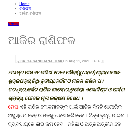
Home
ରାଶିଫଳ
ଆଜିର ରାଶିଫଳ
ରାଶିଫଳ
ଆଜିର ରାଶିଫଳ
By
SATYA SANDHANA DESK
On
Aug 11, 2021
404
0
ଅଗଷ୍ଟ ମାସ ୧୧ ତାରିଖ ୨୦୨୧ ମସିହା(ବୁଧବାର)ଶ୍ରାବଣମାସ-
ଶୁକ୍ଳପକ୍ଷ,ତିଥି-ତୃତୀୟା,କର୍କଟ ଓ ମକର ରାଶିର ଘ।
ତଚନ୍ଦ୍ର,କର୍କଟ ରାଶିର ଘାତବାର,ତୃତୀୟା ଏକୋଦିଷ୍ଟ ଓ ପାର୍ବଣ
ଶ୍ରାଦ୍ଧ, ପୋଟଳ ମୂଳା ଭକ୍ଷଣ ନିଷେଧ ।
ମେଷ-
ଏହି ରାଶିର ଲୋକମାନଙ୍କ ପାଇଁ ଆଜିିର ଦିନଟି ଶାରୀରିକ
ଅସୁସ୍ଥତା ଦେହ ଓ ମନକୁ ଅବଶ କରିଦେବ । ଚିନ୍ତା ବୃଦ୍ଧି ପାଇବ ।
ବ୍ୟବସାୟରେ ଲାଭ କମ ହେବ । ମହିଳା ଓ ଛାତ୍ରଛାତ୍ରୀମାନେ