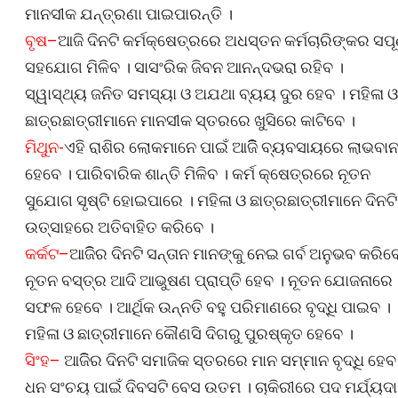
ମାନସୀକ ଯନ୍ତ୍ରଣା ପାଇପାରନ୍ତି ।
ବୃଷ–
ଆଜି ଦିନଟି କର୍ମକ୍ଷେତ୍ରରେ ଅଧସ୍ତନ କର୍ମଚାରିଙ୍କର ସପୂର
ସହଯୋଗ ମିଳିବ । ସାସଂରିକ ଜିବନ ଆନନ୍ଦଭରା ରହିବ ।
ସ୍ୱାସ୍ଥ୍ୟ ଜନିତ ସମସ୍ୟା ଓ ଅଯଥା ବ୍ୟୟ ଦୁର ହେବ । ମହିଳା ଓ
ଛାତ୍ରଛାତ୍ରୀମାନେ ମାନସୀକ ସ୍ତରରେ ଖୁସିରେ କାଟିବେ ।
ମିଥୁନ-
ଏହି ରାଶିର ଲୋକମାନେ ପାଇଁ ଆଜିିି ବ୍ୟବସାୟରେ ଲାଭବା
ହେବେ । ପାରିବାରିକ ଶାନ୍ତି ମିଳିବ । କର୍ମ କ୍ଷେତ୍ରରେ ନୂତନ
ସୁଯୋଗ ସୃଷ୍ଟି ହୋଇପାରେ । ମହିଳା ଓ ଛାତ୍ରଛାତ୍ରୀମାନେ ଦିନଟି
ଉତ୍ସାହରେ ଅତିବାହିତ କରିବେ ।
କର୍କଟ–
ଆଜିିର ଦିନଟି ସନ୍ତାନ ମାନଙ୍କୁ ନେଇ ଗର୍ବ ଅନୁଭବ କରିବେ
ନୂତନ ବସ୍ତ୍ର ଆଦି ଆଭୁଷଣ ପ୍ରାପ୍ତି ହେବ । ନୂତନ ଯୋଜନାରେ
ସଫଳ ହେବେ । ଆର୍ଥିକ ଉନ୍ନତି ବହୁ ପରିମାଣରେ ବୃଦ୍ଧି ପାଇବ ।
ମହିଳା ଓ ଛାତ୍ରୀମାନେ କୌଣସି ଦିଗରୁ ପୁରଷ୍କୃତ ହେବେ ।
ସିଂହ–
ଆଜିିର ଦିନଟି ସମାଜିକ ସ୍ତରରେ ମାନ ସମ୍ମାନ ବୃଦ୍ଧି ହେବ
ଧନ ସଂଚୟ ପାଇଁ ଦିବସଟି ବେସ ଉତମ । ଚାକିରୀରେ ପଦ ମର୍ଯ୍ୟଦା