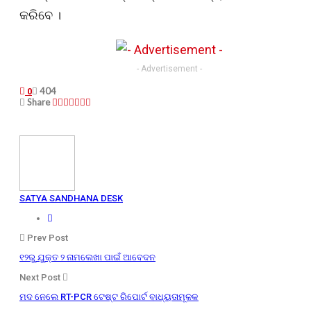
କରିବେ ।
- Advertisement -
404
0
Share
SATYA SANDHANA DESK
Prev Post
୧୨ରୁ ଯୁକ୍ତ ୨ ନାମଲେଖା ପାଇଁ ଆବେଦନ
Next Post
ମଦ ନେଲେ RT-PCR ଟେଷ୍ଟ ରିପୋର୍ଟ ବାଧ୍ୟତାମୂଳକ