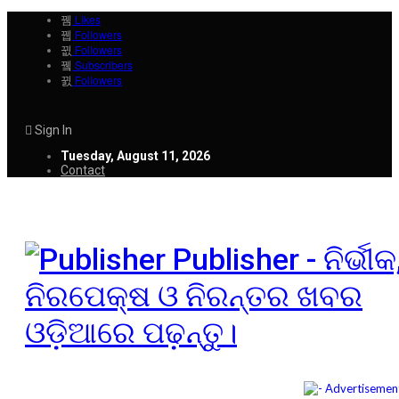
Likes
Followers
Followers
Subscribers
Followers
Sign In
Tuesday, August 11, 2026
Contact
Publisher - ନିର୍ଭୀକ
ନିରପେକ୍ଷ ଓ ନିରନ୍ତର ଖବର
ଓଡ଼ିଆରେ ପଢ଼ନ୍ତୁ।