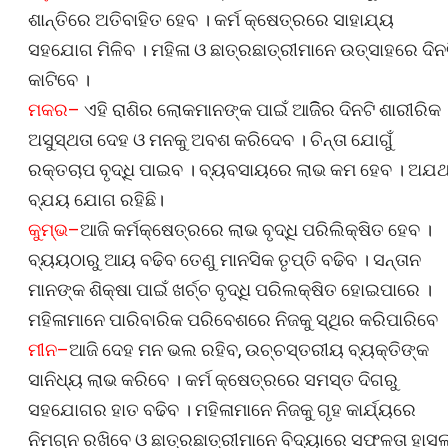
ଶାନ୍ତିରେ ଅତିବାହିତ ହେବ । କର୍ମ କ୍ଷେତ୍ରରେ ସାହାଯ୍ୟ
ସହଯୋଗ ମିଳିବ । ମହିଳା ଓ ଛାତ୍ରଛାତ୍ରୀମାନେ ଉତ୍ସାହରେ ଦିନ
କାଟିବେ ।
ମକର–
ଏହି ରାଶିର ଲୋକମାନଙ୍କ ପାଇଁ ଆଜିିର ଦିନଟି ଶାରୀରିକ
ଅସୁସ୍ଥତା ଦେହ ଓ ମନକୁ ଅବଶ କରିଦେବ । ଚିନ୍ତା ଯୋଗୁଁ
ରକ୍ତଚାପ ବୃଦ୍ଧି ପାଇବ । ବ୍ୟବସାୟରେ ଲାଭ କମ ହେବ । ଅଯଥ
ବ୍ଯୟ ଯୋଗ ରହିଛି।
କୁମ୍ଭ–
ଆଜି କର୍ମକ୍ଷେତ୍ରରେ ଲାଭ ବୃଦ୍ଧି ପରିଲିକ୍ଷିତ ହେବ ।
ବ୍ୟୟଠାରୁ ଆୟ ବଢିବ ତେଣୁ ମାନସିକ ତୃପ୍ତି ବଢିବ । ସନ୍ତାନ
ମାନଙ୍କ ଶିକ୍ଷା ପାଇଁ ଖର୍ଚ୍ଚ ବୃଦ୍ଧି ପରିଲକ୍ଷିତ ହୋଇପାରେ ।
ମହିଳାମାନେ ପାରିବାରିକ ପରିବେଶରେ ନିଜକୁ ସ୍ଥିର କରିପାରିବେ
ମୀନ–
ଆଜି ଦେହ ମନ ଭଲ ରହିବ, ଉଚ୍ଚସ୍ତରୀୟ ବ୍ୟକ୍ତିଙ୍କ
ସାନିଧ୍ୟ ଲାଭ କରିବେ । କର୍ମ କ୍ଷେତ୍ରରେ ସମସ୍ତ ଦିଗରୁ
ସହଯୋଗର ହାତ ବଢିବ । ମହିଳାମାନେ ନିଜକୁ ଗୃହ କାର୍ଯ୍ୟରେ
ନିମଗ୍ନ ରଖିବେ ଓ ଛାତ୍ରଛାତ୍ରୀମାନେ ବିଦ୍ୟାରେ ସଫଳତା ହାସ