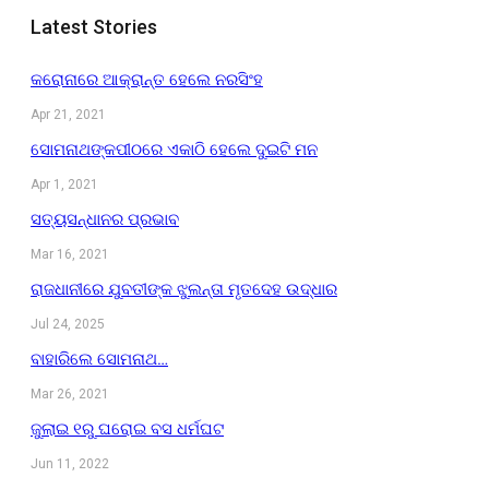
Latest Stories
କରୋନାରେ ଆକ୍ରାନ୍ତ ହେଲେ ନରସିଂହ
Apr 21, 2021
ସୋମନାଥଙ୍କପୀଠରେ ଏକାଠି ହେଲେ ଦୁଇଟି ମନ
Apr 1, 2021
ସତ୍ୟସନ୍ଧାନର ପ୍ରଭାବ
Mar 16, 2021
ରାଜଧାନୀରେ ଯୁବତୀଙ୍କ ଝୁଲନ୍ତା ମୃତଦେହ ଉଦ୍ଧାର
Jul 24, 2025
ବାହାରିଲେ ସୋମନାଥ…
Mar 26, 2021
ଜୁଲାଇ ୧ରୁ ଘରୋଇ ବସ ଧର୍ମଘଟ
Jun 11, 2022