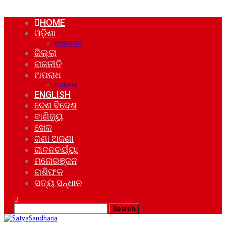
HOME
ଓଡ଼ିଶା
ମହାନଗର
ଜିଲ୍ଲା
ରାଜନୀତି
ଅପରାଧ
ଘୋଟାଲା
ENGLISH
ଦେଶ ବିଦେଶ
ବାଣିଜ୍ୟ
ଖେଳ
ଜଣା ଅଜଣା
ଜୀବନଚର୍ଯ୍ୟା
ମନୋରଞ୍ଜନ
ରାଶିଫଳ
ସତ୍ୟ ସନ୍ଧାନ