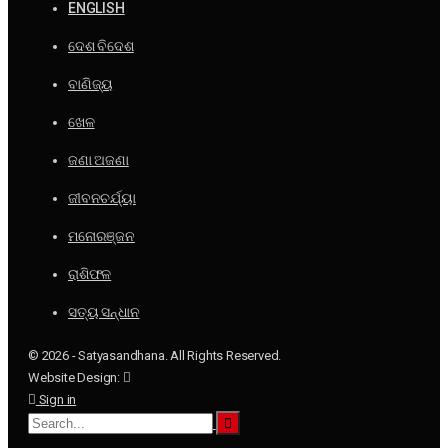
ENGLISH
ଦେଶ ବିଦେଶ
ବାଣିଜ୍ୟ
ଖେଳ
ଜଣା ଅଜଣା
ଜୀବନଚର୍ଯ୍ୟା
ମନୋରଞ୍ଜନ
ରାଶିଫଳ
ସତ୍ୟ ସନ୍ଧାନ
© 2026 - Satyasandhana. All Rights Reserved.
Website Design:
Sign in