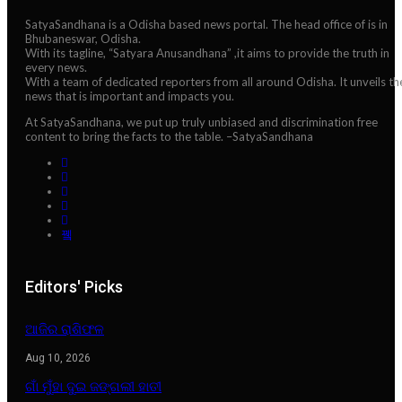
SatyaSandhana is a Odisha based news portal. The head office of is in
Bhubaneswar, Odisha.
With its tagline, “Satyara Anusandhana” ,it aims to provide the truth in
every news.
With a team of dedicated reporters from all around Odisha. It unveils th
news that is important and impacts you.
At SatyaSandhana, we put up truly unbiased and discrimination free
content to bring the facts to the table. –SatyaSandhana
Editors' Picks
ଆଜିର ରାଶିଫଳ
Aug 10, 2026
ଗାଁ ମୁଁହା ଦୁଇ ଜଙ୍ଗଲୀ ହାତୀ