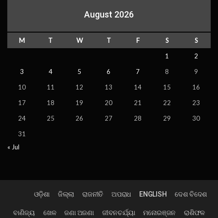
August 2026
M
T
W
T
F
S
S
1
2
3
4
5
6
7
8
9
10
11
12
13
14
15
16
17
18
19
20
21
22
23
24
25
26
27
28
29
30
31
« Jul
ଓଡ଼ିଶା
ଜିଲ୍ଲା
ରାଜନୀତି
ଅପରାଧ
ENGLISH
ଦେଶ ବିଦେଶ
ବାଣିଜ୍ୟ
ଖେଳ
ଜଣା ଅଜଣା
ଜୀବନଚର୍ଯ୍ୟା
ମନୋରଞ୍ଜନ
ରାଶିଫଳ