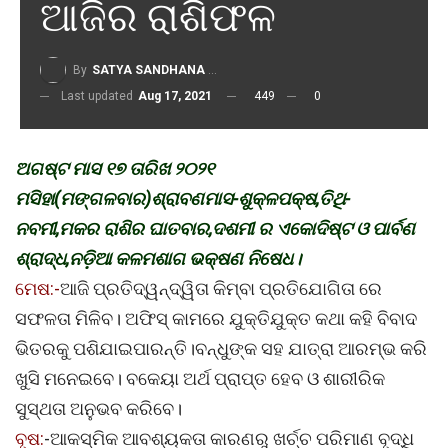
ଆଜିର ରାଶିଫଳ
By
SATYA SANDHANA DESK
Last updated
Aug 17, 2021
449
0
ଅଗଷ୍ଟ ମାସ ୧୭ ତାରିଖ ୨୦୨୧
ମସିହା(ମଙ୍ଗଳବାର)ଶ୍ରାବଣମାସ-ଶୁକ୍ଳପକ୍ଷ,ତିଥି-
ନବମୀ,ମକର ରାଶିର ଘାତବାର,ଦଶମୀ ର ଏକୋଦିଷ୍ଟ ଓ ପାର୍ବଣ
ଶ୍ରାଦ୍ଧ,ନଡ଼ିଆ କଳମଶାଗ ଭକ୍ଷଣ ନିଷେଧ।
ମେଷ:-
ଆଜି ପ୍ରତିଦ୍ୱନ୍ଦ୍ୱିତା କିମ୍ବା ପ୍ରତିଯୋଗିତା ରେ
ସଫଳତା ମିଳିବ। ଅଫିସ୍‌ କାମରେ ଯୁକ୍ତିଯୁକ୍ତ କଥା କହି ବିବାଦ
ଭିତରକୁ ପଶିଯାଇପାରନ୍ତି।ବନ୍ଧୁଙ୍କ ସହ ଯାତ୍ରା ଆରମ୍ଭ କରି
ଖୁସି ମନେଇବେ। ବକେୟା ଅର୍ଥ ପ୍ରାପ୍ତ ହେବ ଓ ଶାରୀରିକ
ସୁସ୍ଥତା ଅନୁଭବ କରିବେ।
ବୃଷ:
-ଆକସ୍ମିକ ଆବଶ୍ୟକତା କାରଣରୁ ଖର୍ଚ୍ଚ ପରିମାଣ ବୃଦ୍ଧି