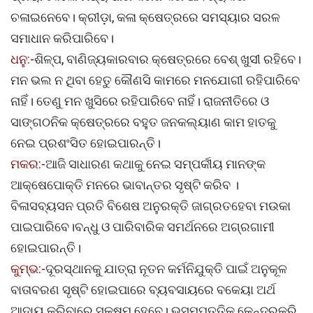
ଚଳାଇନେବେ। କ୍ରୀଡ଼ା, କଳା କ୍ଷେତ୍ରରେ ସମସ୍ୟାର ସରଳ
ସମାଧାନ କରିପାରିବେ।
ଧନୁ:-
ଶିଳ୍ପ, ବାଣିଜ୍ୟକାରବାର କ୍ଷେତ୍ରରେ ବେଶ୍‌ ଖୁସୀ ରହିବେ।
ମନ ଭଲ ନ ଥିବା ହେତୁ କୌଣସି କାମରେ ମନଯୋଗୀ ରହିପାରିବେ
ନାହିଁ। ତେଣୁ ମନ ଖୁସିରେ ରହିପାରିବେ ନାହିଁ। ରାଜନୀତିରେ ଓ
ସାଙ୍ଗଠନିକ କ୍ଷେତ୍ରରେ ବହୁତ ଜନକଲ୍ୟାଣ କାମ ହାତକୁ
ନେଇ ପ୍ରଶଂସିତ ହୋଇପାରନ୍ତି।
ମକର:-
ଆଜି ସାଧାରଣ କଥାକୁ ନେଇ ସମ୍ପର୍କୀୟ ମାନଙ୍କ
ଆକ୍ଷେପୋକ୍ତି ମନରେ ଭାବାନ୍ତର ସୃଷ୍ଟି କରିବ ।
ବିଳାସବ୍ୟସନ ପ୍ରତି ବିଶେଷ ଅନୁରକ୍ତି ଜାଗ୍ରତହେବା ମଉକା
ପାଇପାରିବେ।ବନ୍ଧୁ ଓ ପାରିବାରିକ ସମର୍ଥନରେ ଅଗ୍ରଗାମୀ
ହୋଇପାରନ୍ତି।
କୁମ୍ଭ:-
ଦୂରସ୍ଥାନକୁ ଯାତ୍ରା ନୂତନ କର୍ମନିଯୁକ୍ତି ପାଇଁ ଅନୁକୂଳ
ବାତାବରଣ ସୃଷ୍ଟି ହୋଇପାରେ ବ୍ୟବସାୟରେ ବକେୟା ଅର୍ଥ
ଆଦାୟ କରିବାରେ ସକ୍ଷମ ହେବେ। ଭୂସମ୍ପତ୍ତିକୁ କେନ୍ଦ୍ରକରି