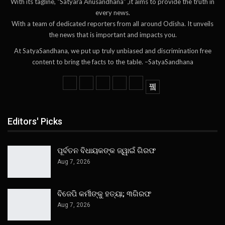
With its tagline, “Satyara Anusandhana” ,it aims to provide the truth in
every news.
With a team of dedicated reporters from all around Odisha. It unveils
the news that is important and impacts you.
At SatyaSandhana, we put up truly unbiased and discrimination free
content to bring the facts to the table. –SatyaSandhana
Editors' Picks
ପୂର୍ବତନ ବିଧାୟକଙ୍କ ଜ୍ୱାଇଁ ଗିରଫ
Aug 7, 2026
ବିଜେପି କର୍ମୀଙ୍କୁ ହତ୍ୟା; ୩ଗିରଫ
Aug 7, 2026