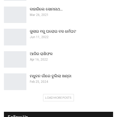
ବାହାରିଲେ ସୋମନାଥ…
Mar 26, 2021
ଜୁଲାଇ ୧ରୁ ଘରୋଇ ବସ ଧର୍ମଘଟ
Jun 11, 2022
ଆଜିର ରାଶିଫଳ
Apr 16, 2022
ମଧୁବନ ଗାଁରେ ବୁଲିଲା ଖଣ୍ଡା
Feb 25, 2024
LOAD MORE POSTS