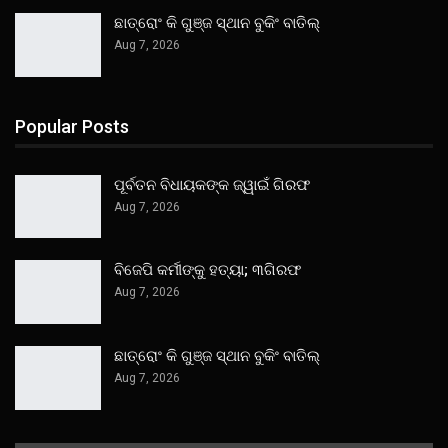
ଛାତ୍ରୋଂ କି ଗୁଞ୍ଜ ସ୍ଥାନ ବୁକିଂ ବାତିଲ୍
Aug 7, 2026
Popular Posts
ପୂର୍ବତନ ବିଧାୟକଙ୍କ ଜ୍ୱାଇଁ ଗିରଫ
Aug 7, 2026
ବିଜେପି କର୍ମୀଙ୍କୁ ହତ୍ୟା; ୩ଗିରଫ
Aug 7, 2026
ଛାତ୍ରୋଂ କି ଗୁଞ୍ଜ ସ୍ଥାନ ବୁକିଂ ବାତିଲ୍
Aug 7, 2026