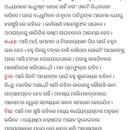
ଅନ୍ୟମାନେ ସନ୍ତୁଷ୍ଟ ହେବେ ନାହିଁ ବରଂ ଓଲଟି ନିନ୍ଦାଗାନ
କରିବେ। ଘରେ ବନ୍ଧୁମିଳନ ଓ ନୂତନ ଅତିଥିଙ୍କ ଆଗମନ ଯୋଗୁ
ହସଖୁସି ରେ ରହିବେ । କର୍ମଚାରୀ ମାନେସୁଫଳ ପାଇବେ।
ଅପରାହ୍ଣରୁ ଶାରିରିକ କଷ୍ଠ ଲାଘବହେବା ଆରମ୍ଭ ହେବ।
କନ୍ୟା:-
ଆଜି ଅର୍ଥ, ସମ୍ମାନ ଓ ବିଳାସବ୍ୟସନ ଦିଗ ପାଇଁ ବହୁତ
ଭଲ ହେବ। ବହୁ ଦିନରୁ ଟଙ୍କା ବାକି ରଖିଥବା ଲୋକଟି ଆପଣଙ୍କୁ
ଘରେ ଆସି ଟଙ୍କା ଦେଇଯାଇପାରେ। ଘରକୁ ସଜାଡ଼ିବାରେ
ମନୋନିବେଶ କରିପାରନ୍ତି। ମନ ପ୍ରଫୁଲ୍ଲ ରହିବ।
ତୁଳା:-
ଆଜି ଦିନଟି ଆପଣଙ୍କ ପାଇଁ ବହୁ ଶୁଭଦାୟକ ରହିବେ।
କିନ୍ତୁ ମାନସିକ ଅଶାନ୍ତି ଲାଗି ରହିବା କାରଣରୁ କୌଣସି କାମ
ଉତ୍ସାହପ୍ରଦ ହେବ ନାହିଁ। ଅବଶ୍ୟ ମାଲିମକଦ୍ଦମାରେ
ଆଲୋଚନା ଦ୍ୱାରା ସମସ୍ୟାର ସରଳ ସମାଧାନ ହୋଇଯିବ।
ବିଛା:-
ଆଜି ମନ ଖୁସି ରହିଲେ ମଧ୍ୟ କାର୍ଯ୍ୟବ୍ୟସ୍ତତା ଅନୁଭବ
କରିବେ । ଜ୍ୟେଷ୍ଠା ନକ୍ଷତ୍ର ଅଭାବ ଦୂରେଇବାର
ପ୍ରୟାସକଲେ ମଧ୍ୟ ଧାର କରଜ କରି ଆବଶ୍ୟକତା