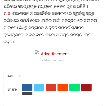
ପରିବାର ସଦସ୍ୟଙ୍କ ମଧ୍ୟରେ କଳହର ସୂଚନା ରହିଛି ।
ମୀନ:-
ପ୍ରଶାସନ ଓ ରାଜନୈତିକ କ୍ଷେତ୍ରରେ ସ୍ଥିତିକୁ ସୁଦୃଢ଼
ରଖିବାରେ ସମର୍ଥ ହେବେ।ଆଜିର ମାଲି ମକଦ୍ଦମାରେ ସଫଳତା
ପାଇବେ। କିନ୍ତୁ ସଙ୍ଗଠନ ଓ ନୂତନ ସମ୍ପର୍କ ସ୍ଥାପନ
କ୍ଷେତ୍ରରେ କାରବାରରେ କିଛିଟା ସାମୟିକ ସମସ୍ୟା ଲାଗି
ରହିବ।
- Advertisement -
449
0
Share