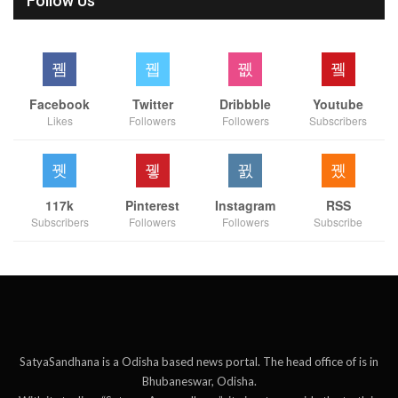
Follow Us
Facebook
Twitter
Dribbble
Youtube
Likes
Followers
Followers
Subscribers
117k
Pinterest
Instagram
RSS
Subscribers
Followers
Followers
Subscribe
SatyaSandhana is a Odisha based news portal. The head office of is in
Bhubaneswar, Odisha.