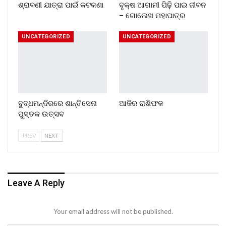
ଶ୍ରାବଣୀ ଯାତ୍ରା ପାଇଁ କଟକଣା
ବୃକ୍ଷ ଆଗାମୀ ପିଢ଼ି ପାଇ ଜୀବନ
– ଗୋଲେଖ ମହାପାତ୍ର
UNCATEGORIZED
UNCATEGORIZED
ବୁଦ୍ଧମନ୍ଦିରରେ ଶାନ୍ତିସେନା
ଆଜିର ରାଶିଫଳ
ପୁସ୍ତକ ଉତ୍ସବ
PREV
NEXT
Leave A Reply
Your email address will not be published.