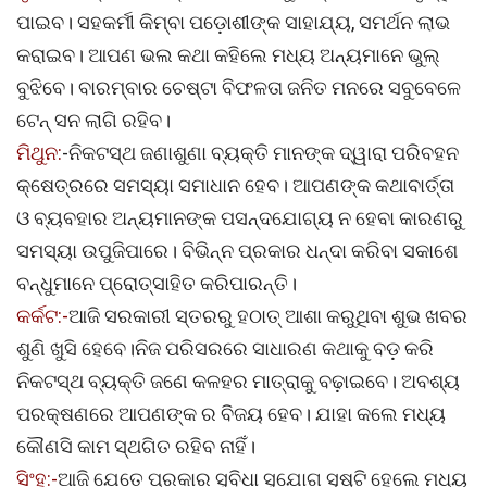
ପାଇବ। ସହକର୍ମୀ କିମ୍ବା ପଡ଼ୋଶୀଙ୍କ ସାହାଯ୍ୟ, ସମର୍ଥନ ଲାଭ
କରାଇବ। ଆପଣ ଭଲ କଥା କହିଲେ ମଧ୍ୟ ଅନ୍ୟମାନେ ଭୁଲ୍‌
ବୁଝିବେ। ବାରମ୍ବାର ଚେଷ୍ଟା ବିଫଳତା ଜନିତ ମନରେ ସବୁବେଳେ
ଟେନ୍‌ ସନ ଲାଗି ରହିବ।
ମିଥୁନ:
-ନିକଟସ୍ଥ ଜଣାଶୁଣା ବ୍ୟକ୍ତି ମାନଙ୍କ ଦ୍ୱାରା ପରିବହନ
କ୍ଷେତ୍ରରେ ସମସ୍ୟା ସମାଧାନ ହେବ। ଆପଣଙ୍କ କଥାବାର୍ତ୍ତା
ଓ ବ୍ୟବହାର ଅନ୍ୟମାନଙ୍କ ପସନ୍ଦଯୋଗ୍ୟ ନ ହେବା କାରଣରୁ
ସମସ୍ୟା ଉପୁଜିପାରେ। ବିଭିନ୍ନ ପ୍ରକାର ଧନ୍ଦା କରିବା ସକାଶେ
ବନ୍ଧୁମାନେ ପ୍ରୋତ୍ସାହିତ କରିପାରନ୍ତି।
କର୍କଟ:-
ଆଜି ସରକାରୀ ସ୍ତରରୁ ହଠାତ୍‌ ଆଶା କରୁଥିବା ଶୁଭ ଖବର
ଶୁଣି ଖୁସି ହେବେ।ନିଜ ପରିସରରେ ସାଧାରଣ କଥାକୁ ବଡ଼ କରି
ନିକଟସ୍ଥ ବ୍ୟକ୍ତି ଜଣେ କଳହର ମାତ୍ରାକୁ ବଢ଼ାଇବେ। ଅବଶ୍ୟ
ପରକ୍ଷଣରେ ଆପଣଙ୍କ ର ବିଜୟ ହେବ। ଯାହା କଲେ ମଧ୍ୟ
କୌଣସି କାମ ସ୍ଥଗିତ ରହିବ ନାହିଁ।
ସିଂହ:-
ଆଜି ଯେତେ ପ୍ରକାର ସୁବିଧା ସୁଯୋଗ ସୃଷ୍ଟି ହେଲେ ମଧ୍ୟ