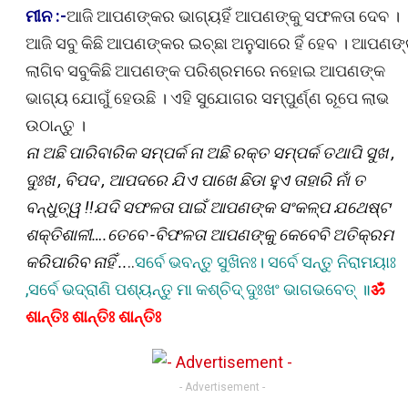
ମୀନ :-
ଆଜି ଆପଣଙ୍କର ଭାଗ୍ୟହିଁ ଆପଣଙ୍କୁ ସଫଳତା ଦେବ ।
ଆଜି ସବୁ କିଛି ଆପଣଙ୍କର ଇଚ୍ଛା ଅନୁସାରେ ହିଁ ହେବ । ଆପଣଙ୍
ଲାଗିବ ସବୁକିଛି ଆପଣଙ୍କ ପରିଶ୍ରମରେ ନହୋଇ ଆପଣଙ୍କ
ଭାଗ୍ୟ ଯୋଗୁଁ ହେଉଛି । ଏହି ସୁଯୋଗର ସମ୍ପୁର୍ଣ୍ଣ ରୂପେ ଲାଭ
ଉଠାନ୍ତୁ ।
ନା ଅଛି ପାରିବାରିକ ସମ୍ପର୍କ ନା ଅଛି ରକ୍ତ ସମ୍ପର୍କ ତଥାପି ସୁଖ ,
ଦୁଃଖ , ବିପଦ , ଆପଦରେ ଯିଏ ପାଖେ ଛିଡା ହୁଏ ତାହାରି ନାଁ ତ
ବନ୍ଧୁତ୍ୱ !!ଯଦି ସଫଳତା ପାଇଁ ଆପଣଙ୍କ ସଂକଳ୍ପ ଯଥେଷ୍ଟ
ଶକ୍ତିଶାଳୀ….ତେବେ -ବିଫଳତା ଆପଣଙ୍କୁ କେବେବି ଅତିକ୍ରମ
କରିପାରିବ ନାହିଁ ..
..
ସର୍ବେ ଭବନ୍ତୁ ସୁଖିନଃ। ସର୍ବେ ସନ୍ତୁ ନିରାମୟାଃ
,
ସର୍ବେ ଭଦ୍ରାଣି ପଶ୍ୟନ୍ତୁ ମା କଶ୍ଚିଦ୍ ଦୁଃଖଂ ଭାଗଭବେତ୍ ॥
ॐ
ଶାନ୍ତିଃ ଶାନ୍ତିଃ ଶାନ୍ତିଃ
- Advertisement -