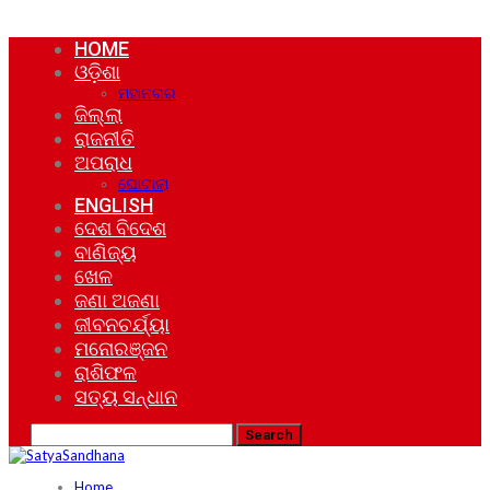
HOME
ଓଡ଼ିଶା
ମହାନଗର
ଜିଲ୍ଲା
ରାଜନୀତି
ଅପରାଧ
ଘୋଟାଲା
ENGLISH
ଦେଶ ବିଦେଶ
ବାଣିଜ୍ୟ
ଖେଳ
ଜଣା ଅଜଣା
ଜୀବନଚର୍ଯ୍ୟା
ମନୋରଞ୍ଜନ
ରାଶିଫଳ
ସତ୍ୟ ସନ୍ଧାନ
Home