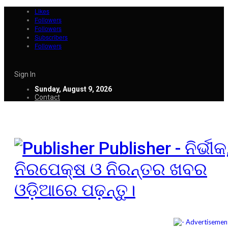
Likes
Followers
Followers
Subscribers
Followers
Sign In
Sunday, August 9, 2026
Contact
Publisher - ନିର୍ଭୀକ
ନିରପେକ୍ଷ ଓ ନିରନ୍ତର ଖବର
ଓଡ଼ିଆରେ ପଢ଼ନ୍ତୁ।