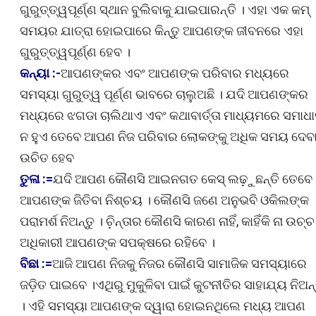
ଗୁରୁତ୍ତ୍ୱପୂର୍ଣ୍ଣ ସ୍ଥାନ ବୁଲିବାକୁ ଯାଇପାରନ୍ତି । ଏହା ଏକ କମ୍
ସମୟର ଯାତ୍ରା ହୋଇପାରେ କିନ୍ତୁ ଆପଣଙ୍କ ଜୀବନରେ ଏହା
ଗୁରୁତ୍ତ୍ୱପୂର୍ଣ୍ଣ ହେବ ।
କନ୍ୟା :-
ଆପଣଙ୍କର ଏବଂ ଆପଣଙ୍କ ପରିବାର ମଧ୍ୟରେ
ସମସ୍ୟା ଗୁରୁତ୍ୱ ପୂର୍ଣ୍ଣ ଭାବରେ ଚାଲୁଅଛି । ଯଦି ଆପଣଙ୍କର
ମଧ୍ୟରେ ଝଗଡା ଚାଲିଥାଏ ଏବଂ କଥାବାର୍ତ୍ତା ମାଧ୍ୟମରେ ସମାଧ
ନ ହୁଏ ତେବେ ଆପଣ ନିଜ ପରିବାର ଲୋକଙ୍କୁ ଅଧିକ ସମୟ ଦେବ
ଉଚିତ ହେବ
ତୁଳା :=
ଯଦି ଆପଣ କୌଣସି ଆଇନଗତ କେସ୍ ଲଢ଼ୁଛନ୍ତି ତେବେ
ଆପଣଙ୍କ ଜିତିବା ନିଶ୍ଚୟ । କୌଣସି ଜଣେ ଅନୁଭବି ଓକିଲଙ୍କ
ପରାମର୍ଶ ନିଅନ୍ତୁ । ଚ଼ିନ୍ତାର କୌଣସି କାରଣ ନାହିଁ, କାହିଁକି ନା ଉଚ୍ଚ
ଅଧିକାରୀ ଆପଣଙ୍କ ସପକ୍ଷରେ ରହିବେ ।
ବିଛା :=
ଆଜି ଆପଣ ନିଜକୁ ନିଜର କୌଣସି ସାମାଜିକ ସମସ୍ୟାରେ
ଜଡ଼ିତ ପାଇବେ ।ଏଥିରୁ ମୁକୁଳିବା ପାଇଁ କୁଟନୀତିର ସାହାଯ୍ୟ ନିଅନ୍
। ଏହି ସମସ୍ୟା ଆପଣଙ୍କ ଦ୍ୱାରା ହୋଇନଥିଲେ ମଧ୍ୟ ଆପଣ