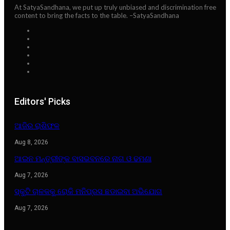
At SatyaSandhana, we put up truly unbiased and discrimination free
content to bring the facts to the table. –SatyaSandhana
Editors' Picks
ଆଜିର ରାଶିଫଳ
Aug 8, 2026
ଆଇନ ମନ୍ତ୍ରୀଙ୍କ ବାସଭବନରେ ନାଗ ଓ ଢମଣା
Aug 7, 2026
ସ୍କୁଟି ଚାଳକକୁ ରୋକି ମନିପ୍ରସ ଛଡାଇବା ଅଭିଯୋଗ
Aug 7, 2026