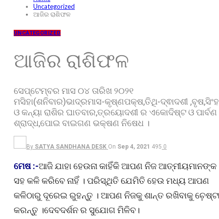
Uncategorized
ଆଜିର ରାଶିଫଳ
UNCATEGORIZED
ଆଜିର ରାଶିଫଳ
ସେପ୍ଟେମ୍ବର ମାସ ୦୪ ତାରିଖ ୨୦୨୧
ମସିହା(ଶନିବାର)ଭାଦ୍ରମାସ-କୃଷ୍ଣପକ୍ଷ,ତିଥି-ଦ୍ଵାଦଶୀ ,ବୃଷ,ସିଂହ
ଓ କନ୍ୟା ରାଶିର ଘାତବାର,ତ୍ରୟୋଦଶୀ ର ଏକୋଦିଷ୍ଟ ଓ ପାର୍ବଣ
ଶ୍ରାଦ୍ଧ,ପୋଇ ବାଇଗଣ ଭକ୍ଷଣ ନିଷେଧ ।
By
SATYA SANDHANA DESK
On
Sep 4, 2021
495
0
ମେଷ :-
ଆଜି ଯାହା ହେଉନା କାହିଁକି ଆପଣ ନିଜ ଆତ୍ମୀୟମାନଙ୍କ
ସହ କଳି କରିବେ ନାହିଁ । ପରିସ୍ଥିତି ଯେମିତି ହେଉ ମଧ୍ୟ ଆପଣ
କଳିଠାରୁ ଦୂରେଇ ରୁହନ୍ତୁ । ଆପଣ ନିଜକୁ ଶାନ୍ତ ରଖିବାକୁ ଚ଼େଷ୍ଟ
କରନ୍ତୁ ।ଦେବଦର୍ଶନ ର ସୁଯୋଗ ମିଳିବ।