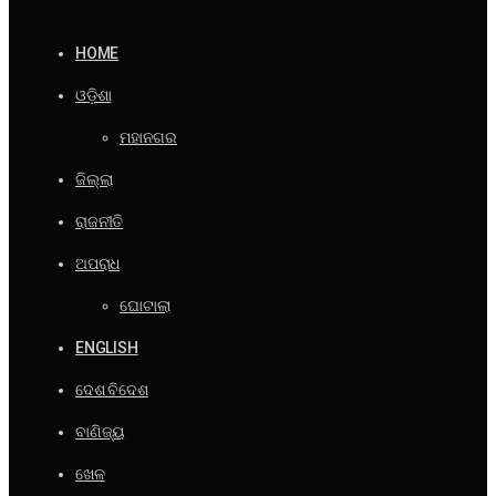
HOME
ଓଡ଼ିଶା
ମହାନଗର
ଜିଲ୍ଲା
ରାଜନୀତି
ଅପରାଧ
ଘୋଟାଲା
ENGLISH
ଦେଶ ବିଦେଶ
ବାଣିଜ୍ୟ
ଖେଳ