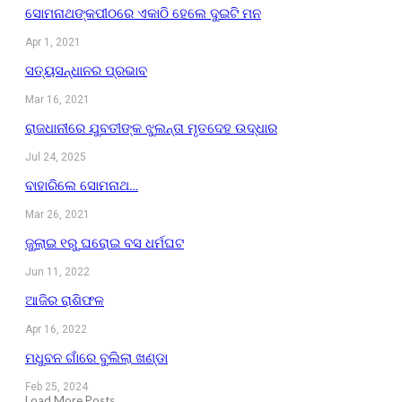
ସୋମନାଥଙ୍କପୀଠରେ ଏକାଠି ହେଲେ ଦୁଇଟି ମନ
Apr 1, 2021
ସତ୍ୟସନ୍ଧାନର ପ୍ରଭାବ
Mar 16, 2021
ରାଜଧାନୀରେ ଯୁବତୀଙ୍କ ଝୁଲନ୍ତା ମୃତଦେହ ଉଦ୍ଧାର
Jul 24, 2025
ବାହାରିଲେ ସୋମନାଥ…
Mar 26, 2021
ଜୁଲାଇ ୧ରୁ ଘରୋଇ ବସ ଧର୍ମଘଟ
Jun 11, 2022
ଆଜିର ରାଶିଫଳ
Apr 16, 2022
ମଧୁବନ ଗାଁରେ ବୁଲିଲା ଖଣ୍ଡା
Feb 25, 2024
Load More Posts