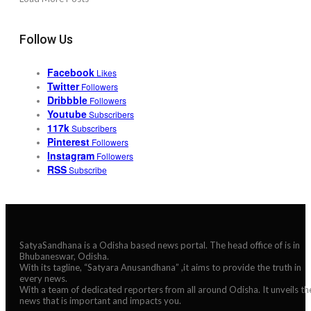
Follow Us
Facebook
Likes
Twitter
Followers
Dribbble
Followers
Youtube
Subscribers
117k
Subscribers
Pinterest
Followers
Instagram
Followers
RSS
Subscribe
SatyaSandhana is a Odisha based news portal. The head office of is in
Bhubaneswar, Odisha.
With its tagline, “Satyara Anusandhana” ,it aims to provide the truth in
every news.
With a team of dedicated reporters from all around Odisha. It unveils th
news that is important and impacts you.