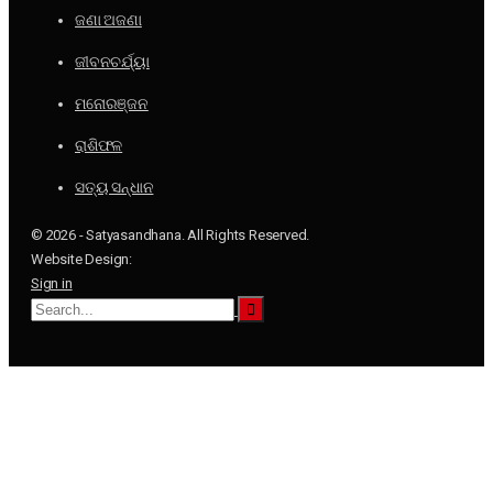
ଜଣା ଅଜଣା
ଜୀବନଚର୍ଯ୍ୟା
ମନୋରଞ୍ଜନ
ରାଶିଫଳ
ସତ୍ୟ ସନ୍ଧାନ
© 2026 - Satyasandhana. All Rights Reserved.
Website Design:
Sign in