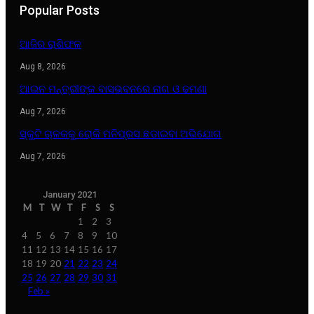
Popular Posts
ଆଜିର ରାଶିଫଳ
Aug 8, 2026
ଆଇନ ମନ୍ତ୍ରୀଙ୍କ ବାସଭବନରେ ନାଗ ଓ ଢମଣା
Aug 7, 2026
ସ୍କୁଟି ଚାଳକକୁ ରୋକି ମନିପ୍ରସ ଛଡାଇବା ଅଭିଯୋଗ
Aug 7, 2026
January 2021
M
T
W
T
F
S
S
1
2
3
4
5
6
7
8
9
10
11
12
13
14
15
16
17
18
19
20
21
22
23
24
25
26
27
28
29
30
31
Feb »