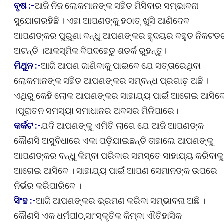
ବୃଷ :-
ଆଜି ନିଜ ଲୋକମାନଙ୍କ ସହିତ ମିସିବାର ସମ୍ଭାବନା
ସୁଯୋଗରହିଛି । ଏହା ଆପଣଙ୍କୁ ହଠାତ୍ ଖୁସି ଆଣିଦେବ
ଆପଣଙ୍କର ପୁରୁଣା ବନ୍ଧୁ ଆପଣଙ୍କର ହୃଦୟର ବହୁତ ନିକଟତ
ଅଟନ୍ତି ।ଆକସ୍ମିକ ବିପଦହେତୁ ଶତର୍କ ରୁହନ୍ତୁ।
ମିଥୁନ :-
ଆଜି ଆପଣ ଜାଣିବାକୁ ପାଇବେ ଯେ ସତ୍ତାରେଥିବା
ଲୋକମାନଙ୍କ ସହିତ ଆପଣଙ୍କର ସମ୍ବନ୍ଧ ପ୍ରଗାଢ଼ ଅଛି ।
ଏଥିରୁ କେହି ଲୋକ ଆପଣଙ୍କର ସାହାଯ୍ୟ ପାଇଁ ଆଗେଇ ଆସିବ
।ପୂରାତନ ସମସ୍ୟା ସମାଧାନର ଅବସର ମିଳିପାରେ।
କର୍କଟ :-
ଯଦି ଆପଣଙ୍କୁ ଏମିତି ଲାଗେ ଯେ ଆଜି ଆପଣଙ୍କ
କୌଣସି ଅସୁବିଧାରେ ଏକା ପଡ଼ିଯାଇଛନ୍ତି ତାହାଲେ ଆପଣଙ୍କୁ
ଆପଣଙ୍କର ବନ୍ଧୁ କିମ୍ବା ପରିବାର ସମସ୍ତେ ସାହାଯ୍ୟ କରିବାକୁ
ଆଗେଇ ଆସିବେ । ସାହାଯ୍ୟ ପାଇଁ ଆପଣ ସେମାନଙ୍କ ଉପରେ
ନିର୍ଭର କରିପାରିବେ ।
ସିଂହ :-
ଆଜି ଆପଣଙ୍କର ଭ୍ରମଣ କରିବା ସମ୍ଭାବନା ଅଛି ।
କୌଣସି ଏକ ଧର୍ମପୀଠ,ସାଂସ୍କୃତିକ କିମ୍ବା ଐତିହାସିକ