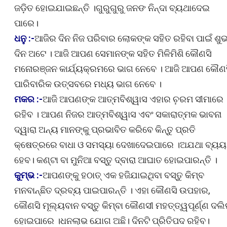
ଜଡ଼ିତ ହୋଇଯାଇଛନ୍ତି ।ଗୁରୁଗୁରୁ ଜନଙ ନିନ୍ଦା ବ୍ୟଥାଦେଇ
ପାରେ।
ଧନୁ :-
ଆଜିର ଦିନ ନିଜ ପରିବାର ଲୋକଙ୍କ ସହିତ ରହିବା ପାଇଁ ଶୁ
ଦିନ ଅଟେ । ଆଜି ଆପଣ ସେମାନଙ୍କ ସହିତ ମିଳିମିଶି କୌଣସି
ମନୋରଞ୍ଜନ କାର୍ଯ୍ୟକ୍ରମରେ ଭାଗ ନେବେ । ଆଜି ଆପଣ କୌଣ
ପାରିବାରିକ ଉତ୍ସବରେ ମଧ୍ୟ ଭାଗ ନେବେ ।
ମକର :-
ଆଜି ଆପଣଙ୍କ ଆତ୍ମବିଶ୍ୱାସ ଏହାର ଚ଼ରମ ସୀମାରେ
ରହିବ । ଆପଣ ନିଜର ଆତ୍ମବିଶ୍ୱାସ ଏବଂ ସକାରାତ୍ମକ ଭାବନା
ଦ୍ୱାରା ଅନ୍ୟ ମାନଙ୍କୁ ପ୍ରଭାବିତ କରିବେ କିନ୍ତୁ ପ୍ରତି
କ୍ଷେତ୍ରରେ ବାଧା ଓ ସମସ୍ୟା ଦେଖାଦେଇପାରେ ।ଅଯଥା ବ୍ୟୟ
ହେବ। କଣ୍ଟା ବା ମୁନିଆ ବସ୍ତୁ ଦ୍ବାରା ଆଘାତ ହୋଇପାରନ୍ତି ।
କୁମ୍ଭ :-
ଆପଣଙ୍କୁ ହଠାତ୍ ଏକ ହଜିଯାଇଥିବା ବସ୍ତୁ କିମ୍ବ
ମନବାନ୍ଛିତ ଦ୍ରବ୍ୟ ପାଇପାରନ୍ତି । ଏହା କୌଣସି ଉପହାର,
କୌଣସି ମୂଲ୍ୟବାନ ବସ୍ତୁ କିମ୍ବା କୌଣସୀ ମହତ୍ତ୍ୱପୂର୍ଣ୍ଣ ଦଲି
ହୋଇପାରେ ।ଧନଲାଭ ଯୋଗ ଅଛି। ଦିନଟି ପ୍ରିତିପଦ ରହିବ।