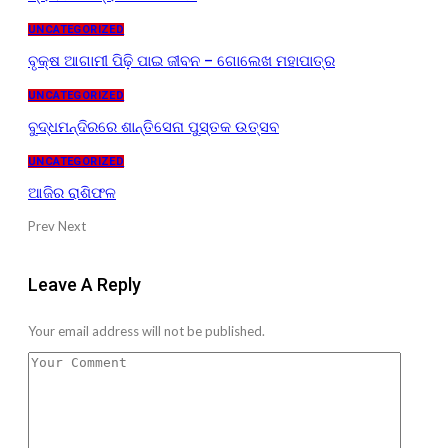
UNCATEGORIZED
ବୃକ୍ଷ ଆଗାମୀ ପିଢ଼ି ପାଇ ଜୀବନ – ଗୋଲେଖ ମହାପାତ୍ର
UNCATEGORIZED
ବୁଦ୍ଧମନ୍ଦିରରେ ଶାନ୍ତିସେନା ପୁସ୍ତକ ଉତ୍ସବ
UNCATEGORIZED
ଆଜିର ରାଶିଫଳ
Prev
Next
Leave A Reply
Your email address will not be published.