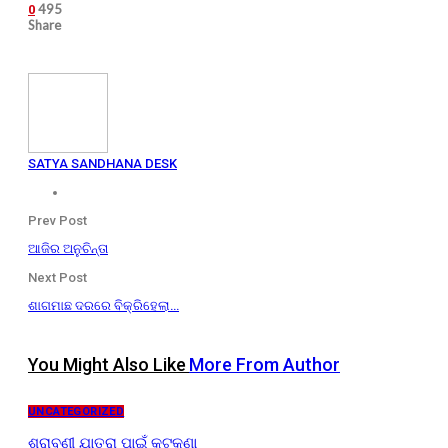
495
0
Share
SATYA SANDHANA DESK
Prev Post
ଆଜିର ଅନୁଚିନ୍ତା
Next Post
ଶାଗମାଛ ଦରରେ ବିକ୍ରିହେଲା…
You Might Also Like
More From Author
UNCATEGORIZED
ଶ୍ରାବଣୀ ଯାତ୍ରା ପାଇଁ କଟକଣା