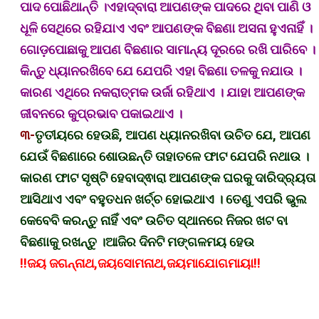
ପାଦ ପୋଛିଥାନ୍ତି ।ଏହାଦ୍ବାରା ଆପଣଙ୍କ ପାଦରେ ଥିବା ପାଣି ଓ
ଧୂଳି ସେଥିରେ ରହିଯାଏ ଏବଂ ଆପଣଙ୍କ ବିଛଣା ଅସନା ହୁଏନାହିଁ ।
ଗୋଡ଼ପୋଛାକୁ ଆପଣ ବିଛଣାର ସାମାନ୍ୟ ଦୂରରେ ରଖି ପାରିବେ ।
କିନ୍ତୁ ଧ୍ୟାନରଖିବେ ଯେ ଯେପରି ଏହା ବିଛଣା ତଳକୁ ନଯାଉ ।
କାରଣ ଏଥିରେ ନକରାତ୍ମକ ଉର୍ଜା ରହିଥାଏ । ଯାହା ଆପଣଙ୍କ
ଜୀବନରେ କୁପ୍ରଭାବ ପକାଇଥାଏ ।
୩-
ତୃତୀୟରେ ହେଉଛି, ଆପଣ ଧ୍ୟାନରଖିବା ଉଚିତ ଯେ, ଆପଣ
ଯେଉଁ ବିଛଣାରେ ଶୋଉଛନ୍ତି ତାହାତଳେ ଫାଟ ଯେପରି ନଥାଉ ।
କାରଣ ଫାଟ ସୃଷ୍ଟି ହେବାଦ୍ଵାରା ଆପଣଙ୍କ ଘରକୁ ଦାରିଦ୍ର୍ୟତା
ଆସିଥାଏ ଏବଂ ବହୁତଧନ ଖର୍ଚ୍ଚ ହୋଇଥାଏ । ତେଣୁ ଏପରି ଭୁଲ
କେବେବି କରନ୍ତୁ ନାହିଁ ଏବଂ ଉଚିତ ସ୍ଥାନରେ ନିଜର ଖଟ ବା
ବିଛଣାକୁ ରଖନ୍ତୁ ।ଆଜିର ଦିନଟି ମଙ୍ଗଳମୟ ହେଉ
!!ଜୟ ଜଗନ୍ନାଥ,ଜୟସୋମନାଥ,ଜୟମାଯୋଗମାୟା!!