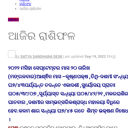
ରାଶିଫଳ
ଆଜିର ରାଶିଫଳ
ରାଶିଫଳ
ଆଜିର ରାଶିଫଳ
By
SATYA SANDHANA DESK
Last updated
Sep 19, 2022
394
0
୨୦୨୨ ମସିହା ସେପ୍ଟେମ୍ବର ମାସ ୨୦ ତାରିଖ
(ମଙ୍ଗଳବାର)ଆଶ୍ଵିନ ମାସ –କୃଷ୍ଣପକ୍ଷ ,ତିଥି-ଦଶମୀ ସଂନ୍ଧ୍ୟ
ଘ୭/୪୩ପର୍ଯ୍ୟନ୍ତ ତଦନ୍ତେ ଏକାଦଶୀ ,ସୁର୍ୟୋଦୟ ପ୍ରାତଃ
ଘ୦୫/୩୯/୦୭ ,ସୂର୍ଯ୍ୟାସ୍ତ ସନ୍ଧ୍ୟା ଘ୦୫/୪୨/୨୧ ,ମକରରାଶି
ଘାତବାର ,ଦଶମୀର ସାମ୍ଭତ୍ସରିକଶ୍ରାଦ୍ଧ ମହାଳୟା ବିଧିରେ
ହେବ.କଳମ ଶାଗ ସନ୍ଧ୍ୟା ଘ୭/୪୫ ଗତେ ଶିମ୍ବ ଭକ୍ଷଣ ନିଷେ
।
ମେଷ-
ଚଞ୍ଚଳ ପ୍ରକୃତିର ହୋଇପାରନ୍ତି। ଆକସ୍ମିକ ଭାବେ