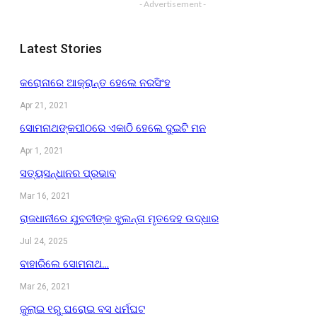
- Advertisement -
Latest Stories
କରୋନାରେ ଆକ୍ରାନ୍ତ ହେଲେ ନରସିଂହ
Apr 21, 2021
ସୋମନାଥଙ୍କପୀଠରେ ଏକାଠି ହେଲେ ଦୁଇଟି ମନ
Apr 1, 2021
ସତ୍ୟସନ୍ଧାନର ପ୍ରଭାବ
Mar 16, 2021
ରାଜଧାନୀରେ ଯୁବତୀଙ୍କ ଝୁଲନ୍ତା ମୃତଦେହ ଉଦ୍ଧାର
Jul 24, 2025
ବାହାରିଲେ ସୋମନାଥ…
Mar 26, 2021
ଜୁଲାଇ ୧ରୁ ଘରୋଇ ବସ ଧର୍ମଘଟ