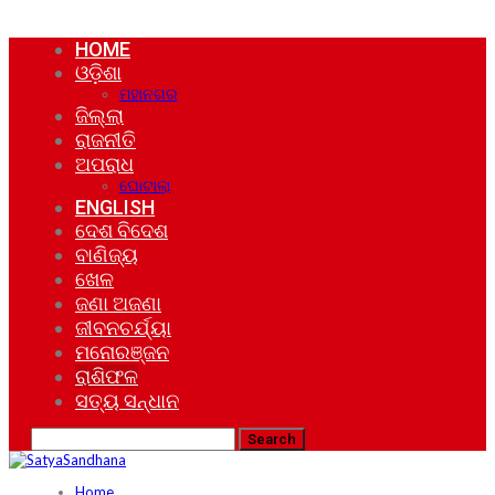
HOME
ଓଡ଼ିଶା
ମହାନଗର
ଜିଲ୍ଲା
ରାଜନୀତି
ଅପରାଧ
ଘୋଟାଲା
ENGLISH
ଦେଶ ବିଦେଶ
ବାଣିଜ୍ୟ
ଖେଳ
ଜଣା ଅଜଣା
ଜୀବନଚର୍ଯ୍ୟା
ମନୋରଞ୍ଜନ
ରାଶିଫଳ
ସତ୍ୟ ସନ୍ଧାନ
Home