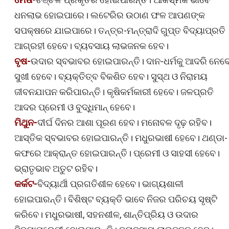
ଧନଲାଭ ହୋଇପାରେ। ଲଟେରିର ଉଠାଣ ଫଳ ଆପଣଙ୍କ
ସପକ୍ଷରେ ଯାଇପାରେ। ତନ୍ତ୍ର-ମନ୍ତ୍ରାଦି ଗୁପ୍ତ ବିଦ୍ୟାପ୍ରତି
ଆଗ୍ରହୀ ହେବେ। ବ୍ୟବସାୟ ଲାଭଜନକ ହେବ।
ବୃଷ-
ଉଦାର ସ୍ବଭାବର ହୋଇପାରନ୍ତି। ଦାନ-ଧର୍ମକୁ ଆଦରି ନେବ
ସୁଖୀ ହେବେ। ବ୍ୟକ୍ତିତ୍ବ ବିକଶିତ ହେବ। ସୁସ୍ଥ ଓ ନିରାମୟ
ଜୀବନଯାପନ କରିପାରନ୍ତି। କୃଷିକର୍ମକାରୀ ହେବେ। ଜଳପ୍ରତି
ଆଦର ପ୍ରେମୀ ଓ ବୁଦ୍ଧିମାନ୍ ହେବେ।
ମିଥୁନ-
ଦୀର୍ଘ ଦିନର ଆଶା ପୂରଣ ହେବ। ମନୋବଳ ଦୃଢ଼ ରହିବ।
ଆସ୍ତିକ ସ୍ବଭାବର ହୋଇପାରନ୍ତି। ମଧୁରଭାଷୀ ହେବେ। ଥଣ୍ଡା-
କଫରେ ଆକ୍ରାନ୍ତ ହୋଇପାରନ୍ତି। ପ୍ରେମୀ ଓ ସାହସୀ ହେବେ।
ଭ୍ରାତୃଭାବ ଅତୁଟ ରହିବ।
କର୍କଟ-
ବିଦ୍ୟାର୍ଥୀ ପ୍ରଗତିଶୀଳ ହେବେ। ଭାଗ୍ୟଶାଳୀ
ହୋଇପାରନ୍ତି। ବିଶିଷ୍ଟ ବ୍ୟକ୍ତି ଭାବେ ନିଜର ପରିଚୟ ସୃଷ୍ଟି
କରିବେ। ମଧୁରଭାଷୀ, ସହନଶୀଳ, ଶାନ୍ତିପ୍ରିୟ ଓ ଉଦାର