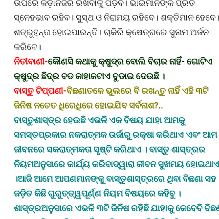
ଉପରେ କଡ଼ାନଜର ରଖିବାକୁ ପଡ଼ିବ। ଭାଇମାନଙ୍କ ପ୍ରତି
ସ୍ନେହଭାବ ରହିବ। ସୁସ୍ଥ ଓ ନିରାମୟ ରହିବେ। ଶକ୍ତିମାନ ହେବେ
ଶତ୍ରୁହନ୍ତା ହୋଇପାରନ୍ତି। ଚାକିରି କ୍ଷେତ୍ରରେ ସୁନାମ ଅର୍ଜନ
କରିବେ।
ନିତୀବାଣୀ-
କୌଣସି କଥାକୁ କ୍ଷୁଦ୍ର ବୋଲି ବିଚାର ନାହିଁ- ଗୋଟିଏ
କ୍ଷୁଦ୍ର ଛିଦ୍ର ବଡ ଜାହାଜଟାଏ ବୁଡାଇ ଦେଉଛି ।
ବାସ୍ତୁ ଟିପ୍ପଣୀ-
ବିଛଣାତଳେ ଭୁଲରେ ବି ରଖନ୍ତୁ ନାହିଁ ଏହି ୩ଟି
ଜିନିଷ ନଚେତ ଧିରେଧିରେ ହୋଇଯିବ ସର୍ବନାଶ?..
ବାସ୍ତୁଶାସ୍ତ୍ର ହେଉଛି ଏଭଳି ଏକ ବିଷୟ ଯାହା ଆମକୁ
ସମସ୍ତପ୍ରକାର ନକରାତ୍ମକ ଉର୍ଜାରୁ ରକ୍ଷା କରିଥାଏ ଏବଂ ଆମ
ଜୀବନରେ ସକରାତ୍ମକତା ସୃଷ୍ଟି କରିଥାଏ । ବାସ୍ତୁ ଶାସ୍ତ୍ରର
ନିୟମଅନୁସାରେ କାର୍ଯ୍ୟ କରିବାଦ୍ୱାରା ଜୀବନ ସୁଖମୟ ହୋଇଥା
।ଆଜି ଆମେ ଆପଣମାନଙ୍କୁ ବାସ୍ତୁଶାସ୍ତ୍ରରେ ଥିବା ବିଛଣା ସହ
ଜଡ଼ିତ କିଛି ଗୁରୁତ୍ତ୍ୱପୂର୍ଣ୍ଣ ନିୟମ ବିଷୟରେ କହିବୁ ।
ଶାସ୍ତ୍ରଅନୁସାରେ ଏଭଳି ୩ଟି ଜିନିଷ ରହିଛି ଯାହାକୁ କେବେବି ବିଛ