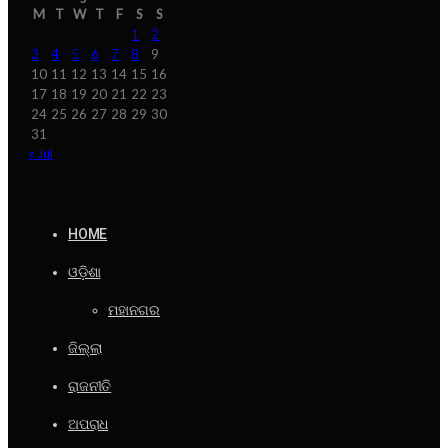
M
T
W
T
F
S
S
1
2
3
4
5
6
7
8
9
10
11
12
13
14
15
16
17
18
19
20
21
22
23
24
25
26
27
28
29
30
31
« Jul
HOME
ଓଡ଼ିଶା
ମହାନଗର
ଜିଲ୍ଲା
ରାଜନୀତି
ଅପରାଧ