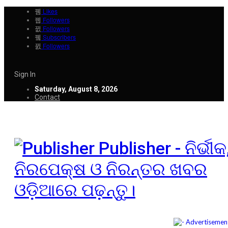
Likes
Followers
Followers
Subscribers
Followers
Sign In
Saturday, August 8, 2026
Contact
Publisher - ନିର୍ଭୀକ
ନିରପେକ୍ଷ ଓ ନିରନ୍ତର ଖବର
ଓଡ଼ିଆରେ ପଢ଼ନ୍ତୁ।