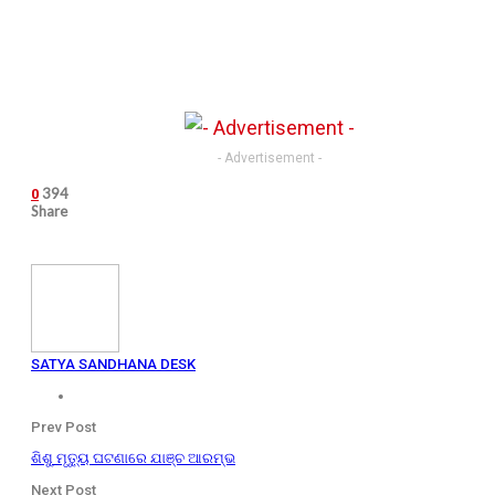
- Advertisement -
394
0
Share
SATYA SANDHANA DESK
Prev Post
ଶିଶୁ ମୃତ୍ୟୁ ଘଟଣାରେ ଯାଞ୍ଚ ଆରମ୍ଭ
Next Post