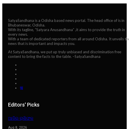
SatyaSandhana is a Odisha based news portal. The head office of is in
Bhubaneswar, Odisha.
With its tagline, “Satyara Anusandhana” ,it aims to provide the truth in
every news.
With a team of dedicated reporters from all around Odisha. It unveils th
news that is important and impacts you.
At SatyaSandhana, we put up truly unbiased and discrimination free
content to bring the facts to the table. –SatyaSandhana
Editors' Picks
ଆଜିର ରାଶିଫଳ
Aug 8, 2026