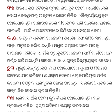
ବିଦ୍ୟାପ୍ରେମୀ ହୋଇପାରନ୍ତି। ବ୍ୟବସାୟ ଲାଭଜନକ ହେବ।
ସିଂହ-
ଅଜଣା ବ୍ୟକ୍ତିଙ୍କ ଦ୍ବାରା ଉପକୃତ ହେବେ। ଶ୍ରୀଚନ୍ଦ୍ର
ଭୋଗ ହେଉଥିବାରୁ ଉତ୍ତମ ଭୋଜନ ମିଳିବ। ଐଶ୍ବର୍ଯ୍ୟଯୁକ୍ତ
ହୋଇପାରନ୍ତି। ରଣାଙ୍ଗନରେ ବୀରତ୍ବର ପରି ପ୍ରକାଶ ଘଟାଇ
ପାରନ୍ତି। ମାଲି-ମୋକଦ୍ଦମାରେ ଜିଣିବେ ଓ ଧନଲାଭ ହେବ।
କନ୍ୟା-
ଚଞ୍ଚଳ ସ୍ବଭାବର ହେବେ। ଥଣ୍ଡା-କଫ ଜନିତ ସାମାନ୍ୟ
ପୀଡ଼ା ଅନୁଭବ କରିପାରନ୍ତି। ମଧୁର ସମ୍ଭାଷଣରେ ପରକୁ
ଆପଣାର କରିବେ। ଧାର୍ମିକ ପ୍ରବୃତ୍ତିର ହେବେ। ଧର୍ମ ମାର୍ଗରେ ଧନ
ଖର୍ଚ୍ଚ କରିପାରନ୍ତି। ସାହସୀ, ଜ୍ଞାନୀ ଓ ଗୁପ୍ତବିଦ୍ୟାଯୁକ୍ତ ହେବେ।
ତୁଳା-
ମୂଲ୍ୟବାନ୍ ଦ୍ରବ୍ୟ ଲାଭ ହୋଇପାରେ। ସୁସ୍ଥ ଓ ନିରାମୟ
ଜୀବନଯାପନ କରିବେ। ଯଶସ୍ବୀ ହେବେ। ଲୋକପ୍ରିୟତା ଅର୍ଜନ
କରିବେ। ଚଞ୍ଚଳ ପ୍ରକୃତିର ହୋଇ ପାରନ୍ତି। ସରକାରୀ ସ୍ତରର
ସମ୍ମାନିତ ହେବାର ସୂଚନା ମିଳୁଛି।
ବିଛା-
ଶ୍ରମ ସାର୍ଥକ ହେବ। କୁଳଦୀପକ ହୋଇପାରନ୍ତି। ମନ
ପ୍ରସନ୍ନ ରହିବ। ସୁସ୍ଥ ରହିବେ। ଦୟାଳୁ ସ୍ବଭାବର