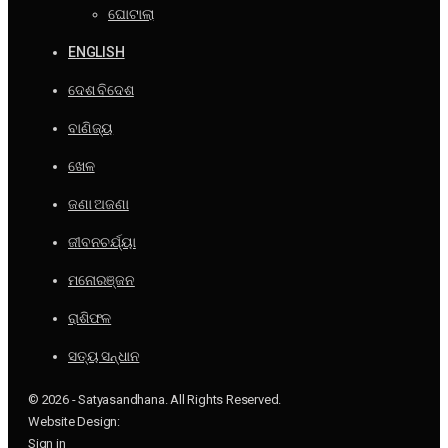
ଘୋଟାଲା
ENGLISH
ଦେଶ ବିଦେଶ
ବାଣିଜ୍ୟ
ଖେଳ
ଜଣା ଅଜଣା
ଜୀବନଚର୍ଯ୍ୟା
ମନୋରଞ୍ଜନ
ରାଶିଫଳ
ସତ୍ୟ ସନ୍ଧାନ
© 2026 - Satyasandhana. All Rights Reserved.
Website Design:
Sign in