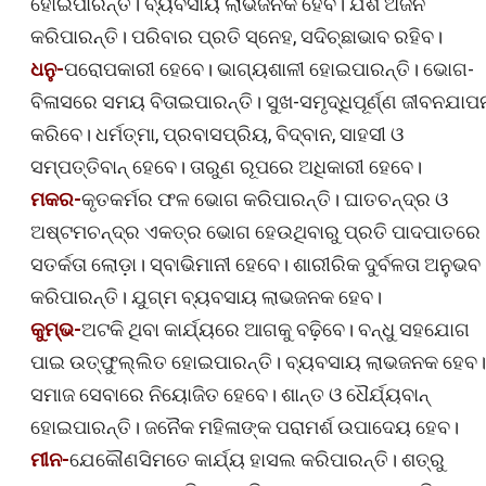
ହୋଇପାରନ୍ତି। ବ୍ୟବସାୟ ଲାଭଜନକ ହେବ। ଯଶ ଅର୍ଜନ
କରିପାରନ୍ତି। ପରିବାର ପ୍ରତି ସ୍ନେହ, ସଦିଚ୍ଛାଭାବ ରହିବ।
ଧନୁ-
ପରୋପକାରୀ ହେବେ। ଭାଗ୍ୟଶାଳୀ ହୋଇପାରନ୍ତି। ଭୋଗ-
ବିଳାସରେ ସମୟ ବିତାଇପାରନ୍ତି। ସୁଖ-ସମୃଦ୍ଧିପୂର୍ଣ୍ଣ ଜୀବନଯାପ
କରିବେ। ଧର୍ମତ୍ମା, ପ୍ରବାସପ୍ରିୟ, ବିଦ୍ବାନ, ସାହସୀ ଓ
ସମ୍ପତ୍ତିବାନ୍ ହେବେ। ତାରୁଣ ରୂପରେ ଅଧିକାରୀ ହେବେ।
ମକର-
କୃତକର୍ମର ଫଳ ଭୋଗ କରିପାରନ୍ତି। ଘାତଚନ୍ଦ୍ର ଓ
ଅଷ୍ଟମଚନ୍ଦ୍ର ଏକତ୍ର ଭୋଗ ହେଉଥିବାରୁ ପ୍ରତି ପାଦପାତରେ
ସତର୍କତା ଲୋଡ଼ା। ସ୍ବାଭିମାନୀ ହେବେ। ଶାରୀରିକ ଦୁର୍ବଳତା ଅନୁଭବ
କରିପାରନ୍ତି। ଯୁଗ୍ମ ବ୍ୟବସାୟ ଲାଭଜନକ ହେବ।
କୁମ୍ଭ-
ଅଟକି ଥିବା କାର୍ଯ୍ୟରେ ଆଗକୁ ବଢ଼ିବେ। ବନ୍ଧୁ ସହଯୋଗ
ପାଇ ଉତ୍‌ଫୁଲ୍ଲିତ ହୋଇପାରନ୍ତି। ବ୍ୟବସାୟ ଲାଭଜନକ ହେବ।
ସମାଜ ସେବାରେ ନିୟୋଜିତ ହେବେ। ଶାନ୍ତ ଓ ଧୈର୍ଯ୍ୟବାନ୍‌
ହୋଇପାରନ୍ତି। ଜନୈକ ମହିଳାଙ୍କ ପରାମର୍ଶ ଉପାଦେୟ ହେବ।
ମୀନ-
ଯେକୌଣସିମତେ କାର୍ଯ୍ୟ ହାସଲ କରିପାରନ୍ତି। ଶତ୍ରୁ