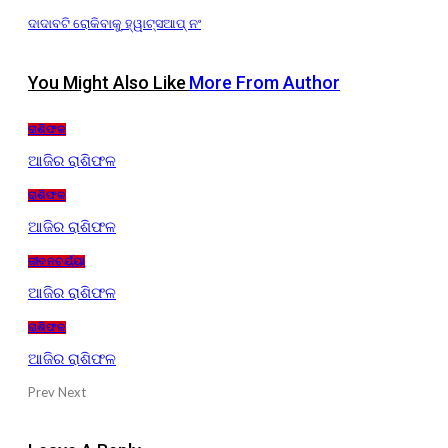
ଦାଦାବଟି ରୋକିବାକୁ ହ୍ୱାଟ୍ସଆପ୍ ନଂ
You Might Also Like
More From Author
ରାଶିଫଳ
ଆଜିର ରାଶିଫଳ
ରାଶିଫଳ
ଆଜିର ରାଶିଫଳ
ଜୀବନଚର୍ଯ୍ୟା
ଆଜିର ରାଶିଫଳ
ରାଶିଫଳ
ଆଜିର ରାଶିଫଳ
Prev
Next