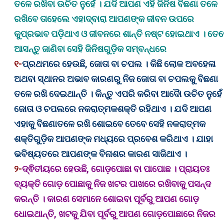
ତଳେ ରଖିବା ଉଚିତ ନୁହେଁ । ଯଦି ଆପଣ ଏହି ଜିନିଷ ବିଛଣା ତଳେ
ରଖିବେ ତାହେଲେ ଏହାଦ୍ବାରା ଆପଣଙ୍କ ଜୀବନ ଉପରେ
କୁପ୍ରଭାବ ପଡ଼ିଥାଏ ଓ ଜୀବନରେ ଶାନ୍ତି ନଷ୍ଟ ହୋଇଥାଏ । ତେ
ଆସନ୍ତୁ ଜାଣିବା ସେହି ଜିନିଷଗୁଡ଼ିକ ସମ୍ବନ୍ଧରେ
୧-
ପ୍ରଥମରେ ହେଉଛି, ଜୋତା ବା ଚପଲ । କିଛି ଲୋକ ଅବହେଳା
ଅଥବା ସ୍ଥାନର ଅଭାବ କାରଣରୁ ନିଜ ଜୋତା ବା ଚପଲକୁ ବିଛଣା
ତଳେ ରଖି ଦେଇଥାନ୍ତି । କିନ୍ତୁ ଏପରି କରିବା ଆଦୈା ଉଚିତ ନୁହେଁ
ଜୋତା ଓ ଚପଲରେ ନକରାତ୍ମକଶକ୍ତି ରହିଥାଏ । ଯଦି ଆପଣ
ଏହାକୁ ବିଛଣାତଳେ ରଖି ଶୋଇବେ ତେବେ ସେହି ନକରାତ୍ମକ
ଶକ୍ତିଗୁଡ଼ିକ ଆପଣଙ୍କ ମଧ୍ୟରେ ପ୍ରବେଶ କରିଥାଏ । ଯାହା
ଭବିଷ୍ୟତରେ ଆପଣଙ୍କ ବିନାଶର କାରଣ ସାଜିଥାଏ ।
୨-
ଦ୍ଵିତୀୟରେ ହେଉଛି, ଗୋଡ଼ପୋଛା ବା ପାପୋଛ । ପ୍ରାୟତଃ
ବ୍ୟକ୍ତି ଗୋଡ଼ ପୋଛାକୁ ନିଜ ଖଟର ପାଖରେ ରଖିବାକୁ ପସନ୍ଦ
କରନ୍ତି । କାରଣ ସେମାନେ ଶୋଇବା ପୂର୍ବରୁ ଆପଣ ଗୋଡ଼
ଧୋଇଥାନ୍ତି, ଖଟକୁ ଯିବା ପୂର୍ବରୁ ଆପଣ ଗୋଡ଼ପୋଛାରେ ନିଜର