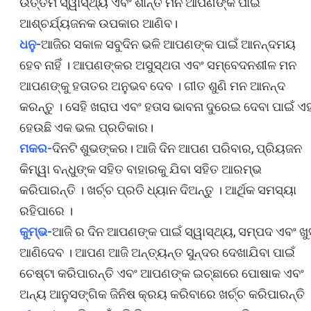
ଉତ୍ତମ ସ୍ୱାସ୍ଥ୍ୟ ଏବଂ ଶାନ୍ତ ମନ ଆପଣଙ୍କ ପାଇଁ
ଆଶ୍ଚର୍ଯ୍ୟଜନକ ଉପକାର ଆଣିବ।
ଧନୁ-
ଆଜିର ସକାଳ ସବୁଦିନ ଭଳି ଆପଣଙ୍କ ପାଇଁ ଆନନ୍ଦମୟ
ହେବ ନାହିଁ । ଆପଣଙ୍କର ଅସୁସ୍ଥତା ଏବଂ ସମ୍ବେଦନଶୀଳ ମନ
ଆପଣଙ୍କୁ ହତାତର ଅନୁଭବ ଦେବ । ଗୀତ ଶୁଣି ମନ ଆନନ୍ଦ
କରନ୍ତୁ । ସେହି ଖରାପ ଏବଂ ହତାସ ଭାବନା ଦୁରେଇ ଦେବା ପାଇଁ ଏହ
ହେଉଛି ଏକ ଭଲ ପ୍ରତିକାର।
ମକର-
ଦିନଟି ଶୁଭଙ୍କର। ଆଜି ଦିନ ଆପଣ ପରିବାର, ପ୍ରିୟଜନ
କିମ୍ୱା ବନ୍ଧୁଙ୍କ ସହିତ ବାହାରକୁ ଯିବା ସହିତ ଆରମ୍ଭ
କରିପାରନ୍ତି । ଖର୍ଚ୍ଚ ପ୍ରତି ଧ୍ୟାନ ଦିଅନ୍ତୁ । ଆର୍ଥିକ ସମସ୍ୟା
ରହିପାରେ ।
କୁମ୍ଭ-
ଆଜି ର ଦିନ ଆପଣଙ୍କ ପାଇଁ ସ୍ୱାସ୍ଥ୍ୟ, ସମ୍ପଦ ଏବଂ ଖୁ
ଆଣିଦେବ । ଆପଣ ଆଜି ଅନ୍ତ୍ୟନ୍ତ ସୁନ୍ଦର ଦେଖାଯିବା ପାଇଁ
ଚେଷ୍ଟା କରିପାରନ୍ତି ଏବଂ ଆପଣଙ୍କ ଇଚ୍ଛାରେ ପୋଷାକ ଏବଂ
ଅନ୍ୟ ଆନୁସଙ୍ଗିକ ଜିନିଷ କ୍ରୟ କରିବାରେ ଖର୍ଚ୍ଚ କରିପାରନ୍ତି 