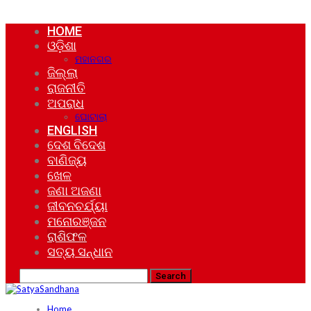
HOME
ଓଡ଼ିଶା
ମହାନଗର
ଜିଲ୍ଲା
ରାଜନୀତି
ଅପରାଧ
ଘୋଟାଲା
ENGLISH
ଦେଶ ବିଦେଶ
ବାଣିଜ୍ୟ
ଖେଳ
ଜଣା ଅଜଣା
ଜୀବନଚର୍ଯ୍ୟା
ମନୋରଞ୍ଜନ
ରାଶିଫଳ
ସତ୍ୟ ସନ୍ଧାନ
Home