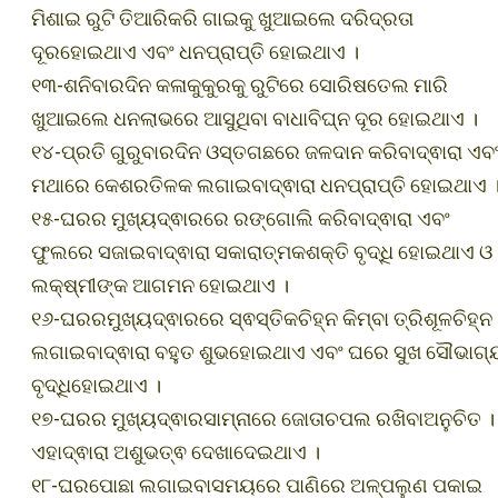
ମିଶାଇ ରୁଟି ତିଆରିକରି ଗାଇକୁ ଖୁଆଇଲେ ଦରିଦ୍ରତା
ଦୂରହୋଇଥାଏ ଏବଂ ଧନପ୍ରାପ୍ତି ହୋଇଥାଏ ।
୧୩-ଶନିବାରଦିନ କଳାକୁକୁରକୁ ରୁଟିରେ ସୋରିଷତେଲ ମାରି
ଖୁଆଇଲେ ଧନଲାଭରେ ଆସୁଥିବା ବାଧାବିଘ୍ନ ଦୂର ହୋଇଥାଏ ।
୧୪-ପ୍ରତି ଗୁରୁବାରଦିନ ଓସ୍ତଗଛରେ ଜଳଦାନ କରିବାଦ୍ଵାରା ଏବ
ମଥାରେ କେଶରତିଳକ ଲଗାଇବାଦ୍ଵାରା ଧନପ୍ରାପ୍ତି ହୋଇଥାଏ 
୧୫-ଘରର ମୁଖ୍ୟଦ୍ଵାରରେ ରଙ୍ଗୋଲି କରିବାଦ୍ଵାରା ଏବଂ
ଫୁଲରେ ସଜାଇବାଦ୍ଵାରା ସକାରାତ୍ମକଶକ୍ତି ବୃଦ୍ଧି ହୋଇଥାଏ ଓ
ଲକ୍ଷ୍ମୀଙ୍କ ଆଗମନ ହୋଇଥାଏ ।
୧୬-ଘରରମୁଖ୍ୟଦ୍ଵାରରେ ସ୍ଵସ୍ତିକଚିହ୍ନ କିମ୍ବା ତ୍ରିଶୂଳଚିହ୍ନ
ଲଗାଇବାଦ୍ଵାରା ବହୁତ ଶୁଭହୋଇଥାଏ ଏବଂ ଘରେ ସୁଖ ସୌଭାଗ୍
ବୃଦ୍ଧିହୋଇଥାଏ ।
୧୭-ଘରର ମୁଖ୍ୟଦ୍ଵାରସାମ୍ନାରେ ଜୋତାଚପଲ ରଖିବାଅନୁଚିତ ।
ଏହାଦ୍ଵାରା ଅଶୁଭତ୍ଵ ଦେଖାଦେଇଥାଏ ।
୧୮-ଘରପୋଛା ଲଗାଇବାସମୟରେ ପାଣିରେ ଅଳ୍ପଲୁଣ ପକାଇ