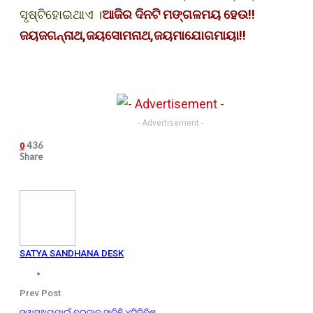
ସୃଷ୍ଟିହୋଇଥାଏ ।
ଆଜିର ଦିନଟି ମଙ୍ଗଳମୟ ହେଉ!!
ଜୟଜଗନ୍ନାଥ,ଜୟସୋମନାଥ,ଜୟମାଯୋଗମାୟା!!
- Advertisement -
436
0
Share
SATYA SANDHANA DESK
Prev Post
ସ୍ୱାସ୍ଥ୍ୟପାଇଁ ବରଦାନ ସାଜିଛି ୪ଟିଜିନିଷ