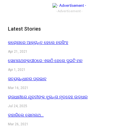
- Advertisement -
Latest Stories
କରୋନାରେ ଆକ୍ରାନ୍ତ ହେଲେ ନରସିଂହ
Apr 21, 2021
ସୋମନାଥଙ୍କପୀଠରେ ଏକାଠି ହେଲେ ଦୁଇଟି ମନ
Apr 1, 2021
ସତ୍ୟସନ୍ଧାନର ପ୍ରଭାବ
Mar 16, 2021
ରାଜଧାନୀରେ ଯୁବତୀଙ୍କ ଝୁଲନ୍ତା ମୃତଦେହ ଉଦ୍ଧାର
Jul 24, 2025
ବାହାରିଲେ ସୋମନାଥ…
Mar 26, 2021