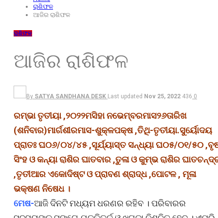
ରାଶିଫଳ
ଆଜିର ରାଶିଫଳ
ରାଶିଫଳ
ଆଜିର ରାଶିଫଳ
By
SATYA SANDHANA DESK
Last updated
Nov 25, 2022
436
0
ରମ୍ଭା ତୃତୀୟା ,୨୦୨୨ମସିହା ନଭେମ୍ବରମାସ୨୬ତାରିଖ
(ଶନିବାର)ମାର୍ଗଶୀରମାସ-ଶୁକ୍ଳପକ୍ଷ ,ତିଥି-ତୃତୀୟା.ସୁର୍ୟୋଦୟ
ପ୍ରାତଃ ଘ୦୬/୦୪/୪୫ ,ସୂର୍ଯ୍ୟାସ୍ତ ସନ୍ଧ୍ୟା ଘ୦୫/୦୧/୫୦ ,ବୃ
ସିଂହ ଓ କନ୍ୟା ରାଶିର ଘାତବାର ,ତୁଳା ଓ କୁମ୍ଭ ରାଶିର ଘାତଚନ୍ଦ୍
,ତୃତୀଆର ଏକୋଦିଷ୍ଟ ଓ ପ୍ରାବଣ ଶ୍ରାଦ୍ଧ ,ପୋଟଳ , ମୂଳା
ଭକ୍ଷଣ ନିଷେଧ ।
ମେଷ-
ଆଜି ଦିନଟି ମଧ୍ୟମ ଧରଣର ରହିବ । ପରିବାରର
ସଦସ୍ୟଙ୍କ ସଙ୍ଗେ ଯୁକ୍ତିତର୍କ ଓ ଝଗଡା ନିଶ୍ଚିତ ହେବ । ଏପରି