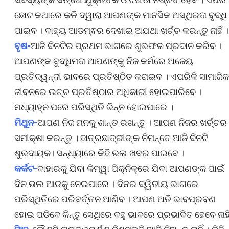
ଛୋଟ କଥାରେ କଳି ଦ୍ୱାରା ଆପଣଙ୍କ ମାନସିକ ଅସ୍ଥିରତା ବୃଦ୍ଧି
ପାଇବ । ବାହ୍ୟ ଆଡମ୍ଵର ଦେଖାଇ ଅଯଥା ଖର୍ଚ୍ଚ କରନ୍ତୁ ନାହିଁ ।
ବୃଷ-
ଆଜି ଦିନଟିର ପ୍ରଥମ ଭାଗରେ ଶୁଭଫଳ ପ୍ରଦାନ କରିବ ।
ଆପଣଙ୍କ ବୁଦ୍ଧିମତା ଆପଣଙ୍କୁ ନିଜ କର୍ମରେ ଅଜେୟ
ପ୍ରତିଦ୍ୱନ୍ଦୀ ଭାବରେ ପ୍ରତିଷ୍ଠିତ କରାଇବ । ଏପରିକି ସାମାଜିକ
ଜୀବନରେ ଉଚ୍ଚ ପ୍ରତିଷ୍ଠାର ଅଧିକାରୀ ହୋଇପାରିବେ ।
ମଧ୍ୟାହ୍ନ ପରେ ପରିସ୍ଥିତି ଭିନ୍ନ ହୋଇପାରେ ।
ମିଥୁନ-
ଆପଣ ନିଜ ମନକୁ ଶାନ୍ତ ରଖନ୍ତୁ । ଆପଣ ନିଜର ଖର୍ଚ୍ଚର
ସମୀକ୍ଷା କରନ୍ତୁ । ଛାତ୍ରଛାତ୍ରୀଙ୍କ ନିମନ୍ତେ ଆଜି ଦିନଟି
ଶୁଭଦାୟକ। ସନ୍ଧ୍ୟାରେ କିଛି ଭଲ ଖବର ପାଇବେ ।
କର୍କଟ-
ବାହାରକୁ ଯିବା କିମ୍ୱା ପିକ୍‌ନିକ୍‌ରେ ଯିବା ଆପଣଙ୍କ ପାଇଁ
ଦିନ ଭଲ ଆଡକୁ ନେଇପାରେ । ଦିନର ଦ୍ୱିତୀୟ ଭାଗରେ
ପରିସ୍ଥିତିରେ ପରିବର୍ତ୍ତନ ଆଣିବ । ଆପଣ ଅତି ଭାବପ୍ରବଣ
ହୋଇ ପଡିବେ କିନ୍ତୁ ସେଥିରେ ବହୁ ଭାବରେ ପ୍ରଭାବିତ ହେବେ ନାହି