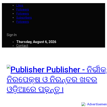
Likes
Followers
Followers
Subscribers
Followers
Sign In
Thursday, August 6, 2026
Contact
Publisher - ନିର୍ଭୀକ
ନିରପେକ୍ଷ ଓ ନିରନ୍ତର ଖବର
ଓଡ଼ିଆରେ ପଢ଼ନ୍ତୁ।