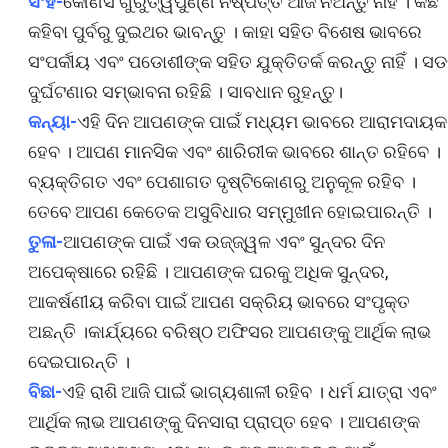
ସିଂହ-
କୌଣସି ଗୁରୁତ୍ୱପୁର୍ଣ୍ଣ ନିଷ୍ପତ୍ତି ଆଜି ନିଅନ୍ତୁ ନାହିଁ । କିଛି
କହିବା ପୁର୍ବରୁ ଦୁଇଥର ଭାବନ୍ତୁ । କାହା ସହିତ ବିଶେଷ ଭାବରେ
ସଂପର୍କୀୟ ଏବଂ ପଡୋଶୀଙ୍କ ସହିତ ଯୁକ୍ତିତର୍କ କରନ୍ତୁ ନାହିଁ । ସ
ଦୁର୍ଘଟଣାର ସମ୍ଭାବନା ରହିଛି । ସାବଧାନ ରୁହନ୍ତୁ।
କନ୍ୟା-
ଏହି ଦିନ ଆପଣଙ୍କ ପାଇଁ ମଧ୍ୟମ ଭାବରେ ଆରାମଦାୟକ
ହେବ । ଆପଣ ମାନସିକ ଏବଂ ଶାରିରୀକ ଭାବରେ ଶାନ୍ତ ରହିବେ ।
ବ୍ୟକ୍ତିଗତ ଏବଂ ପେଶାଗତ ଦୃଷ୍ଟିକୋଣରୁ ଅନୁକୂଳ ରହିବ ।
ତେବେ ଆପଣ କେତେକ ଅସୁବିଧାର ସମ୍ମୁଖୀନ ହୋଇପାରନ୍ତି ।
ତୁଳା-
ଆପଣଙ୍କ ପାଇଁ ଏକ ଉଜ୍ଜ୍ୱଳ ଏବଂ ସୁନ୍ଦର ଦିନ
ଅପେକ୍ଷାରେ ରହିଛି । ଆପଣଙ୍କ ଘରକୁ ଅଧିକ ସୁନ୍ଦର,
ଆକର୍ଷଣୀୟ କରିବା ପାଇଁ ଆପଣ ସକ୍ରିୟ ଭାବରେ ସଂପୃକ୍ତ
ଅଛନ୍ତି ।କାର୍ଯ୍ୟରେ ବରିଷ୍ଠ ଅଫିସର ଆପଣଙ୍କୁ ଆର୍ଥିକ ଲାଭ
ଦେଇପାରନ୍ତି ।
ବିଛା-
ଏହି ରାଶି ଆଜି ପାଇଁ ଭାଗ୍ୟଶାଳୀ ରହିବ । ଧର୍ମ ଯାତ୍ରା ଏବଂ
ଆର୍ଥିକ ଲାଭ ଆପଣଙ୍କୁ ଦିନସାରା ପ୍ରାପ୍ତ ହେବ । ଆପଣଙ୍କ