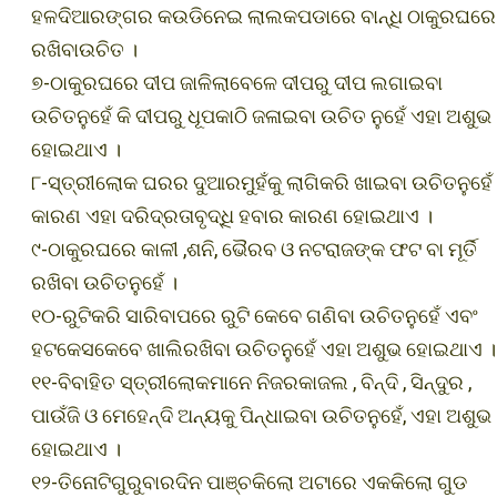
ହଳଦିଆରଙ୍ଗର କଉଡିନେଇ ଲାଲକପଡାରେ ବାନ୍ଧି ଠାକୁରଘରେ
ରଖିବାଉଚିତ ।
୭-ଠାକୁରଘରେ ଦୀପ ଜାଳିଲାବେଳେ ଦୀପରୁ ଦୀପ ଲଗାଇବା
ଉଚିତନୁହେଁ କି ଦୀପରୁ ଧୂପକାଠି ଜଳାଇବା ଉଚିତ ନୁହେଁ ଏହା ଅଶୁଭ
ହୋଇଥାଏ ।
୮-ସ୍ତ୍ରୀଲୋକ ଘରର ଦୁଆରମୁହଁକୁ ଲାଗିକରି ଖାଇବା ଉଚିତନୁହେଁ
କାରଣ ଏହା ଦରିଦ୍ରତାବୃଦ୍ଧି ହବାର କାରଣ ହୋଇଥାଏ ।
୯-ଠାକୁରଘରେ କାଳୀ ,ଶନି, ଭୈରବ ଓ ନଟରାଜଙ୍କ ଫଟ ବା ମୂର୍ତି
ରଖିବା ଉଚିତନୁହେଁ ।
୧୦-ରୁଟିକରି ସାରିବାପରେ ରୁଟି କେବେ ଗଣିବା ଉଚିତନୁହେଁ ଏବଂ
ହଟକେସକେବେ ଖାଲିରଖିବା ଉଚିତନୁହେଁ ଏହା ଅଶୁଭ ହୋଇଥାଏ ।
୧୧-ବିବାହିତ ସ୍ତ୍ରୀଲୋକମାନେ ନିଜରକାଜଲ , ବିନ୍ଦି , ସିନ୍ଦୁର ,
ପାଉଁଜି ଓ ମେହେନ୍ଦି ଅନ୍ୟକୁ ପିନ୍ଧାଇବା ଉଚିତନୁହେଁ, ଏହା ଅଶୁଭ
ହୋଇଥାଏ ।
୧୨-ତିନୋଟିଗୁରୁବାରଦିନ ପାଞ୍ଚକିଲୋ ଅଟାରେ ଏକକିଲୋ ଗୁଡ