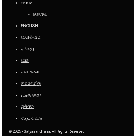
ଅପରାଧ
ଘୋଟାଲା
ENGLISH
ଦେଶ ବିଦେଶ
ବାଣିଜ୍ୟ
ଖେଳ
ଜଣା ଅଜଣା
ଜୀବନଚର୍ଯ୍ୟା
ମନୋରଞ୍ଜନ
ରାଶିଫଳ
ସତ୍ୟ ସନ୍ଧାନ
© 2026 - Satyasandhana. All Rights Reserved.