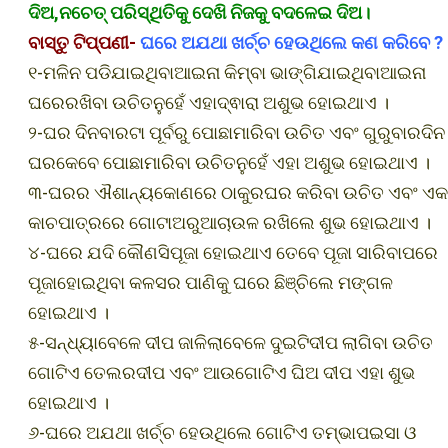
ଦିଅ,ନଚେତ୍ ପରିସ୍ଥିତିକୁ ଦେଖି ନିଜକୁ ବଦଳେଇ ଦିଅ।
ବାସ୍ତୁ ଟିପ୍ପଣୀ-
ଘରେ ଅଯଥା ଖର୍ଚ୍ଚ ହେଉଥିଲେ କଣ କରିବେ ?
୧-ମଳିନ ପଡିଯାଇଥିବାଆଇନା କିମ୍ବା ଭାଙ୍ଗିଯାଇଥିବାଆଇନା
ଘରେରଖିବା ଉଚିତନୁହେଁ ଏହାଦ୍ଵାରା ଅଶୁଭ ହୋଇଥାଏ ।
୨-ଘର ଦିନବାରଟା ପୂର୍ବରୁ ପୋଛାମାରିବା ଉଚିତ ଏବଂ ଗୁରୁବାରଦିନ
ଘରକେବେ ପୋଛାମାରିବା ଉଚିତନୁହେଁ ଏହା ଅଶୁଭ ହୋଇଥାଏ ।
୩-ଘରର ଐଶାନ୍ୟକୋଣରେ ଠାକୁରଘର କରିବା ଉଚିତ ଏବଂ ଏକ
କାଚପାତ୍ରରେ ଗୋଟାଅରୁଆଚାଉଳ ରଖିଲେ ଶୁଭ ହୋଇଥାଏ ।
୪-ଘରେ ଯଦି କୌଣସିପୂଜା ହୋଇଥାଏ ତେବେ ପୂଜା ସାରିବାପରେ
ପୂଜାହୋଇଥିବା କଳସର ପାଣିକୁ ଘରେ ଛିଞ୍ଚିଲେ ମଙ୍ଗଳ
ହୋଇଥାଏ ।
୫-ସନ୍ଧ୍ୟାବେଳେ ଦୀପ ଜାଳିଲାବେଳେ ଦୁଇଟିଦୀପ ଲାଗିବା ଉଚିତ
ଗୋଟିଏ ତେଲରଦୀପ ଏବଂ ଆଉଗୋଟିଏ ଘିଅ ଦୀପ ଏହା ଶୁଭ
ହୋଇଥାଏ ।
୬-ଘରେ ଅଯଥା ଖର୍ଚ୍ଚ ହେଉଥିଲେ ଗୋଟିଏ ତମ୍ଭାପଇସା ଓ