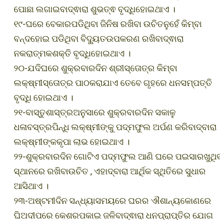
ପୋଛା ଲଗାଇବାଦ୍ଵାରା ଶୁଭତ୍ଵ ବୃଦ୍ଧିହୋଇଥାଏ ।
୧୯-ଘରେ ବେକାରପଡିଥିବା ଜିନିଷ ରଖିବା ଉଚିତନୁହେଁ କିମ୍ବା
ବନ୍ଦହୋଇ ପଡିଥିବା ବିଦ୍ୟୁତଉପକରଣ ରଖିବାଦ୍ଵାରା
ନକରାତ୍ମକଶକ୍ତି ବୃଦ୍ଧିହୋଇଥାଏ ।
୨୦-ଯଦିଘରେ ଶୁକ୍ରବାରଦିନ ଶ୍ରୀସ୍ତୋତ୍ର କିମ୍ବା
ଲକ୍ଷ୍ମୀସ୍ତୋତ୍ର ପାଠକରାଯାଏ ତେବେ ଗୃହରେ ଧନସମ୍ପତ୍ତି
ବୃଦ୍ଧି ହୋଇଥାଏ ।
୨୧-ବାସ୍ତୁଶାସ୍ତ୍ରଅନୁସାରେ ଶୁକ୍ରବାରଦିନ ସକାଳୁ
ଧଳାବସ୍ତ୍ରପିନ୍ଧି ଲକ୍ଷ୍ମୀଙ୍କୁ ପଦ୍ମଫୁଲ ଅର୍ପଣ କରିବାଦ୍ବାରା
ଲକ୍ଷ୍ମୀଙ୍କକୃପା ଲାଭ ହୋଇଥାଏ ।
୨୨-ଶୁକ୍ରବାରଦିନ ଗୋଟିଏ ପଦ୍ମଫୁଲ ଆଣି ଘରେ ପଇସାରଖୁଥି
ସ୍ଥାନରେ ରଖିବାଉଚିତ , ଏହାଦ୍ବାରା ଆର୍ଥିକ ସ୍ଥିତିରେ ସୁଧାର
ଆସିଥାଏ ।
୨୩-ଅଷ୍ଟମୀଦିନ ସନ୍ଧ୍ୟାସମୟରେ ଘରର ଐଶାନ୍ୟକୋଣରେ
ଘିଅଦୀପରେ କେଶରପକାଇ ଜଳିବାଦ୍ଵାରା ଧନପ୍ରାପ୍ତିର ଯୋଗ