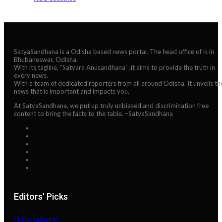
SatyaSandhana is a Odisha based news portal. The head office of is in
Bhubaneswar, Odisha.
With its tagline, “Satyara Anusandhana” ,it aims to provide the truth in
every news.
With a team of dedicated reporters from all around Odisha. It unveils th
news that is important and impacts you.
At SatyaSandhana, we put up truly unbiased and discrimination free
content to bring the facts to the table. –SatyaSandhana
Editors' Picks
ଆଜିର ରାଶିଫଳ