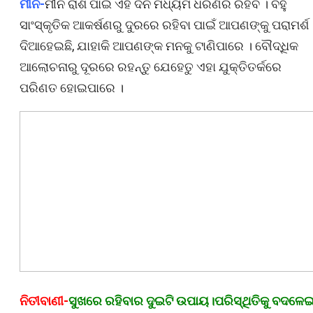
ମୀନ-
ମୀନ ରାଶି ପାଇଁ ଏହି ଦିନ ମଧ୍ୟମ ଧରଣର ରହିବ । ବହୁ
ସାଂସ୍କୃତିକ ଆକର୍ଷଣରୁ ଦୁରରେ ରହିବା ପାଇଁ ଆପଣଙ୍କୁ ପରାମର୍ଶ
ଦିଆହେଇଛି, ଯାହାକି ଆପଣଙ୍କ ମନକୁ ଟାଣିପାରେ । ବୌଦ୍ଧିକ
ଆଲୋଚନାରୁ ଦୂରରେ ରହନ୍ତୁ ଯେହେତୁ ଏହା ଯୁକ୍ତିତର୍କରେ
ପରିଣତ ହୋଇପାରେ ।
ନିତୀବାଣୀ-
ସୁଖରେ ରହିବାର ଦୁଇଟି ଉପାୟ।ପରିସ୍ଥିତିକୁ ବଦଳେ