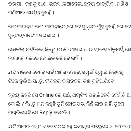
ଭରସା :-ଜଣକୁ ଆଶା ଭରସା,କଥାଦେଇ, ହୃଦୟ ଭାଙ୍ଗିବା, ମଣିଷ
ପଣିଆର କାର୍ଯ୍ୟ ନୁହେଁ ।
ଭଲପାଇବା :-ଭଲ ପାଇବାରେ,ଗୋଟେ ସୁନ୍ଦର ମୁଁହ ନୁହେଁ, ଗୋଟେ
ସୁନ୍ଦର,ମନଟିଏ ଦରକାର ।
ଭୋକିଲା ରହିଜିବେ, କିନ୍ତୁ ଯଉଠି ଆଦର ଆଉ ସ୍ନେହ ମିଳୁନାହିଁ, ସେ
ଜାଗାରେ କେବେ ଭୋଜନ କରିବେ ନାହିଁ ।
ଯଦି ମନରେ କେବେ ଗର୍ବ ଆସେ ତେବେ, ସ୍ୱର୍ଗ ଦ୍ୱାର ନିକଟରୁ
ଟିକେ ବୁଲିଆସନ୍ତୁ; ଜୀବନର ବାସ୍ତବତା କଣ ବୁଝିପାରିବେ ।
ହୃଦୟ କହୁଛି ସେ Online ରେ ଅଛି, ଥରୁଟିଏ ପଚାରିନେବି କେମିତି 
ବୋଲି ? କିନ୍ତୁ ମନ କହୁଛି ତୁନି ହୋଇପଡ, କିଛି ଲାଭ ନାହିଁ, ତୁମେ
ପଚାରିଲେବି ସେ Reply ଦେବନି ।
ଯଦି ଆମର ଜନ୍ମ ଏତେ ସରଳ ହୋଇଥାନ୍ତା ତାହେଲେ ଆମେ ଜନ୍