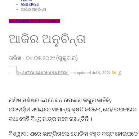
ଜଣା ଅଜଣା
ଆଜିର ଅନୁଚିନ୍ତା
ଜଣା ଅଜଣା
ଜୀବନଚର୍ଯ୍ୟା
ମନୋରଞ୍ଜନ
ଆଜିର ଅନୁଚିନ୍ତା
ତାରିଖ - ୦୯:୦୭:୨୦୨୧ (ଗୁରୁବାର)
By
SATYA SANDHANA DESK
Last updated
Jul 9, 2021
861
0
ମଣିଷ ମଣିଷର ଯେତେବଡ଼ ଉପକାର କରୁନା କାହିଁକି,
ପରବର୍ତ୍ତୀ ସମୟରେ ସାମାନ୍ୟ କ୍ଷତି କରିଲେ, ସେହି ଉପକାରର
କଥା କେହି ବିନ୍ଦୁ ମାତ୍ର ମନେ ରାଖନ୍ତିନି ।
ବିଶ୍ୱାସ :-ଥରେ ଭାଙ୍ଗିଗଲେ ଯୋଡିବା ବହୁତ କଷ୍ଟ ହୋଇପଡେ 