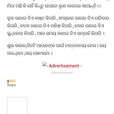
ମିଠା ଅଛି କି ନାହିଁ କିନ୍ତୁ ତାପରେ ଲୁଣ ଲଗେଇ ଖାଆନ୍ତି।।
ଲୁହ ଜଣାଇ ଦିଏ କଷ୍ଟ କିପରି , ସଂସ୍କାର ଜଣାଇ ଦିଏ ପରିବାର
କିପରି , ବଚନ ଜଣାଇ ଦିଏ ମଣିଷ କିପରି , ନଜର ଜଣାଇ ଦିଏ
ସୁନ୍ଦରତା କିପରି , ଆଉ ସମୟ ଜଣାଇ ଦିଏ ସମ୍ପର୍କ କିପରି ।
ଶୁଭ ସକାଳ,ଦିନଟି ଆପଣଙ୍କ ପାଇଁ ମଙ୍ଗଳମୟ ହେଉ
। ଜୟ
ଜଗନ୍ନାଥ ,ଜୟ ସୋମନାଥ ।
- Advertisement -
861
0
Share