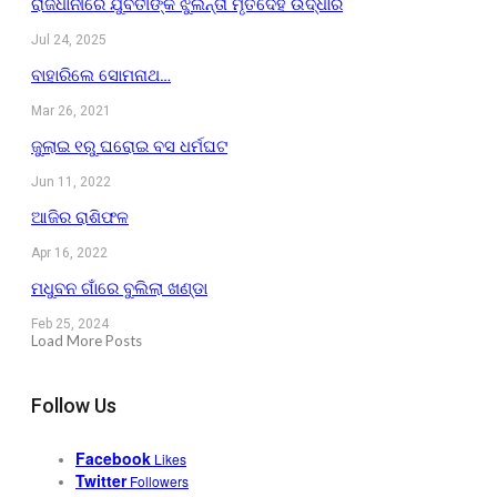
ରାଜଧାନୀରେ ଯୁବତୀଙ୍କ ଝୁଲନ୍ତା ମୃତଦେହ ଉଦ୍ଧାର
Jul 24, 2025
ବାହାରିଲେ ସୋମନାଥ…
Mar 26, 2021
ଜୁଲାଇ ୧ରୁ ଘରୋଇ ବସ ଧର୍ମଘଟ
Jun 11, 2022
ଆଜିର ରାଶିଫଳ
Apr 16, 2022
ମଧୁବନ ଗାଁରେ ବୁଲିଲା ଖଣ୍ଡା
Feb 25, 2024
Load More Posts
Follow Us
Facebook
Likes
Twitter
Followers