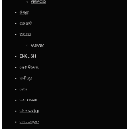
ମହାନଗର
ଜିଲ୍ଲା
ରାଜନୀତି
ଅପରାଧ
ଘୋଟାଲା
ENGLISH
ଦେଶ ବିଦେଶ
ବାଣିଜ୍ୟ
ଖେଳ
ଜଣା ଅଜଣା
ଜୀବନଚର୍ଯ୍ୟା
ମନୋରଞ୍ଜନ