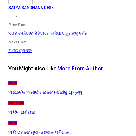
SATYA SANDHANA DESK
Prev Post
ଏଥର ସୋସିଆଲ ମିଡିଆରେ କାଳିଆ ଠାକୁରଙ୍କୁ ଦର୍ଶନ
Next Post
ଆଜିର ରାଶିଫଳ
You Might Also Like
More From Author
ଓଡ଼ିଶା
ଆୟୁର୍ବେଦ ଆଧାରିତ ଜୀବନ ଶୈଳୀକୁ ଗୁରୁତ୍ୱ
ଜଣା ଅଜଣା
ଆଜିର ରାଶିଫଳ
ଓଡ଼ିଶା
ଆଜି ସମ୍ବଲପୁରୀ ପୋଷାକ ପରିଧାନ..