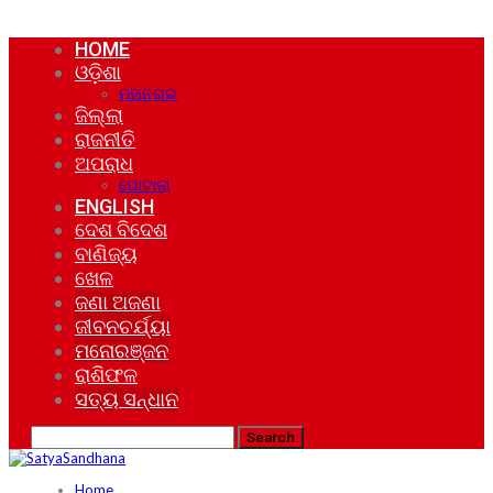
HOME
ଓଡ଼ିଶା
ମହାନଗର
ଜିଲ୍ଲା
ରାଜନୀତି
ଅପରାଧ
ଘୋଟାଲା
ENGLISH
ଦେଶ ବିଦେଶ
ବାଣିଜ୍ୟ
ଖେଳ
ଜଣା ଅଜଣା
ଜୀବନଚର୍ଯ୍ୟା
ମନୋରଞ୍ଜନ
ରାଶିଫଳ
ସତ୍ୟ ସନ୍ଧାନ
Home