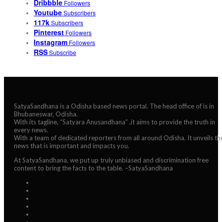
Dribbble
Followers
Youtube
Subscribers
117k
Subscribers
Pinterest
Followers
Instagram
Followers
RSS
Subscribe
SatyaSandhana is a Odisha based news portal. The head office of is in
Bhubaneswar, Odisha.
With its tagline, “Satyara Anusandhana” ,it aims to provide the truth in
every news.
With a team of dedicated reporters from all around Odisha. It unveils th
news that is important and impacts you.
At SatyaSandhana, we put up truly unbiased and discrimination free
content to bring the facts to the table. –SatyaSandhana