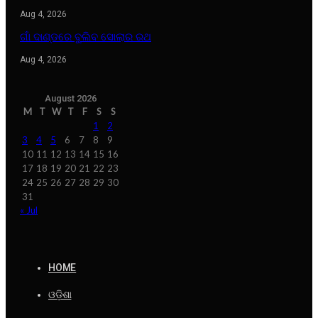
Aug 4, 2026
ଗାଁ ଦାଣ୍ଡରେ ବୁଲିବ ସୋଲାର ରଥ
Aug 4, 2026
August 2026
M
T
W
T
F
S
S
1
2
3
4
5
6
7
8
9
10
11
12
13
14
15
16
17
18
19
20
21
22
23
24
25
26
27
28
29
30
31
« Jul
HOME
ଓଡ଼ିଶା