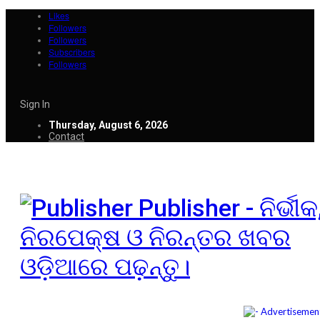
Likes
Followers
Followers
Subscribers
Followers
Sign In
Thursday, August 6, 2026
Contact
Publisher - ନିର୍ଭୀକ
ନିରପେକ୍ଷ ଓ ନିରନ୍ତର ଖବର
ଓଡ଼ିଆରେ ପଢ଼ନ୍ତୁ।