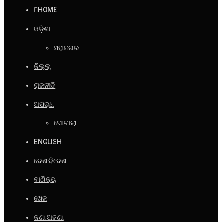
HOME
ଓଡ଼ିଶା
ମହାନଗର
ଜିଲ୍ଲା
ରାଜନୀତି
ଅପରାଧ
ଘୋଟାଲା
ENGLISH
ଦେଶ ବିଦେଶ
ବାଣିଜ୍ୟ
ଖେଳ
ଜଣା ଅଜଣା