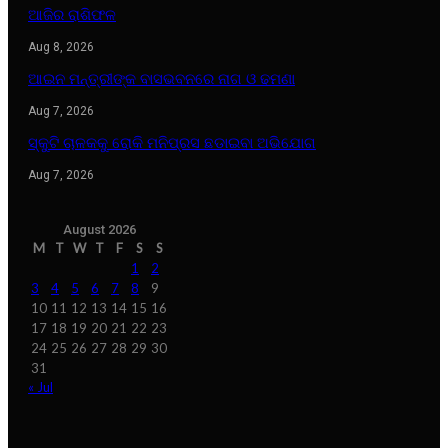
ଆଜିର ରାଶିଫଳ
Aug 8, 2026
ଆଇନ ମନ୍ତ୍ରୀଙ୍କ ବାସଭବନରେ ନାଗ ଓ ଢମଣା
Aug 7, 2026
ସ୍କୁଟି ଚାଳକକୁ ରୋକି ମନିପ୍ରସ ଛଡାଇବା ଅଭିଯୋଗ
Aug 7, 2026
August 2026
M
T
W
T
F
S
S
1
2
3
4
5
6
7
8
9
10
11
12
13
14
15
16
17
18
19
20
21
22
23
24
25
26
27
28
29
30
31
« Jul