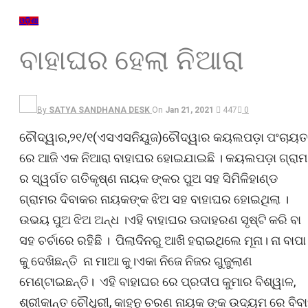
ଓଡ଼ିଶା
ବାହାଘର ହେଲା ନିଆରା
By
SATYA SANDHANA DESK
On
Jan 21, 2021
447
0
ଚୌଦ୍ୱାର,୨୧/୧(ଏସଏସନିୟୁଜ)ଚୌଦ୍ୱାର କୟଲପଡ଼ା ପଂଚାୟତ
ରେ ଆଜି ଏକ ନିଆରା ବାହାଘର ହୋଇଯାଇଛି । କୟଲପଡ଼ା ଗ୍ରାମ
ର ସ୍ୱର୍ଗତ ଗତିକୃଷ୍ଣ ନାୟକ ଙ୍କର ପୁଅ ସହ ସିମିଳିହାଣ୍ଡ
ଗ୍ରାମର ଦିବାକର ନାୟକଙ୍କ ଝିଅ ସହ ବାହାଘର ହୋଇଥିଲା ।
ଉଭୟ ପୁଅ ଝିଅ ଅନ୍ଧ ।ଏହି ବାହାଘର ଊଦାହରଣ ସୃଷ୍ଟି କରି ବା
ସହ ଚର୍ଚାରେ ରହିଛି । ପିଲାଦିନରୁ ଆଖି ହରାଇଥିଲେ ମୂନା। ନା ବାପା
କୁ ଦେଖିଛନ୍ତି ନା ମାଆ କୁ।ଏକା ନିଜେ ନିଜର ଗୁଜୁଲାଣ
ମେଣ୍ଟାଇଛନ୍ତି। ଏହି ବାହାଘର ରେ ପ୍ରଦୀପ କୁମାର ବିଶ୍ୱାଳ,
ଶ୍ରୀକାନ୍ତ ଚୌଧୁରୀ, କାହ୍ନୁ ଚରଣ ନାୟକ ଙ୍କ ଉଦ୍ୟମ ରେ ବିବ