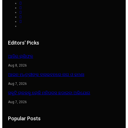
Editors' Picks
ଆଜିର ରାଶିଫଳ
Aug 8, 2026
ଆଇନ ମନ୍ତ୍ରୀଙ୍କ ବାସଭବନରେ ନାଗ ଓ ଢମଣା
Aug 7, 2026
ସ୍କୁଟି ଚାଳକକୁ ରୋକି ମନିପ୍ରସ ଛଡାଇବା ଅଭିଯୋଗ
Aug 7, 2026
Popular Posts