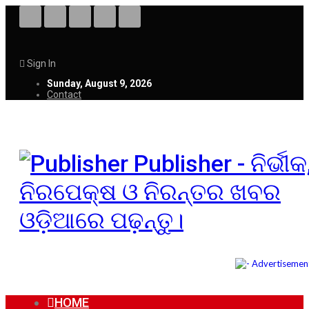
Sign In
Sunday, August 9, 2026
Contact
Publisher - ନିର୍ଭୀକ
ନିରପେକ୍ଷ ଓ ନିରନ୍ତର ଖବର
ଓଡ଼ିଆରେ ପଢ଼ନ୍ତୁ।
HOME