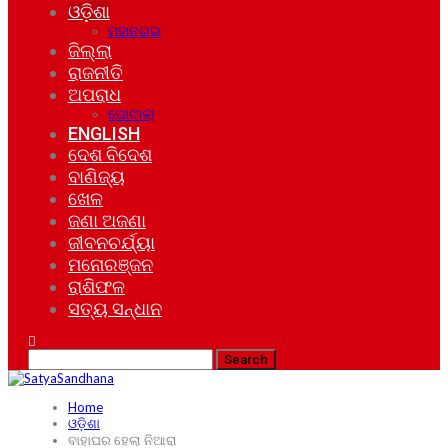
ଓଡ଼ିଶା
ମହାନଗର
ଜିଲ୍ଲା
ରାଜନୀତି
ଅପରାଧ
ଘୋଟାଲା
ENGLISH
ଦେଶ ବିଦେଶ
ବାଣିଜ୍ୟ
ଖେଳ
ଜଣା ଅଜଣା
ଜୀବନଚର୍ଯ୍ୟା
ମନୋରଞ୍ଜନ
ରାଶିଫଳ
ସତ୍ୟ ସନ୍ଧାନ
Home
ଓଡ଼ିଶା
ବାହାଘର ହେଲା ନିଆରା