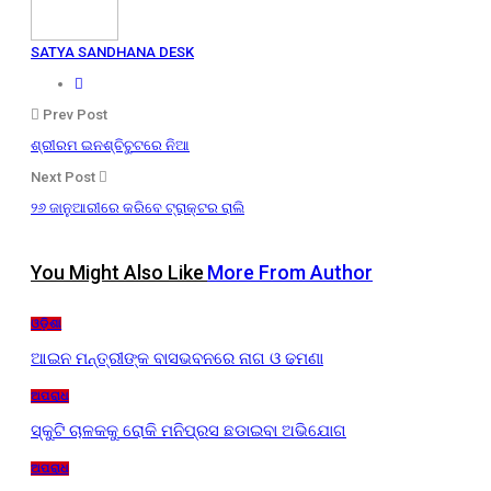
SATYA SANDHANA DESK
Prev Post
ଶ୍ରୀରମ ଇନଶ୍ଚିଚୁଟରେ ନିଆ
Next Post
୨୬ ଜାନୁଆରୀରେ କରିବେ ଟ୍ରାକ୍ଟର ରାଲି
You Might Also Like
More From Author
ଓଡ଼ିଶା
ଆଇନ ମନ୍ତ୍ରୀଙ୍କ ବାସଭବନରେ ନାଗ ଓ ଢମଣା
ଅପରାଧ
ସ୍କୁଟି ଚାଳକକୁ ରୋକି ମନିପ୍ରସ ଛଡାଇବା ଅଭିଯୋଗ
ଅପରାଧ