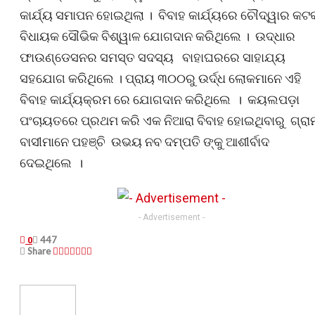
କାର୍ଯ୍ୟ ସମାପନ ହୋଇଥିଲା । ବିବାହ କାର୍ଯ୍ୟରେ ଚୌଦ୍ୱାର କଟ
ବିଧାୟକ ସୌଭିକ ବିଶ୍ୱାଳ ଯୋଗଦାନ କରିଥିଲେ । ଉଦ୍ଧାର
ଫାଉଣ୍ଡେସନର ସମସ୍ତ ସଦସ୍ୟ ବାହାଘରରେ ସାହାଯ୍ୟ
ସହଯୋଗ କରିଥିଲେ । ପ୍ରାୟ ୩୦୦ରୁ ଉର୍ଦ୍ଧ ଲୋକମାନେ ଏହି
ବିବାହ କାର୍ଯ୍ୟକ୍ରମ ରେ ଯୋଗଦାନ କରିଥିଲେ । କୟଲପଡ଼ା
ପଂଚାୟତରେ ପ୍ରଥମ କରି ଏକ ନିଆରା ବିବାହ ହୋଇଥିବାରୁ ଗ୍ରା
ବାସୀମାନେ ପହଞ୍ଚି ଉଭୟ ନବ ଦମ୍ପତି ଙ୍କୁ ଆଶୀର୍ବାଦ
ଦେଇଥିଲେ ।
- Advertisement -
447
0
Share