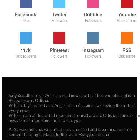
Facebook
Twitter
Dribbble
Youtube
Likes
Followers
Followers
Subscribers
117k
Pinterest
Instagram
RSS
Subscribers
Followers
Followers
Subscribe
SatyaSandhana is a Odisha based news portal. The head office of is in
Bhubaneswar, Odisha.
With its tagline, “Satyara Anusandhana” ,it aims to provide the truth in
every news.
With a team of dedicated reporters from all around Odisha. It unveils th
news that is important and impacts you.
At SatyaSandhana, we put up truly unbiased and discrimination free
content to bring the facts to the table. –SatyaSandhana