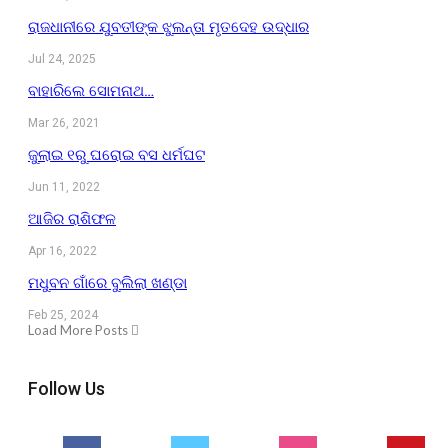
ରାଜଧାନୀରେ ଯୁବତୀଙ୍କ ଝୁଲନ୍ତା ମୃତଦେହ ଉଦ୍ଧାର
Jul 24, 2025
ବାହାରିଲେ ସୋମନାଥ…
Mar 26, 2021
ଜୁଲାଇ ୧ରୁ ଘରୋଇ ବସ ଧର୍ମଘଟ
Jun 11, 2022
ଆଜିର ରାଶିଫଳ
Apr 16, 2022
ମଧୁବନ ଗାଁରେ ବୁଲିଲା ଖଣ୍ଡା
Feb 25, 2024
Load More Posts
Follow Us