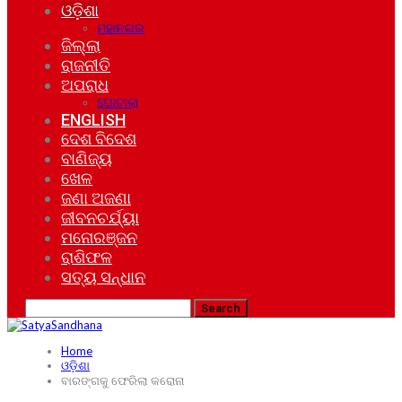
ଓଡ଼ିଶା
ମହାନଗର
ଜିଲ୍ଲା
ରାଜନୀତି
ଅପରାଧ
ଘୋଟାଲା
ENGLISH
ଦେଶ ବିଦେଶ
ବାଣିଜ୍ୟ
ଖେଳ
ଜଣା ଅଜଣା
ଜୀବନଚର୍ଯ୍ୟା
ମନୋରଞ୍ଜନ
ରାଶିଫଳ
ସତ୍ୟ ସନ୍ଧାନ
Home
ଓଡ଼ିଶା
ବାରଙ୍ଗକୁ ଫେରିଲା କରୋନା