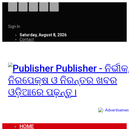
Sign In
Saturday, August 8, 2026
Contact
Publisher - ନିର୍ଭୀକ
ନିରପେକ୍ଷ ଓ ନିରନ୍ତର ଖବର
ଓଡ଼ିଆରେ ପଢ଼ନ୍ତୁ।
HOME