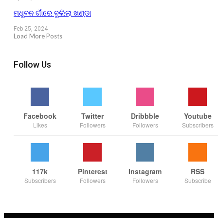
ମଧୁବନ ଗାଁରେ ବୁଲିଲା ଖଣ୍ଡା
Feb 25, 2024
Load More Posts
Follow Us
Facebook
Twitter
Dribbble
Youtube
Likes
Followers
Followers
Subscribers
117k
Pinterest
Instagram
RSS
Subscribers
Followers
Followers
Subscribe