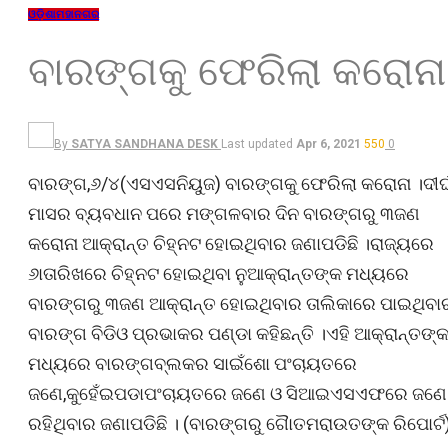
ଓଡ଼ିଶା
ମହାନଗର
ବାରଙ୍ଗକୁ ଫେରିଲା କରୋନା
By
SATYA SANDHANA DESK
Last updated
Apr 6, 2021
550
0
ବାରଙ୍ଗ,୬/୪(ଏସଏସନିୟୁଜ) ବାରଙ୍ଗକୁ ଫେରିଲା କରୋନା ।ଦୀର୍
ମାସର ବ୍ୟବଧାନ ପରେ ମଙ୍ଗଳବାର ଦିନ ବାରଙ୍ଗରୁ ୩ଜଣ
କରୋନା ଆକ୍ରାନ୍ତ ଚିହ୍ନଟ ହୋଇଥିବାର ଜଣାପଡିଛି ।ରାଜ୍ୟରେ
୬ାତାରିଖରେ ଚିହ୍ନଟ ହୋଇଥିବା ନୁଆକ୍ରାନ୍ତଙ୍କ ମଧ୍ୟରେ
ବାରଙ୍ଗରୁ ୩ଜଣ ଆକ୍ରାନ୍ତ ହୋଇଥିବାର ତାଲିକାରେ ପାଇଥିବା
ବାରଙ୍ଗ ବିଡିଓ ପ୍ରଭାକର ପଣ୍ଡା କହିଛନ୍ତି ।ଏହି ଆକ୍ରାନ୍ତଙ୍
ମଧ୍ୟରେ ବାରଙ୍ଗବ୍ଲକର ସାଇଁଶୋ ପଂଚାୟତରେ
ଜଣେ,କୁହେଁଇପଡାପଂଚାୟତରେ ଜଣେ ଓ ସିଆଇଏସଏଫରେ ଜଣେ
ରହିଥିବାର ଜଣାପଡିଛି । (ବାରଙ୍ଗରୁ ଗୈାତମରାଉତଙ୍କ ରିପୋର୍ଟ