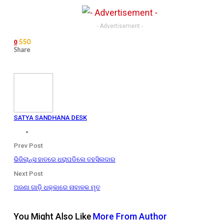
- Advertisement -
550
0
Share
SATYA SANDHANA DESK
Prev Post
ଭିଜିଲାନ୍ସ ହାତରେ ଧରାପଡିଲେ ତହସିଲଦାର
Next Post
ଅଜଣା ଗାଡ଼ି ଧକ୍କାରେ ନାବାଳକ ମୃତ
You Might Also Like
More From Author