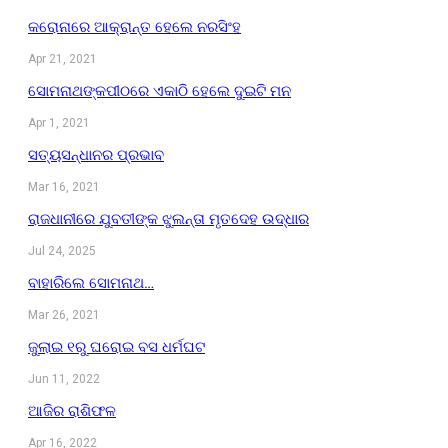
କରୋନାରେ ଆକ୍ରାନ୍ତ ହେଲେ ନରସିଂହ
Apr 21, 2021
ସୋମନାଥଙ୍କପୀଠରେ ଏକାଠି ହେଲେ ଦୁଇଟି ମନ
Apr 1, 2021
ସତ୍ୟସନ୍ଧାନର ପ୍ରଭାବ
Mar 16, 2021
ରାଜଧାନୀରେ ଯୁବତୀଙ୍କ ଝୁଲନ୍ତା ମୃତଦେହ ଉଦ୍ଧାର
Jul 24, 2025
ବାହାରିଲେ ସୋମନାଥ…
Mar 26, 2021
ଜୁଲାଇ ୧ରୁ ଘରୋଇ ବସ ଧର୍ମଘଟ
Jun 11, 2022
ଆଜିର ରାଶିଫଳ
Apr 16, 2022