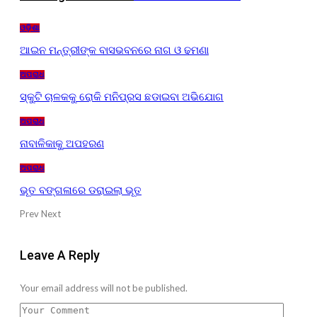
ଓଡ଼ିଶା
ଆଇନ ମନ୍ତ୍ରୀଙ୍କ ବାସଭବନରେ ନାଗ ଓ ଢମଣା
ଅପରାଧ
ସ୍କୁଟି ଚାଳକକୁ ରୋକି ମନିପ୍ରସ ଛଡାଇବା ଅଭିଯୋଗ
ଅପରାଧ
ନାବାଳିକାକୁ ଅପହରଣ
ଅପରାଧ
ଭୂତ ବଙ୍ଗଳାରେ ଡରାଇଲା ଭୂତ
Prev
Next
Leave A Reply
Your email address will not be published.