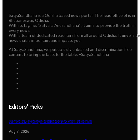
SatyaSandhana is a Odisha based news portal. The head office of is in
Bhubaneswar, Odisha.
With its tagline, “Satyara Anusandhana” ,it aims to provide the truth in
every news.
With a team of dedicated reporters from all around Odisha. It unveils th
news that is important and impacts you.
At SatyaSandhana, we put up truly unbiased and discrimination free
content to bring the facts to the table. –SatyaSandhana
Editors' Picks
ଆଇନ ମନ୍ତ୍ରୀଙ୍କ ବାସଭବନରେ ନାଗ ଓ ଢମଣା
Aug 7, 2026