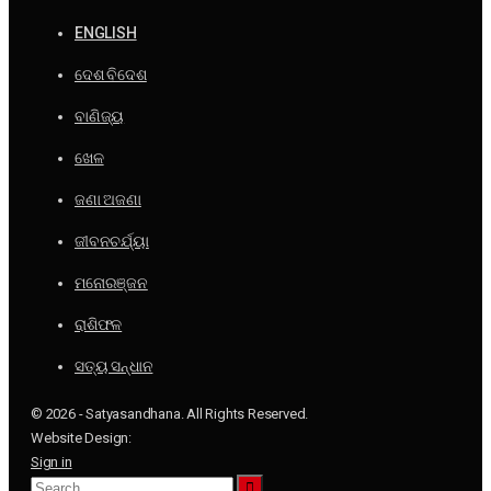
ENGLISH
ଦେଶ ବିଦେଶ
ବାଣିଜ୍ୟ
ଖେଳ
ଜଣା ଅଜଣା
ଜୀବନଚର୍ଯ୍ୟା
ମନୋରଞ୍ଜନ
ରାଶିଫଳ
ସତ୍ୟ ସନ୍ଧାନ
© 2026 - Satyasandhana. All Rights Reserved.
Website Design:
Sign in