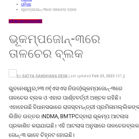
ଓଡ଼ିଶା
ଭୂକମ୍ପଜୋନ୍-୩ରେ ତାଳଚେର ବ୍ଲକ
ଓଡ଼ିଶା
ମହାନଗର
ରାଜନୀତି
ଭୂକମ୍ପଜୋନ୍-୩ରେ
ତାଳଚେର ବ୍ଲକ
By
SATYA SANDHANA DESK
Last updated
Feb 23, 2023
337
0
ଭୁବନେଶ୍ୱର,୨୩।୨(ଏସଏସ ନିଉଜ)ଭୂକମ୍ପଜୋନ୍-୩ରେ
ତାଳଚେର ବ୍ଲକ ଓ ଏହାର ପାର୍ଶ୍ବବର୍ତ୍ତୀ ଅଞ୍ଚଳ ରହିଛି।
ଏହାହେଉଛି ବିଧାନସଭାରେ ରାଜସ୍ବମନ୍ତ୍ରୀ ପ୍ରମିଳାମଲ୍ଲିକଙ୍
ଲିଖିତ ଉତ୍ତର।NDMA, BMTPCଦ୍ବାରା ଭୂକମ୍ପ ଆଟଲାସ
ପ୍ରକାଶିତ କରାଯାଇଛି। ଏହି ଆଟଲାସ ଅନୁସାରେ ତାଳଚେରବ୍ଲକ
ଜୋନ୍-୩ ଭାବେ ଚିହ୍ନଟ ହୋଇଛି।