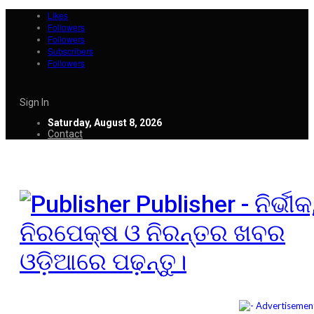
Likes
Followers
Followers
Subscribers
Followers
Sign In
Saturday, August 8, 2026
Contact
Publisher - ନିର୍ଭୀକ
ନିରପେକ୍ଷ ଓ ନିରନ୍ତର ଖବର
ଓଡ଼ିଆରେ ପଢ଼ନ୍ତୁ।