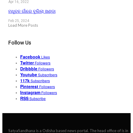
Apr 16, 2022
ମଧୁବନ ଗାଁରେ ବୁଲିଲା ଖଣ୍ଡା
Feb 25, 2024
Load More Posts
Follow Us
Facebook
Likes
Twitter
Followers
Dribbble
Followers
Youtube
Subscribers
117k
Subscribers
Pinterest
Followers
Instagram
Followers
RSS
Subscribe
SatyaSandhana is a Odisha based news portal. The head office of is in