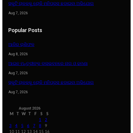
ସ୍କୁଟି ଚାଳକକୁ ରୋକି ମନିପ୍ରସ ଛଡାଇବା ଅଭିଯୋଗ
Aug 7, 2026
Popular Posts
ଆଜିର ରାଶିଫଳ
Aug 8, 2026
ଆଇନ ମନ୍ତ୍ରୀଙ୍କ ବାସଭବନରେ ନାଗ ଓ ଢମଣା
Aug 7, 2026
ସ୍କୁଟି ଚାଳକକୁ ରୋକି ମନିପ୍ରସ ଛଡାଇବା ଅଭିଯୋଗ
Aug 7, 2026
August 2026
M
T
W
T
F
S
S
1
2
3
4
5
6
7
8
9
10
11
12
13
14
15
16