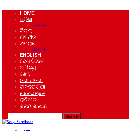
HOME
ଓଡ଼ିଶା
ମହାନଗର
ଜିଲ୍ଲା
ରାଜନୀତି
ଅପରାଧ
ଘୋଟାଲା
ENGLISH
ଦେଶ ବିଦେଶ
ବାଣିଜ୍ୟ
ଖେଳ
ଜଣା ଅଜଣା
ଜୀବନଚର୍ଯ୍ୟା
ମନୋରଞ୍ଜନ
ରାଶିଫଳ
ସତ୍ୟ ସନ୍ଧାନ
Home