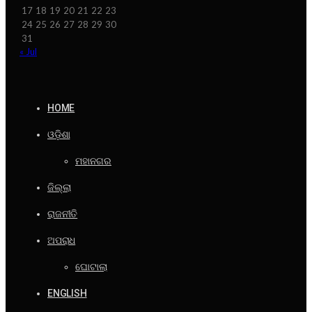
17
18
19
20
21
22
23
24
25
26
27
28
29
30
31
« Jul
HOME
ଓଡ଼ିଶା
ମହାନଗର
ଜିଲ୍ଲା
ରାଜନୀତି
ଅପରାଧ
ଘୋଟାଲା
ENGLISH