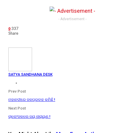
- Advertisement -
337
0
Share
SATYA SANDHANA DESK
Prev Post
ମହାନଦୀରେ ଜଳପ୍ରବାହ କମିଛି !
Next Post
ଚାଲେଂଜକଲେ ଜୟ ନାରାୟଣ !