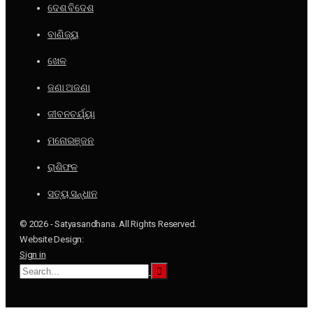
ଦେଶ ବିଦେଶ
ବାଣିଜ୍ୟ
ଖେଳ
ଜଣା ଅଜଣା
ଜୀବନଚର୍ଯ୍ୟା
ମନୋରଞ୍ଜନ
ରାଶିଫଳ
ସତ୍ୟ ସନ୍ଧାନ
© 2026 - Satyasandhana. All Rights Reserved.
Website Design:
Sign in