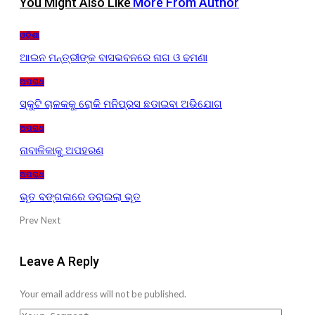
You Might Also Like
More From Author
ଓଡ଼ିଶା
ଆଇନ ମନ୍ତ୍ରୀଙ୍କ ବାସଭବନରେ ନାଗ ଓ ଢମଣା
ଅପରାଧ
ସ୍କୁଟି ଚାଳକକୁ ରୋକି ମନିପ୍ରସ ଛଡାଇବା ଅଭିଯୋଗ
ଅପରାଧ
ନାବାଳିକାକୁ ଅପହରଣ
ଅପରାଧ
ଭୂତ ବଙ୍ଗଳାରେ ଡରାଇଲା ଭୂତ
Prev
Next
Leave A Reply
Your email address will not be published.