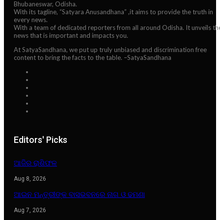
Bhubaneswar, Odisha.
With its tagline, “Satyara Anusandhana” ,it aims to provide the truth in
every news.
With a team of dedicated reporters from all around Odisha. It unveils th
news that is important and impacts you.
At SatyaSandhana, we put up truly unbiased and discrimination free
content to bring the facts to the table. –SatyaSandhana
Editors' Picks
ଆଜିର ରାଶିଫଳ
Aug 8, 2026
ଆଇନ ମନ୍ତ୍ରୀଙ୍କ ବାସଭବନରେ ନାଗ ଓ ଢମଣା
Aug 7, 2026