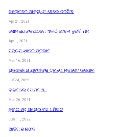
କରୋନାରେ ଆକ୍ରାନ୍ତ ହେଲେ ନରସିଂହ
Apr 21, 2021
ସୋମନାଥଙ୍କପୀଠରେ ଏକାଠି ହେଲେ ଦୁଇଟି ମନ
Apr 1, 2021
ସତ୍ୟସନ୍ଧାନର ପ୍ରଭାବ
Mar 16, 2021
ରାଜଧାନୀରେ ଯୁବତୀଙ୍କ ଝୁଲନ୍ତା ମୃତଦେହ ଉଦ୍ଧାର
Jul 24, 2025
ବାହାରିଲେ ସୋମନାଥ…
Mar 26, 2021
ଜୁଲାଇ ୧ରୁ ଘରୋଇ ବସ ଧର୍ମଘଟ
Jun 11, 2022
ଆଜିର ରାଶିଫଳ